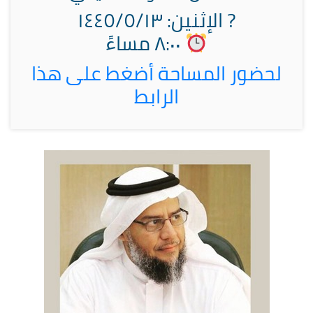
?️ الإثنين: ١٤٤٥/٥/١٣
٨:٠٠ مساءً
لحضور المساحة أضغط على هذا
الرابط