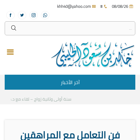
khh40@yahoo.com
#
08/08/26
آخر الأخبار
سنة أولى وثانية زواج – لقاء مع د.خالد الحل
فن التعامل مع المراهقين