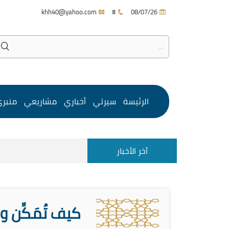
khh40@yahoo.com
#
08/07/26
الرئيسة
سيرتي
أخباري
مشاريعي
منبر
آخر الأخبار
كيف تُمَكِّن 