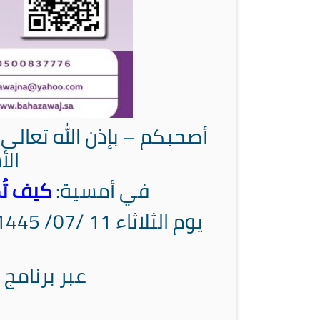
أصحبكم – بإذن الله تعال
الأ
في أمسية:
كيف تُم
يوم الثلاثاء 11 /07/ 1445هـ الموافق 23/ 01 / 2024
عبر برنامج 