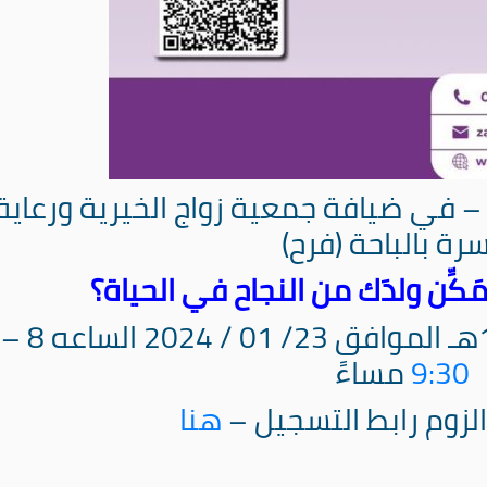
ى – في ضيافة
جمعية زواج الخيرية ورعاية
سرة بالباحة (فرح)
َكِّن ولدَك من النجاح في الحياة؟
الساعه 8 –
9:30
مساءً
الزوم رابط التسجيل –
هنا