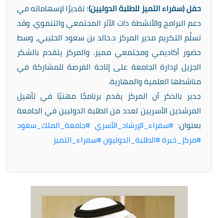
حفل (سفراء التميز للطلبة الدوليين)
؛ تقديرًا لإسهاماته في
دعم البرامج والأنشطة ذات الأثر المجتمعي والتنموي. وقد
تسلَّم التكريم مدير المركز د.خالد بن سعود الحليبي، وسط
حضور أكاديمي ومجتمعي مميز. والمركز يتقدم بالشكر
الجزيل لإدارة الجامعة على إتاحة الفرصة للمشاركة في
مناشطها العلمية والمهارية.
جدير بالذكر أن المركز يقدم برنامجًا مهنيًا في تأهيل
المرشدين الأسريين لعدد من الطلبة الدوليين في الجامعة
بعنوان:
#سفراء_الإرشاد_الأسري
#جامعة_الملك_سعود
#مركز_خبرة
#الطلبة_الدوليون
#سفراء_التميز