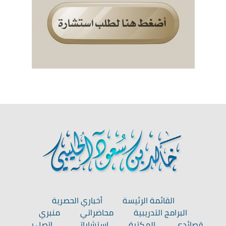
القائمة الرئيسة
أخباري الحصرية
البرامج التدريبية
محاضراتي
منبري
قصائدي
المكتبة
استشاراتي
اتصل بي