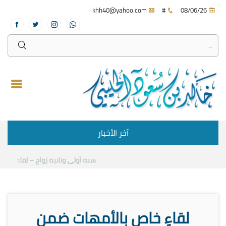
khh40@yahoo.com
#
08/06/26
آخر الأخبار
سنة أولى وثانية زواج – لقاء مع د.خا
لقاءٍ خاصٍ بالأمهات ضمن