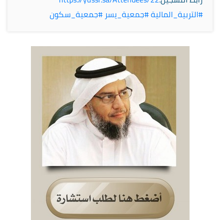
#التربية_المالية
#جمعية_يسر
#جمعية_سكون