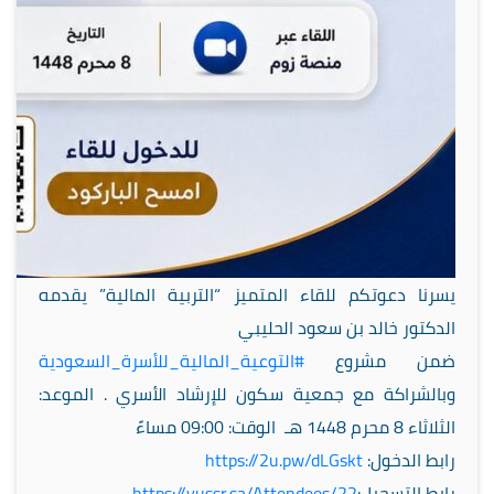
يسرنا دعوتكم للقاء المتميز “التربية المالية” يقدمه
الدكتور خالد بن سعود الحليبي
ضمن مشروع
#التوعية_المالية_للأسرة_السعودية
وبالشراكة مع جمعية سكون للإرشاد الأسري . الموعد:
الثلاثاء 8 محرم 1448 هـ
الوقت: 09:00 مساءً
رابط الدخول:
2u.pw/dLGskt
https://
رابط التسجيل:
yussr.sa/Attendees/22
https://