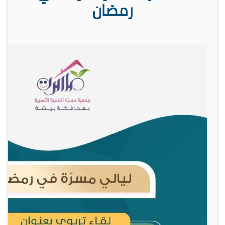
رمضان