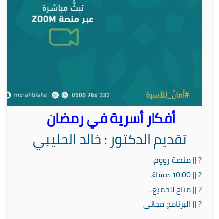
أفكار أسرية في رمضان
تقديم الدكتور : خالد الحليبي
?️ || منصة زووم.
? || 10:00 مساءً.
? || متاح للجميع .
? || البرنامج مجاني