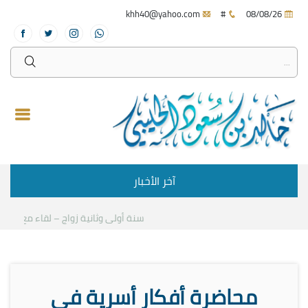
khh40@yahoo.com
#
08/08/26
آخر الأخبار
سنة أولى وثانية زواج – لقاء مع د.خالد 
محاضرة أفكار أسرية في