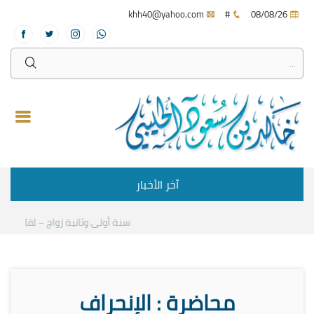
khh40@yahoo.com
#
08/08/26
آخر الأخبار
سنة أولى وثانية زواج – لقاء مع د.خا
محاضرة : الإنحراف