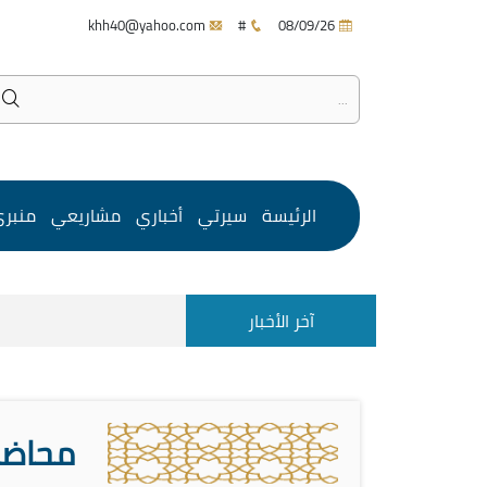
khh40@yahoo.com
#
08/09/26
الرئيسة
سيرتي
أخباري
مشاريعي
منبر
آخر الأخبار
محاضرة