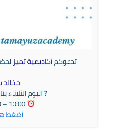
تدعوكم
أكاديمية تميز
لحضو
د.خالد س
? اليوم الثلاثاء بتاريخ 28 شوال 1445 | 07 
10:00 – 11:00 مساءً إن شاء الله تعالى
أضغط هنا