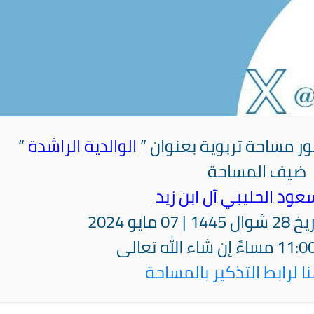
ر مساحة تربوية بعنوان ”
الوالدية الراشدة
“
‏ضيف المساحة
عود الحليبي آل ابن زيد ⁦
مايو 2024
 لرابط التذكير بالمساحة