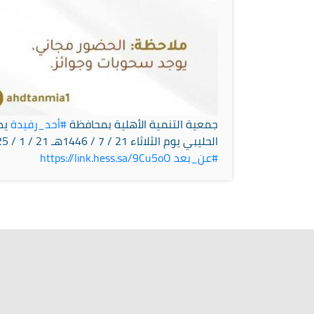
جمعية التنمية الأهلية بمحافظة
#أحد_رفيدة
يد
الحليبي يوم الثلاثاء 21 / 7 / 1446هـ 21 / 1 / 2025م من الساعة 04:00 – 05:00 عصرًا إن شاء الله تعالى رابط الحضور
#عن_بعد
link.hess.sa/9Cu5oO
https://