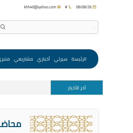
khh40@yahoo.com
#
08/08/26
الرئيسة
سيرتي
أخباري
مشاريعي
منبر
آخر الأخبار
محاضرة