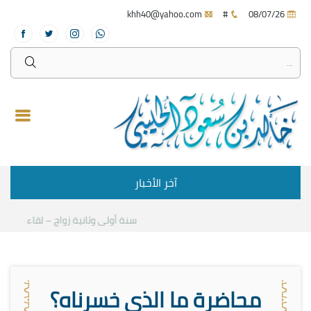
khh40@yahoo.com
#
08/07/26
آخر الأخبار
سنة أولى وثانية زواج – لقاء مع د.خالد
محاضرة ما الذي خسرناه؟