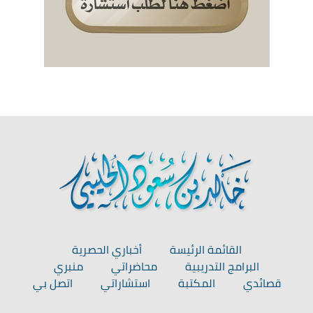
القائمة الرئيسة
أخباري الحصرية
البرامج التدريبية
محاضراتي
منبري
قصائدي
المكتبة
استشاراتي
اتصل بي