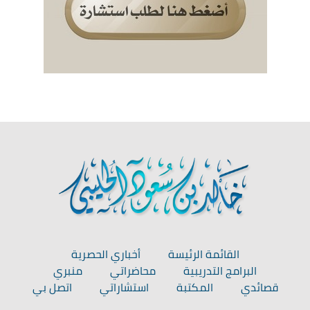
القائمة الرئيسة
أخباري الحصرية
البرامج التدريبية
محاضراتي
منبري
قصائدي
المكتبة
استشاراتي
اتصل بي