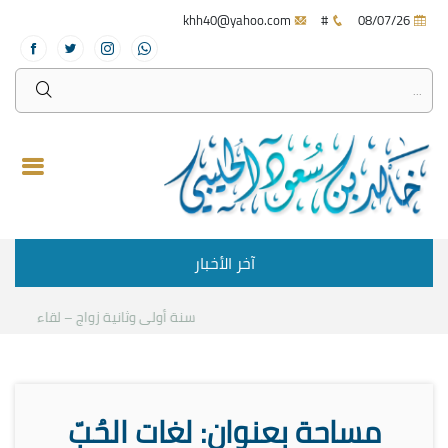
khh40@yahoo.com
#
08/07/26
آخر الأخبار
سنة أولى وثانية زواج – لقاء مع د.خال
مساحة بعنوان: لغات الحُبّ