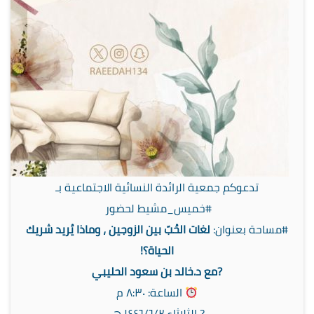
تدعوكم جمعية الرائدة النسائية الاجتماعية بـ
⁧‫#خميس_مشيط‬⁩⁩ لحضور ⁧‫
#مساحة‬⁩ بعنوان:
‏لغات الحُبّ بين الزوجين ، وماذا يُريد شريك
الحياة؟!
‏?️مع د.خالد بن سعود الحليبي
الساعة: ٨:٣٠ م
‏?️ الثلاثاء ١٤٤٦/٦/٢ هـ