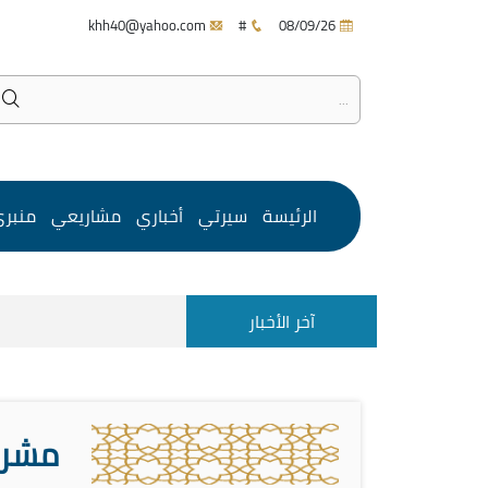
khh40@yahoo.com
#
08/09/26
الرئيسة
سيرتي
أخباري
مشاريعي
منبر
آخر الأخبار
مشروع