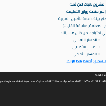
مشروع بانيات (عن بُعد)
 عبر منصة رواق التعليمة.
صنع بيئة داعمة لتأهيل ⁧ المربية
م، المعلمة، مشرفة الفتيات)⁩
لبي احتياجك من خلال مساراتنا:
المسار النفسي.
المسار التأصيلي.
المسار الثقافي.
لتسجيل: أضغط هذا الرابط
Media er