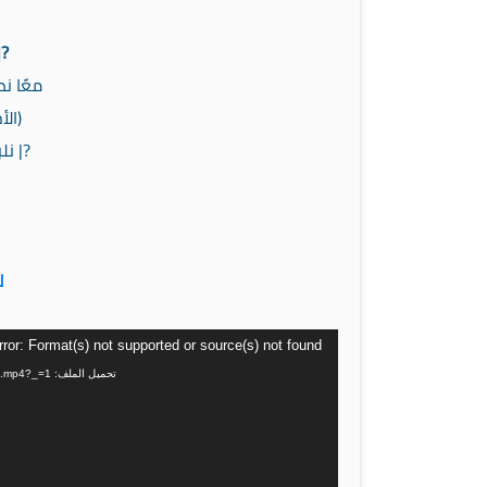
?|
معًا ن
(الأ
‏?| ن
ل
مشغل
ror: Format(s) not supported or source(s) not found
الفيديو
تحميل الملف: https://holybi.net/dr-kalid/wp-content/uploads/2022/11/WhatsApp-Video-2022-11-05-at-11.59.21-AM.mp4?_=1