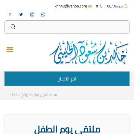
khh40@yahoo.com
#
08/06/26
آخر الأخبار
سنة أولى وثانية زواج – لقاء مع د.خالد
ملتقى يوم الطفل