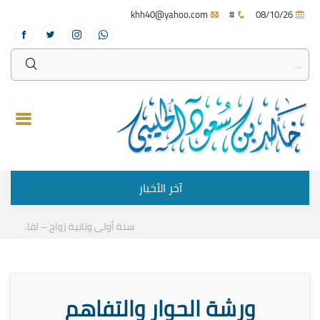
khh40@yahoo.com
#
08/10/26
آخر الأخبار
سنة أولى وثانية زواج – لقاء مع د.خا
ورشة الحوار والتفاهم