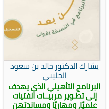
يشارك الدكتور خالد بن سعود
الحليبي
البرنامج التأهيلي الذي يهدف
إلى تطـوير مربيــات الفتيات
علميًا، ومهاريًا ومساندتهن