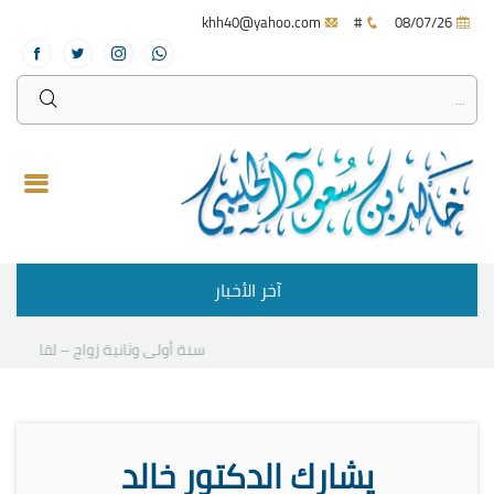
khh40@yahoo.com
#
08/07/26
آخر الأخبار
سنة أولى وثانية زواج – لقاء مع د.خ
يشارك الدكتور خالد