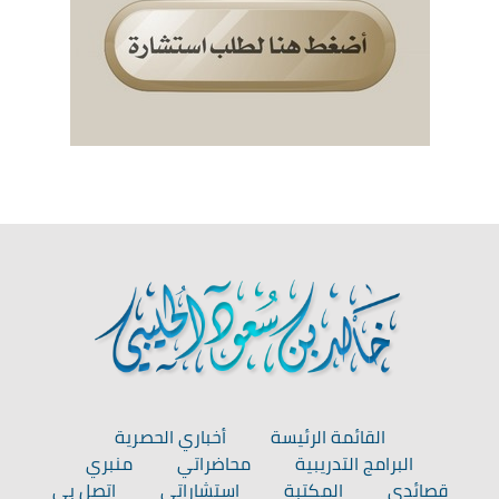
القائمة الرئيسة
أخباري الحصرية
البرامج التدريبية
محاضراتي
منبري
قصائدي
المكتبة
استشاراتي
اتصل بي