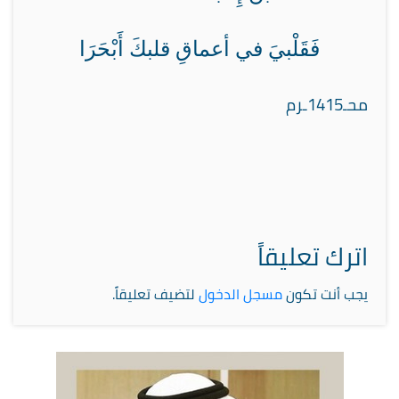
فَقَلْبيَ في أعماقِ قلبكَ أَبْحَرَا
محـ1415ـرم
اترك تعليقاً
يجب أنت تكون
مسجل الدخول
لتضيف تعليقاً.