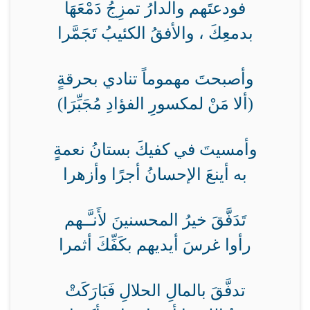
فودعتَهم والدارُ تمزِجُ دَمْعَهَا
بدمعِكَ ، والأفقُ الكئيبُ تَجَمَّرا
وأصبحتَ مهموماً تنادي بحرقةٍ
(ألا مَنْ لمكسورِ الفؤادِ مُجَبِّرَا)
وأمسيتَ في كفيكَ بستانُ نعمةٍ
به أينعَ الإحسانُ أجرًا وأزهرا
تَدَفَّقَ خيرُ المحسنينَ لأَنـَّـهم
رأوا غرسَ أيديهم بكَفِّكَ أثمرا
تدفَّقَ بالمالِ الحلالِ فَبَارَكَتْ