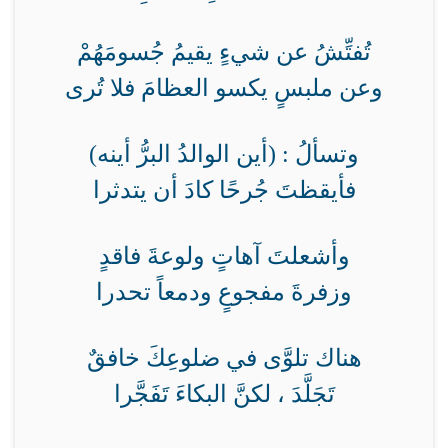
تُفتِّشُ عن شيءٍ يقيمُ جُسومَهُمْ
وعن ملبسٍ يكسو العظامَ فلا تُرى
وتسألُ : (أين الوالدُ البرُّ أينه)
فأيقظتَ جُرحًا كادَ أن يتدثرا
وأشعلتَ آهاتٍ ولوعةَ فاقدٍ
وزفرةَ مفجوعٍ ودمعاً تحدرا
هناك تلوَّى في ضلوعِكَ خافقٌ
تَجَلَّدَ ، لكنَّ البكاءَ تَفَجَّرا