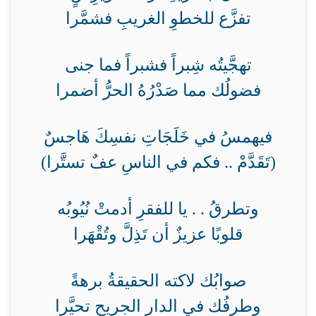
تفزَّع للخطوِ الغريبِ فشمَّرا
تهجَّيتُه شِبراً فشبراً فما جنى
فضولُك مما صَدْرُهُ الحرُّ أضمرا
فيهمسُ في خَلَجَاتِ نفسِكَ هَاجسٌ
(تَقَدَّمْ .. فكم في الناسِ عفٌ تستَّرا)
وتطرقُ . . يا للفقرِ أدمتْ نُيُوبُه
قلوبًا عزيزٌ أن تَذِلَّ وتُقْهَرا
صوابُك لاكته الحقيقةُ برهةً
وطرفُك في الدارِ الجريحِ تحيَّرا