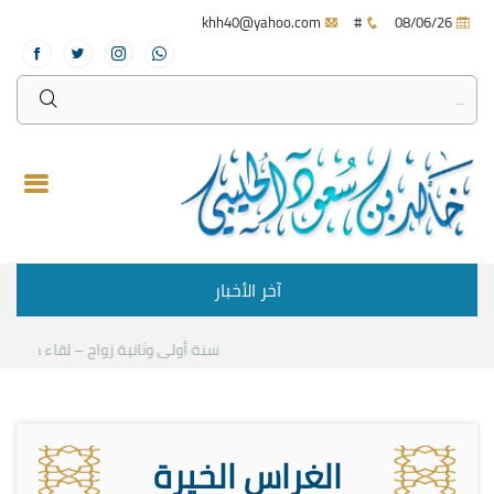
khh40@yahoo.com
#
08/06/26
آخر الأخبار
سنة أولى وثانية زواج – لقاء مع د.خالد
الغراس الخيرة