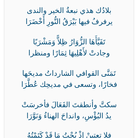
بلادُك هذي نبعةُ الخير والندى
يرفرفُ فيها بَيْرَقُ النُّورِ أَخْضَرَا
تَفَيَّأَهَا الزُّوَارُ ظِلاًّ وَمَشْرَبًا
وجادتْ لأَهْلِيهَا ثِمَارًا ومنظرا
تَمَنَّى القوافي الشارداتُ مديحَها
فخارًا، وتسعى في مديحِك عُطَّرَا
سكتَّ وأنطقتَ الفَعَالَ فأخرسَتْ
يدُ البُؤْسِ، وانداحَ الهناءُ وَنَوَّرَا
فلا تعتبنْ إِذْ بُحْتُ مَا قَدْ كَتَمْتُهُ