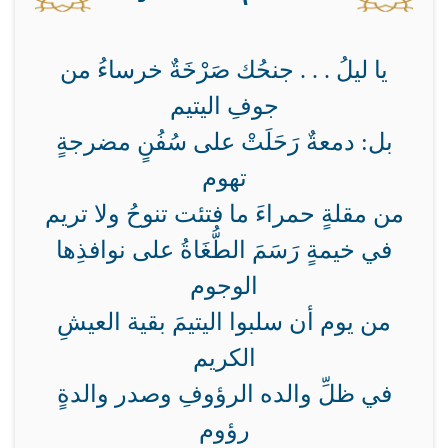
يا ليلُ . . . جنحُك صَرْخَةٌ خرساءُ من
جوفِ اليتيم
بل: دمعةٌ رَحَلَتْ على سُفُنٍ مضرجةٍ
تهوم
من مقلةٍ حمراءَ ما فتئت تنوحُ ولا تريم
في خيمةٍ رَسَمَ الطُّغَاةُ على نوافذِها
الوجوم
من يوم أن سلبوا اليتيمَ بقية العيشِ
الكريم
في ظلِّ والده الرؤوفِ وصدر والدةٍ
رؤوم