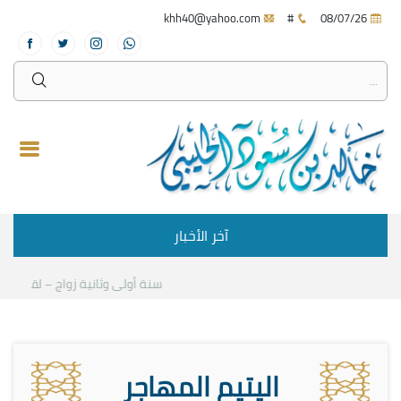
khh40@yahoo.com
#
08/07/26
آخر الأخبار
سنة أولى وثانية زواج – لقاء مع د.
اليتيم المهاجر