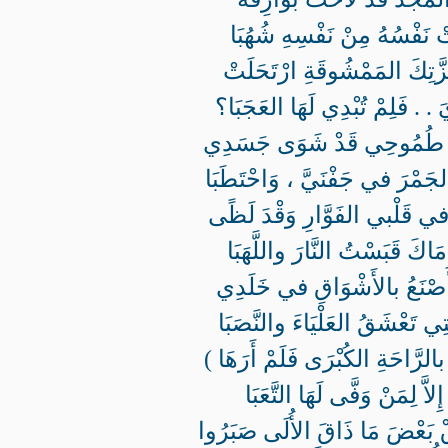
َتْ نَفْسُهُ مِنْ نَفْسِهِ شُهُبَا
زَّتِكَ المَمْشُوقَةِ ارْتَحَلَتْ
 . . فَلِمْ تُبْدِي لَهَا العَجَبَا؟
ْتَ طُمُوحِي قَدْ شَوَى جَسَدِي
لجَمْرَ في جَفْنَيَّ ، وَاحْتَطَبَا
 قَلْبي الفَوَّارِ وَقْدَ لَظًى
َاكَ قَبَسْتُ النَّارَ واللَّهَبَا
َصْنَعُ بالأَشْوَاقِ في خَلَدِي
تِي تَعْشَقُ العَلْيَاءَ والنَّصَبَا
لرَّاحَةِ الكُبْرَى فَلَمْ أَرَهَا )
إِلاَّ لِمَنْ وَفَّى لَهَا التَّعَبَا
ْ بَعْضَ مَا ذَاقَ الأُلَى صَبَرُوا