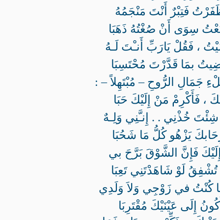
فَرْتُ فَتِبْرٌ أَنْتَ مَنْجَمُهُ
عْتُ سِوَى أَنْ صُغْتُهُ ذَهَبَا
يْتُ ، فَقُلْ يَارَبِّ أَنـْتَ لَـهُ
ضِيتُ بمَا قَدَّرْتَ مُحْتَسِبَا
ءِ جَمَالِ الرُّوحِ – مُبْتَهِلاً – :
يْكَ ، فَأَكْرِمْ مَنْ إِلَيْكَ حَبَا
ِئْتَ خُذْنِي . . إِنـَّنِي وَلِـهٌ
ابكَ يَزْهُو كُلُّ مَا شَحُبَا
لَيْكَ فَإِنَّ الشَّوْقَ بَرَّحَ بي
ُشْفِقُ لَوْ شَاهَدْتَنِي تَعِبَا
ا كُنْتُ في زَوْجِي وَلاَ وَلَدِي
كُونُ إِلَى عَيْنَيْكَ مُقْتَرِبَا