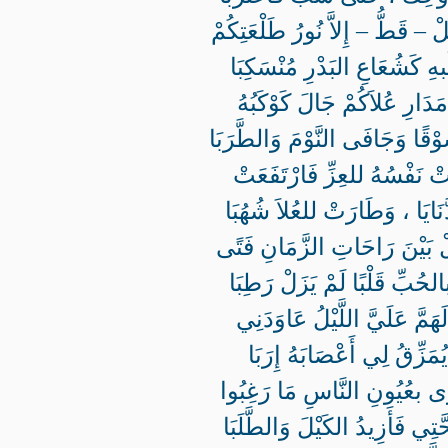
لْ – قَطُّ – إِلاَّ نُورُ طَلْعَتِكُمْ
ِ كَشُعَاعِ البَدْرِ مُنْسَكِبَا
َارِ عُلاَكُمْ جَالَ كَوْكَبُهُ
قًا وَجَافَى النَّوْمَ وَالطَّرَبَا
تْ نَفْسُهُ للعِزِّ فَارْتَفَعَتْ
نَايَا ، وَطَارَتْ للعُلاَ شُهُبَا
لْ بَيْنَ رَاحَاتِ الزَّمَانِ فَتًى
لحُبِّ قَلْبًا لَمْ يَزَلْ رَطِبَا
لَهَمَّ عَلَيَّ اللَّيْلُ عَاوَدَنِي
يُمَزِّقُ لِي أَعْصَابَهُ إِرَبَا
َى بعُيُونِ النَّاسِ مَا رَغِبُوا
تِي فَأَزِيدُ الكَيْلَ وَالطَّلَبَا