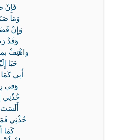
فَإِنْ ظَ
وَمَا صَنَ
وَإِنْ قَضَ
وَقَدْ رَ
واهْتِفْ بمِلْ
حَبَا إِلَ
أَبي كَمَا ش
وَفي رِحَ
خُذْنِي إِ
أَلَسَتَ ت
خُذْنِي فَمَ
كَمَا أَ