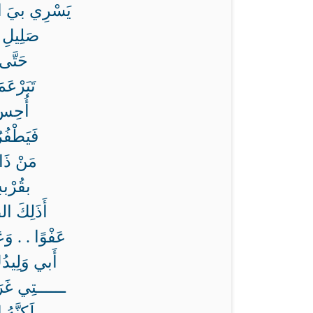
يَسْرِي بيَ ال
صَلِيلِ مِ
حَتَّى إ
تَبَرْعَم
أُحِسُّ
فَيَطْفُرُ
مَنْ ذَا 
بقُرْبهِ
أَذَلِكَ ا
عَفْوًا . . وَع
أَبي وَلِيدُك
ــــــتِي غَرَ
لَكِنَّهُ