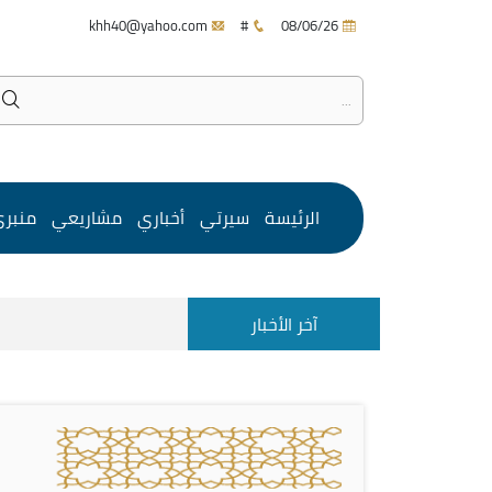
khh40@yahoo.com
#
08/06/26
الرئيسة
سيرتي
أخباري
مشاريعي
منبر
آخر الأخبار