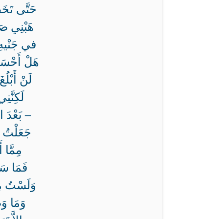
حَتَّى تَخَ
هَبْنِي صَ
في جَنْيهِ 
هَلْ أَحْسَب
لَنْ أَبْلُ
لَكِنَّن
– بَعْدَ ال
جَعَلْتُ ه
مِمَّا أ
فَمَا سَل
وَلَسْتُ مِم
وَمَا وَ