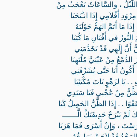
لَّيْلُ ، والسَّاعَاتُ تَعْجَبُ مِنْ
رْوَدِ أَقْلاَمِي إِذَا انـْتَحَبَا
ِذَا مَا أَتَمَّ الهَمُّ جَوْلَتَهُ
َ النُّورُ في أَفْنَانِ مَا كُتِبَا
 أَنَّ إِلَهِي قَدْ تَخَدَّمَنِي
 الدَّمْعُ مِنْ عَيْنَيَّ مُلْتَهِبَا
أَكُونُ أَنَا حَتَّى يُشَرِّفَنِي
 . . يَا لزَهْوٍ بَاتَ مُكْتَئِبَا
لظَّنُّ مِنْ عُجْبي فَيَا سَنَدِي
َفْوًا . . إِذَا الظَّنُّ الجَمِيلُ كَبَا
َ لَمْ يَبْرَحْ حَدِيقَتَكْ الَّـــــــ
سْتَ ، وَإِنْ أَسْرَى فَمَا هَرَبَا
 المَجْدُ قَدْ لاَحَتْ بَوَارِقُهُ