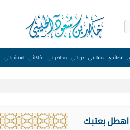
ي
قصائدي
مقالاتي
دوراتي
محاضراتي
لِقَاءَاتَي
استشاراتي
اهطل بعتبك