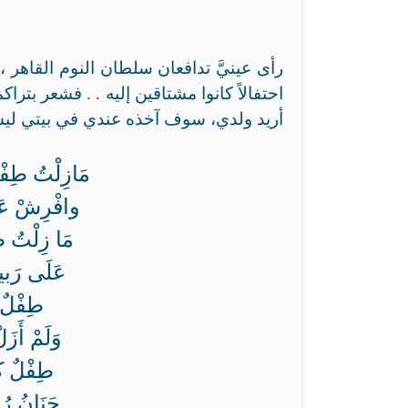
رأى عينيَّ تدافعان سلطان النوم القاهر 
احتفالاً كانوا مشتاقين إليه . . فشعر بترا
أريد ولدي، سوف آخذه عندي في بيتي ليستر
مَازِلْتُ طِفْل
وافْرِشْ عَل
مَا زِلْتُ طِ
عَلَى رَبيع
طِفْلٌ .
وَلَمْ أَزَ
طِفْلٌ كَ
حَنَانُ رُ