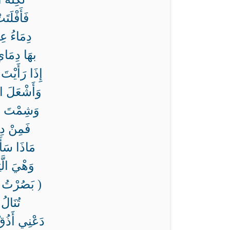
فَأَفْلَت
دِمَاءُ عِ
بهَا دِمَايَ
إِذَا رَأَي
وَأَشْعَلَ ا
وَشِمْتَ في
فَمِنْ دِم
مَاذَا سَأ
وَهْيَ الَّ
( بَصُرْتُ با
تُنَالُ 
دَعْنِي أَذُق