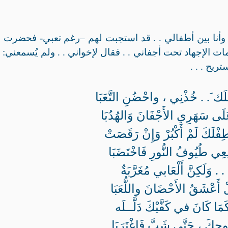
، وأنا بين أطفالي . . قد استجبت لهم –رغم تعبي- فحضرت 
كمات الإجهاد تحت أجفاني . . فقال لإخواني . . ولم يُسمعني: 
يح . . .
َك َ. . خُذْنِي ، واحْضُنِ التَّعَبَا
َى سَهَرِي الأَجْفَانَ وَالهُدُبَا
فْلَكَ لَمْ أَكْبُرْ وَإِنْ رَقَصَتْ
ِي طُيُوفُ النُّورِ فَاخْتَضَبَا
 . وَلَكِنَّ أَلْعَابي مُغَرَّبَةٌ
لْ أَعْشَقُ الأَحْضَانَ واللُّعَبَا
مَا كَانَ في كَفَّيْكَ دَلَّــلَه
وحِكَ ، حَتَّى شَبَّ فَاغْتَرَبَا