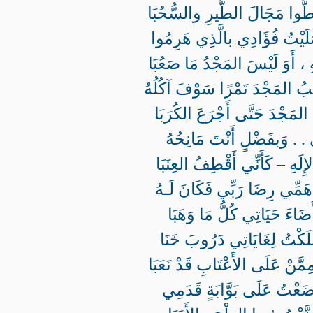
طُّوا مَجَالَ الطَّيرِ والسُّحُبَا
لَيْتُ فُؤَادِي بالَّذِي هَرِمُوا
، أَوَ لَيْسَ المَجْدُ مَا صَعُبَا
ُ المَجْدَ تَمْرًا سَوْفَ آكُلُهُ
غَ المَجْدَ حَتَّى أَجْرَعَ الكُرَبَا
ِي . . وَبفَضْلٍ أَنْتَ مَانِحُهُ
إِلَهِ – كَأَنِّي أَقْطِفُ العِنَبَا
َمِّي رِضَا رَبِّي فَكَانَ لَـهُ
َضَاءَ حَيَاتِي كُلُّ مَا وَهَبَا
َكْتُ لِغَايَاتِي دَرُوبَ خَنَا
َّنْ عَلَى الأَعْتَابِ قَدْ نَعَبَا
ضَعْتُ عَلَى بَوَّابَةٍ قَدَمِي