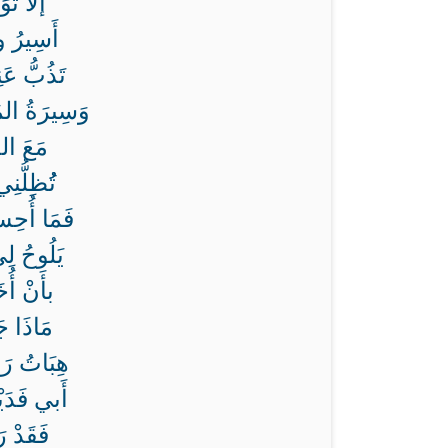
إلاَّ تَ
أَسِيرُ و
تَذُبُّ عَ
وَسِيرَةُ ال
مَعَ الح
تُُظِلُّن
فَمَا أُحِس
يَلُوحُ لِ
بأَنْ أُخ
مَاذَا جَ
هِبَاتُ رَب
أَبي فَدَيْ
فَقَدْ رَ