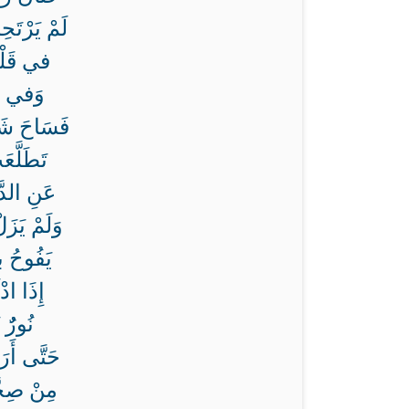
لَمْ يَرْتَحِ
في قَلْبه
وَفي مَد
فَسَاحَ شَوْ
تَطَلَّعَ
عَنِ الدَّ
وَلَمْ يَزَ
يَفُوحُ با
إِذَا ادْ
نُورٌُ 
حَتَّى أَر
مِنْ صِحَّ