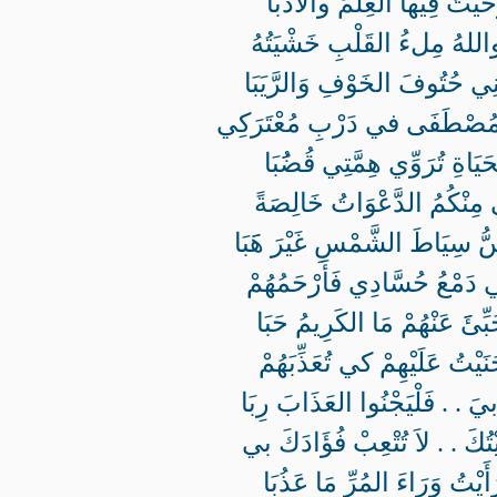
وَخَّيْتُ فِيها العِلْمَ والأَدَبَا
اللهُ مِلءُ القَلْبِ خَشْيَتُهُ
نِي حُتُوفَ الخَوْفِ وَالرَّيَبَا
مُصْطَفَى في دَرْبِ مُعْتَرَكِي
َيَاةِ تُرَوِّي هِمَّتِي قُضَُبَا
ِي مِنْكُمُ الدَّعْوَاتُ خَالِصَةً
ُّ سِيَاطَ الشَّمْسِ غَيْرَ هََبَا
ي دَمْعُ حُسَّادِي فَأَرْحَمُهُمْ
َبِّئََ عَنْهُمْ مَا الكَرِيمُ حَبَا
نَيْتُ عَلَيْهِمْ كي تُعَذِّبَهُمْ
يَ . . فَلْيَجْنُوا العَذَابَ رِبَا
تُكَ . . لاَ تُتْعِبْ فُؤَادَكَ بي
أَيْتُ وَرَاءَ المُرِّ مَا عَذُبَا