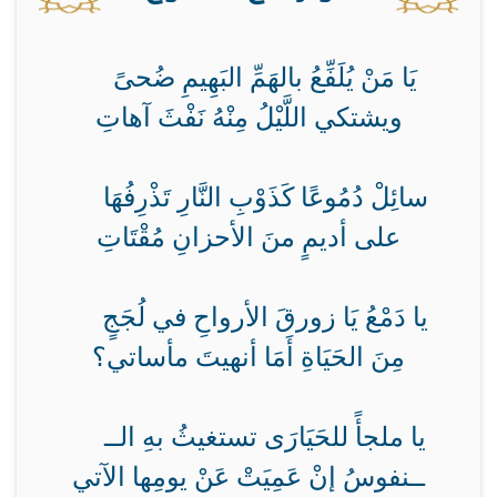
يَا مَنْ يُلَفِّعُ بالهَمِّ البَهِيمِ ضُحىً
ويشتكي اللَّيْلُ مِنْهُ نَفْثَ آهاتِ
سائِلْ دُمُوعًا كَذَوْبِ النَّارِ تَذْرِفُهَا
على أديمٍ منَ الأحزانِ مُقْتَاتِ
يا دَمْعُ يَا زورقَ الأرواحِ في لُجَجٍ
مِنَ الحَيَاةِ أَمَا أنهيتَ مأساتي؟
يا ملجأً للحَيَارَى تستغيثُ بهِ الــ
ــنفوسُ إنْ عَمِيَتْ عَنْ يومِها الآتي