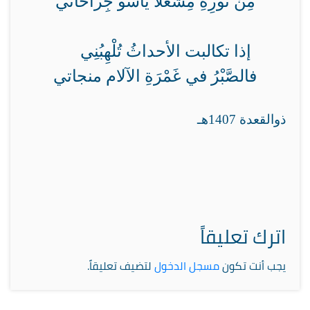
مِنْ نُورِهِ مِشْعلاً يأسو جِراحاتي
إذا تكالبت الأحداثُ تُلْهِبُنِي
فالصَّبْرُ في غَمْرَةِ الآلام منجاتي
ذوالقعدة 1407هـ
اترك تعليقاً
يجب أنت تكون
مسجل الدخول
لتضيف تعليقاً.