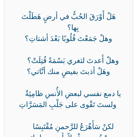
هَلْ أَوْرَقَ الحُبُّ في أرضٍ هَطَلْتَ
بِها؟
وهلْ جَمَعْتَ قُلُوبًا بَعْدَ أشتاتِ؟
وهلْ أَعدتَ لثغري بَسْمَةً قُتِلَتْ؟
وهَلْ أذبتَ بفيضٍ منك أنَّاتي؟
يا دمع نفسي لبعضِ الأُنسِ ظامِئِةٌ
ولستَ تَقْوى على جَلْبِ المَسَرَّاتِ
لكنْ سَأَهْرَعُ للرَّحمنِ مُقْتَبِسًا