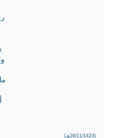
رب
ي
وا
ما
أ
ب
(16/11/1423هـ)