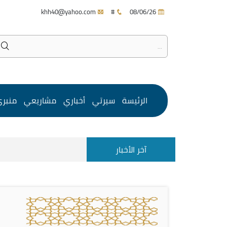
khh40@yahoo.com
#
08/06/26
الرئيسة
سيرتي
أخباري
مشاريعي
منبر
آخر الأخبار