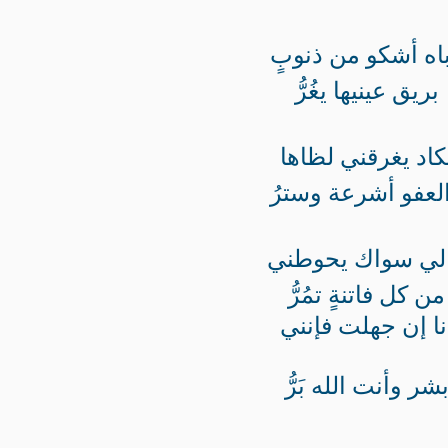
اه أشكو من ذنوبٍ
بريق عينيها يغُرُّ
كاد يغرقني لظاها
لعفو أشرعة وسترُ
لي سواك يحوطني
من كل فاتنةٍ تمُرُّ
نا إن جهلت فإنني
شر وأنت الله بَرُّ