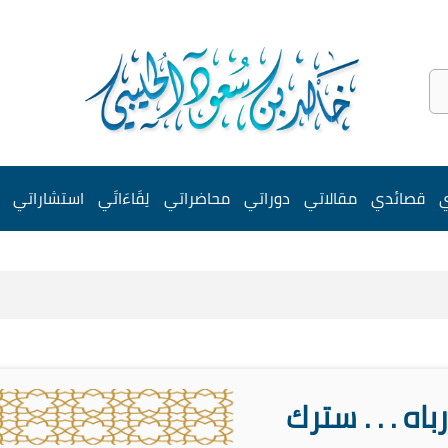
ي
قصائدي
مقالاتي
دوراتي
محاضراتي
لِقَاءَاتَي
استشاراتي
رباه . . . سترك