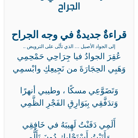
الجراح
قراءةٌ جديدةٌ في وجه الجراح
إلى الجواد الأصيل … الذي تأبَّى على الترويض ..
عُقِرَ الجوادُ فيا جِرَاحِي حَمْحِمِي
وَهَبِي الحِجَارَةَ من نَجِيعِكِ وابْسمِي
وَتَضَوَّعِي مسكًا ، وطيبي أنهرًا
وَتدَفَّقِي بِبَوَارِقِ الفَجْرِ الظَّمِي
أَلَمِي دَفَنْتُ لَهِيبَهُ في خَافِقِي
وَأَتَيْتُ أَسْتَجْلِيكِ دُونَ تَأَلُّمِ