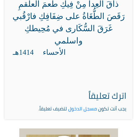
ذاقَ العِدا مِنْ فِيكِ طعمَ العلقمِ
رَقَصَ الطُّغَاةُ على ضِفَافِكِ فارْقُبي
غَرَقَ السُّكَارى في مُحِيطكِ
واسلمي
الأحساء 1414هـ
اترك تعليقاً
يجب أنت تكون
مسجل الدخول
لتضيف تعليقاً.