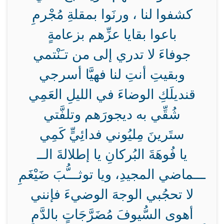
كشفوا لنا ، ورنَوا بمقلةِ مُجْرمِ
باعوا بقايا عزِّهم بزعامةٍ
جوفاءَ لا تدري إلى من تـَنْتمي
وبقيتِ أنتِ لنا فهيَّا أسرجي
قنديلَكِ الوضاءَ في الليلِ العَمِي
شُقِّي به ديجورَهم وتلفَّتي
ستَرينَ مِليُوني فدائِيٍّ كَمِي
يا فُوهَةَ البُركانِ يا إطلالةَ الــ
ـــماضي المجيدِ، ويا توثـــُّبَ ضَيْغَمِ
لا تحجُبي الوجهَ الوضيءَ فإنني
أهوى السُّيوفَ مُضَرَّجَاتٍ بالدَّمِ