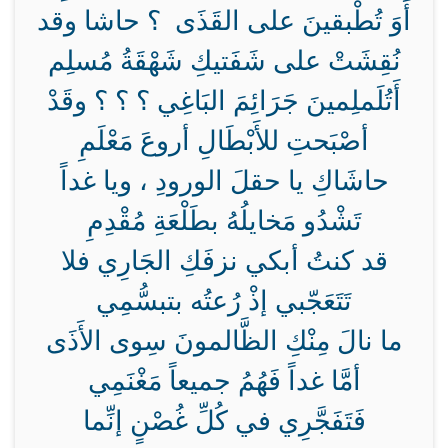
أَوَ تُطْبقينَ على القَذَى ؟ حاشا وقد
نُقِشَتْ على شَفَتيكِ شَهْقَةُ مُسلِم
أَتُلَملِمينَ جَرَائِمَ البَاغِي ؟ ؟ ؟ وقَدْ
أصْبَحتِ للأَبْطَالِ أروعَ مَعْلَمِ
حاشَاكِ يا حقلَ الورودِ ، ويا غداً
تَشْدُو مَخايلُهُ بطَلْعَةِ مُقْدِمِ
قد كنتُ أبكي نزفَكِ الجَارِي فلا
تَتَعَجّبي إذْ رُعتُه بتبسُّمِي
ما نالَ مِنْكِ الظَّالمونَ سِوى الأَذَى
أمَّا غداً فَهُمُ جميعاً مَغْنَمِي
فَتَفَجَّرِي في كُلِّ غُصْنٍ إنِّما