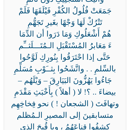
جَمَعَتْ فُلُولُ الكُفْرِ فَيْلَقَهَا فَلَمْ
تَتْرُكْ لَهَا وَجْهًا بغَيرِ تَجَهُّمِ
هُمْ أَشْعَلُوكِ وَمَا دَرَوا أن الدِّمَا
ءَ مَعَابرُُ المُسْتَقْبَلِ الـمُتَـــلَثــِّم
حَتَّى إذا احْتَرَقُوا بِنُورِكِ لَوَّحُوا
بالسِّلمِ . . واتَّشَحُوا بِثــَوْبِ مُسَلِّمِ
جَاءُوا يَهُزُّونَ البَيَارِقَ – وَيْلَهُم –
بيضاءَ .. ؟! لا ( أهلاً ) بِأَخْبَثِ مَقْدَمِ
وتهافَتَ ( الشجعان ! ) نحو فِخاخِهِم
متسابقينَ إلى المصيرِ الـمُظلم
كشفُوا قناعَهُمُ ، ويا قُبحَ الذي