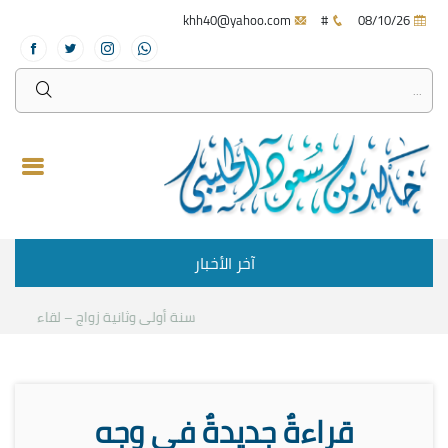
khh40@yahoo.com
#
08/10/26
آخر الأخبار
سنة أولى وثانية زواج – لقاء مع د.خال
قراءةٌ جديدةٌ في وجه