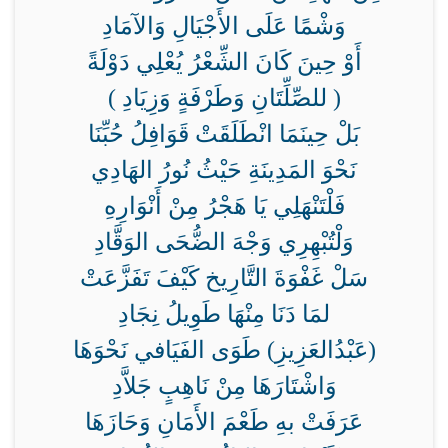
وَشْمًا عَلَى الأَجْيَالِ وَالآمَادِ
أَوْ حِينَ كَانَ الشِّعْرُ يُعْلِي دَوْلَةً
( للصِّلِّتَانِ وَطَرْفَةٍ وَزِيَادِ )
بَلْ حِينَمَا انْطَلَقَتْ قَوَافِلُ حُبِّنَا
نَحْوَ المَدِينَةِ حَيْثُ نُورُ الهَادِي
فَلْتَنْهَلِي يَا هَجْرُ مِنْ أَنْوَارِهِ
وَلْتُبْهِرِي وَجْهَ الضُّحَى الوَقَّادِ
سَلْ غَفْوَةَ التَّارِيخ كَيْفَ تَفَزَّعَتْ
لمَا دَنَا مِنْهَا طَوِيلُ نِجَادِ
(عَبْدُالعَزِيزِ) طَوَى الفَيَافي نَحْوَهَا
وَاشْتَارَهَا مِنْ نَاهِبٍ جَلاَّدِ
عَرَفَتْ بهِ طَعْمَ الأَمَانِ وَحَازَهَا