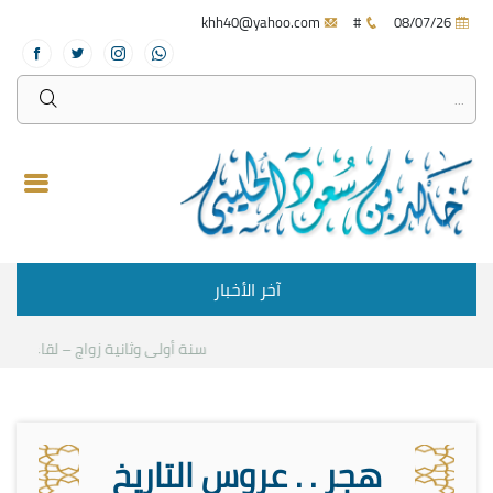
khh40@yahoo.com
#
08/07/26
آخر الأخبار
سنة أولى وثانية زواج – لقاء مع د.خا
هجر . . عروس التاريخ