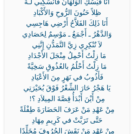
أَنَا قَيْسُكِ الوَلْهَانُ فَانْسَكِبي لَـهُ
ظِلاً حَنُونَ الرُّوحِ وَالأَكْبَادِ
أَنَا ذَلِكَ الفَلاَّحُ أَرْضِي هَاجِسِي
وَالدَّهْرُ ـ أَجْمَعُ ـ مَوْسِمٌ لِحَصَادِي
لاَ تُنْكِرِي زِيَّ التَّمَدُّنِ إِنَّنِي
مَا زِلْتُ أَحْمِلُ مِنْجَلَ الأَجْدَادِ
مَا زِلْتُ أَحْلُمُ بالعُذُوقِ سَخِيَّةً
فَأَذُوبُ في نَهَرٍ مِنَ الأَعْيَادِ
يَا هَجْرُ حَارَ الشِّعْرُ فَوْقَ بُحَيْرَتِي
مِنْ أَيْنَ أَبْدَأُ قِصَّةَ المِيلاَدِ ؟!
مِنْ عَهْدِ مَنْ عَرَفَ الحَضَارَةَ طِفْلَةً
حَتَّى تَرَبَّتْ في كَرِيمِ مِهَادِ
مِنْ عَهْدِ مَنْ نَقَشَ الحُرُوفَ مُخَلِّدًا