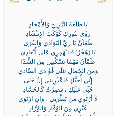
يَا طَلْعَةَ التَّارِيخِ وَالأَمْجَادِ
رَوِّي بنُورِكِ كَوْكَبَ الإِنـْشَادِ
ظَمْآنُ يَا رِيَّ البَوَادِي وَالقُرَى
يَا (هَجْرُ) فَانـْهَمِرِي عَلَى أَبْعَادِي
ظَمْآنُ مَهْمَا تَسْكُبينَ مِنَ الشَّذَا
وَمِنَ الجَمَالِ عَلَى فُؤَادِي الصَّادِي
إِنِّي أُحِبُّكِ فَاعْذُرِينِي إِنْ جَنَى
حُبِّي عَلَيْكِ ، فَصِرْتُ كَالحُسَّادِ
لاَ أَرْتَوِي مِنْ نَظْرَتِي ، وَإِنِ ارْتَوَى
غَيْرِي مِنَ الوُفَّادِ وَالوُرَّادِ