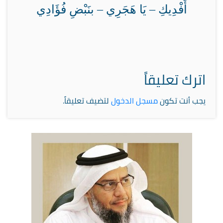
أَفْدِيكِ – يَا هَجَرِي – بنَبْضِ فُؤَادِي
اترك تعليقاً
يجب أنت تكون
مسجل الدخول
لتضيف تعليقاً.