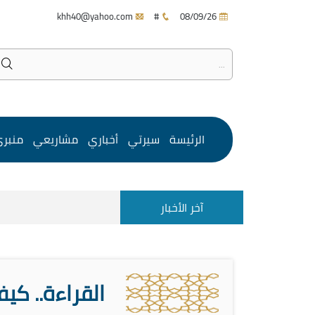
khh40@yahoo.com
#
08/09/26
الرئيسة
سيرتي
أخباري
مشاريعي
منبر
آخر الأخبار
القراءة.. كي