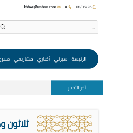
khh40@yahoo.com
#
08/06/26
الرئيسة
سيرتي
أخباري
مشاريعي
منبر
آخر الأخبار
ثلاثون و