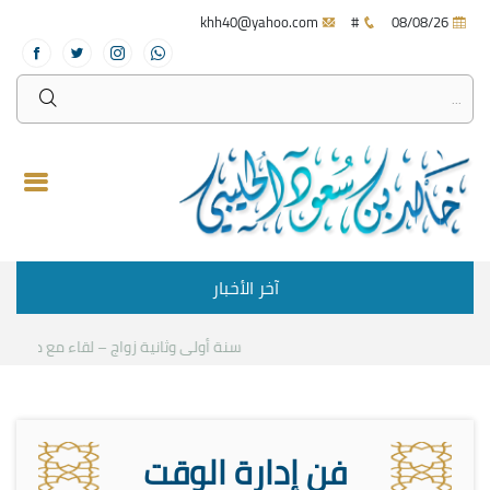
khh40@yahoo.com
#
08/08/26
آخر الأخبار
سنة أولى وثانية زواج – لقاء مع د.خالد ا
فن إدارة الوقت