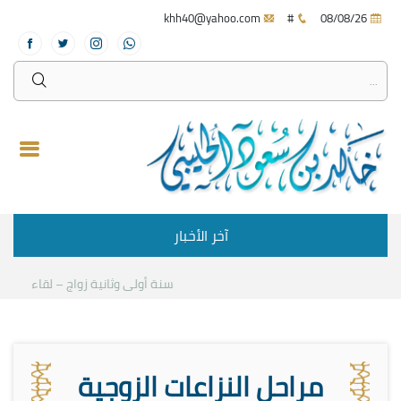
khh40@yahoo.com
#
08/08/26
آخر الأخبار
سنة أولى وثانية زواج – لقاء مع د.خا
مراحل النزاعات الزوجية