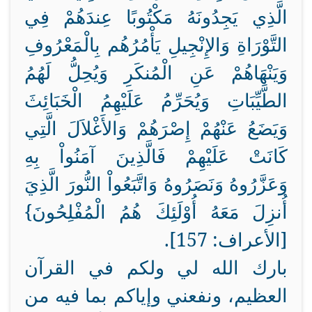
الَّذِي يَجِدُونَهُ مَكْتُوبًا عِندَهُمْ فِي
التَّوْرَاةِ وَالإِنْجِيلِ يَأْمُرُهُم بِالْمَعْرُوفِ
وَيَنْهَاهُمْ عَنِ الْمُنكَرِ وَيُحِلُّ لَهُمُ
الطَّيِّبَاتِ وَيُحَرِّمُ عَلَيْهِمُ الْخَبَائِثَ
وَيَضَعُ عَنْهُمْ إِصْرَهُمْ وَالأَغْلاَلَ الَّتِي
كَانَتْ عَلَيْهِمْ فَالَّذِينَ آمَنُواْ بِهِ
وَعَزَّرُوهُ وَنَصَرُوهُ وَاتَّبَعُواْ النُّورَ الَّذِيَ
أُنزِلَ مَعَهُ أُوْلَئِكَ هُمُ الْمُفْلِحُونَ}
[الأعراف: 157].
بارك الله لي ولكم في القرآن
العظيم، ونفعني وإياكم بما فيه من