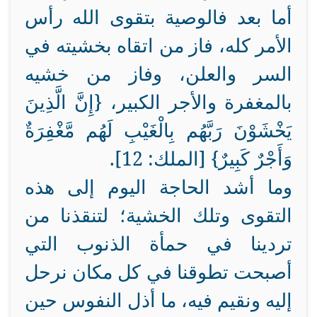
أما بعد فالوصية بتقوى الله رأس
الأمر كله، فاز من اتقاه بخشيته في
السر والعلن، وفاز من خشيه
بالمغفرة والأجر الكبير، {إِنَّ الَّذِينَ
يَخْشَوْنَ رَبَّهُم بِالْغَيْبِ لَهُم مَّغْفِرَةٌ
وَأَجْرٌ كَبِيرٌ} [الملك: 12].
وما أشد الحاجة اليوم إلى هذه
التقوى وتلك الخشية؛ لتنقذنا من
تردينا في حمأة الذنوب التي
أصبحت تطوقنا في كل مكان نرحل
إليه ونقيم فيه، ما أذل النفوس حين