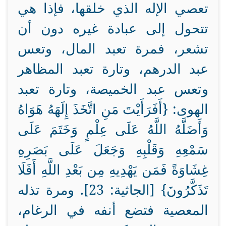
تعصي الإله الذي خلقها، فإذا هي
تتحول إلى عبادة غيره دون أن
تشعر، فمرة تعبد المال، وتعس
عبد الدرهم، وتارة تعبد المظاهر
وتعس عبد الخميصة، وتارة تعبد
الهوى: {أَفَرَأَيْتَ مَنِ اتَّخَذَ إِلَهَهُ هَوَاهُ
وَأَضَلَّهُ اللَّهُ عَلَى عِلْمٍ وَخَتَمَ عَلَى
سَمْعِهِ وَقَلْبِهِ وَجَعَلَ عَلَى بَصَرِهِ
غِشَاوَةً فَمَن يَهْدِيهِ مِن بَعْدِ اللَّهِ أَفَلَا
تَذَكَّرُونَ} [الجاثية: 23]. ومرة تذله
المعصية فتضع أنفه في الرغام،