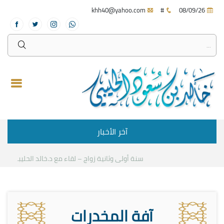
khh40@yahoo.com
#
08/09/26
آخر الأخبار
سنة أولى وثانية زواج – لقاء مع د.خالد الحليبي
كيف نست
آفة المخدرات