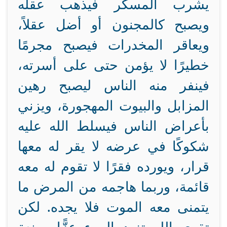
يشرب المسكر فيذهب عقله
ويصبح كالمجنون أو أضل عقلاً،
ويعاقر المخدرات فيصبح مجرمًا
خطيرًا لا يؤمن حتى على أسرته،
فينفر منه الناس ليصبح رهين
المزابل والبيوت المهجورة، ويزني
بأعراض الناس فيسلط الله عليه
شكوكًا في عرضه لا يقر له معها
قرار، ويورده فقرًا لا تقوم له معه
قائمة، وربما هاجمه من المرض ما
يتمنى معه الموت فلا يجده. لكن