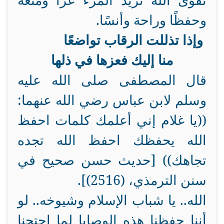
تقوى الله تزيد المرء عزًّا ومنعة
وحفظًا وراحة وأنسًا.
وإذا تذللت الرقاب تواضعًا
منا إليك فعزها في ذلها
قال المصطفى صلى الله عليه
وسلم لابن عباس رضي الله عنهما:
((يا غلام إني أعلمك كلمات احفظ
الله يحفظك احفظ الله تجده
تجاهك)) [حديث حسن صحيح في
سنن الترمذي، (2516)].
الله.. يا شباب الإسلام وشيوخه.. لو
أننا حفظنا هذه الوصايا لما احتجنا