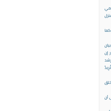
امي
نزل
كما
يان
 إن
رشد
رِيدُ
خلق
 أن