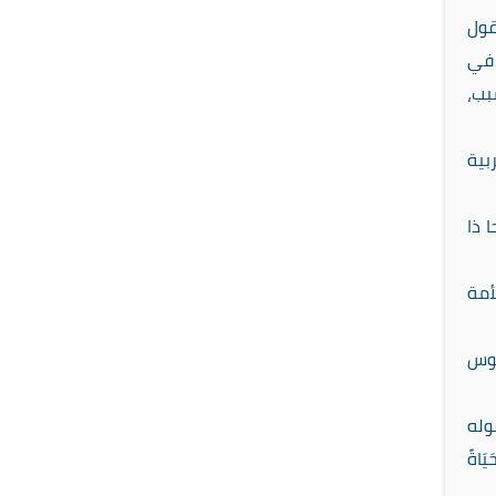
قول
 في
بب،
بية
 ذا
أمة
فوس
وله
َنَّهُ حَيَاةً