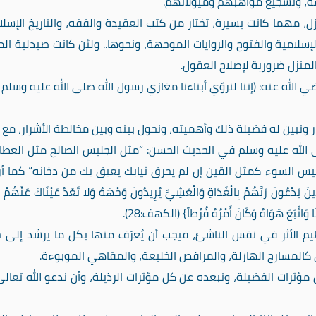
ة، وتشجيع مواهبهم وميولاتهم.
ل، مهما كانت يسيرة، تختار من كتب العقيدة والفقه، والتاريخ الإسل
لإسلامية والفتوح والروايات الموجهة، ونحوها.. ولئن كانت صيدلية الم
لمنزل ضرورية لإصلاح العقول.
لله عنه: (إننا لنروّي أبناءنا مغازي رسول الله صلى الله عليه وسلم 
 ونبين له فضيلة ذلك وأهميته، ونحول بينه وبين مخالطة الأشرار، مع ب
الله عليه وسلم في الحديث الحسن: “مثل الجليس الصالح مثل العطار
س السوء كمثل القين إن لم يحرق ثيابك يعبق بك من دخانه” كما أ
ُونَ رَبَّهُمْ بِالْغَدَاةِ وَالْعَشِيِّ يُرِيدُونَ وَجْهَهُ وَلا تَعْدُ عَيْنَاكَ عَنْهُمْ تُ
ِنَا وَاتَّبَعَ هَوَاهُ وَكَانَ أَمْرُهُ فُرُطاً} (الكهف:28).
عظيم الأثر في نفس الناشئ، فيجب أن يُعرّف منها بكل ما يرشد إلى 
 كالمسارح الهازلة، والمراقص الخليعة، والمقاهي الموبوءة.
مؤثرات الفضيلة، ونبعده عن كل مؤثرات الرذيلة، وأن ندعو الله تعالى