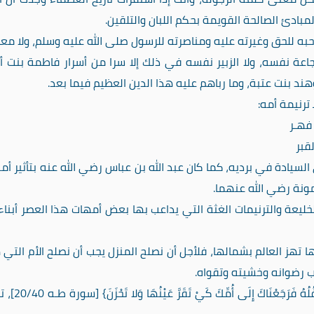
بادئ الصالحة القويمة بحكم اللبان والتلقين.
حبه للحق وغيرته عليه ومناصرته للرسول صلى الله عليه وسلم، ولا معا
جاعة نفسه، ولا الزبير نفسه في ذلك إلا سرا من أسرار فاطمة بنت أ
ند بنت عتبة، وما رباهم عليه هذا الدين العظيم فيما بعد.
رنيمة أمه:
فهـر
قبر
سيادة في برديه، كما كان عبد الله بن عباس رضي الله عنه بتأثير أمه
مونة رضي الله عنهما.
ليعة والترنيمات الغثة التي يداعب بها بعض أمهات هذا العصر أبنا
نها تهز العالم بشمالها، فلأجل أن نصلح المنزل يجب أن نصلح الأم التي
 رضوانه وخشيته وتقواه.
{إِذْ تَمْشِي أُخْتُكَ فَتَقُولُ هَلْ أَدُلُّكُمْ عَلَى مَن يَكْفُلُهُ