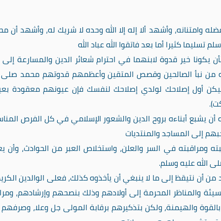
ه وامتنانه، وأشهد ألا إله إلا الله وحده لا شريك له، وأشهد أن مح
تسليما كثيرا أما بعد فاتقوا الله عباد الله
أن يكونا خير قدوة لابنهما في احترام شعائر الدين والمسارعة إلى أ
عليه من نبأ الصالحين وقصص المتقين وأعظمهم قدوتهم محمد صلى ا
ليكن أول إصلاحك لولدي إصلاحك لنفسك فإن عيونهم معقودة بعي
ت).
أن يشبع أبناءه بروح الدين والشعور الإسلامي في كل الفرص المناس
بهم إلى المساجد والمنتديات
بته ومراقبته في السر والعلن، واستخلاص العبر من الحوادث، وأن ي
ى الله عليه وسلم.
من أن نتيقظ إلى ما لا ينبغي أن يأخذوه كذلك، فعلى الوالدين الكري
السيئة والمناظر المحرمة إلى أولادهم وذلك بنصحهم وإرشادهم، ومرا
 بالقوة والهيمنة، ولكن بتذكيرهم برقابة المولى جل وعلا، وصرفهم 