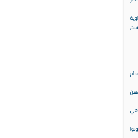
وية
سد،
 أم
ءهن
 هي
 فَرَجَعْنَاكَ إِلَى أُمِّكَ كَيْ تَقَرَّ عَيْنُهَا وَلا تَحْزَنَ} [سورة طـه 20/40]، توبوا