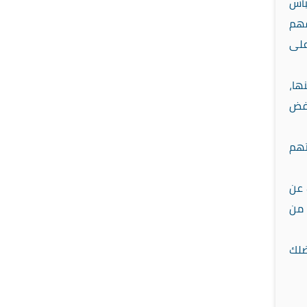
بأس
قهم
على
ها،
أفض
تهم
 عن
 من
ضلك