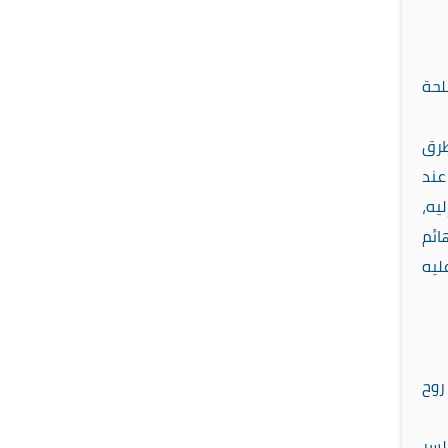
لحة
طرق
عند
يه،
ائم
ليه
روح
لسر