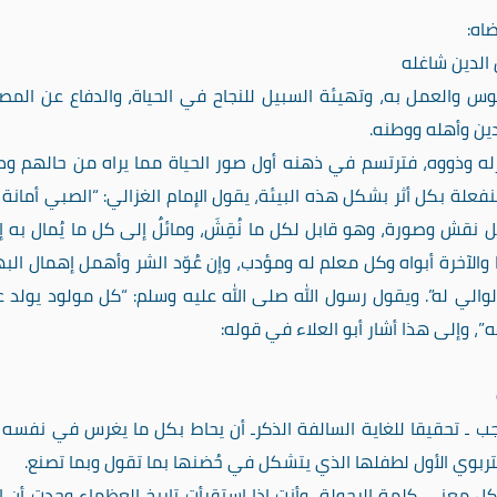
اه:
 الدين شاغله
نفوس والعمل به، وتهيئة السبيل للنجاح في الحياة، والدفاع عن المص
دين وأهله ووطنه.
نزله وذووه، فترتسم في ذهنه أول صور الحياة مما يراه من حالهم و
ة بكل أثر بشكل هذه البيئة، يقول الإمام الغزالي: “الصبي أمانة 
نقش وصورة، وهو قابل لكل ما نُقِشَ، ومائلٌ إلى كل ما يُمال به إل
دنيا والآخرة أبواه وكل معلم له ومؤدب، وإن عُوّد الشر وأهمل إهمال البه
الي له”. ويقول رسول الله صلى الله عليه وسلم: “كل مولود يولد ع
ه”، وإلى هذا أشار أبو العلاء في قوله:
جب ـ تحقيقا للغاية السالفة الذكرـ أن يحاط بكل ما يغرس في نفسه 
لتربوي الأول لطفلها الذي يتشكل في حُضنها بما تقول وبما تصنع.
بكل معنى كلمة الرجولة، وأنت إذا استقرأت تاريخ العظماء وجدت أن ا