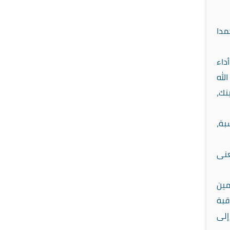
مدا
داء
لله
نك،
بة،
عنى
مين
قبة
إلى