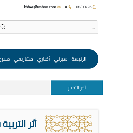
khh40@yahoo.com
#
08/08/26
الرئيسة
سيرتي
أخباري
مشاريعي
منبر
آخر الأخبار
أثر التربية