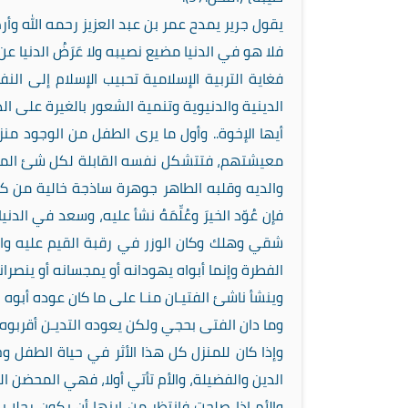
يقول جرير يمدح عمر بن عبد العزيز رحمه الله وأرض
فلا هو في الدنيا مضيع نصيبه ولا عَرَضُ الدنيا عن
فغاية التربية الإسلامية تحبيب الإسلام إلى ال
الدينية والدنيوية وتنمية الشعور بالغيرة على ال
أيها الإخوة.. وأول ما يرى الطفل من الوجود م
معيشتهم، فتتشكل نفسه القابلة لكل شئ المنفعل
والديه وقلبه الطاهر جوهرة ساذجة خالية من كل 
فإن عُوّد الخيرَ وعُلِّمَهُ نشأ عليه، وسعد في ال
شقي وهلك وكان الوزر في رقبة القيم عليه والو
الفطرة وإنما أبواه يهودانه أو يمجسانه أو ينصران
وينشأ ناشئ الفتيـان منـا على ما كان عوده أبوه
وما دان الفتى بحجي ولكن يعوده التديـن أقربوه
وإذا كان للمنزل كل هذا الأثر في حياة الطفل و
الدين والفضيلة، والأم تأتي أولا، فهي المحضن ا
والأم إذا صلحت فانتظر من ابنها أن يكون رجلا 