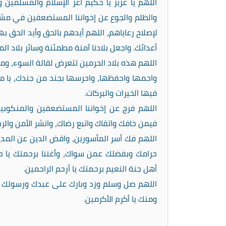
اللهم يا عزيز يا حكيم أعز الإسلام والمسلمين
والظلم والجوع عن إخواننا المستضعفين في مشارق
لإصلاح رعاياهم، اللهم أيدهم بالحق وأيد الحق ب
أعدائك. واجعل بلادنا آمنة مطمئنة وسائر بلاد ال
اللهم هذه بلاد الحرمين تتعرض لقالة السوء، وم
واحمها واحفظها، واحرسها بجند من جندك، يا من
فيها الخيرات والبركات.
اللهم فرج عن إخواننا المستضعفين والمنكوب
فيمن خافك واتقاك واتبع رضاك، وانشر الأمن والرخ
اللهم فك أسر المأسورين، واقض الدين عن المديني
حرامك وبفضلك عمن سواك، وأغننا برحمتك يا حي 
أهل جنة النعيم برحمتك يا أرحم الراحمين.
اللهم صل وسلم وزد وبارك على عبدك ورسولك 
ومنك يا أكرم الأكرمين.