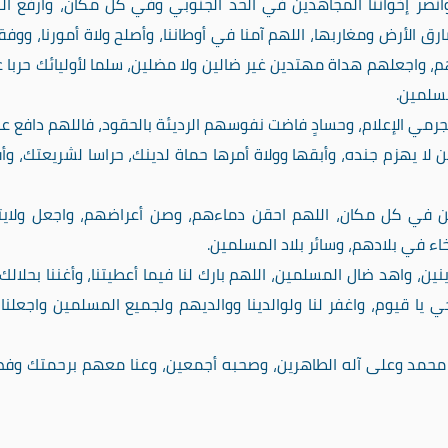
 وانصر إخواننا المجاهدين في الحد الجنوبي وفي كل مكان، وارفع ال
 الأرض ومغاربها، اللهم آمنا في أوطاننا، وأصلح ولاة أمورنا، ووف
هم، واجعلهم هداة مهتدين غير ضالين ولا مضلين، سلما لأوليائك حربا 
مسلمين.
جرمي الإعلام، وحسادٍ فاضت نفوسهم الرديئة بالحقود، فاللهم دافع عن
 لا يهزم جنده، وأبقها وولاة أمرها حماة لدينك، حراسا لشريعتك، و
ين في كل مكان، اللهم احقن دماءهم، وصن أعراضهم، واجعل ولاي
اء في بلادهم، وسائر بلاد المسلمين.
ن، واهد ضال المسلمين، اللهم بارك لنا فيما أعطيتنا، وأغننا بحلالك
يا قيوم، واغفر لنا ولوالدينا ووالديهم ولجميع المسلمين واجعلنا
محمد وعلى آله الطاهرين، وصحبه أجمعين، وعنا معهم برحمتك وف