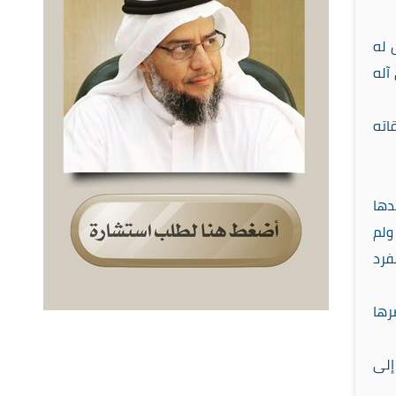
 له
آله
اته
دها
ولم
فرد
رها
إلى