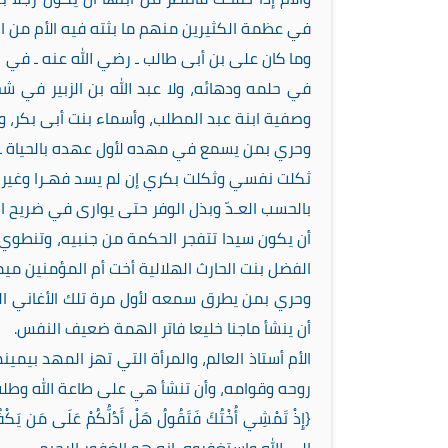
في عظمة الكثيرين منهم ما بثته فيه الأم من الم
وما كان على بن أبى طالب ـ رضي الله عنه ـ في 
في حلمه ودهائه، ولا عبد الله بن الزبير في ش
وصفية ابنة عبد المطلب، وأسماء بنت أبى بكر، وه
وحري بمن يسمع في مهده لأول عهده بالحياة ـ ت
ثكلت نفسي وثكلت بكري إن لم يسد فهـرا وغير 
بالحسب العـدّ وبذل الوفر حتى يوارى في ضريح ال
أن يكون سيدا تتفجر الحكمة من جنبيه، وتنطوي ال
الفضل بنت الحارث الهلالية أخت أم المؤمنين مي
وحري بمن يطرق سمعه لأول مرة تلك الأغاني الخ
أن ينشأ ماجنا خليعا فاتر الهمة ضعيف النفس.
الأم أستاذ العالم، والمرأة التي تهز المهد بيمي
روحه وقوامه، وأن تنشأ هي على طاعة الله وطلب