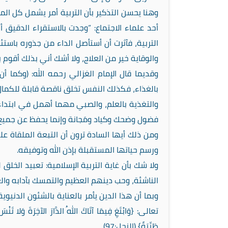
وهنا يحسن التذكير بأن التربية أمر يشمل كل ال
أحد علماء الاجتماع: “وجدت بالاستقراء الدقي
التربية، فآثرت أن أستأصل الداء من جذوره باس
والوقاية خير من العلاج، ولا أشك أني بذلك أقوم 
وقديما قال الإمام الغزالي رحمه الله: (وكما أن
بالغذاء، فكذلك النفس تخلق ناقصة قابلة للكمال 
والتغذية بالعلم، والصبي مهما أهمل في ابتداء 
فضول وضحك وكياد ومَجانة وإنما يحفظ عن جميع 
ومن ذلك أيها السادة ترون أن التبعة الملقاة ع
ورسم حياتها المستقبلة بإذن الله وتوفيقه.
ولا شك بأن غاية التربية الإسلامية: تعبيد ال
الناشئة، وحب دينهم العظيم والتمسك بآدابه والغ
وبما أن هذا الدين يأمر بالعناية بالشئون الدني
طَيِّبَةً} (النحل:97).