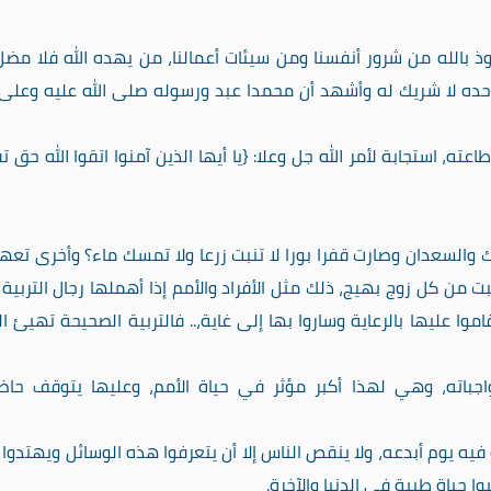
 بالله من شرور أنفسنا ومن سيئات أعمالنا، من يهده الله فلا مضل
 وحده لا شريك له وأشهد أن محمدا عبد ورسوله صلى الله عليه وعلى 
ه، استجابة لأمر الله جل وعلا: {يا أيها الذين آمنوا اتقوا الله حق تق
 والسعدان وصارت قفرا بورا لا تنبت زرعا ولا تمسك ماء؟ وأخرى تعه
بت من كل زوج بهيج، ذلك مثل الأفراد والأمم إذا أهملها رجال التربية 
قاموا عليها بالرعاية وساروا بها إلى غاية،.. فالتربية الصحيحة تهيئ ال
جباته، وهي لهذا أكبر مؤثر في حياة الأمم، وعليها يتوقف حاض
يه يوم أبدعه، ولا ينقص الناس إلا أن يتعرفوا هذه الوسائل ويهتدوا 
 حياة طيبة في الدنيا والآخرة.