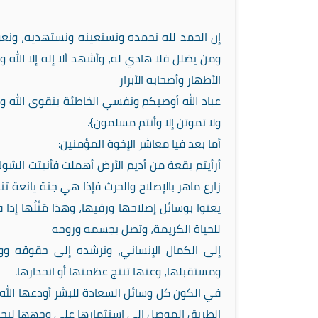
إن الحمد لله نحمده ونستعينه ونستهديه، ونعوذ
ومن يضلل فلا هادي له، وأشهد ألا إله إلا الله
الأطهار وأصحابه الأبرار
عباد الله أوصيكم ونفسي الخاطئة بتقوى الله وطاعت
ولا تموتن إلا وأنتم مسلمون}.
أما بعد فيا معاشر الإخوة المؤمنين:
أرأيتم بقعة من أديم الأرض أهملت فأنبتت الشوك
زارع ماهر بالإصلاح والحرث فإذا هي جنة يانعة تن
يعنوا بوسائل إصلاحها ورقيها، وهذا مَثَلُها إذا 
للحياة الكريمة، وتصل بجسمه وروحه
إلى الكمال الإنساني، وترشده إلى حقوقه ووا
ومستقبلها، وعنها تنتج عظمتها أو انحدارها.
في الكون كل وسائل السعادة للبشر أودعها الله ف
الطريق الموصل إلى استثمارها على وجهها ليحيوا