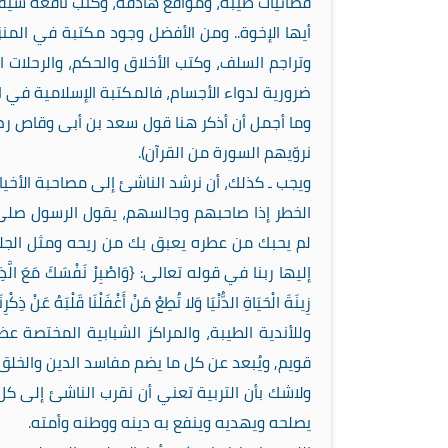
فضائيات طيبة، ومواقع هادفة، وكتب نافعة شيق
أيها الإخوة.. ومن الأفضل وجود مكتبة في المنز
وتراجم السلف، وكتب الأخلاق والحكم، والرحلات ا
ضرورية لدواء الأجسام، فالمكتبة الإسلامية في ا
وما أجمل أن أذكر هنا قول سعد بن أبى وقاص رضي ا
نروّيهم السورة من القرآن).
ويجب ـ كذلك، أن نرشد الناشئ إلى مصاحبة الأخيار
الخطر إذا صاحبهم وجالسهم، يقول الرسول صلى 
لم يحبك من عطره يعبق بك من ريحه ومثل الجلي
إليها ربنا في قوله تعالى: {وَاصْبِرْ نَفْسَكَ مَعَ الَّذِينَ يَدْع
زِينَةَ الْحَيَاةِ الدُّنْيَا وَلا تُطِعْ مَنْ أَغْفَلْنَا قَلْبَهُ عَنْ ذِكْر
وللأندية الطيبة، والمراكز الشبابية المختصة 
قويم, ويُبعد عن كل ما يضم مفاسد الدين والخلق
ولاشك بأن التربية تعني أن نقرب الناشئ إلى كل 
يصلحه ويهديه وينفع به دينه ووطنه وأمته.