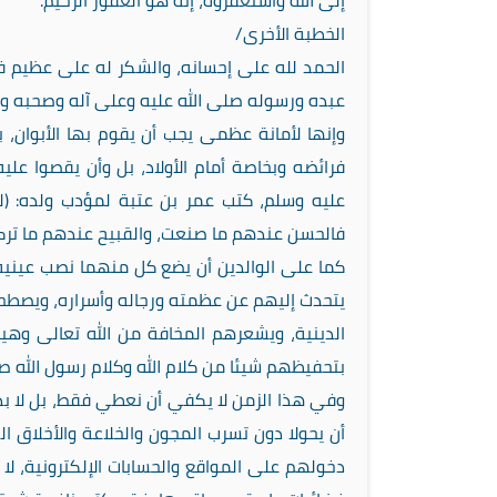
إلى الله واستغفروه، إنه هو الغفور الرحيم.
الخطبة الأخرى/
الحمد لله على إحسانه، والشكر له على عظيم فضل
عبده ورسوله صلى الله عليه وعلى آله وصحبه وسلم 
وإنها لأمانة عظمى يجب أن يقوم بها الأبوان، ب
فرائضه وبخاصة أمام الأولاد، بل وأن يقصوا 
عليه وسلم، كتب عمر بن عتبة لمؤدب ولده: (
فالحسن عندهم ما صنعت، والقبيح عندهم ما ترك
كما على الوالدين أن يضع كل منهما نصب عينيه 
يتحدث إليهم عن عظمته ورجاله وأسراره، ويصطح
الدينية، ويشعرهم المخافة من الله تعالى وهي
بتحفيظهم شيئا من كلام الله وكلام رسول الله صل
وفي هذا الزمن لا يكفي أن نعطي فقط، بل لا بد 
أن يحولا دون تسرب المجون والخلاعة والأخلاق 
دخولهم على المواقع والحسابات الإلكترونية، لا