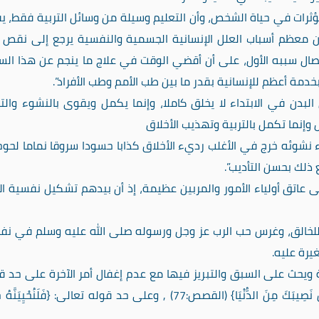
مؤثرات في حياة الشخص، وأن التعليم وسيلة من وسائل التربية فقط، ي
ق أن معظم أسباب العلل الإنسانية الجسمية والنفسية يرجع إلى نقص
تئصال سببه الأول، على أن أقضي الوقت في علاج ما ينجم عن هذا الس
بخدمة أعظم للإنسانية بقدر ما بين طب الأمم وطب الأفراد”.
 البدن في الابتداء لا يخلق كاملا، وإنما يكمل ويقوى بالنشوء والتر
وإنما تكمل بالتربية وتهذيب الأخلاق
نشوئه خرج في الأغلب رديء الأخلاق كذابا حسودا سروقا نماما لحوحا
ذلك بحسن التأديب”.
لى عاتق أولياء الأمور والمربين عظيمة، إذ أن بيدهم تشكيل نفسية ال
خلق للخالق، وغرس حب الرب عز وجل ورسوله صلى الله عليه وسلم في ن
يرة عليه.
وية ويحث على السبق والتبريز فيها مع عدم إغفال أمر الآخرة على حد ق
تعالى: {وَابْتَغِ فِيمَا آتَاكَ اللهُ الدَّارَ الآخِرَةَ وَلا تَنْسَ نَصِيبَكَ مِنَ الدُّنْيَا} (القصص:77) , وعلى حد قوله تعالى: {فَلَنُحْيِي