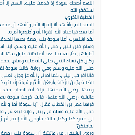
اللهم أضحك سودة إذ قدمت عليك، اللهم إنا أحب
نستغفر الله.
الخطبة الأخرى:
الحمد لله، وأشهد ألا إله إلا الله، وأشهد أن محم
أما بعد: فيا عباد الله اتقوا الله وأطيعوا أمره.
لقد اشتهرت أمنا سودة بنت زمعة بحبها للصدقة،
وسلم قلن للنبي صلى الله عليه وسلم: أينا أس
أطولهن يدًا، فعلمنا بعد: أنما كانت طول يدها الص
وكان كل نساء النبي صلى الله عليه وسلم، يحججن إ
صلى الله عليه وسلم وفي رواية: كانت سودة تقول
فأنا أقر في بيتي. كما أمرني الله عز وجل، تعني قول الله عز وجل
الصَّلاةَ وَآتِينَ الزَّكَاةَ وَأَطِعْنَ اللَّهَ وَرَسُولَهُ إِنَّمَا يُرِي
وفيها -رضي الله عنها- نزلت آية الحجاب، فقد
عائشة -رضي الله عنها- قالت: خرجت سودة بعدم
فرآها عمر بن الخطاب فقال: “يا سودة! أما والله
صلى الله عليه وسلم في بيتي وإنه ليتعشى وفي
لي عمر: كذا وكذا، قالت: فأوحى الله إليه، ثم 
لحاجتكن”.
وروى الشيخان عن عائشة أن سودة بنت زمعة و