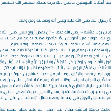
بنا أمهات المؤمنين، فاجعل ذلك قربة عندك، نستغفر الله نستغفر ال
دًا رسول الله، صلى الله عليه وعلى آله وصحابته ومن والاه.
 بل روت عائشة – رضي الله عنها – “أن بعض أزواج النبي صلى الله ع
رع بك لحوقًا؟ قال: أطولكن يدًا. فأخذوا قصبة يذرعونها، فكانت س
دقة، وكانت أسرعنا لحوقًا به، وكانت تحب الصدقة” رواه البخاري.
لا سودة بنت زمعة، وزينب بنت جحش، قالتا: لا تحركنا دابة بعد رسول ا
: “لا أحج بعده أبدًا”، وروي عن ابن سيرين: قالت سودة: حججت واعت
: {وَقَرْنَ فِي بُيُوتِكُنَّ وَلا تَبَرَّجْنَ تَبَرُّجَ الْجَاهِلِيَّةِ الأُولَى وَأَق
دُ اللَّهُ لِيُذْهِبَ عَنكُمُ الرِّجْسَ أَهْلَ الْبَيْتِ وَيُطَهِّرَكُمْ تَطْهِيرًا} [الأحزاب: 33].
 روى الإمام أحمد والبخاري ومسلم من حديث هشام بن عروة عن أبيه
ا ضُرِبَ الحجاب لحاجتها وكانت امرأة جسيمة لا تخفى على من يعرف
 ما تخفين علينا، فانظري كيف تخرجين؟ قالت: فانكفأتُ راجعة ورسول ا
 يده عِرق، فدخلت فقالت: يا رسول الله إني خرجت لبعض حاجتي، ف
رُفع عنه، وإن العِرقَ في يده ما وضعه فقال: “إنه قد أذن لكن أن تخ
هبت يومها لعائشة، وكان النبي صلى الله عليه وسلم يقسم لعا