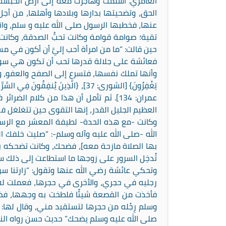
العامري. أسلمت وهاجرت معه إلى أرض الحبشة؛ 
الحق، وتضحيتها بدارها وبلادها وأهلها، من أ
عنها، فخطبها الرسول صلى الله عليه و سلم، وان
تقية؛ صوامة قوامة وكانت تحبُّ الصدقة، وكانت 
حين قالت: “ما من امرأة أحب إليَّ أن أكون في م
فعائشة على جلالة قدرها تحب أن تكون هي سودة
وأنها تملك نفسها، فتسرع إلى الصفح والعفو، وهو طبع الكرما
يَغْفِرُونَ} [الشورى: 37]، {الَّذِينَ يُنفِقُ
عمران: 134]. ثم تأمل أن هذا من كلام 
العظيم الجليل القدر، إنها التقوى حين تتغلغل 
وكانت -مع هذه الحدة- لطيفة المعشر مع الرس
الله -صلى الله عليه وآله وسلم-: “صليت خلفك ا
بها الصلاة مازحة معه]، فضحك، وكانت تضحكه بال
تُدخِل السرور على زوجها ما استطاعت إلى ذلك س
وتحكي عائشة رضي الله عنها وتقول: “زارتنا سو
رجليه في حجري، والأخرى في حجرها، فعملت له ح
فأخذت من القصعة شيئًا فلطخت به وجهها، فضح
وسلم رِجْله من حجرها لتستقيد مني، وقال لها
صلى الله عليه وسلم يضحك” حديث حسن رواه الن