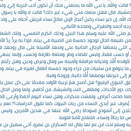
لت: والله، يا نبي الله ما يمنعني منك أن تكون أحب البرية إليَّ، ول
عشية، قال: فهل منعك مني شيء غير ذلك؟ قالت: لا والله يا رسول ال
الله، إن خير نساء ركبنَ أعجازَ الإبل صالحُ نساء قريش، أحناه على ولد
جه أحمد والطبراني وصححه الألباني.
يم صلى الله عليه وسلم هذا النبل، وذلك الكرم النفسي، وتلك الشفا
طبيعة الحال لوجود خمسة من الصبية في بيته، فإذا به يردُّ ردَّ الأنب
 التي يتمناها الرجال، الحانية على ولدها، الأمينة على مال زوجها، 
مال أو حسب فقط، وليس لقضاء وطر ومتعة طارفة وحسب، وإنما ينبغي
لأولاده أُمًّا، ولحياته مرافقة وأمينة سر ومال وعرض ودين، وهل رأيتم أ
ما يتوقع من سلبيات من جراء وجود خمسة أطفال لغيره في بيته، وطي
 إلى خبرتها بوصفها أُمًّا حانية، وزوجة وفية.
ُلق النبوي الرفيع؟ هل أصبح همّ تربية الأولاد مقدمًا على كل عمل ي
تكت دور الأحداث، ومقاهي النت والشيشة، من أذاهم، ولما وصل الحال
 ولما ضاعت أعراض، وتفشت منكرات، وهل نساء اليوم أحفظ وأرعى لأم
ي العالمي يُصرف عبر أيدي النساء من ربات البيوت كما تقول الدراسات؟! نعم 
يحتجن إلى أنموذج (سودة) رضي الله عنها في هذين الأمرين، وليس
ا رجالاً ونساء.. فلنفتح لأمنا قلوبنا.
ليه وسلم تحت ابن عم لها يقال له: السكران بن عمرو، أخي سهيل بن ع