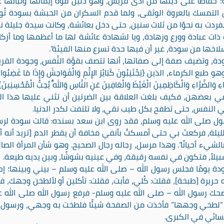
حفاظًا على دينها من أذى قريش، وهو دليل قوة إيمانها وثباتها 
جل التمسك بالعروة الوثقى، ولما قدم السكران من الحبشة بسودة تُ
فردت به نحوًا من ثلاث سنين، حتى دخل بعائشة، وكانت سيدة جليلة نب
ذات عبادة وورع وزهادة، ويا لشهادة عائشة لها ما أعظمها وما أزكاه
سلاخها من سودة، غير أن فيها حدة تسرع منها الفيئة”.
، وتضيف صفة إلى صفاتها، أنها تتصف بقوَّة النَّفس، وجودة القري
ء، الذين {يَجْتَنِبُونَ كَبَائِرَ الإِثْمِ وَالْفَوَاحِشَ وَإِذَا مَا غَضِبُوا 
ونَ فِي السَّرَّاءِ وَالضَّرَّاءِ وَالْكَاظِمِينَ الْغَيْظَ وَالْعَافِينَ عَنِ النَّاسِ وَاللَّهُ يُحِبُّ الْمُحْسِنِين
الضرائر في بعضهن، فكيف بلغت العلاقة بين الضرتين أن تثني عليها هذا الث
في النفس، حتى تطفح بكل طيب نقي، ولا تلتفت لكدر الدنيا.
ول صلى الله عليه وسلم، فقد روى ابن سعد بسنده: قالت سودة لر
لليلة، فركعتَ بي حتى أمسكتُ بأنفي مخافة أن يقطر الدم [تريد أنه أ
شيء أحيانًا”. وهذا مرسل، رجاله رجال الصحيح. وهو شأن المرأة الصال
بيلاً، فتكون في نفسه رقيقة، وفي عينيه بشوشًا، وبين يديه طيعة.
دة يومًا فجلس رسول الله – صلى الله عليه وسلم – بيني وبينها؛ إ
ريرة [طبخة]، فقلت: كُلي، فأبت، فقلت: تأكلين أو لألطخن وجهك، فأ
ك رسول الله – صلى الله عليه وسلم- فرفع رسول الله صلى الله ع
: “لطخي وجهها” فأخذت من الصفحة شيئًا فلطخت به وجهي، ورسول ا
سائي في الكبرى.