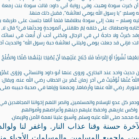
أن كبرت سودة وهبت. وفي رواية أبي داود: قالت سودة بنت زمعة 
ه وسلم: “يا رسول الله يومي لعائشة”، فقبل ذلك منها.
يه وسلم – بعث إلى سودة بطلاقها فلما أتاها جلست على طريقه ب
تابه واصطفاك على خلقه لِمَ طلقتني ألموجدةٍ وجدتَها فيَّ؟ قال: لا، ق
وقد كبرتُ ولا حاجةَ لي في الرجال، ولكني أحب أن أُبعث في نسائك 
الت: فإني قد جعلت يومي وليلتي لعائشة حبة رسول الله” والحديث أخ
شُوزًا أَوْ إِعْرَاضًا فَلَا جُنَاحَ عَلَيْهِمَا أَنْ يُصْلِحَا بَيْنَهُمَا صُلْحًا وَالصُّلْحُ خَ
ث واحد عند البخاري، وروى عنها أبو داود والنسائي. ورَوَى عَمْرُو 
 رَضِيَ اللهُ عَنْهَا تُوُفِّيَتْ في آخر زمان عُمَر بن الخطاب رضي الله عنه. ويقال: 
نة المنورة، رضي الله عنها وأرضاها، وجمعنا وإياها في صحبة حبيبه صلى ا
 ودمر كل عدو للإسلام والمسلمين، وانصر اللهم إخواننا المجاهدين في
 واكس عاريهم، واحفظ عليهم دينهم وأعراضهم وأموالهم.
ة محمد صلى الله عليه وسلم، وأسبغ علينا نعمة الأمن والإيمان.
آخرة حسنة وقنا عذاب النار. واغفر لنا ولوالدي
ن، ولجميع المسلمين والمسلمات الأحياء من