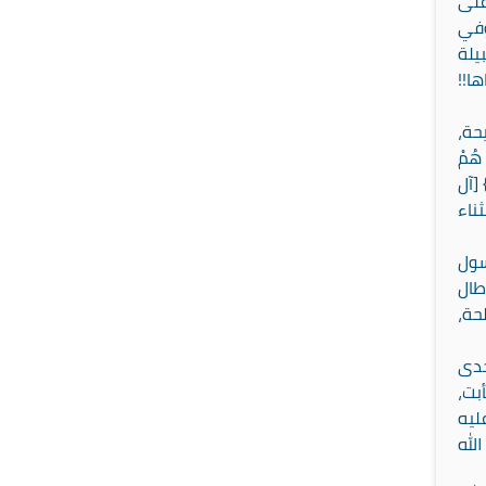
على
وفي
يلة
ا!!
حة،
هُمْ
َ} [آل
ناء
سول
طال
حة،
حدى
بت،
ليه
لله