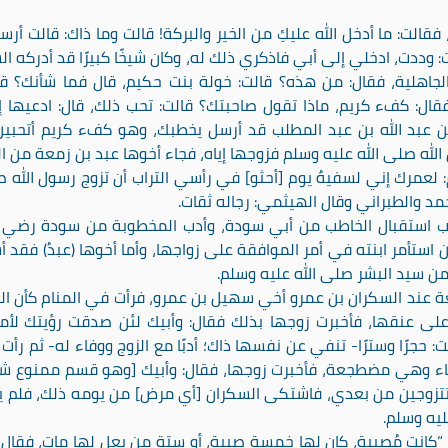
لت: ما أدخل الله عليكِ من الخير والبركة! قالت وما ذاك: قالت أرس
 وددت، ادخلي إلى أبي فاذكري ذلك له، وكان شيخًا كبيرًا قد أدركه ال
لجاهلية، فقال: من هذه؟ قالت: خولة بنت حكيم، قال فما شأنك؟ قا
ل: كفء كريم، ماذا تقول صاحبتك؟ قالت: تحب ذلك، قال: ادعيها إلي
ن عبد الله بن عبد المطلب قد أرسل يخطبك، وهو كفء كريم أتحبين
الله صلى الله عليه وسلم فزوجها إياه، فجاء أخوها عبد بن زمعة من ال
م: لعمرك إني لسفيهٌ يوم [أحثو] في رأسي التراب أن تزوج رسول الله 
مد والطبراني وقال الهيثمي: رجاله ثقات.
أدب استقبال الخاطب من أبي سودة، وأدب المخطوبة من سودة رضي ا
ين استأمر ابنته في أمر الموافقة على زواجها، وأما أخوها (عبدُ) فقد أ
من سيد البشر صلى الله عليه وسلم.
ة عند السكران بن عمرو أخي سهيل بن عمرو، فرأت في المنام كأن ال
 عنقها، فأخبرت زوجها بذلك فقال: وأبيك لئن صدقت رؤيتك لأم
 حجرًا وسترًا- تنفي عن نفسها ذاك؛ أدبًا مع الزوج ووفاء له- ثم رأت
سماء وهي مضطجعة، فأخبرت زوجها، فقال: وأبيك [وهو قسم ممنوع شرع
 وتتزوجين من بعدي، فاشتكى السكران [أي مرض] من يومه ذلك، فلم ي
ليه وسلم.
“كانت مُصبِية، كان لها خمسة صبية، أو ستة من بعل لها مات، فقال 