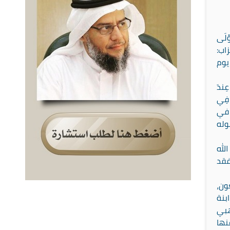
وْلَى
حزاب:
يوم
ِندَ
ةَ فِي
 الله وأطيعوه في
وله
لله
فقد
ون،
ابنة
هبي
نها