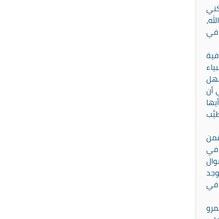
كني
له،
 في
فية
ياء
فهل
 أن
يها
َّب
قمن
 في
وال
يوجد
 في
مرو