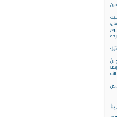
حين
بيت
ال:
يوم
رجه
يْرٌ}
بنُ
إنها
لله
 كل
نا
هم