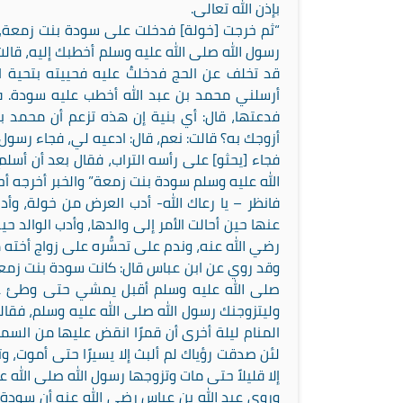
بإذن الله تعالى.
“ثم خرجت [خولة] فدخلت على سودة بنت زمعة، فقا
رسول الله صلى الله عليه وسلم أخطبك إليه، قالت:
قد تخلف عن الحج فدخلتُ عليه فحييته بتحية ا
أرسلني محمد بن عبد الله أخطب عليه سودة. فقا
فدعتها، قال: أي بنية إن هذه تزعم أن محمد ب
أزوجك به؟ قالت: نعم، قال: ادعيه لي، فجاء رسول 
فجاء [يحثو] على رأسه التراب، فقال بعد أن أسل
الله عليه وسلم سودة بنت زمعة” والخبر أخرجه أح
فانظر – يا رعاك الله- أدب العرض من خولة، و
عنها حين أحالت الأمر إلى والدها، وأدب الوالد ح
رضي الله عنه، وندم على تحسُّره على زواج أخته 
وقد روي عن ابن عباس قال: كانت سودة بنت زمع
صلى الله عليه وسلم أقبل يمشي حتى وطئ على
وليتزوجنك رسول الله صلى الله عليه وسلم، فقالت:
المنام ليلة أخرى أن قمرًا انقض عليها من ال
لئن صدقت رؤياك لم ألبث إلا يسيرًا حتى أموت،
إلا قليلاً حتى مات وتزوجها رسول الله صلى الله ع
وروى عبد الله بن عباس رضي الله عنه أن سودة 