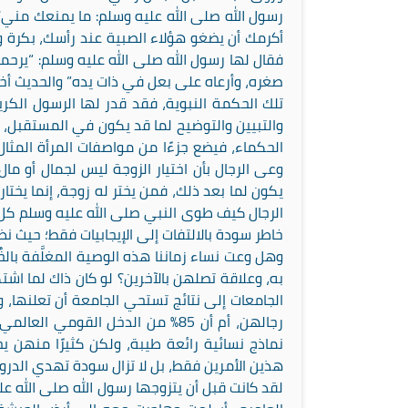
رسول الله صلى الله عليه وسلم: ما يمنعك مني؟ قا
أكرمك أن يضغو هؤلاء الصبية عند رأسك، بكرة و
فقال لها رسول الله صلى الله عليه وسلم: “يرحمك 
صغره، وأرعاه على بعل في ذات يده” والحديث أخر
تلك الحكمة النبوية، فقد قدر لها الرسول الكر
والتبيين والتوضيح لما قد يكون في المستقبل، من 
الحكماء، فيضع جزءًا من مواصفات المرأة المثال،
وعى الرجال بأن اختيار الزوجة ليس لجمال أو 
يكون لما بعد ذلك، فمن يختر له زوجة، إنما يختار 
الرجال كيف طوى النبي صلى الله عليه وسلم كل 
خاطر سودة بالالتفات إلى الإيجابيات فقط؛ حيث نظر
وهل وعت نساء زماننا هذه الوصية المغلَّفة بالخ
به، وعلاقة تصلهن بالآخرين؟ لو كان ذاك لما اش
الجامعات إلى نتائج تستحي الجامعة أن تعلنها،
رجالهن، أم أن 85% من الدخل القوم
نماذج نسائية رائعة طيبة، ولكن كثيرًا منهن 
هذين الأمرين فقط، بل لا تزال سودة تهدي الدروس لن
لقد كانت قبل أن يتزوجها رسول الله صلى الله ع