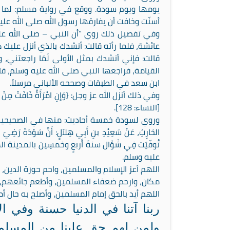
يومها ويوم سودة. ووقع في رواية مسلم: لما 
أسنّت وخافت أن يفارقها رسول الله صلى الله علي
وفي تفصيل ذلك روي “أن النبي – صلى الله عل
عائشة، فلما رأته قالت: أنشدك بالذي أنزل عليك ك
قالت: فإني أنشدك بمثل الأولى لَمَا راجعتني، 
القيامة، فراجعها النبي صلى الله عليه وسلم، ق
ابن سعد في الطبقات وصححه الألباني مرسلاً.
وفي ذلك أنزل الله عز وجل: {وَإِنِ امْرَأَةٌ خَافَتْ مِنْ بَعْلِهَا نُ
[النساء: 128].
وروي لسودة خمسة أحاديث: منها في الصحيحين حدي
الحَارِثِ، عَنْ سَعِيْدِ بنِ أَبِي هِلاَلٍ: أَنَّ سَوْدَةَ
تُوفّيَت فِي شَوَّال سنةَ أَربعٍ وخمسِين بالمدي
عليه وسلم.
اللهم أعز الإسلام والمسلمين، واحم حوزة الدين،
مكان، وارحم ضعفاء المسلمين، وأطعم جائعهم،
اللهم أيد بالحق إمام المسلمين، وأصلح به حال أم
ربنا آتنا في الدنيا حسنة وفي ال
ولمن لهم حق علينا من المسلمي