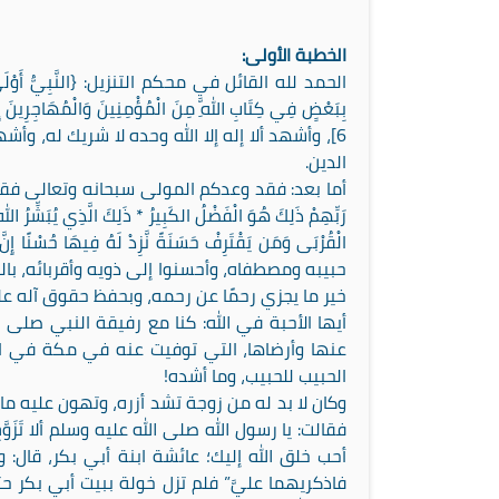
الخطبة الأولى:
الحمد لله القائل في محكم التنزيل: {النَّبِيُّ أَوْلَى بِالْمُؤْ
بِبَعْضٍ فِي كِتَابِ اللَّهِ مِنَ الْمُؤْمِنِينَ وَالْمُهَاجِرِينَ إ
6]، وأشهد ألا إله إلا الله وحده لا شريك له، وأ
الدين.
أما بعد: فقد وعدكم المولى سبحانه وتعالى فقال: {والَّذِينَ 
رَبِّهِمْ ذَلِكَ هُوَ الْفَضْلُ الكَبِيرُ * ذَلِكَ الَّذِي يُبَشِّرُ اللَّهُ 
حبيبه ومصطفاه، وأحسنوا إلى ذويه وأقربائه، بال
خير ما يجزي رحمًا عن رحمه، وبحفظ حقوق آله عل
أيها الأحبة في الله: كنا مع رفيقة النبي صلى 
عنها وأرضاها، التي توفيت عنه في مكة في الز
الحبيب للحبيب، وما أشده!
وكان لا بد له من زوجة تشد أزره، وتهون عليه 
فقالت: يا رسول الله صلى الله عليه وسلم ألا تَزَوَ
أحب خلق الله إليك؛ عائشة ابنة أبي بكر، قال:
فاذكريهما عليَّ” فلم تزل خولة ببيت أبي بكر