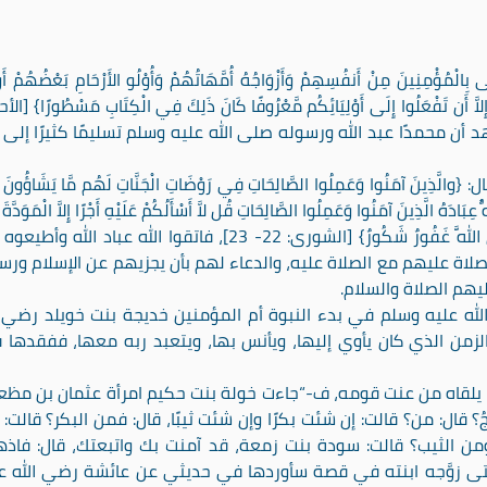
مِنِينَ مِنْ أَنفُسِهِمْ وَأَزْوَاجُهُ أُمَّهَاتُهُمْ وَأُوْلُو الأَرْحَامِ بَعْضُهُمْ أَ
ِلاَّ أَن تَفْعَلُوا إِلَى أَوْلِيَائِكُم مَّعْرُوفًا كَانَ ذَلِكَ فِي الْكِتَابِ مَسْطُورًا} [الأ
شهد أن محمدًا عبد الله ورسوله صلى الله عليه وسلم تسليمًا كثيرًا إلى 
آمَنُوا وَعَمِلُوا الصَّالِحَاتِ فِي رَوْضَاتِ الْجَنَّاتِ لَهُم مَّا يَشَاؤُونَ ع
عِبَادَهُ الَّذِينَ آمَنُوا وَعَمِلُوا الصَّالِحَاتِ قُل لاَّ أَسْأَلُكُمْ عَلَيْهِ أَجْرًا إِلاَّ الْمَوَدَّ
الْقُرْبَى وَمَن يَقْتَرِفْ حَسَنَةً نَّزِدْ لَهُ فِيهَا حُسْنًا إِنَّ اللَّهَ غَفُورٌ شَكُورٌ} [الشورى: 22- 23]، فاتقوا الله عباد
صلاة عليهم مع الصلاة عليه، والدعاء لهم بأن يجزيهم عن الإسلام ورس
يهم الصلاة والسلام.
الله عليه وسلم في بدء النبوة أم المؤمنين خديجة بنت خويلد رضي ا
من الذي كان يأوي إليها، ويأنس بها، ويتعبد ربه معها، ففقدها 
ما يلقاه من عنت قومه، ف-“جاءت خولة بنت حكيم امرأة عثمان بن مظع
ّجُ؟ قال: من؟ قالت: إن شئت بكرًا وإن شئت ثيبًا، قال: فمن البكر؟ قالت: 
 ومن الثيب؟ قالت: سودة بنت زمعة، قد آمنت بك واتبعتك، قال: فاذ
 حتى زوَّجه ابنته في قصة سأوردها في حديثي عن عائشة رضي الله ع