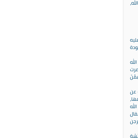
له،
ليه
ودة
لله
مرت
ِمْنَ
 عن
ها،
لله
قال
رجن
ئشة