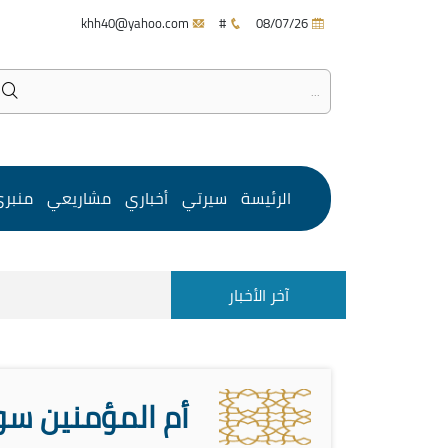
khh40@yahoo.com
#
08/07/26
الرئيسة
سيرتي
أخباري
مشاريعي
منبر
آخر الأخبار
أم المؤمنين سو