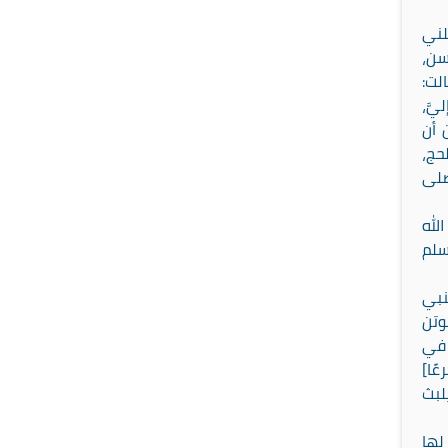
لني
سن،
لت:
َّ،
 أن
حج،
صلى
لله
سلم
نبي
وتن
 في
ًا]
لبث
لها