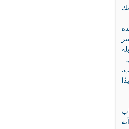
يك
ده
ير
له
ب،
ًا
اب
نه