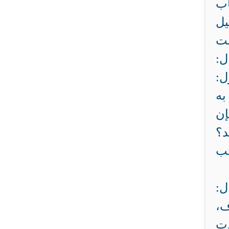
اب
يل
نت
ل:
ل:
به
إن
د؟
حب
ل:
ف،
ذت