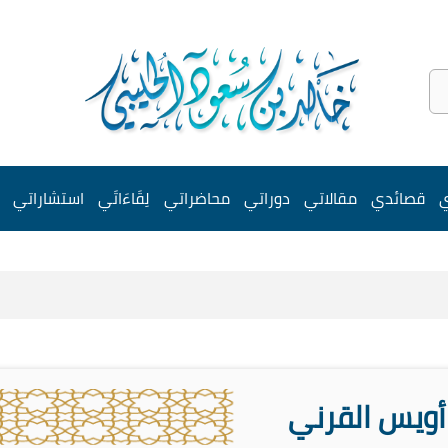
ي
قصائدي
مقالاتي
دوراتي
محاضراتي
لِقَاءَاتَي
استشاراتي
أويس القرني