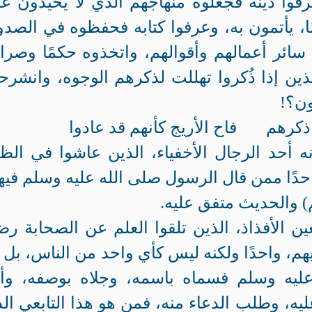
رفوا دينه فجعلوه منهاجهم الذي لا يحيدون عن
ًا، يأتمون به، وعرفوا كتابه فحفظوه في الصدو
ئر أعمالهم وأقوالهم، واتخذوه حكمًا وصراط
لذين إذا ذُكروا تهللت لذكرهم الوجوه، وانشر
ون؟!
ى ذكرهم فاح الأريج كأنهم قد عادوا
نه أحد الرجال الأخفياء، الذين عاشوا في الظ
احدًا ممن قال الرسول صلى الله عليه وسلم فيه
م) والحديث متفق عليه.
ين الأفذاذ، الذين تلقوا العلم عن الصحابة ر
ديهم، واحدًا ولكنه ليس كأي واحد من الناس، بل 
ليه وسلم فسماه باسمه، وجلاه بوصفه، وأ
يه، وطلب الدعاء منه، فمن هو هذا التابعي ال