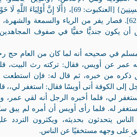
لَنَهْدِيَنَّهُمْ سُبُلَنَا وَإِنَّ اللَّهَ لَمَعَ الْمُحْسِنِينَ} [العنكبوت: 69]، {أَلَا إِنَّ أَوْلِيَاءَ اللَّه
عَلَيْهِمْ وَلَا هُمْ يَحْزَنُونَ} [يونس: 62]. فصار يفر من الرياء والسمعة والشهرة،
ن يكون جنديًّا خفيًّا في صفوف المجاهدين 
 مسلم في صحيحه أنه لما كان من العام حج ر
 عمر عن أويس، فقال: تركته رث البيت، قل
 ذكره من خبره، ثم قال له: فإن استطعت 
ل إلى الكوفة أتى أويسًا فقال: استغفر لي،، قا
غفر لي، فلما أخبره الرجل أنه لقي عمر، وأ
يستغفر له. فلما رأى أويس أن أمره لم يبق سرًّ
لناس يتحدثون بحديثه، ويكثرون التردد علي
ق على وجهه مستخفيًا عن الناس.