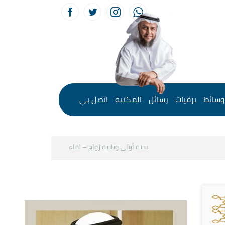
وسائط
برقيات
رسائل
المكتبة
اتصل بي
سنة أولى وثانية زواج – لقاء مع د.خالد الحليبي
كيف نستث