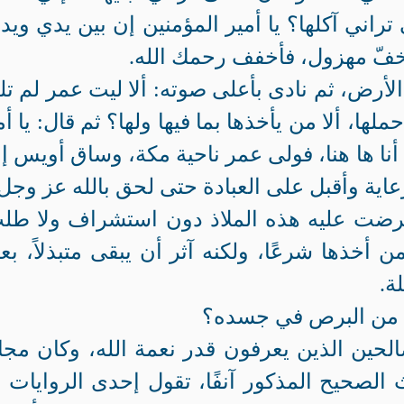
تراني آكلها؟ يا أمير المؤمنين إن بين يدي ويد
 مخفّ مهزول، فأخفف رحمك الله.
أرض، ثم نادى بأعلى صوته: ألا ليت عمر لم تل
حملها، ألا من يأخذها بما فيها ولها؟ ثم قال: يا أم
أنا ها هنا، فولى عمر ناحية مكة، وساق أويس إب
عاية وأقبل على العبادة حتى لحق بالله عز وجل.
 عرضت عليه هذه الملاذ دون استشراف ولا طل
خذها شرعًا، ولكنه آثر أن يبقى متبذلاً، بعيد
ة.
م من البرص في جسده؟
لصالحين الذين يعرفون قدر نعمة الله، وكان مج
الصحيح المذكور آنفًا، تقول إحدى الروايات أ