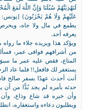
يطمع في مال ولا جاه، ويحرص أ
يعرفه أحد.
ويؤكد هذا ويزيده جلاء ما رواه
من أشرافهم فوافى عمر، فسأله
المتاع، فقص عليه عمر ما سبق
يستغفر لك فافعل!! فلما عاد الرج
أنت أحدث عهدًا بسفر صالح فاست
حدثه بأمره لم يجد بُدًّا من أن 
وأن خبره قد شاع وذاع، وأن ا
ويطلبون دعاءه واستغفاره، انطل