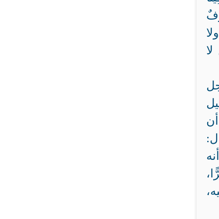
ِ لَا خَوْفٌ
 ولا
لا
جل
يل
أن
ل:
نه
ا،
ه،