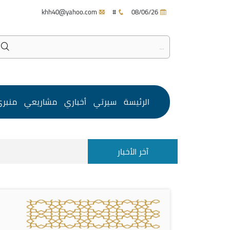
khh40@yahoo.com
#
08/06/26
الرئيسة
سيرتي
أخباري
مشاريعي
منبر
آخر الأخبار