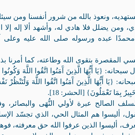
ستهديه، ونعوذ بالله من شرور أنفسنا ومن سيئ
ي، ومن يضلل فلا هادي له، وأشهد ألا إله إلا ال
حمدًا عبده ورسوله صلى الله عليه وعلى آ
فسي المقصرة بتقوى الله وطاعته، كما أمرنا بذ
{يَا أَيُّهَا الَّذِينَ آَمَنُوا اتَّقُوا اللَّهَ وَكُونُوا م
وبة: 119]، وقال سبحانه: {يَا أَيُّهَا الَّذِينَ آَمَنُوا اتَّقُوا اللَّهَ وَلْتَنْظُرْ ن
َ خَبِيرٌ بِمَا تَعْمَلُونَ} [الحشر: 18].
لسلف الصالح عبرة لأولي النُّهَى والبصائر، و
عقول، أليسوا هم المثال الحي، الذي تجسّد الإسل
رف، أليسوا الذين عرفوا الله حق معرفته، فوهب