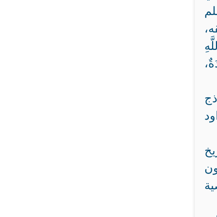
لم
ه،
ّهِ
ةٌ،
ذج
ود
يخ
ون
ية