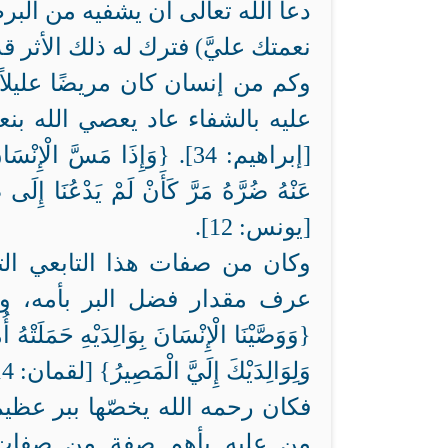
دعا الله تعالى أن يشفيه من البر
نعمتك عليَّ) فترك له ذلك الأثر قد
وكم من إنسان كان مريضًا عليلاً،
عليه بالشفاء عاد يعصي الله بنعمه الت
[إبراهيم: 34]. {وَإِذَا مَسَّ الْإِ
عَنْهُ ضُرَّهُ مَرَّ كَأَنْ لَمْ يَدْعُنَا إِلَى
[يونس: 12].
وكان من صفات هذا التابعي الت
عرف مقدار فضل البر بأمه، وو
{وَوَصَّيْنَا الْإِنْسَانَ بِوَالِدَيْهِ حَمَلَتْ
وَلِوَالِدَيْكَ إِلَيَّ الْمَصِيرُ} [لقمان: 14].
فكان رحمه الله يخصّها ببر عظي
من عليه بأهم صفة من صفات العبود