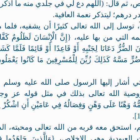
ص، ثم قال: (اللهم دع لي في جلدي منه ما أذكر 
ر درهم؛ ليتذكر نعمة العافية.
 توسل إلى الله تعالى كثيرًا أن يشفيه، فلما من
ي من بها عليه، {إِنَّ الْإِنْسَانَ لَظَلُومٌ كَفَّار
نْسَانَ الضُّرُّ دَعَانَا لِجَنْبِهِ أَوْ قَاعِدًا أَوْ قَائِمًا فَلَمَّا كَشَف
 ضُرٍّ مَسَّهُ كَذَلِكَ زُيِّنَ لِلْمُسْرِفِينَ مَا كَانُوا يَعْمَلُو
ي أشار إليها الرسول صلى الله عليه وسلم أ
صية الله تعالى بذلك في مثل قوله عز وج
هُ أُمُّهُ وَهْنًا عَلَى وَهْنٍ وَفِصَالُهُ فِي عَامَيْنِ أَنِ اشْكُرْ
م، استحق معه قربه من الله تعالى ومحبته، ال
ية وهي الإخلاص، {وَالَّذِينَ جَاهَدُوا فِين