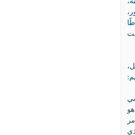
ه،
ر،
ًا
حت
ل،
م:
ضي
هو
مر
ذي