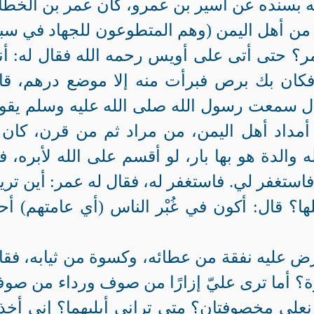
 بسنده عن أسير بن عمرو، كان عمر بن الخط
د من أهل اليمن (وهم المتطوعون للجهاد في سب
مر؟ حتى أتى على أويس رحمه الله فقال له: أ
فكان بك برص فبرأت منه إلا موضع درهم، قا
قال سمعت رسول الله صلى الله عليه وسلم يقو
أمداد أهل اليمن، من مراد ثم من قرن، كان 
والدة هو بها بار، لو أقسم على الله لأبره، ف
ستغفر لي. فاستغفر له، فقال له عمر: أين تري
لها؟ قال: أكون في غُبْر الناس (أي عامتهم) أ
 عليه نفقة من عطائه، وكسوة من ثيابه، فقا
سوة؟ أما ترى عليّ إزارًا من صوف ورداء من صو
نعلي مخصوفتان؟ متى تراني أبليهما؟ إني أخ