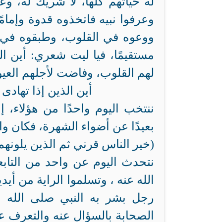
له حياتهم كلها، لا شريك له، وع
وعرفوا نبيه فاتخذوه قدوة وإمام
ووعوه في القلوب، وطبقوه في سا
مستقيمًا، فيا ليت شعري: أين ا
لهم القلوب، وفاضت لأجلهم العي
أين الذين إذا تهاد
ننتخب اليوم واحدًا من هؤلاء، إ
بعيدًا عن أضواء الشهرة، فكان و
(خير الناس قرني ثم الذين يلونه
نتحدث اليوم عن واحد من التابع
الله عنه ، وتسلموا الراية من أي
رجل بشر به النبي صلى الله ع
الصحابة بالسؤال عنه والتعرف عل