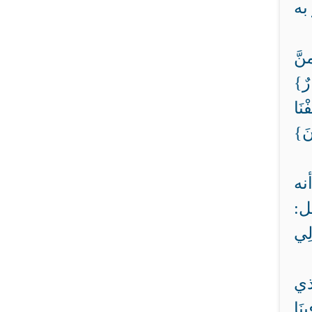
به
َّ
ٌ}
ْنَا
نَ}
نه
ل:
 لِي
ذي
َا