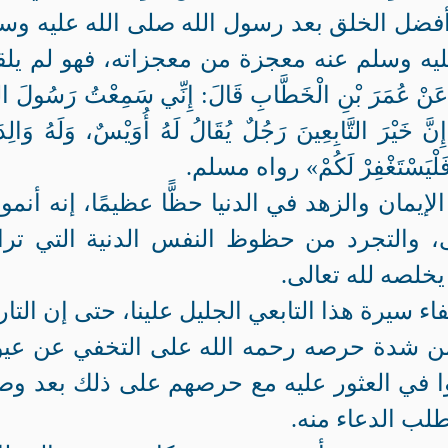
 أفضل الخلق بعد رسول الله صلى الله عليه وس
عليه وسلم عنه معجزة من معجزاته، فهو لم يلق
َرَ بْنِ الْخَطَّابِ قَالَ: إِنِّي سَمِعْتُ رَسُولَ اللَ
َ التَّابِعِينَ رَجُلٌ يُقَالُ لَهُ أُوَيْسٌ، وَلَهُ وَالِدَ
َلْيَسْتَغْفِرْ لَكُمْ» رواه مسلم.
إيمان والزهد في الدنيا حظًّا عظيمًا، إنه أنمو
، والتجرد من حظوظ النفس الدنية التي ترا
يخلصه لله تعالى.
 سيرة هذا التابعي الجليل علينا، حتى إن التار
 من شدة حرصه رحمه الله على التخفي عن عي
ا في العثور عليه مع حرصهم على ذلك بعد وص
طلب الدعاء منه.