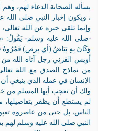
يسأله الصحابة الدعاء لهم، وهم
، ويكون إخبار النبي صلى الله 
وإنما تلقى خبره عن الله تعالى، عَنْ عُم
-صلى الله عليه وسلم- يَقُولُ: «إِنَّ خَيْر
وَكَانَ بِهِ بَيَاضٌ (أي برص) فَمُرُوهُ ف
أويس القرني رجل آتاه الله من ال
من نماذج الصدق مع الله تعالى
الإنسان في عمله الذي ينبغي أن 
ولك أن تعجب أيها المسلم من خفاء
لم يستطع أن يظفر بتفاصيلها،
الناس. بل حتى من عاصروه تعبو
النبي صلى الله عليه وسلم لهم ب