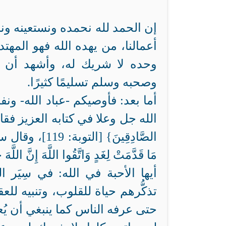
إن الحمد لله نحمده ونستعينه ون
أعمالنا، من يهده الله فهو المهتد
وحده لا شريك له، وأشهد أن م
وصحبه وسلم تسليمًا كثيرًا.
أما بعد: فأوصيكم -عباد الله- ون
الله جل وعلا في كتابه العزيز فقال سبحانه: 
الصَّادِقِينَ} [الت
مَا قَدَّمَتْ لِغَدٍ وَاتَّقُوا اللَّهَ إِنَّ اللَّه
أيها الأحبة في الله: في سِيَر ا
تذكُّرهم حياة للقلوب، وتنبيه لل
حتى عرفه الناس كما ينبغي أن يُع