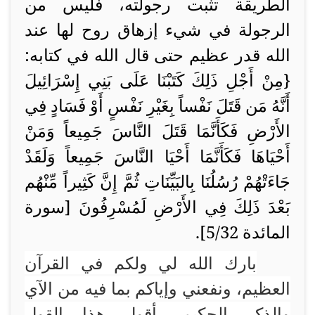
الطريقة تثبت رجولته، فليس من
الرجولة في شيء إزهاق روح لها عند
الله قدر عظيم حتى قال الله في كتابه:
{مِنْ أَجْلِ ذَلِكَ كَتَبْنَا عَلَى بَنِي إِسْرَائِيلَ
أَنَّهُ مَن قَتَلَ نَفْساً بِغَيْرِ نَفْسٍ أَوْ فَسَادٍ فِي
الأَرْضِ فَكَأَنَّمَا قَتَلَ النَّاسَ جَمِيعاً وَمَنْ
أَحْيَاهَا فَكَأَنَّمَا أَحْيَا النَّاسَ جَمِيعاً وَلَقَدْ
جَاءَتْهُمْ رُسُلُنَا بِالبَيِّنَاتِ ثُمَّ إِنَّ كَثِيراً مِّنْهُم
بَعْدَ ذَلِكَ فِي الأَرْضِ لَمُسْرِفُونَ [سورة
المائدة 5/32].
بارك الله لي ولكم في القرآن
العظيم، ونفعني وإياكم بما فيه من الآي
والذكر الحكيم، أقول هذا القول