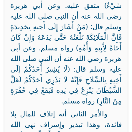
شَيْءٌ) متفق عليه. وعن أبي هريرة
رضي الله عنه أن النبي صلى الله عليه
وسلم قال: (مَنْ أَشَارَ إِلَى أَخِيهِ بِحَدِيدَةٍ
فَإِنَّ الْمَلَائِكَةَ تَلْعَنُهُ حَتَّى يَدَعَهُ وَإِنْ كَانَ
أَخَاهُ لِأَبِيهِ وَأُمِّهِ) رواه مسلم. وعن أبي
هريرة رضي الله عنه أن النبي صلى الله
عليه وسلم قال: (لَا يُشِيرُ أَحَدُكُمْ إِلَى
أَخِيهِ بِالسِّلَاحِ فَإِنَّهُ لَا يَدْرِي أَحَدُكُمْ لَعَلَّ
الشَّيْطَانَ يَنْزِعُ فِي يَدِهِ فَيَقَعُ فِي حُفْرَةٍ
مِنْ النَّارِ) رواه مسلم.
والأمر الثاني أنه إتلاف للمال بلا
فائدة، وهذا تبذير وإسراف نهى الله