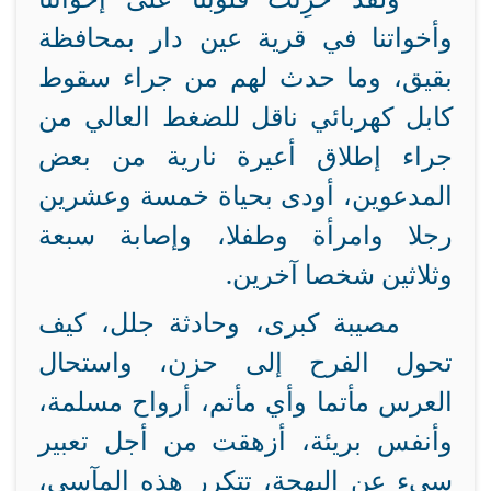
وأخواتنا في قرية عين دار بمحافظة
بقيق، وما حدث لهم من جراء سقوط
كابل كهربائي ناقل للضغط العالي من
جراء إطلاق أعيرة نارية من بعض
المدعوين، أودى بحياة خمسة وعشرين
رجلا وامرأة وطفلا، وإصابة سبعة
وثلاثين شخصا آخرين.
مصيبة كبرى، وحادثة جلل، كيف
تحول الفرح إلى حزن، واستحال
العرس مأتما وأي مأتم، أرواح مسلمة،
وأنفس بريئة، أزهقت من أجل تعبير
سيء عن البهجة، تتكرر هذه المآسي،