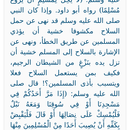
مُسْلِمًا) رواه أبو داود. وإذا كان النبي
صلى الله عليه وسلم قد نهى عن حمل
السلاح مكشوفا خشية أن يؤذي
المسلمين عن طريق الخطأ، ونهى عن
الإشارة بالسلاح إلى المسلم خشية أن
تزل يده بنَزْغٍ من الشيطان الرجيم،
فكيف بمن يستعمل السلاح فعلا
ويتسبب بأذى المسلمين؟! قال صلى
الله عليه وسلم: (إِذَا مَرَّ أَحَدُكُمْ فِي
مَسْجِدِنَا أَوْ فِي سُوقِنَا وَمَعَهُ نَبْلٌ
فَلْيُمْسِكْ عَلَى نِصَالِهَا أَوْ قَالَ فَلْيَقْبِضْ
بِكَفِّهِ أَنْ يُصِيبَ أَحَدًا مِنْ الْمُسْلِمِينَ مِنْهَا