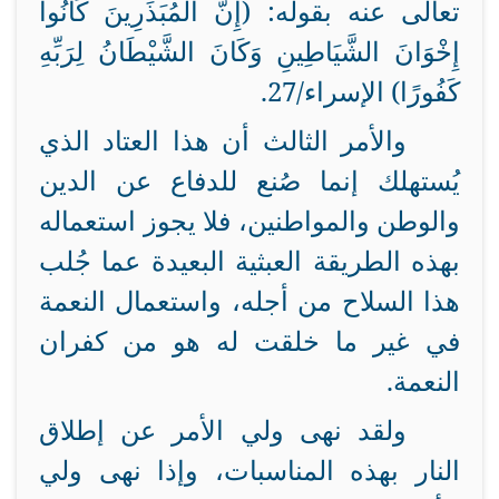
تعالى عنه بقوله: (إِنَّ الْمُبَذِّرِينَ كَانُوا
إِخْوَانَ الشَّيَاطِينِ وَكَانَ الشَّيْطَانُ لِرَبِّهِ
كَفُورًا) الإسراء/27.
والأمر الثالث أن هذا العتاد الذي
يُستهلك إنما صُنع للدفاع عن الدين
والوطن والمواطنين، فلا يجوز استعماله
بهذه الطريقة العبثية البعيدة عما جُلب
هذا السلاح من أجله، واستعمال النعمة
في غير ما خلقت له هو من كفران
النعمة.
ولقد نهى ولي الأمر عن إطلاق
النار بهذه المناسبات، وإذا نهى ولي