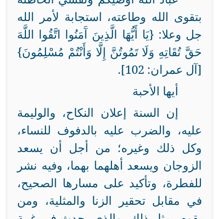
بتقوى الله وطاعته، استجابة لأمر الله
جل وعلا: {يَا أَيُّهَا الَّذِينَ آَمَنُوا اتَّقُوا اللَّهَ
حَقَّ تُقَاتِهِ وَلَا تَمُوتُنَّ إِلَّا وَأَنْتُمْ مُسْلِمُونَ}
[آل عمران: 102].
أيها الأحبة
إن السنة إعلان النكاح، والوليمة
عليه، والضرب عليه بالدفوف للنساء،
وكل ذلك وغيره؛ من أجل أن يسعد
الزوجان ويسعد أهلهما بهما، وفيه نشر
للفطرة، وتأكيد على مسارها الصحيح،
في مقابل تحقير الزنا والمثلية، ومن
يقوم بمثل ذلك، والذي يحدث في غيبة