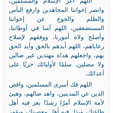
اللهم أعز الإسلام والمسلمين،
وانصر إخواننا المجاهدين وارفع البأس
والظلم والجوع عن إخواننا
المستضعفين، اللهم آمنا في أوطاننا،
وأصلح ولاة أمورنا، ووفقهم لإصلاح
رعاياهم، اللهم أيدهم بالحق وأيد الحق
بهم، واجعلهم هداة مهتدين غير ضالين
ولا مضلين، سلمًا لأوليائك حربًا على
أعدائك
.
اللهم فك أسرى المسلمين، واقض
الدين عن المدينين، واهد ضالهم، وهيئ
لأمة الإسلام أمرًا رشدًا يعز فيه أهل
طاعتك، ويذل فيه أهل معصيتك، ويؤمر