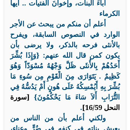
آباءَ البنات، وإخوانَ الفتيات .. أيها
الكرماء
أعلم أن منكم من يبحث عن الأجر
الوارد في النصوص السابقة، ويفرح
بالأنثى فرحه بالذكر، ولا يرضى بأن
يكون كمن قال الله عنهم: {
وَإِذَا بُشِّرَ
أَحَدُهُمْ بِالأُنثَى ظَلَّ وَجْهُهُ مُسْوَدّاً وَهُوَ
كَظِيمٌ
.
يَتَوَارَى مِنَ الْقَوْمِ مِن سُوءِ مَا
بُشِّرَ بِهِ أَيُمْسِكُهُ عَلَى هُونٍ أَمْ يَدُسُّهُ فِي
التُّرَابِ أَلاَ سَاءَ مَا يَحْكُمُونَ
}
[سورة
النحل 16/59]
.
ولكني أعلم بأن من الناس من
يعيش بناته في كنفه في ضُرٍّ وعناء،