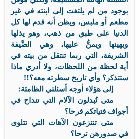
بوجود من لم يلتفت إلى ابنته في غير
مطعم أو ملبس، ويظن أنه قدم لها كل
الدنيا على طبق من ذهب، وهو يذلها
ويهينها ويمنُّ عليها، وهي الضَّيفة
الشريفة، التي ربما تنتقل من بيته في
أية لحظة من اللحظات، ولا أدري ماذا
ستتذكر؟ وأي تاريخ سطرته معه؟!!
إلى هؤلاء أوجه أسئلتي الظامئة:
متى تُبدلون الآلام التي تنداح في
أجواف فتياتكم فرحا؟
متى تنتزعون الآهات التي تتلوى
في صدورهن ترحا؟