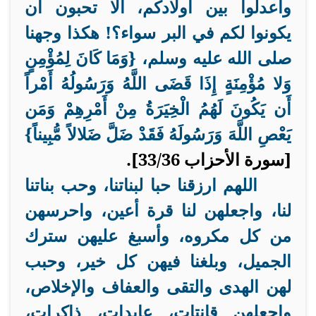
واعدلوا بين أولادكم، ألا تحبون أن
يكونوا لكم في البر سواء؟! هكذا وجهنا
صلى الله عليه وسلم، {
وَمَا كَانَ لِمُؤْمِنٍ
وَلا مُؤْمِنَةٍ إِذَا قَضَى اللَّهُ وَرَسُولُهُ أَمْراً
أَن يَكُونَ لَهُمُ الْخِيَرَةُ مِنْ أَمْرِهِمْ وَمَن
يَعْصِ اللَّهَ وَرَسُولَهُ فَقَدْ ضَلَّ ضَلالاً مُّبِيناً
}
[سورة الأحزاب 33/36].
اللهم ارزقنا حبا لبناتنا، وحب بناتنا
لنا، واجعلهن لنا قرة أعين، واحرسهن
من كل مكروه، وأسبغ عليهن سترك
الجميل، وبلغنا فيهن كل خير، وحبب
لهن الهدى والتقى والعفاف والإخلاص،
واجعلهن قانتات، عابدات، ذاكرات،