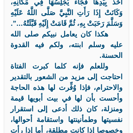
أَخَذَ بِيَدِهَا فَجَاءَ يُجْلِسُهَا فِي مَكَانِهِ،
وَكَانَتْ إِذَا رَأَتِ النَّبِيَّ صَلَّى اللَّهُ عَلَيْهِ
وَسَلَّمَ رَحَبَتْ بِهِ، ثُمَّ قَامَتْ إِلَيْهِ قَبَّلَتْهُ…”.
هكذا كان يعامل نبيكم صلى الله
عليه وسلم ابنته، ولكم فيه القدوة
الحسنة.
وللعلم فإنه كلما كبرت الفتاة
احتاجت إلى مزيد من الشعور بالتقدير
والاحترام، فإذا وُفِّرت لها هذه الحاجة
وأحست بأن لها في بيت أبويها قيمة
ومنزلة، كان ذلك أدعى إلى استقرار
نفسيتها وطمأنينتها واستقامة أحوالها،
وخصوصا إذا كانت مطلقة، أما إذا رأت