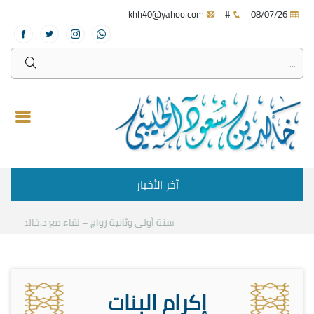
khh40@yahoo.com
#
08/07/26
آخر الأخبار
سنة أولى وثانية زواج – لقاء مع د.خالد الحليبي
إكرام البنات