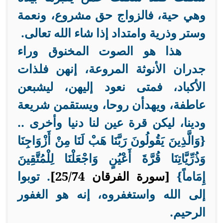
وهي حية، فالزواج حق مشروع، ونعمة
وستر وذرية وامتداد إذا شاء الله تعالى.
هذا هو الصوت المخنوق وراء
جدران الأنوثة المروعة، إنهن فلذات
الأكباد، فمتى نعود إليهن، ليشبعن
عاطفة، ويهدأن روحا، ويستقمن شريعة
ودينا، ليكن قرة عين لنا دنيا وأخرى ..
{
وَالَّذِينَ يَقُولُونَ رَبَّنَا هَبْ لَنَا مِنْ أَزْوَاجِنَا
وَذُرِّيَّاتِنَا قُرَّةَ أَعْيُنٍ وَاجْعَلْنَا لِلْمُتَّقِينَ
إِمَاماً
}
[سورة الفرقان 25/74]
. توبوا
إلى الله واستغفروه، إنه هو الغفور
الرحيم.