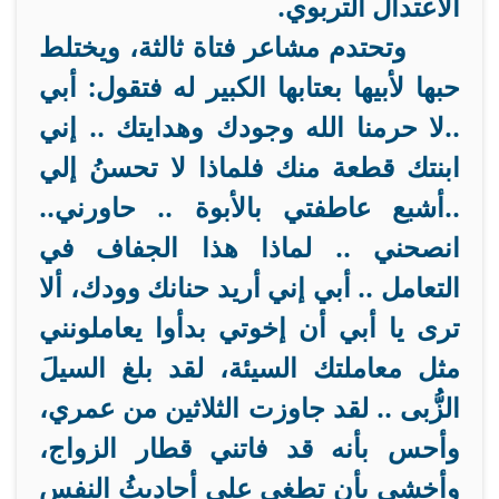
الاعتدال التربوي.
وتحتدم مشاعر فتاة ثالثة، ويختلط
حبها لأبيها بعتابها الكبير له فتقول: أبي
..لا حرمنا الله وجودك وهدايتك
..
إني
ابنتك قطعة منك فلماذا لا تحسنُ إلي
..أشبع عاطفتي بالأبوة .. حاورني..
انصحني .. لماذا هذا الجفاف في
التعامل .. أبي إني أريد حنانك وودك، ألا
ترى يا أبي أن إخوتي بدأوا يعاملونني
مثل معاملتك السيئة، لقد بلغ السيلَ
الزُّبى
..
لقد جاوزت الثلاثين من عمري،
وأحس بأنه قد فاتني قطار الزواج،
وأخشى بأن تطغى علي أحاديثُ النفس