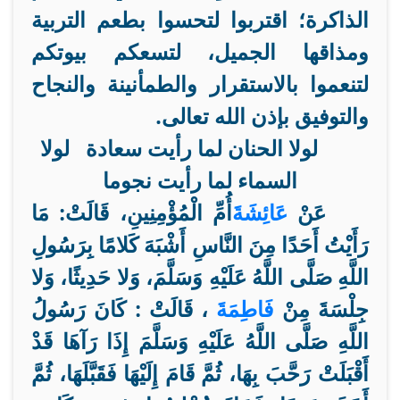
الذاكرة؛ اقتربوا لتحسوا بطعم التربية
ومذاقها الجميل، لتسعكم بيوتكم
لتنعموا بالاستقرار والطمأنينة والنجاح
والتوفيق بإذن الله تعالى.
لولا الحنان لما رأيت سعادة لولا
السماء لما رأيت نجوما
عَنْ
عَائِشَةَ
أُمِّ الْمُؤْمِنِينِ، قَالَتْ: مَا
رَأَيْتُ أَحَدًا مِنَ النَّاسِ أَشْبَهَ كَلامًا بِرَسُولِ
اللَّهِ صَلَّى اللَّهُ عَلَيْهِ وَسَلَّمَ، وَلا حَدِيثًا، وَلا
جِلْسَةَ مِنْ
فَاطِمَةَ
، قَالَتْ : كَانَ رَسُولُ
اللَّهِ صَلَّى اللَّهُ عَلَيْهِ وَسَلَّمَ
إِذَا رَآهَا قَدْ
أَقْبَلَتْ رَحَّبَ بِهَا، ثُمَّ قَامَ إِلَيْهَا فَقَبَّلَهَا، ثُمَّ