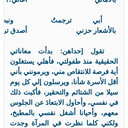
أبي ترجمتُ
ونب
بالأشعار حزني
أصدق ترج
تقول إحداهن: بدأت معاناتي
الحقيقية منذ طفولتي، فأهلي يستغلون
أية فرصة للانتقاص مني، ويرمونني بأني
أقل الأسرة شأنا، ويرسلون إلي كل يوم
سيلا من الشتائم والتحقير، فأكبت ذلك
في نفسي، وأحاول الابتعادَ عن الجلوس
معهم، وأحيانا أشغل نفسي بالمطبخ،
ولكني كلما نظرت في المرآة وجدت