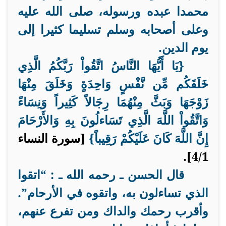
محمدا عبده ورسوله، صلى الله عليه
وعلى أصحابه وسلم تسليما كثيرا إلى
يوم الدين.
{يَا أَيُّهَا النَّاسُ اتَّقُواْ رَبَّكُمُ الَّذِي
خَلَقَكُم مِّن نَّفْسٍ وَاحِدَةٍ وَخَلَقَ مِنْهَا
زَوْجَهَا وَبَثَّ مِنْهُمَا رِجَالاً كَثِيراً وَنِسَاءً
وَاتَّقُواْ اللَّهَ الَّذِي تَسَاءلُونَ بِهِ وَالأَرْحَامَ
إِنَّ اللَّهَ كَانَ عَلَيْكُمْ رَقِيباً}
[سورة النساء
4/1].
قال الحسن ـ رحمه الله ـ : “اتقوا
الذي تساءلون به، واتقوه في الأرحام”
.
وأقرب رحمك والداك ومن تفرع عنهم،