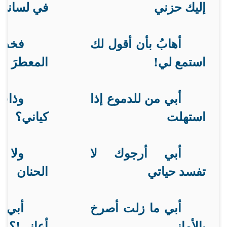
إليك حزني
في لساني
أهابُ بأن أقول لك
فخذ
استمع لي!
المعطرَ با
أبي من للدموع إذا
وذاب 
استهلت
كياني؟
أبي أرجوك لا
ولا 
تفسد حياتي
الحنان
أبي ما زلت أصرخ
أبي ه
بالأماني
أعاني!؟