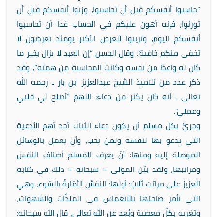
“حاسبوا أنفسكم قبل أن تحاسبوا، وزنوا أنفسكم قبل أن
توزنوا، فإنه أهون عليكم في الحساب غدا أن تحاسبوا
أنفسكم اليوم، وتزينوا للعرض الأكبر يومئذ تعرضون لا
تخفى منكم خافية”. وقال الحسن “إن العبد لا يزال بخير ما
كان له واعظ من نفسه وكانت المحاسبة من همته”، وقد
ذكر عدد من تلاميذ الشيخ عبدالعزيز ابن باز ـ رحمه الله
تعالى ـ أنه كان يكثر من دعاء: اللهم “أصلح لي قلبي
وعملي”.
وحريٌّ بكل مسلم أن يكون دعاء الثبات أحد أهم الأدعية
التي يدعو بها لنفسه ولمن يحب، وأن يعمل بالوسائل
الموصلة إليه ومنها: أنْ يعرف المسلم أصناف النفس
ومراتبها، ولقد بيّن المولى – سبحانه – ذلك في كتابه
العزيز على مراتبَ ثلاثٍ: أولها: النفسُ الأمّارةُ بالسّوء، وهي
التي تأمر صاحبَها بالانغماس في الملذّات والشهوات،
وتغريه بكلّ معصية وبُعدٍ عن الله تعالى، قال الله سبحانه: