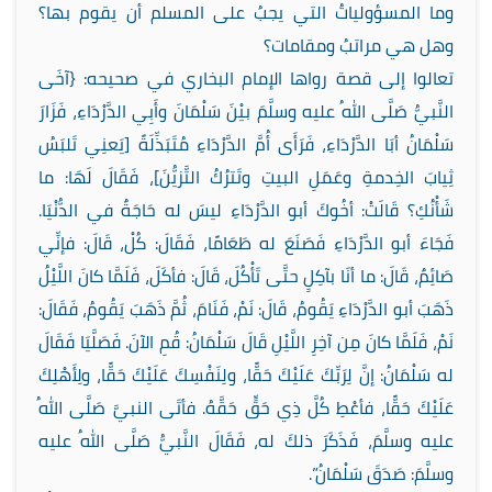
وما المسؤولياتُ التي يجبُ على المسلم أن يقوم بها؟
وهل هي مراتبُ ومقامات؟
تعالوا إلى قصة رواها الإمام البخاري في صحيحه: {آخَى
النَّبيُّ صَلَّى اللهُ عليه وسلَّمَ بيْنَ سَلْمَانَ وأَبِي الدَّرْدَاءِ، فَزَارَ
سَلْمَانُ أبَا الدَّرْدَاءِ، فَرَأَى أُمَّ الدَّرْدَاءِ مُتَبَذِّلَةً [يَعنِي تَلبَسُ
ثِيابَ الخِدمةِ وعَمَلِ البيتِ وتَترُكُ التَّزيُّنَ]، فَقَالَ لَهَا: ما
شَأْنُكِ؟ قَالَتْ: أخُوكَ أبو الدَّرْدَاءِ ليسَ له حَاجَةٌ في الدُّنْيَا.
فَجَاءَ أبو الدَّرْدَاءِ فَصَنَعَ له طَعَامًا، فَقَالَ: كُلْ، قَالَ: فإنِّي
صَائِمٌ، قَالَ: ما أنَا بآكِلٍ حتَّى تَأْكُلَ، قَالَ: فأكَلَ، فَلَمَّا كانَ اللَّيْلُ
ذَهَبَ أبو الدَّرْدَاءِ يَقُومُ، قَالَ: نَمْ، فَنَامَ، ثُمَّ ذَهَبَ يَقُومُ، فَقَالَ:
نَمْ، فَلَمَّا كانَ مِن آخِرِ اللَّيْلِ قَالَ سَلْمَانُ: قُمِ الآنَ. فَصَلَّيَا فَقَالَ
له سَلْمَانُ: إنَّ لِرَبِّكَ عَلَيْكَ حَقًّا، ولِنَفْسِكَ عَلَيْكَ حَقًّا، ولِأَهْلِكَ
عَلَيْكَ حَقًّا، فأعْطِ كُلَّ ذِي حَقٍّ حَقَّهُ. فأتَى النبيَّ صَلَّى اللهُ
عليه وسلَّمَ، فَذَكَرَ ذلكَ له، فَقَالَ النَّبيُّ صَلَّى اللهُ عليه
وسلَّمَ: صَدَقَ سَلْمَانُ”.