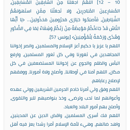
10 – 12] اللَّهُمَّ اجعَلْنَا مِنَ السَّابِقِينَ المُسَابِقِينَ،
المُسَارِعِينَ المُبَادِرِينَ، وَلا تَجعَلْنَا مِمَّنِ استَهوَتهُمُ
الشَّيَاطِينَ، فَأَصبَحُوا حَيَارَى مَحرُومِينَ مَخذُولِينَ… ﴿يَا أَيُّهَا
النَّاسُ قَدْ جَاءَتْكُمْ مَوْعِظَةٌ مِنْ رَبِّكُمْ وَشِفَاءٌ لِمَا فِي الصُّدُورِ
وَهُدًى وَرَحْمَةٌ لِلْمُؤْمِنِينَ﴾ [يونس: 57].
اللهم يا عزيز يا حكيم أعز الإسلام والمسلمين، وانصر إخواننا
المجاهدين في ثغورنا وفي كل ثغور المسلمين، وارفع
البأس والظلم والجوع عن إخواننا المستضعفين في كل
مكان، اللهم آمنا في أوطاننا، وأصلح ولاة أمورنا، ووفقهم
لإصلاح رعاياهم.
اللهم وفق ولي أمرنا خادم الحرمين الشريفين وولي عهده
وأعوانهم لما تحب وترضى، وخذ بنواصيهم للبر والتقوى،
وأصلح بهم أمور البلاد والعباد.
اللهم فك أسرى المسلمين، واقض الدين عن المدينين،
واهد ضالهم، وهيء لأمة الإسلام أمرا رشدا يعز فيه أهل