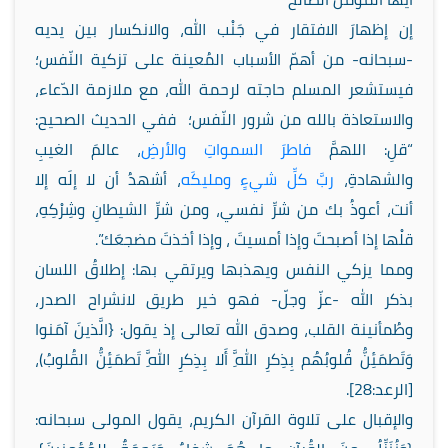
إن إظهارَ الافتقار في جَنْب الله، والانكسار بين يديه
-سبحانه- من أهمّ الأسباب المُعينة على تزكية النّفس؛
فيستشعر المسلم حاجته لرحمة الله، مع ملازمة الدّعاء،
والاستعاذة بالله من شرور النّفس؛ ففي الحديث الصحيح:
“قلِ: اللهمَّ
فاطرَ السمواتِ والأرضِ
، عالمَ الغيبِ
والشهادةِ،
ربَّ كلِّ شيءٍ ومليكَه
، أشهدُ أن لا إلَه إلا
أنت، أعوذُ بك من شرِّ نفسي، ومن شرِّ الشيطانِ وشِرْكِهِ،
قلْها إذا أصبحتَ وإذا أمسيتَ ، وإذا أخذتَ مضجعَك”.
ومما يزكي النفس ويهذبها ويرتقي بها: إطلاقُ اللسان
بذكر الله -عزّ وجلّ- فهو خير طريق لانشراح الصدر،
وطُمأنينة القلب، وصدق الله تعالى إذ يقول: {الَّذينَ آمَنوا
وَتَطمَئِنُّ قُلوبُهُم بِذِكرِ اللَّهِ أَلا بِذِكرِ اللَّهِ تَطمَئِنُّ القُلوبُ)،
[الرعد:28].
والإقبال على تلاوة القرآن الكريم، يقول المولى سبحانه: