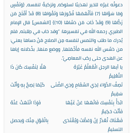
دعوتُه غيرًه للخير تهذيبًا لسلوكه، وتزكيةً لنفسه، {وَنَفْسٍ
وَمَا سَوَّاهَا (7) فَأَلْهَمَهَا فُجُورَهَا وَتَقْوَاهَا (8) قَدْ أَفْلَحَ مَن
زَكَّاهَا (9) وَقَدْ خَابَ مَن دَسَّاهَا (10)} [الشمس] قال الإمام
الطبري رحمه الله في تفسيرها: “وقد خاب في طِلبته، فلم
يُدرك ما طلب والتمس لنفسه مِن الصلاح مَنْ دساها يعني:
من دَسَّس الله نفسه فأَخْمَلها، ووضع منها، بخُذلانه إياها
عن الهدى حتى ركب المعاصِيَ”.
يا أيها الرجل الْمُعَلِّمُ غَيْرَهُ هَلَّا لِنَفْسِك كَانَ ذَا
التَّعْلِيمُ
تَصِفُ الدَّوَاءَ لِذِي السِّقَامِ وَذِي الضَّنَى كَيْمَا يَصِحَّ بِهِ وَأَنْتَ
سَقِيمُ
ابْدَأْ بِنَفْسِك فَانْهَهَا عَنْ غَيِّهَا فَإِذَا انْتَهَتْ عَنْهُ
فَأَنْتَ حَكِيمُ
فَهُنَاكَ تُعْذَرُ إنْ وَعَظْتَ وَيُقْتَدَى بِالْقَوْلِ مِنْك وَيحصل
التسليمُ