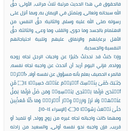
فالحقوق في هذا الحديث مرتبة ثلاثَ مراتب، الأولى: حقُّ
الله سبحانه وتعالى، ويتمثل في الإيمان به، وبما أنزل على
رسوله صلى الله عليه وسلم، والثانية: حقُّ النفس: من
الاهتمام بالجسد وما حوى، والقلب وما وعى، والثالثة: حقُّ
الأهل برعايتهم والإنفاق عليهم وتلبية احتياجاتهم
النفسية والجسدية.
وإذا كنتُ قد تحدثتُ كثيرًا عن واجبات الرجل تجاه زوجه
وولده، فإني اليوم أريد أن أتحدث عن واجبه تجاه نفسه،
فالمرء الحصيف يعلم بأنه مسؤول عن نفسه أولا، ﴿ٱقۡرَأۡ
كِتَـٰبَكَ كَفَىٰ بِنَفۡسِكَ ٱلۡیَوۡمَ عَلَیۡكَ حَسِیبࣰا ۝١٤ مَّنِ
ٱهۡتَدَىٰ فَإِنَّمَا یَهۡتَدِی لِنَفۡسِهِۦۖ وَمَن ضَلَّ فَإِنَّمَا یَضِلُّ
عَلَیۡهَاۚ وَلَا تَزِرُ وَازِرَةࣱ وِزۡرَ أُخۡرَىٰۗ وَمَا كُنَّا مُعَذِّبِینَ
حَتَّىٰ نَبۡعَثَ رَسُولࣰا ۝١٥﴾ [الإسراء ١٤-١٥].
ومهما كانت واجباته تجاه غيره من زوج وولد، أو تلميذ أو
قريب، فإن واجبه نحو نفسه أولى، والسعيد من زادته