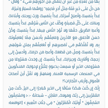
بِهَا مِن بَعدِهِ مِن غَيرِ أَن يَنقُصَ مِن أُجُورِهِم شَيءٌ ” وَقَالَ: ”
مَن دَلَّ عَلَى خَيرٍ فَلَهُ مِثلُ أَجرِ فَاعِلِهِ” رَوَاهُمَا مُسلِمٌ وَغَيرُهُ.
اِبدَأْ بِنَفسِكَ وَأَصلِحْ أُسرَتَكَ، اِبدَأْ بِنَفسِكَ وَرَبِّ زوجتك وأَبنَاءَكَ
وبناتك عَلَى كُلِّ فَضِيلَةٍ وَكُفَّ عَنِ النَّاسِ شَرَّهُم، اِبدَأْ بِنَفسِكَ
وَأَعطِ الطَّرِيقَ حَقَّهَا وَلا تُؤذِ النَّاسَ فِيهَا، اِبدَأْ بِنَفسِكَ وَكُنْ
حَسَنَ الأَخلاقِ مَعَ الآخَرِينَ وَعَامِلْهُم بِأَحسَنَ مِمَّا يُعَامِلُونَكَ
بِهِ، وَلا تُقَلِّدْهُم في تَقصِيرِهِم أَو تُعَامِلْهُم بِمِثلِ سُوئِهِم،
اِبدَأْ بِنَفسِكَ وَصِلْ مَن قَطَعَكَ وَأَعطِ مَن حَرَمَكَ، وَأَحسِنْ إِلى
رَحِمِكَ وَأَقَارِبِكَ وَجِيرَانِكَ، اِبدَأْ بِنَفسِكَ إِن وَجَدتَ مَشرُوعًا مِن
مَشرُوعَاتِ الخَيرِ أَو سَمِعتَ بِدَعوَةٍ لِلتَّبَرُّعِ لإِخوَانِكَ المَنكُوبِينَ
في المنصات الرسمية الآمنة، وَسَاهِمْ وَلا تَقُلْ أَينَ أَصحَابُ
الأَموَالِ وَأَربَابِ التِّجَارَاتِ؟!
إِنَّكَ إِن كُنتَ هَكَذَا سَبَّاقًا إِلى الخَيرِ مُبَادِرًا إِلى البِرِّ، كُنتَ مِنَ
المُقَرَّبِينَ إِلى رَبِّكَ وَمَولاكَ، القَائِلِ – سُبحَانَهُ -: ﴿ وَالسَّابِقُونَ
السَّابِقُونَ * أُولَئِكَ الْمُقَرَّبُونَ * فِي جَنَّاتِ النَّعِيمِ ﴾ [الواقعة: