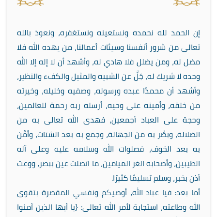
إن الحمد لله نحمده ونستعينه ونستغفره، ونعوذ بالله
تعالى من شرور أنفسنا وسيئات أعمالنا، من يهده الله فلا
مضل له، ومن يضلل فلا هادي له، وأشهد أن لا إله إلا الله
وحده لا شريك له، جَلَّ عن الشبيه والمثيل والكفء والنظير،
وأشهد أن محمدًا عبده ورسوله، وصفيه وخليله، وخيرته
من خلقه، وأمينه على وحيه، أرسله ربه رحمة للعالمين،
وحجة على العباد أجمعين، فهدى الله تعالى به من
الضلالة، وبصَّر به من الجهالة، وجمع به بعد الشتات، وأمَّن
به بعد الخوف، فصلوات الله وسلامه عليه وعلى آله
الطيبين، وأصحابه الغر الميامين، ما اتصلت عين ببصر، ووعت
أذن بخبر، وسلم تسليمًا كثيرًا.
أما بعد: فيا عباد الله، أوصيكم ونفسي المقصرة بتقوى
الله وطاعته، استجابة لأمر الله تعالى: {يا أيها الذين آمنوا