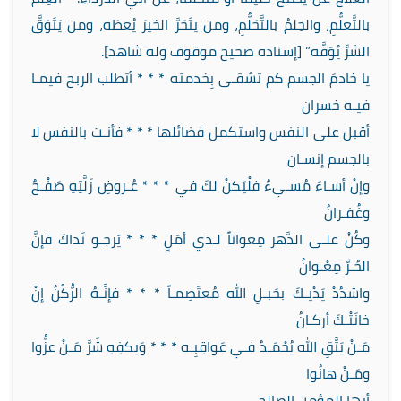
بالتَّعلُّمِ، والحِلمُ بالتَّحَلُّمِ، ومن يتَحَرَّ الخيرَ يُعطَه، ومن يَتَوَقَّ
الشرَّ يُوَقَّه” [إسناده صحيح موقوف وله شاهد].
يا خادمَ الجسم كم تشقـى بِخدمته * * * أتطلب الربح فيمـا
فيـه خسران
أقبل على النفس واستكمل فضائلها * * * فأنـت بالنفس لا
بالجسم إنسـان
وإنْ أسـاءَ مُسـيءٌ فلْيَكنْ لكَ في * * * عُـروضِ زَلَّتِهِ صَفْـحٌ
وغُفـرانُ
وكُنْ علـى الدَّهر مِعواناً لـذي أمَلٍ * * * يَرجـو نَداكَ فإنَّ
الحُـرَّ مِعْـوانُ
واشدُدْ يَدْيـكَ بحَبـلِ الله مُعتَصِمـاً * * * فإنَّـهُ الرُّكْنُ إنْ
خانَتْـكَ أركـانُ
مَـنْ يَتَّقِ الله يُحْمَـدُ فـي عَواقِبِـه * * * وَيكفِهِ شَرَّ مَـنْ عزُّوا
ومَـنْ هانُوا
أيها المؤمن الصالح