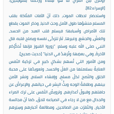
{وَنُنَزِّلُ مِنَ القُرآنِ ما هُوَ شِفاءٌ وَرَحمَةٌ لِلمُؤمِنينَ}.
[الإسراء:82].
واستحضار لحظات الموت، ذلك أنّ الآفات الفتّاكة بقلب
المسلم منشؤها طول الأمل وحبّ الدنيا، وذكر الموت يقطع
تلك الأمراض وأسبابها؛ فيسلم قلب العبد من الحسد،
والغشّ، والجشع، وغيرها، ثمّ تتزكّى نفسه ويصلح قلبه. قال
النبي صلى الله عليه وسلم: “زوروا القبورَ فإنها تُذكِّرُكم
الآخرةَ، وفي بعضِها: وتُزهدُ في الدنيا” [حديث صحيح].
ومن الأمور التي تُسهم بشكلٍ كبيرٍ في تزكية النّفس
العنايةُ بسلامتها من الغلّ والحسد، وتعويدُها على محبة
الخلق والنّصح لكلّ مسلمٍ، وإفشاء السلام، ونشر الأمن
بينهم، وطلاقةُ الوجه وبثُّ البِشر في حياتهم، والإعراضُ عن
جاهلهم وقبولُ أعذارهم، وترويضُ النّفس على ترك المراء
والجدال مع من لا رجاء في انصياعه للحقّ، كما أنّ مجالسة
الأخيار، والتّقرّبَ من الصالحين، ومطالعةَ أخبارهم وسِيَرهم