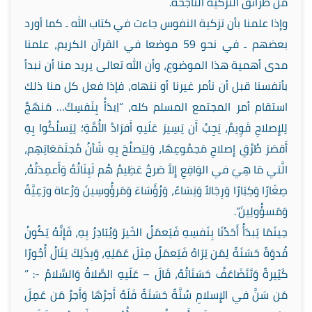
من طرائق التّزكية الناجحة.
وإذا علمنا بأن تزكية النفوس جاءت في كتاب الله ـ كما أورد
بعضهم ـ في نحو 59 موضعا في القرآن الكريم، علمنا
مدى أهمية هذا الموضوع، وأن الله تعالى يريد منا أن نبدأ
بأنفسنا قبل أن نأمر غيرنا أو ننهاه، فإذا فعل كل منا ذلك
استقام أمر المجتمع المسلم كله، “اِبدَأْ بِنَفسِكَ… مَنهَجٌ
لِلإِصلاحِ قَوِيمٌ، يَجِبُ أَن يَسِيرَ عَلَيهِ أَفرَادُ الأُمَّةِ؛ لِيَسلُكُوا بِهِ
أَقصَرَ طُرُقِ إِصلاحِ مَجمُوعِهَا، وَلِيَصلُحَ بِهِ شَأنُ مُجتَمَعَاتِهِم،
الَّتي مَا هِيَ في الوَاقِعِ إِلاَّ صَرحٌ عَظِيمٌ هُم لَبِنَاتُهُ وَأَعمِدَتُهُ،
صِغَارًا وَكِبَارًا وَرِجَالاً وَنِسَاءً، وَرُؤَسَاءَ وَمَرؤُوسِينَ وَرُعاة ورَعِيَّةً
وَمَسؤُولِينَ”.
حِينَمَا يَبدَأُ أَحَدُنَا بِنَفسِهِ فَيَعمَلُ الخَيرَ وَيُبَادِرُ بِهِ، فَإِنَّهُ يَكُونُ
قُدوَةً حَسَنَةً لِمَن يَرَاهُ فَيَعمَلُ مِثلَ عَمَلِهِ، وَبِذَلِكَ يَنَالُ أُجُورًا
كَثِيرةً وَتَتَضَاعَفُ حَسَنَاتُهُ، قَالَ – عَلَيهِ الصَّلاةُ وَالسَّلامُ -: ”
مَن سَنَّ في الإِسلامِ سُنَّةً حَسَنَةً فَلَهُ أَجرُهَا وَأَجرُ مَن عَمِلَ