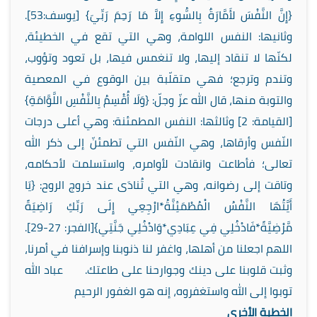
{إِنَّ النَّفْسَ لأَمَّارَةٌ بِالسُّوءِ إِلاَّ مَا رَحِمَ رَبِّيَ} [يوسف:53].
وثانيها: النفس اللوامة، وهي التي تقع في الخطيئة،
لكنّها لا تنقاد إليها، ولا تنغمس فيها، بل تعود وتؤوب،
وتندم وترجع؛ فهي متقلّبة بين الوقوع في المعصية
والتوبة منها، قال الله عزّ وجلّ: {وَلَا أُقْسِمُ بِالنَّفْسِ اللَّوَّامَةِ}
[القيامة: 2] وثالثها: النفس المطمئنة: وهي أعلى درجات
النّفس وأرقاها، وهي النّفس التي تطمئنّ إلى ذكر الله
تعالى؛ فأطاعت وانقادت لأوامره، واستسلمت لأحكامه،
وتاقت إلى رضوانه، وهي التي تُنادَى عند خروج الروح: {يَا
أَيَّتُهَا النَّفْسُ الْمُطْمَئِنَّةُ*ارْجِعِي إِلَى رَبِّكِ رَاضِيَةً
مَّرْضِيَّةً*فَادْخُلِي فِي عِبَادِي*وَادْخُلِي جَنَّتِي}[الفجر: 27-29].
اللهم اجعلنا من أهلها، واغفر لنا ذنوبنا وإسرافنا في أمرنا،
وثبت قلوبنا على دينك وجوارحنا على طاعتك. عباد الله
توبوا إلى الله واستغفروه، إنه هو الغفور الرحيم
الخطبة الأخرى