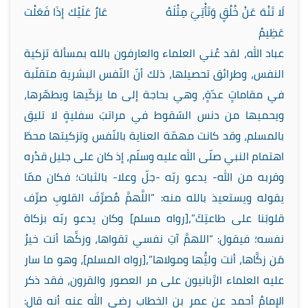
لَا تَنْهَ عَنْ خُلُقٍ وَتَأْتِيَ مِثْلَهُ عَارٌ عَلَيْك إذَا فَعَلْت
عَظِيمُ
عباد الله، لقد عُني العلماء والعارفون بالله بمسألة تزكية
النفس، وطرائق تحصيلها، ذلك أنّ النّفس البشرية متقلّبة
في مقاماتٍ عدّةٍ، وهي بحاجة إلى ما يزكّيها ويطهّرها،
ويحميها من دنس السّقوط في مراتبَ سفليةٍ لا تليق
بالمسلم، وقد كانت مهمّة العناية بالنّفس وتزكيتها محطّ
اهتمام النبي صلّى الله عليه وسلّم، إذ كان على جليل قدْره
وقربه من الله- يدعو ربّه -جلّ وعلا- بالثبات؛ فكان ممّا
يقوله ويستعيذ بالله منه: “اللَّهمَّ مُصرِّفَ القلوبِ صرِّف
قلوبَنا على طاعتِكَ”،[رواه مسلم] وكان يدعو ربّه بزكاة
نفسه؛ فيقول: “اللهمَّ آتِ نفسي تقواها، وزكِّها أنت خيرُ
مَن زكَّاها، أنت وليُّها ومولاها”،[رواه المسلم]، وهو ما سار
عليه العلماء الرَّبانيون على مر العصور والقرون، فقد ذكر
الإمامُ أحمد عن عمر بن الخطاب رضي الله عنه أنه قال: