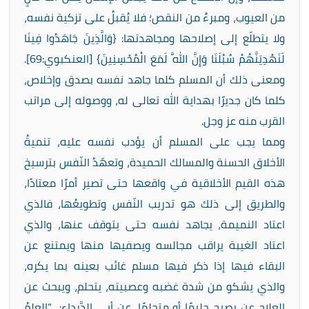
من العيوب، ومبرءٌ من النقص؛ فلا يُقبلُ على تزكية نفسه،
ولا يتطلّع إلى إصلاحها ومجاهدتها: {وَالَّذِينَ جَاهَدُوا فِينَا
لَنَهْدِيَنَّهُمْ سُبُلَنَا وَإِنَّ اللَّهَ لَمَعَ الْمُحْسِنِينَ} [العنكبوي:69].
ومعنى ذلك أن المسلم كلما جاهد نفسه بصدق وإخلاص،
كلما كان جديرًا بهداية الله تعالى له، ووصوله إلى مراتب
القرب منه عز وجل.
ومما يجب على المسلم أن يؤدب نفسه عليه، تنميةُ
الأخلاق الحسنة والمسالك الحميدة، وتعهّدُ النّفس بترسيخ
هذه القيم الأخلاقية في واقعها حتى تصير أمرًا معتادًا،
والطريق إلى ذلك هو تدريب النّفس وتطويعُها، فالذي
اعتاد النميمة، يجاهد نفسه حتى يتوقف عنها، والذي
اعتاد الغيبة يراقب مجالسه ويصفيها منها ويمتنع عن
البقاء فيها إذا ذكر فيها مسلم غائب بعينه بما يكره،
والذي يشكو من شدة غضبه وعصبيته، يتحلم، ويبحث عن
العلاج عن يصبح حليمًا أو متحلمًا، عن أبي الدَّرداءِ: “العِلمُ