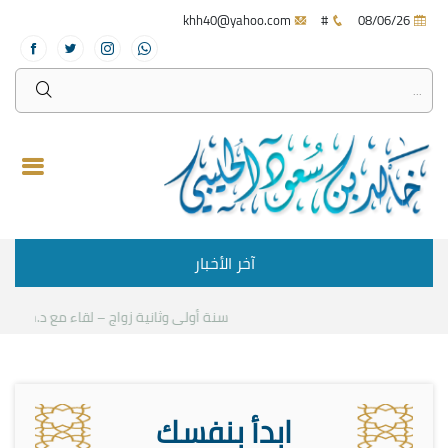
khh40@yahoo.com
#
08/06/26
آخر الأخبار
سنة أولى وثانية زواج – لقاء مع د.خالد الحليب
ابدأ بنفسك