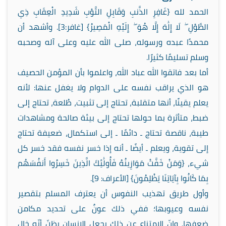
الحمد لله {غَافِرِ الذَّنبِ وَقَابِلِ التَّوْبِ شَدِيدِ الْعِقَابِ ذِي
الطَّوْلِ ۖ لَا إِلَٰهَ إِلَّا هُوَ ۖ إِلَيْهِ الْمَصِيرُ} [غافر:3]. وأشهد أن
محمدًا عبده ورسوله، صلى الله عليه وعلى آله وصحبه
وسلم تسليمًا كثيرًا.
أما بعد فاتقوا الله عباد الله، واعلموا بأن المؤمن الحصيف
هو الذي يراقب نفسه على الدوام ولا يغفل عنها: لأنه
يعلم يقينًا، أنها متقلبة، تحتاج إلى تثبيت، طُلعة، تحتاج إلى
ضبط، متأثرة بما حولها تحتاج إلى بيئة صالحة ومشاهدات
طيبة، ناقصة تحتاج ـ دائمًا ـ إلى استكمال، ضعيفة تحتاج
إلى تقوية، ويعلم ـ أيضًا ـ أنه إذا خسر نفسه فقد خسر كل
شيء، {وَمَنْ خَفَّتْ مَوَازِينُهُ فَأُولَٰئِكَ الَّذِينَ خَسِرُوا أَنفُسَهُم
بِمَا كَانُوا بِآيَاتِنَا يَظْلِمُونَ} [الأعراف: 9].
وأول طريق تهذيب النفوس أن يعترف المسلم بتقصير
نفسه وعيوبها؛ ففي ذلك عونٌ على تحديد مكامن
ضعفها، وإنّ الامتناع عن ذلك يجعل الإنسان يظنّ أنّه خالٍ