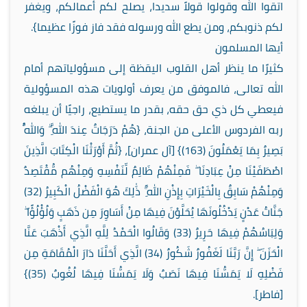
اتقوا الله وقولوا قولاً سديدا، يصلح لكم أعمالكم، ويغفر
لكم ذنوبكم، ومن يطع الله ورسوله فقد فاز فوزًا عظيما}.
أيها المسلمون
كثيرًا ما ينظر أهل القلوب اليقظة إلى مسؤولياتهم أمام
الله تعالى، فالموفق من يعرف أولويات هذه المسؤولية
فيعطي كل ذي حق حقه، بقدر ما يستطيع، راجيًا أن يبلغه
ربه الفردوس الأعلى من الجنة، {هُمْ دَرَجَاتٌ عِندَ اللَّهِ ۗ وَاللَّهُ
بَصِيرٌ بِمَا يَعْمَلُونَ (163)} [آل عمران]، {ثُمَّ أَوْرَثْنَا الْكِتَابَ الَّذِينَ
اصْطَفَيْنَا مِنْ عِبَادِنَا ۖ فَمِنْهُمْ ظَالِمٌ لِّنَفْسِهِ وَمِنْهُم مُّقْتَصِدٌ
وَمِنْهُمْ سَابِقٌ بِالْخَيْرَاتِ بِإِذْنِ اللَّهِ ۚ ذَٰلِكَ هُوَ الْفَضْلُ الْكَبِيرُ (32)
جَنَّاتُ عَدْنٍ يَدْخُلُونَهَا يُحَلَّوْنَ فِيهَا مِنْ أَسَاوِرَ مِن ذَهَبٍ وَلُؤْلُؤًا ۖ
وَلِبَاسُهُمْ فِيهَا حَرِيرٌ (33) وَقَالُوا الْحَمْدُ لِلَّهِ الَّذِي أَذْهَبَ عَنَّا
الْحَزَنَ ۖ إِنَّ رَبَّنَا لَغَفُورٌ شَكُورٌ (34) الَّذِي أَحَلَّنَا دَارَ الْمُقَامَةِ مِن
فَضْلِهِ لَا يَمَسُّنَا فِيهَا نَصَبٌ وَلَا يَمَسُّنَا فِيهَا لُغُوبٌ (35)}
[فاطر].