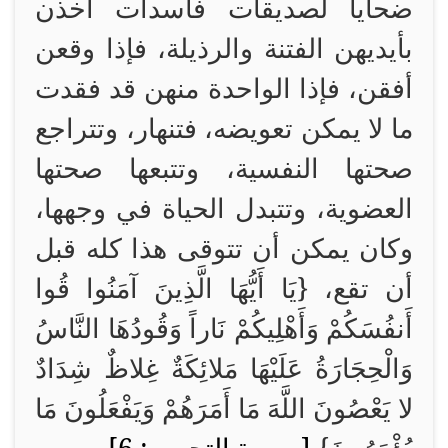
ضحايا لصديقات فاسدات أخذن
بأيديهن الفتنة والرذيلة، فإذا وقعن
أفقن، فإذا الواحدة منهن قد فقدت
ما لا يمكن تعويضه، فتنهار، وتتراجع
صحتها النفسية، وتتبعها صحتها
العضوية، وتتبدل الحياة في وجهها،
وكان يمكن أن تتوقى هذا كله قبل
أن تقع، {
يَا أَيُّهَا الَّذِينَ آمَنُوا قُوا
أَنفُسَكُمْ وَأَهْلِيكُمْ نَاراً وَقُودُهَا النَّاسُ
وَالْحِجَارَةُ عَلَيْهَا مَلائِكَةٌ غِلاظٌ شِدَادٌ
لا يَعْصُونَ اللَّهَ مَا أَمَرَهُمْ وَيَفْعَلُونَ مَا