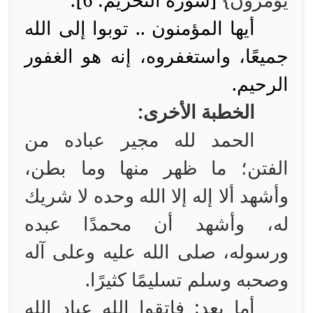
يُؤْمَرُونَ
}
[سورة التحريم: 6].
أيها المؤمنون .. توبوا إلى الله
جميعًا، واستغفروه، إنه هو الغفور
الرحيم.
الخطبة الأخرى:
الحمد لله مجير عباده من
الفتن؛ ما ظهر منها وما بطن،
وأشهد ألا إله إلا الله وحده لا شريك
له، وأشهد أن محمدًا عبده
ورسوله، صلى الله عليه وعلى آله
وصحبه وسلم تسليمًا كثيرًا.
أما بعد: فاتقوا الله عباد الله