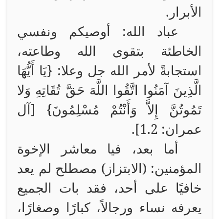
الأبرار.
عباد الله: أوصيكم ونفسي
الخاطئة بتقوى الله وطاعته،
استجابةً لأمر الله جل وعلا: {يَا أَيُّهَا
الَّذِينَ آمَنُوا اتَّقُوا اللَّهَ حَقَّ تُقَاتِهِ وَلا
تَمُوتُنَّ إِلاَّ وَأَنْتُمْ مُسْلِمُونَ} [آل
عمران: 1.2].
أما بعد، فيا معاشر الإخوة
المؤمنين: (الابتزاز) مصطلح لم يعد
خافيًا على أحد، فقد بات الجميع
يعرفه نساء ورجالاً، كبارًا وصغارًا،