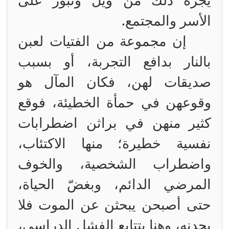
يجره ذلك من ويل وثبور على
الأسر والمجتمع.
إن مجموعة من الفتيات لعبن
بالنار بدافع التجربة، أو بسبب
صديقات لهن، فكان المآل هو
وقوعهن في حمأة الخطيئة، فوقع
كثير منهن في براثن اضطرابات
نفسية خطيرة؛ منها الاكتئاب،
واضطراب الشخصية، والخوف
المرضي الدائم، وبغضّ الحياة،
حتى أصبحن يبحثن عن الموت فلا
يجدنه، وهنا يتتابع الفشل الدراسي،