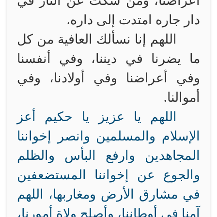
أعراضنا، ومن سكت عن النار في
دار جاره امتدت إلى داره.
اللهم إنا نسألك العافية من كل
ما يضرنا في ديننا، وفي أنفسنا
وفي أعراضنا وفي أولادنا، وفي
أموالنا.
اللهم يا عزيز يا حكيم أعز
الإسلام والمسلمين وانصر إخواننا
المجاهدين وارفع البأس والظلم
والجوع عن إخواننا المستضعفين
في مشارق الأرض ومغاربها، اللهم
آمنا في أوطاننا، وأصلح ولاة أمورنا،