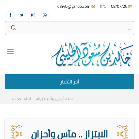
khh40@yahoo.com
#
08/07/26
آخر الأخبار
سنة أولى وثانية زواج – لقاء مع د.خالد الحليبي
الابتزاز .. مآسٍ وأحزان