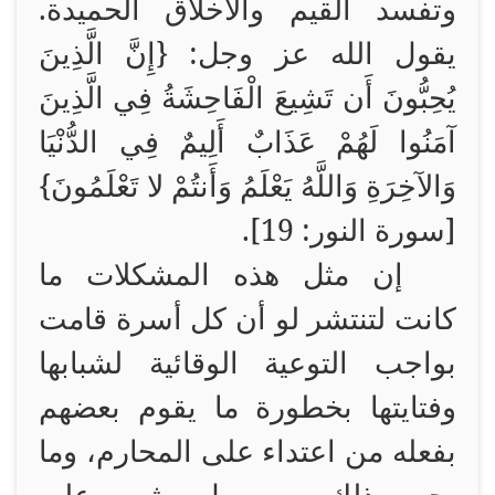
وتفسد القيم والأخلاق الحميدة.
يقول الله عز وجل: {إِنَّ الَّذِينَ
يُحِبُّونَ أَن تَشِيعَ الْفَاحِشَةُ فِي الَّذِينَ
آمَنُوا لَهُمْ عَذَابٌ أَلِيمٌ فِي الدُّنْيَا
وَالآخِرَةِ وَاللَّهُ يَعْلَمُ وَأَنتُمْ لا تَعْلَمُونَ}
[سورة النور: 19].
إن مثل هذه المشكلات ما
كانت لتنتشر لو أن كل أسرة قامت
بواجب التوعية الوقائية لشبابها
وفتايتها بخطورة ما يقوم بعضهم
بفعله من اعتداء على المحارم، وما