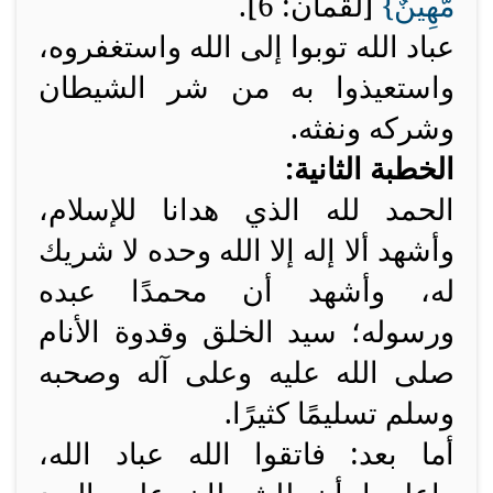
مُّهِينٌ
}
[لقمان: 6].
عباد الله توبوا إلى الله واستغفروه،
واستعيذوا به من شر الشيطان
وشركه ونفثه.
الخطبة الثانية:
الحمد لله الذي هدانا للإسلام،
وأشهد ألا إله إلا الله وحده لا شريك
له، وأشهد أن محمدًا عبده
ورسوله؛ سيد الخلق وقدوة الأنام
صلى الله عليه وعلى آله وصحبه
وسلم تسليمًا كثيرًا.
أما بعد: فاتقوا الله عباد الله،