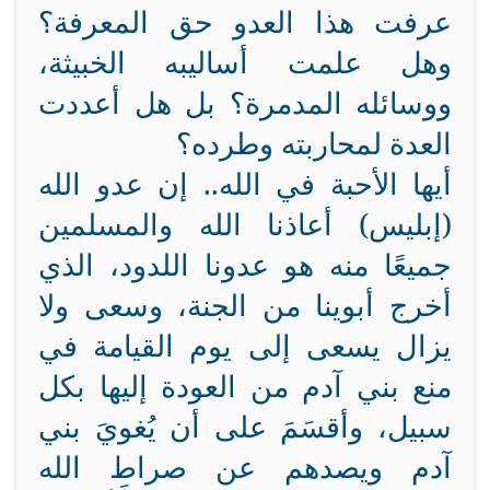
عرفت هذا العدو حق المعرفة؟
وهل علمت أساليبه الخبيثة،
ووسائله المدمرة؟ بل هل أعددت
العدة لمحاربته وطرده؟
أيها الأحبة في الله.. إن عدو الله
(إبليس) أعاذنا الله والمسلمين
جميعًا منه هو عدونا اللدود، الذي
أخرج أبوينا من الجنة، وسعى ولا
يزال يسعى إلى يوم القيامة في
منع بني آدم من العودة إليها بكل
سبيل، وأقسَمَ على أن يُغويَ بني
آدم ويصدهم عن صراط الله