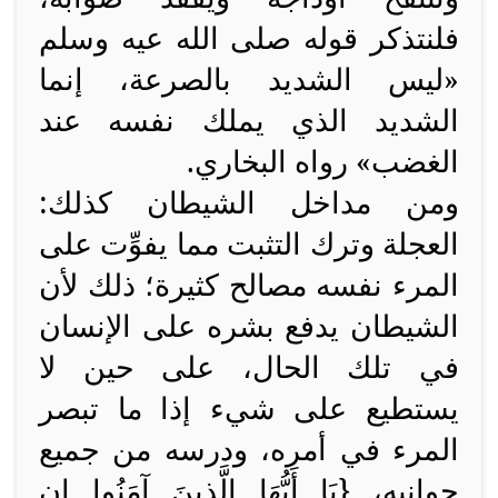
فلنتذكر قوله صلى الله عيه وسلم
«ليس الشديد بالصرعة، إنما
الشديد الذي يملك نفسه عند
الغضب» رواه البخاري.
ومن مداخل الشيطان كذلك:
العجلة وترك التثبت مما يفوِّت على
المرء نفسه مصالح كثيرة؛ ذلك لأن
الشيطان يدفع بشره على الإنسان
في تلك الحال، على حين لا
يستطيع على شيء إذا ما تبصر
المرء في أمره، ودرسه من جميع
جوانبه
، {
يَا أَيُّهَا الَّذِينَ آمَنُوا إِن