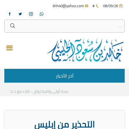
khh40@yahoo.com
#
08/09/26
آخر الأخبار
سنة أولى وثانية زواج – لقاء مع د.خالد الحليبي
التحذير من إبليس