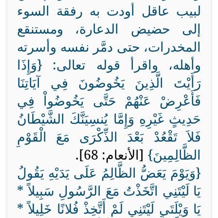
لبيب عاقل أودت به رفقة السوء
إلى حضيض الدعارة، ومستنقع
المخدرات، حتى دمَّر نفسه وأسرته
وأهله، واقرأ قوله تعالى: {
وَإِذَا
رَأَيْتَ الَّذِينَ يَخُوضُونَ فِي آيَاتِنَا
فَأَعْرِضْ عَنْهُمْ حَتَّى يَخُوضُواْ فِي
حَدِيثٍ غَيْرِهِ وَإِمَّا يُنسِيَنَّكَ الشَّيْطَانُ
فَلاَ تَقْعُدْ بَعْدَ الذِّكْرَى مَعَ الْقَوْمِ
الظَّالِمِينَ
}
[الأنعام: 68].
{
وَيَوْمَ يَعَضُّ الظَّالِمُ عَلَى يَدَيْهِ يَقُولُ
يَا لَيْتَنِي اتَّخَذْتُ مَعَ الرَّسُولِ سَبِيلاً *
يَا وَيْلَتَى لَيْتَنِي لَمْ أَتَّخِذْ فُلانًا خَلِيلاً *