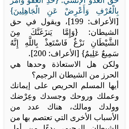
حق العدو الإنسي: {
خُذِ الْعَفْوَ وَأْمُرْ
بِالْعُرْفِ وَأَعْرِضْ عَنِ الْجَاهِلِينَ
}
[الأعراف: 199]، ويقول في حق
الشيطان: {
وَإِمَّا يَنزَغَنَّكَ مِنَ
الشَّيْطَانِ نَزْغٌ فَاسْتَعِذْ بِاللَّهِ إِنَّهُ
سَمِيعٌ عَلِيمٌ
}
[الأعراف: 200].
ولكن هل الاستعاذة وحدها هي
الحرز من الشيطان الرجيم؟
أيها المسلم الحريص على إيمانك
وعملك وروحك وجسدك وعِرْضك
وولدك ومالك، هناك عدد من
الأسباب الأخرى التي تعتصم بها من
الشيطان الرجيم، بدءًا من أول