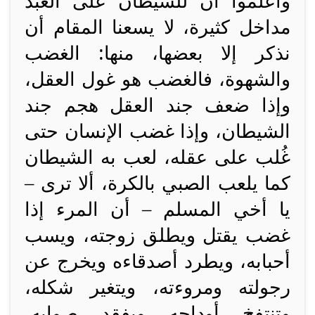
واعلموا أن للشيطان على العبد
مداخل كثيرة، لا يسعنا المقام أن
نذكر إلا بعضها، منها: الغضب
والشهوة، فالغضب هو غول العقل،
وإذا ضعف جند العقل هجم جند
الشيطان، وإذا غضب الإنسان حتى
غُلب على عقله، لعب به الشيطان
كما يلعب الصبي بالكرة، ألا ترى –
يا أخي المسلم – أن المرء إذا
غضب يقتل ويطلق زوجته، ويسب
أحبابه، ويطرد أصدقاءه ويخرج عن
رجولته ومروءته، ويتغير شكله،
وتنتفخ أوداجه ويفقد صوابه،