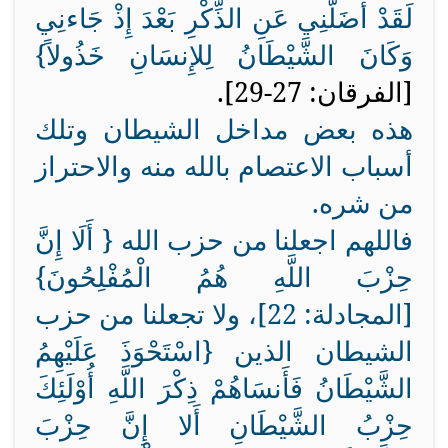
لَقَدْ أَضَلَّنِي عَنِ الذِّكْرِ بَعْدَ إِذْ جَاءنِي
وَكَانَ الشَّيْطَانُ لِلإِنسَانِ خَذُولاً}
[الفرقان: 27-29
].
هذه بعض مداخل الشيطان وتلك
أسباب الاعتصام بالله منه والاحتراز
من شره.
فاللهم اجعلنا من حزب الله {
أَلَا إِنَّ
حِزْبَ اللَّهِ هُمُ الْمُفْلِحُونَ}
[المجادلة: 22]، ولا تجعلنا من حزب
الشيطان الذين {
اسْتَحْوَذَ عَلَيْهِمُ
الشَّيْطَانُ فَأَنسَاهُمْ ذِكْرَ اللَّهِ أُوْلَئِكَ
حِزْبُ الشَّيْطَانِ أَلا إِنَّ حِزْبَ