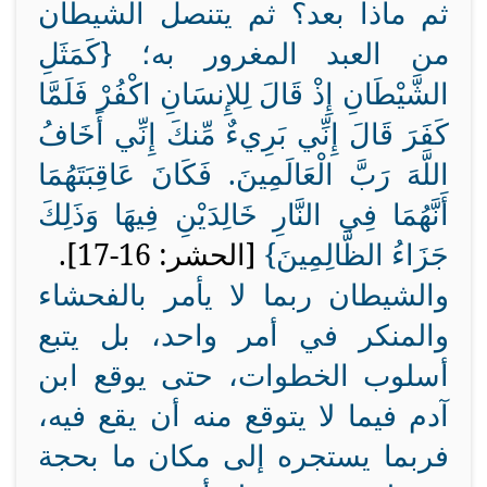
ثم ماذا بعد؟ ثم يتنصل الشيطان
من العبد المغرور به؛ {
كَمَثَلِ
الشَّيْطَانِ إِذْ قَالَ لِلإِنسَانِ اكْفُرْ فَلَمَّا
كَفَرَ قَالَ إِنِّي بَرِيءٌ مِّنكَ إِنِّي أَخَافُ
اللَّهَ رَبَّ الْعَالَمِينَ
.
فَكَانَ عَاقِبَتَهُمَا
أَنَّهُمَا فِي النَّارِ خَالِدَيْنِ فِيهَا وَذَلِكَ
جَزَاءُ الظَّالِمِينَ
}
[الحشر: 16-17].
والشيطان ربما لا يأمر بالفحشاء
والمنكر في أمر واحد، بل يتبع
أسلوب الخطوات، حتى يوقع ابن
آدم فيما لا يتوقع منه أن يقع فيه،
فربما يستجره إلى مكان ما بحجة