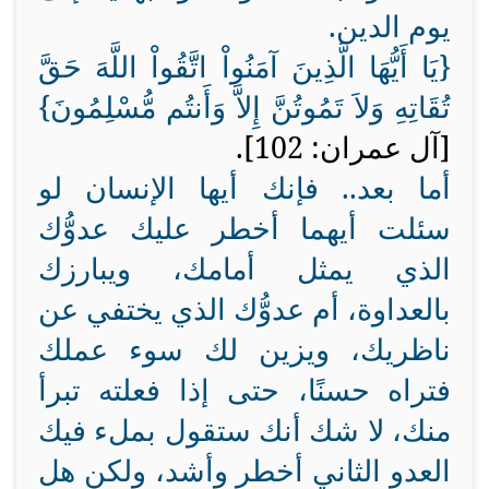
يوم الدين.
{
يَا أَيُّهَا الَّذِينَ آمَنُواْ اتَّقُواْ اللَّهَ حَقَّ
تُقَاتِهِ وَلاَ تَمُوتُنَّ إِلاَّ وَأَنتُم مُّسْلِمُونَ
}
[آل عمران: 102].
أما بعد.. فإنك أيها الإنسان لو
سئلت أيهما أخطر عليك عدوُّك
الذي يمثل أمامك، ويبارزك
بالعداوة، أم عدوُّك الذي يختفي عن
ناظريك، ويزين لك سوء عملك
فتراه حسنًا، حتى إذا فعلته تبرأ
منك، لا شك أنك ستقول بملء فيك
العدو الثاني أخطر وأشد، ولكن هل