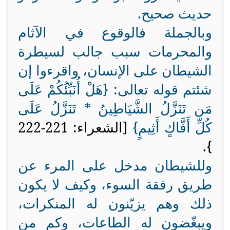
حديث صحيح.
وبالجملة فالوقوع في الآثام
والمحرمات سبب جالب لسيطرة
الشيطان على الإنسان، واقرءوا إن
شئتم قوله تعالى: {
هَلْ أُنَبِّئُكُمْ عَلَى
مَن تَنَزَّلُ الشَّيَاطِينُ * تَنَزَّلُ عَلَى
كُلِّ أَفَّاكٍ أَثِيمٍ}
[الشعراء: 221-222
.
}
وللشيطان مدخل على المرء عن
طريق رفقة السوء، وكيف لا يكون
ذلك وهم يزيّنون له المنكرات،
ويبغّضون له الطاعات، وكم من