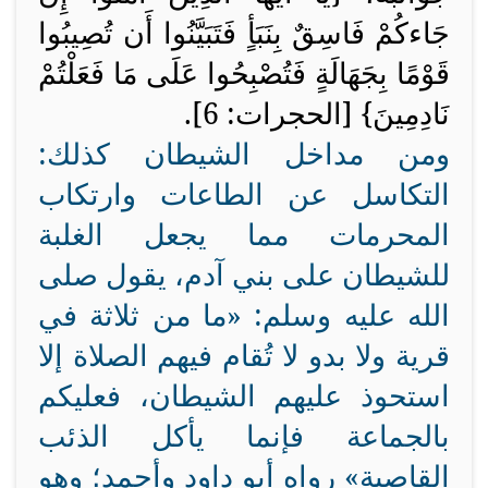
جَاءكُمْ فَاسِقٌ بِنَبَأٍ فَتَبَيَّنُوا أَن تُصِيبُوا
قَوْمًا بِجَهَالَةٍ فَتُصْبِحُوا عَلَى مَا فَعَلْتُمْ
نَادِمِينَ
}
[الحجرات: 6].
ومن مداخل الشيطان كذلك:
التكاسل عن الطاعات وارتكاب
المحرمات مما يجعل الغلبة
للشيطان على بني آدم، يقول صلى
الله عليه وسلم: «ما من ثلاثة في
قرية ولا بدو لا تُقام فيهم الصلاة إلا
استحوذ عليهم الشيطان، فعليكم
بالجماعة فإنما يأكل الذئب
القاصية» رواه أبو داود وأحمد؛ وهو