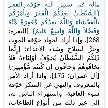
ماله في سبيل الله خوّفه الفقر
{
الشَّيْطَانُ يَعِدُكُمُ الْفَقْرَ وَيَأْمُرُكُم
بِالْفَحْشَاءِ وَاللَّهُ يَعِدُكُم مَّغْفِرَةً مِّنْهُ
وَفَضْلاً وَاللَّهُ وَاسِعٌ عَلِيمٌ
}
[البقرة:
268]. وإذا أراد الجهاد خوّفه الموت
وحرَّ السلاح وشدة الأعداء؛ {
إِنَّمَا
ذَلِكُمُ الشَّيْطَانُ يُخَوِّفُ أَوْلِيَاءهُ فَلاَ
تَخَافُوهُمْ وَخَافُونِ إِن كُنتُم مُّؤْمِنِينَ
}
[آل عمران: 175]. وإذا أراد الأمر
بالمعروف والنهي عن المنكر خوّفه
سوء العاقبة، واستهزاء الناس به،
إلى غير ذلك من أنواع الطاعات،