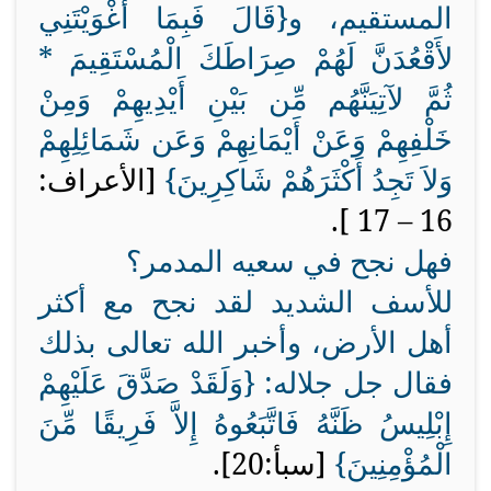
المستقيم، و{
قَالَ فَبِمَا أَغْوَيْتَنِي
لأَقْعُدَنَّ لَهُمْ صِرَاطَكَ الْمُسْتَقِيمَ *
ثُمَّ لآتِيَنَّهُم مِّن بَيْنِ أَيْدِيهِمْ وَمِنْ
خَلْفِهِمْ وَعَنْ أَيْمَانِهِمْ وَعَن شَمَائِلِهِمْ
وَلاَ تَجِدُ أَكْثَرَهُمْ شَاكِرِينَ
}
[الأعراف:
16 – 17 ].
فهل نجح في سعيه المدمر؟
للأسف الشديد لقد نجح مع أكثر
أهل الأرض، وأخبر الله تعالى بذلك
فقال جل جلاله: {
وَلَقَدْ صَدَّقَ عَلَيْهِمْ
إِبْلِيسُ ظَنَّهُ فَاتَّبَعُوهُ إِلاَّ فَرِيقًا مِّنَ
الْمُؤْمِنِينَ
}
[سبأ:20].