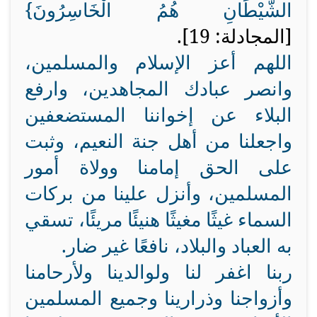
الشَّيْطَانِ هُمُ الْخَاسِرُونَ
}
[المجادلة: 19].
اللهم أعز الإسلام والمسلمين،
وانصر عبادك المجاهدين، وارفع
البلاء عن إخواننا المستضعفين
واجعلنا من أهل جنة النعيم، وثبت
على الحق إمامنا وولاة أمور
المسلمين، وأنزل علينا من بركات
السماء غيثًا مغيثًا هنيئًا مريئًا، تسقي
به العباد والبلاد، نافعًا غير ضار.
ربنا اغفر لنا ولوالدينا ولأرحامنا
وأزواجنا وذرارينا وجميع المسلمين