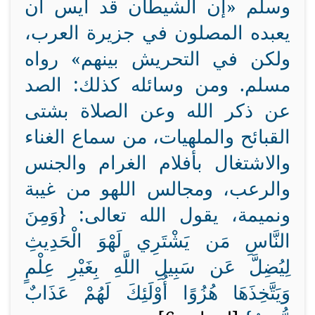
وسلم «إن الشيطان قد أيس أن
يعبده المصلون في جزيرة العرب،
ولكن في التحريش بينهم» رواه
مسلم. ومن وسائله كذلك: الصد
عن ذكر الله وعن الصلاة بشتى
القبائح والملهيات، من سماع الغناء
والاشتغال بأفلام الغرام والجنس
والرعب، ومجالس اللهو من غيبة
ونميمة، يقول الله تعالى: {
وَمِنَ
النَّاسِ مَن يَشْتَرِي لَهْوَ الْحَدِيثِ
لِيُضِلَّ عَن سَبِيلِ اللَّهِ بِغَيْرِ عِلْمٍ
وَيَتَّخِذَهَا هُزُوًا أُوْلَئِكَ لَهُمْ عَذَابٌ