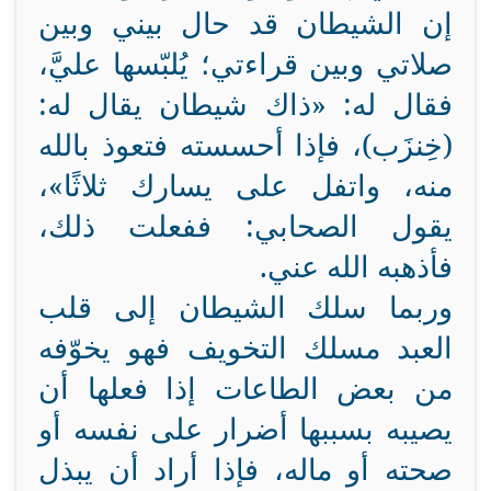
إن الشيطان قد حال بيني وبين
صلاتي وبين قراءتي؛ يُلبّسها عليَّ،
فقال له: «ذاك شيطان يقال له:
(خِنزَب)، فإذا أحسسته فتعوذ بالله
منه، واتفل على يسارك ثلاثًا»،
يقول الصحابي: ففعلت ذلك،
فأذهبه الله عني.
وربما سلك الشيطان إلى قلب
العبد مسلك التخويف فهو يخوّفه
من بعض الطاعات إذا فعلها أن
يصيبه بسببها أضرار على نفسه أو
صحته أو ماله، فإذا أراد أن يبذل