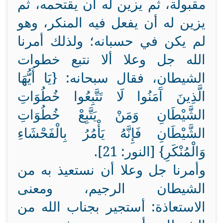
مقبولة، ثم يزين له أن يقتحمه، ثم
يزين له أن يفعل فيه المنكر، وهو
لم يكن في حسبانه؛ ولذلك أمرنا
الله جل وعلا ألا نتبع خطوات
الشيطان، فقال سبحانه: {يَا أَيُّهَا
الَّذِينَ آَمَنُوا لَا تَتَّبِعُوا خُطُوَاتِ
الشَّيْطَانِ وَمَنْ يَتَّبِعْ خُطُوَاتِ
الشَّيْطَانِ فَإِنَّهُ يَأْمُرُ بِالْفَحْشَاءِ
وَالْمُنْكَرِ} [النور: 21].
وأمرنا جل وعلا أن نستعيذ به من
الشيطان الرجيم، ومعنى
الاستعاذة: أستجير بجناب الله من