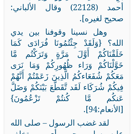
أحمد (22128) وقال الألباني:
صحيح لغيره].
وهل نسينا وقوفنا بين يدي
الله؟ {وَلَقَدْ جِئْتُمُونَا فُرَادَى كَمَا
خَلَقْنَاكُمْ أَوَّلَ مَرَّةٍ وَتَرَكْتُم مَّا
خَوَّلْنَاكُمْ وَرَاء ظُهُورِكُمْ وَمَا نَرَى
مَعَكُمْ شُفَعَاءكُمُ الَّذِينَ زَعَمْتُمْ أَنَّهُمْ
فِيكُمْ شُرَكَاء لَقَد تَّقَطَّعَ بَيْنَكُمْ وَضَلَّ
عَنكُم مَّا كُنتُمْ تَزْعُمُونَ}
[الأنعام:94].
لقد غضب الرسول – صلى الله
عليه وسلم – حين رأى من يتخلف