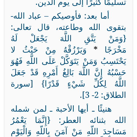
تسليمًا كثيرًا إلى يوم الدين.
أما بعد: فأوصيكم – عباد الله-
بتقوى الله وطاعته، قال تعالى:
{وَمَنْ يَتَّقِ اللَّهَ يَجْعَلْ لَهُ
مَخْرَجًا
*
وَيَرْزُقْهُ مِنْ حَيْثُ لا
يَحْتَسِبُ وَمَنْ يَتَوَكَّلْ عَلَى اللَّهِ فَهُوَ
حَسْبُهُ إِنَّ اللَّهَ بَالِغُ أَمْرِهِ قَدْ جَعَلَ
اللَّهُ لِكُلِّ شَيْءٍ قَدْرًا} [سورة
الطلاق: 2- 3].
هنيئًا ـ أيها الأحبة ـ لمن شمله
الله بثنائه العطر: {إِنَّمَا يَعْمُرُ
مَسَاجِدَ اللّهِ مَنْ آمَنَ بِاللّهِ وَالْيَوْمِ