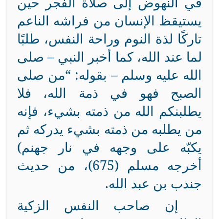
في النهوض إلى صلاة الفجر حين
يستيقظ الإنسان من فراشه الناعم
تاركًا لذة النوم وراحة النفس، طلبًا
لما عند الله، كما أخبر النبي – صلى
الله عليه وسلم – بقوله: “من صلى
الصبح فهو في ذمة الله، فلا
يطلبنكم الله من ذمته بشيء، فإنه
من يطلبه من ذمته بشيء يدركه ثم
يكبّه على وجهه في نار جهنم)
أخرجه مسلم (675)، من حديث
جندب بن عبد الله.
إن صاحب النفس الزكية