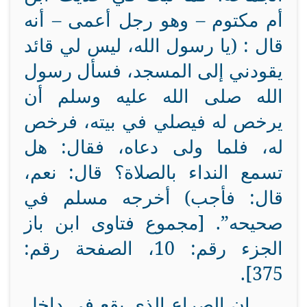
أم مكتوم – وهو رجل أعمى – أنه
قال : (يا رسول الله، ليس لي قائد
يقودني إلى المسجد، فسأل رسول
الله صلى الله عليه وسلم أن
يرخص له فيصلي في بيته، فرخص
له، فلما ولى دعاه، فقال: هل
تسمع النداء بالصلاة؟ قال: نعم،
قال: فأجب) أخرجه مسلم في
صحيحه”. [مجموع فتاوى ابن باز
الجزء رقم: 10، الصفحة رقم:
375].
إن الصراع الذي يقع في داخل