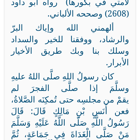
لأمتي في بكورها) رواه أبو داود
(2608) وصححه الألباني.
ألهمني الله وإياك البرّ
والرشاد، ووفقنا للخير والسداد
وسلك بنا وبك طريق الأخيار
الأبرار.
كان رسولُ اللهِ
صلَّى
اللهُ عليهِ
وسلَّمَ إذا
صلَّى
الفجرَ لم
يقمْ
من
مجلسِه حتى تُمكِنَه الصَّلاةُ،
فعن أَنَسٍ بْنِ مَالِكٍ قَالَ: قَالَ
رَسُولُ اللَّهِ صَلَّى اللَّهُ عَلَيْهِ وَسَلَّمَ
مَنْ صَلَّى الْغَدَاةَ فِي جَمَاعَةٍ، ثُمَّ