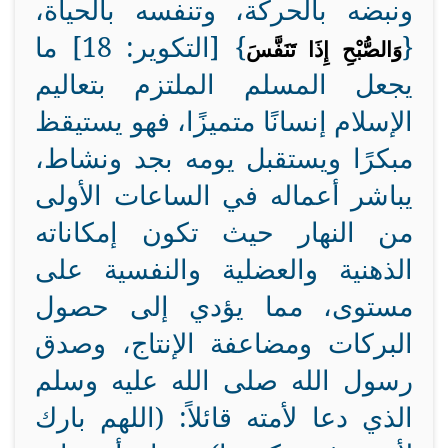
ونبضه بالحركة، وتنفسه بالحياة،
{
} [التكوير: 18] ما
وَالصُّبْحِ إِذَا تَنَفَّسَ
يجعل المسلم الملتزم بتعاليم
الإسلام إنسانًا متميزًا، فهو يستيقظ
مبكرًا ويستقبل يومه بجد ونشاط،
يباشر أعماله في الساعات الأولى
من النهار حيث تكون إمكاناته
الذهنية والعضلية والنفسية على
مستوى، مما يؤدي إلى حصول
البركات ومضاعفة الإنتاج، وصدق
رسول الله صلى الله عليه وسلم
الذي دعا لأمته قائلاً: (اللهم بارك