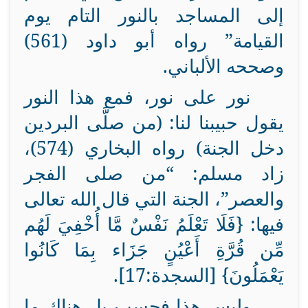
إلى المساجد بالنور التام يوم
القيامة” رواه أبو داود (561)
وصححه الألباني.
نور على نور، فمع هذا النور
يقول حبيبنا لنا: (من صلَّى البردين
دخل الجنة) رواه البخاري (574)،
زاد مسلم: “من صلى الفجر
والعصر”، الجنة التي قال الله تعالى
فيها: {فَلَا تَعْلَمُ نَفْسٌ مَّا أُخْفِيَ لَهُم
مِّن قُرَّةِ أَعْيُنٍ جَزَاء بِمَا كَانُوا
يَعْمَلُونَ} [السجدة:17].
وليس هذا فحسب بل هناك ما