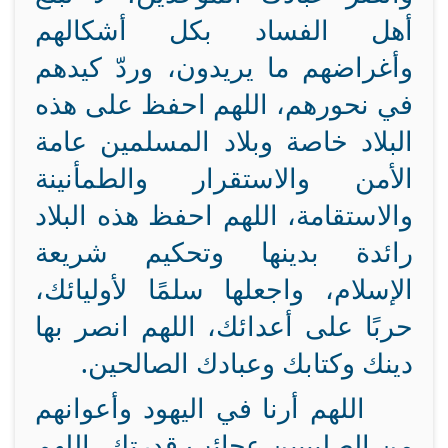
أهل الفساد بكل أشكالهم
وأغراضهم ما يريدون، وردّ كيدهم
في نحورهم، اللهم احفظ على هذه
البلاد خاصة وبلاد المسلمين عامة
الأمن والاستقرار والطمأنينة
والاستقامة، اللهم احفظ هذه البلاد
رائدة بدينها وتحكيم شريعة
الإسلام، واجعلها سلمًا لأوليائك،
حربًا على أعدائك، اللهم انصر بها
دينك وكتابك وعبادك الصالحين.
اللهم أرنا في اليهود وأعوانهم
من الصليبيين عجائب قدرتك، اللهم