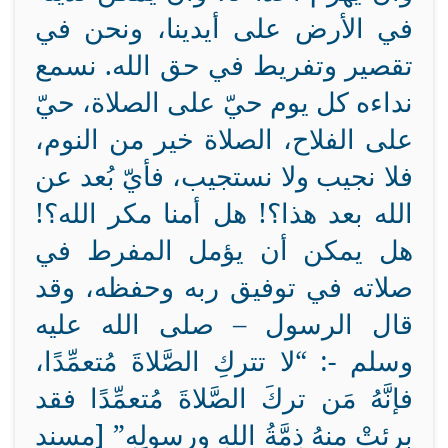
في الأرض على أيدينا، ونحن في
تقصير وتفريط في حق الله. نسمع
نداءه كل يوم حيّ على الصلاة، حيّ
على الفلاح، الصلاة خير من النوم،
فلا نجيب ولا نستجيب، فأيّ بُعد عن
الله بعد هذا؟! هل أمنا مكر الله؟!
هل يمكن أن يؤمل المفرط في
صلاته في توفيق ربه وحفظه، وقد
قال الرسول – صلى الله عليه
وسلم -: “لا
تتركِ
الصَّلاةَ
مُتعمِّدًا،
فإنَّهُ مَن تركَ
الصَّلاةَ
مُتعمِّدًا فقد
برِئتْ منهُ ذِمَّةُ اللهِ ورسولِهِ” [مسند