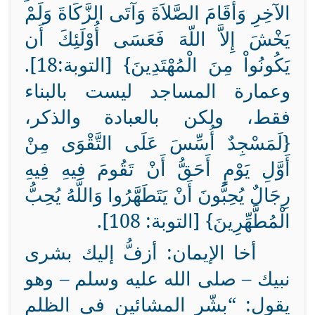
الآخِرِ وَأَقَامَ الصَّلاَةَ وَآتَى الزَّكَاةَ وَلَمْ
يَخْشَ إِلاَّ اللّهَ فَعَسَى أُوْلَئِكَ أَن
يَكُونُواْ مِنَ الْمُهْتَدِينَ} [التوبة:18].
وعمارة المساجد ليست بالبناء
فقط، ولكن بالعبادة والذكر،
{
لَمَسْجِدٌ أُسِّسَ عَلَى التَّقْوَى مِنْ
أَوَّلِ يَوْمٍ أَحَقُّ أَنْ تَقُومَ فِيهِ فِيهِ
رِجَالٌ يُحِبُّونَ أَنْ يَتَطَهَّرُوا وَاللَّهُ يُحِبُّ
الْمُطَّهِّرِينَ} [التوبة: 108].
أخا الإيمان: أزفُّ إليك بشرى
نبيك – صلى الله عليه وسلم – وهو
يقول: “بشّر المشائين في الظلم