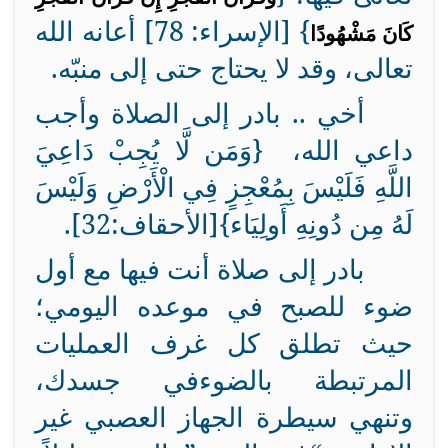
} [الإسراء: 78] أعانه الله
كَانَ مَشْهُودًا
تعالى، وقد لا يحتاج حتى إلى منبّه.
أخي .. بادر إلى الصلاة وأجب
داعي الله، {وَمَن لَّا يُجِبْ دَاعِيَ
اللَّهِ فَلَيْسَ بِمُعْجِزٍ فِي الْأَرْضِ وَلَيْسَ
لَهُ مِن دُونِهِ أَولِيَاء}[الأحقاف:32].
بادر إلى صلاة أنت فيها مع أول
ضوء للصبح في موعده اليومي؛
حيث تطلق كل غرف العمليات
المرتبطة بالضوء
في جسدك،
وتنهي سيطرة الجهاز العصبي
غير