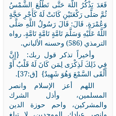
قَعَدَ يَذْكُرُ اللَّهَ حَتَّى تَطْلُعَ الشَّمْسُ
ثُمَّ صَلَّى رَكْعَتَيْنِ كَانَتْ لَهُ كَأَجْرِ حَجَّةٍ
وَعُمْرَةٍ. قَالَ: قَالَ رَسُولُ اللَّهِ صَلَّى
اللَّهُ عَلَيْهِ وَسَلَّمَ تَامَّةٍ تَامَّةٍ تَامَّةٍ. رواه
الترمذي (586) وحسنه الألباني.
وأخيراً تذكر قول ربك: {إِنَّ
فِي ذَلِكَ لَذِكْرَى لِمَن كَانَ لَهُ قَلْبٌ أَوْ
أَلْقَى السَّمْعَ وَهُوَ شَهِيدٌ} [ق:37].
اللهم أعز الإسلام وانصر
المسلمين، وأذل الشرك
والمشركين، واحم حوزة الدين
وانصر عبادك الموحدين، لا تبلغ