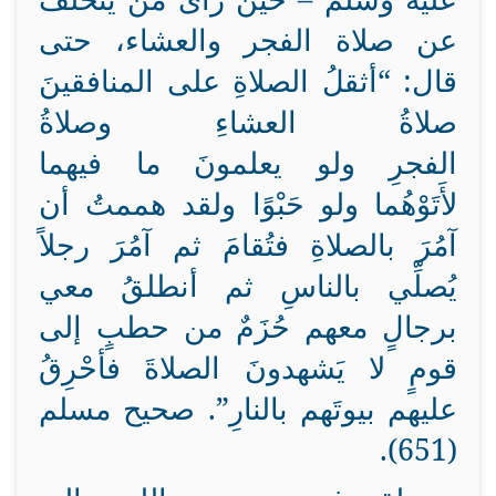
عن صلاة الفجر والعشاء، حتى
قال: “أثقلُ الصلاةِ على المنافقينَ
صلاةُ العشاءِ وصلاةُ
الفجرِ
ولو
يعلمونَ ما فيهما
لأَتَوْهُما
ولو
حَبْوًا
ولقد هممتُ أن
آمُرَ بالصلاةِ فتُقامَ ثم آمُرَ رجلاً
يُصلِّي بالناسِ ثم أنطلقُ معي
برجالٍ معهم حُزَمٌ من حطبٍ إلى
قومٍ لا يَشهدونَ الصلاةَ فأحْرِقُ
عليهم بيوتَهم بالنارِ”. صحيح مسلم
(651).