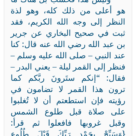
هو أعلى من ذلك كله، وهو لذة
النظر إلى وجه الله الكريم، فقد
ثبت في صحيح البخاري عن جرير
بن عبد الله رضي الله عنه قال: كنا
عند النبي – صلى الله عليه وسلم –
فنظر إلى القمر ليلة – يعني البدر –
فقال: “إنكم ستَرونَ ربَّكم كما
ترون هذا القمر لا تضامون في
رؤيته فإن استطعتم أن لا تُغلبوا
على صلاة قبل طلوع الشمس
وقبل غروبها فافعلوا ثم قرأ:
{وَسَبِّحْ بِحَمْدِ رَبِّكَ قَبْلَ طُلُوعِ