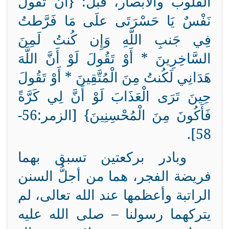
القلوب والأبصار، قبل: {أَن تَقُولَ
نَفْسٌ يَا حَسْرَتَى علَى مَا فَرَّطتُ
فِي جَنبِ اللَّهِ وَإِن كُنتُ لَمِنَ
السَّاخِرِينَ * أَوْ تَقُولَ لَوْ أَنَّ اللَّهَ
هَدَانِي لَكُنتُ مِنَ الْمُتَّقِينَ * أَوْ تَقُولَ
حِينَ تَرَى الْعَذَابَ لَوْ أَنَّ لِي كَرَّةً
فَأَكُونَ مِنَ الْمُحْسِنِينَ} [الزمر:56-
58].
وبادر بركعتين تسبق بهما
فريضة الفجر، هما من أجلُّ السنن
الراتبة وأعظمها عند الله تعالى، لم
يتركهما رسولنا – صلى الله عليه