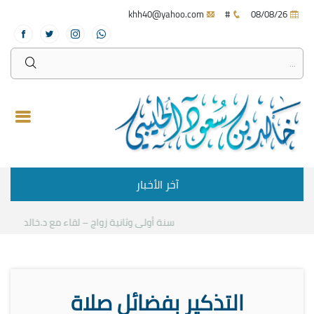
khh40@yahoo.com
#
08/08/26
آخر الأخبار
سنة أولى وثانية زواج – لقاء مع د.خالد الحليبي
ك
التذكير بفضائل صلاة