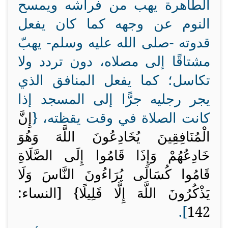
الطاهرة يهب من فراشه ويمسح
النوم عن وجهه كما كان يفعل
قدوته -صلى الله عليه وسلم- يهبّ
مشتاقًا إلى مصلاه، دون تردد ولا
تكاسل؛ كما يفعل المنافق الذي
يجر رجليه جرًّا إلى المسجد إذا
كانت الصلاة في وقت يقظته، {
إِنَّ
الْمُنَافِقِينَ يُخَادِعُونَ اللَّهَ وَهُوَ
خَادِعُهُمْ وَإِذَا قَامُوا إِلَى الصَّلَاةِ
قَامُوا كُسَالَى يُرَاءُونَ النَّاسَ وَلَا
يَذْكُرُونَ اللَّهَ إِلَّا قَلِيلًا} [النساء:
].
142