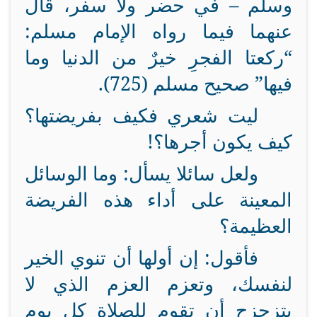
وسلم – في حضر ولا سفر، قال
عنهما فيما رواه الإمام مسلم:
“ركعتا الفجرِ خيرٌ من الدنيا وما
فيها” صحيح مسلم (725).
ليت شعري فكيف بفريضتها؟
كيف يكون أجرها؟!
ولعل سائلا يسأل: وما الوسائل
المعينة على أداء هذه الفريضة
العظيمة؟
فأقول: إن أولها أن تنوي الخير
لنفسك، وتعزم العزم الذي لا
يتزحزح أن تقوم للصلاة كل يوم