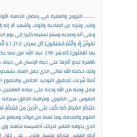
………..الترويح والعمرة في رمضان الخطبة الأولى: الحمد لله المتوحد في جلاله، المتفرد في سلطانه، جل عن الشريك والند، وتنزه عن الصاحبة والولد، وأشهد ألا إله إلا الله وحده لا شريك له، وأشهد أن محمدا عبده ورسوله، صلى الله عليه وعلى آله وصحبه وسلم تسليما كثيرا إلى يوم الدين. أما بعد فاتقوا الله عباد الله، {يَا أَيُّهَا الَّذِينَ آَمَنُوا اتَّقُوا اللَّهَ حَقَّ تُقَاتِهِ وَلَا تَمُوتُنَّ إِلَّا وَأَنْتُمْ مُسْلِمُونَ} [آل عمران: 1.2]، { يَا أَيُّهَا الَّذِينَ آَمَنُوا اتَّقُوا اللَّهَ وَلْتَنْظُرْ نَفْسٌ مَا قَدَّمَتْ لِغَدٍ وَاتَّقُوا اللَّهَ إِنَّ اللَّهَ خَبِيرٌ بِمَا تَعْمَلُونَ} [الحشر: 18]. عباد الله: فإن مما يكثر ذكره في عصرنا حول العبادات ما تتضمنه من مصالح ملموسة، وحكم ظاهرة تبدو آثارها على حياة الإنسان في دنياه، كالرياضة في الصلاة، والتكافل الاجتماعي في الزكاة، والسياحة في الحج، وتلك حكمة الله تعالى الذي جعل العباد يشهدون في عبادته منافع جمة لهم، ولكن ذلك لا يعني أبدًا أن ننسى أن العبادة أصلاً شُرعت لتحقيق التوحيد الخالص، والخضوع التام لله وحده، وما يصاحب هذا الهدف العظيم من أهداف أخرى إنما هو فضل ومنة من الله وحده على عباده العاملين، فالصيام مع ما فيه من أثر صحي وأثر اجتماعي بالغ النفع، فإنه جاء لتربية النفوس على التقوى، ومراقبة الخالق سبحانه في جميع الحركات والسكنات؛ يقول الله تعالى: {يَا أَيُّهَا الَّذِينَ آَمَنُوا كُتِبَ عَلَيْكُمُ الصِّيَامُ كَمَا كُتِبَ عَلَى الَّذِينَ مِنْ قَبْلِكُمْ لَعَلَّكُمْ تَتَّقُونَ} [البقرة: 183]. ولعل شهر رمضان المبارك يجمع بين فضيلتي الصوم والصدقة، وما لهما من فوائد ومنافع على الفرد والمجتمع، فإن الرحمة تنشأ عن الألم، فإذا ذاق الغني طعم الجوع الذي يذوقه الفقير تحركت أحاسيسه تجاهه، وإن غرغرة المعدة في نهار رمضان لخطبة بليغة اللسان، تعظ الغني أن ينسى أخاه الفقير، فتزكو نفسه، وتتربى على خلال الجود والرحمة والشعور الرفيع، الذي يزهق أنفاس الأنانية، ويرتفع إلى مستوى الإيثار، ورد أن يوسف عليه السلام كان يكثر الصيام وهو على خزائن الأرض، فسئل في ذلك فقال: ((أخاف إذا شبعت أن أنسى جوع الفقير)). أخي الصائم.. إن من الغلظة حقًّا أن تجد أقوامًا لا تهزهم دمعة محروم، ولا تحرّك أعصابهم تأوهات مبتلى، ران على قلوبهم ما يكسبون من الأموال الطائلة، فعاشوا لأنفسهم، يهرقون الذهب والفضة بين يدي شهواتهم وسفراتهم بل وأطفالهم، ويضنون بها عن أسرة محتاجة فقدت عائلها، أو يتيم يتجرع مرارة اليتم كل يوم مرات ومرات، وكأنهم ضمنوا النعمة التي بين أيديهم، والله تعالى يقول: {وَلْيَخْشَ الَّذِينَ لَوْ تَرَكُوا مِنْ خَلْفِهِمْ ذُرِّيَّةً ضِعَافًا خَافُوا عَلَيْهِمْ فَلْيَتَّقُوا اللَّهَ وَلْيَقُولُوا قَوْلاً سَدِيدًا} [النساء: 9]. إن رمضان – كما يقول أحد العلماء -: ((شهر نزلت فيه هداية السماء إلى الأرض، فناسب أن يكون زمن عبادة ترتفع بها النفوس من شهوات الأرض إلى روحانية السماء، وتتخلص من جوانب المادية ودوافع الغرائز إلى صفاء ونقاء يضفي على النفوس البشرية نوعًا من الشفافية والرقة)). فما أقسى قلبه !! ذاك الذي دخل رمضان فلم يغيّر في موقفه من الفقراء شيئًا، وما أرقّ قلبه !! ذاك الذي لم تطب نفسه حين أراد أن يستعد لشهر الصوم ببعض الاحتياجات إلا أن يتكفل بعدد من الأسر ليفرحهم كما فرح، ويؤنس نفوسهم التي أوحشها الفقر، ولوعتها الفاقة. لقد اعتاد الناس في رمضان صورًا اجتماعية رائعة، يتبادلون فيها هدايا الأطعمة فيما بينهم، ويتداعون إلى الولائم، وكان لا بد أيضًا أن يكون لفئة الفقراء منهم نصيب، فبئست الوليمة، يدعى إليها الأغنياء، ويطرد عنها الفقراء. {لَنْ تَنَالُوا الْبِرَّ حَتَّى تُنْفِقُوا مِمَّا تُحِبُّونَ وَمَا تُنْفِقُوا مِنْ شَيْءٍ فَإِنَّ اللَّهَ بِهِ عَلِيمٌ} [آل عمران: 92]. وقف سائل على باب الربيع فقال: أطعموه سكرًا، فقالوا: ما يصنع بهذا السكر؟ نطعمه خبزًا، قال: ويحكم أطعموه سكرًا؛ فإن الربيع يحب السكر. إن رمضان هو شهر الجود، وأفضل الجود وأكرمه هو الجود على المحتاجين؛ لأنه خالص من نوايا تبادل المصالح، والرد بالمثل كما يقع بين الأغنياء. وفيه روح التكافل الاجتماعي الذي حثَّ عليه ديننا الحنيف. أخي الصائم.. رمضان شهر كريم.. وكريم.. كم يتمنى الفقير قربه مع علمه بأن فيه زيادة في المصاريف، مما يخصه أو يخص كسوة العيد بعده، ولكنه يعلم مع ذلك أنك تجود فيه أكثر من سائر العام، فهو يؤمل أن يجمع فيه أجرة منزله، ونفقات كسوته وكسوة عياله طوال العام، ويقضي ديونه، ليستأنف رحلة جديدة مع نصب الحياة وكدحها. فلا تخيّب رجاءه، مما أفاض الله عليك من صدقة أو زكاة أو هبة، فإنه لا يضيع عند الله مثقال حبة من خردل من عمل صالح. يقول 