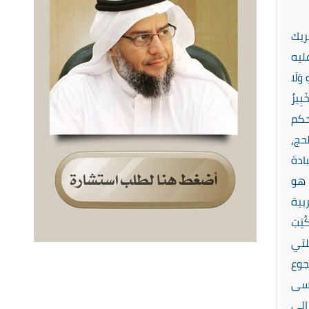
ويتنقل الناس بين البيوتات في عبارات مزدوجة متناقضة العواطف، فتباريك العيد تجاور عبارات العزاء، فلماذا كل هذا؟ إننا صائمون طاعة لله تعالى، فلماذا لا نمشي كما يحب الله تعالى، أيمكن أن يحدث ذلك؟ نعم إننا متعبدون بكل خطرات نفوسنا، وحركات جوارحنا، وهذا كتاب الله ينطق بيننا: { وَعِبَادُ الرَّحْمَنِ الَّذِينَ يَمْشُونَ عَلَى الْأَرْضِ ه