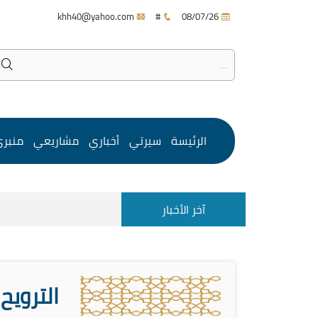
khh40@yahoo.com
#
08/07/26
الرئيسة
سيرتي
أخباري
مشاريعي
منبر
آخر الأخبار
الترويح