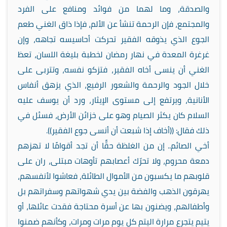
والصدقة، وما لهما من فوائد ومنافع على الفرد
والمجتمع، فإن الرحمة تنشأ عن الألم، فإذا ذاق الغني طعم
الجوع الذي يذوقه الفقير تحركت أحاسيسه تجاهه، وإن
غرغرة المعدة في نهار رمضان لخطبة بليغة اللسان، تعظ
الغني أن ينسى أخاه الفقير، فتزكو نفسه، وتتربى على
خلال الجود والرحمة والشعور الرفيع، الذي يزهق أنفاس
الأنانية، ويرتفع إلى مستوى الإيثار، ورد أن يوسف عليه
السلام كان يكثر الصيام وهو على خزائن الأرض، فسئل في
ذلك فقال: ((أخاف إذا شبعت أن أنسى جوع الفقير)).
أخي الصائم.. إن من الغلظة حقًّا أن تجد أقوامًا لا تهزهم
دمعة محروم، ولا تحرّك أعصابهم تأوهات مبتلى، ران على
قلوبهم ما يكسبون من الأموال الطائلة، فعاشوا لأنفسهم،
يهرقون الذهب والفضة بين يدي شهواتهم وسفراتهم بل
وأطفالهم، ويضنون بها عن أسرة محتاجة فقدت عائلها، أو
يتيم يتجرع مرارة اليتم كل يوم مرات ومرات، وكأنهم ضمنوا