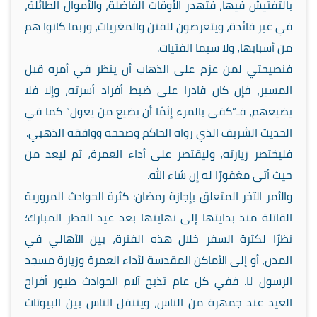
بالتفتيش فيها، فتهدر الأوقات الفاضلة، والأموال الطائلة،
في غير فائدة، ويتعرضون للفتن والمغريات، وربما كانوا هم
من أسبابها، ولا سيما الفتيات.
فنصيحتي لمن عزم على الذهاب أن ينظر في أمره قبل
المسير، فإن كان قادرا على ضبط أفراد أسرته، وإلا فلا
يضيعهم، فـ”كفى بالمرء إثمًا أن يضيع من يعول” كما في
الحديث الشريف الذي رواه الحاكم وصححه ووافقه الذهبي.
فليختصر زيارته، وليقتصر على أداء العمرة، ثم ليعد من
حيث أتى مغفورًا له إن شاء الله.
والأمر الآخر المتعلق بإجازة رمضان: كثرة الحوادث المرورية
القاتلة منذ بدايتها إلى نهايتها بعد عيد الفطر المبارك؛
نظرًا لكثرة السفر خلال هذه الفترة، بين الأهالي في
المدن، أو إلى الأماكن المقدسة لأداء العمرة وزيارة مسجد
الرسول . ففي كل عام تذبح آلام الحوادث طيور أفراح
العيد عند جمهرة من الناس، ويتنقل الناس بين البيوتات