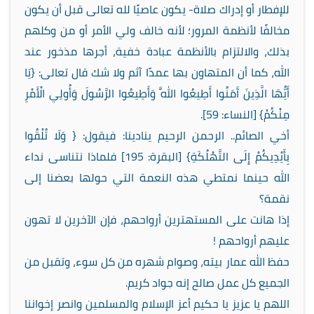
للإفطار أو إدراك صلاة- يكون عاصيًا لله تعالى قبل أن يكون
مخالفًا لأنظمة المرور؛ لأنه خالف ولي الأمر أو من وكلهم
بذلك، والالتزام بالأنظمة عبادة خفية، أجرها مذخور عند
الله، كما أن المتهاون بها عمدًا آثم ولا شك قال تعالى: {يَا
أَيُّهَا الَّذِينَ آَمَنُوا أَطِيعُوا اللَّهَ وَأَطِيعُوا الرَّسُولَ وَأُولِي الْأَمْرِ
مِنْكُمْ} [النساء: 59].
أخي الصائم.. الرحمن الرحيم ينادينا: فيقول: { وَلَا تُلْقُوا
بِأَيْدِيكُمْ إِلَى التَّهْلُكَةِ} [البقرة: 195] فلماذا نتناسى نداء
الله حينما نمتطي هذه النعمة التي حولها بعضنا إلى
نقمة؟
إذا هانت على المستهترين أرواحهم، فإن الآخرين لا تهون
عليهم أرواحهم !
حفظ الله عمار بيته، وصوام شهره من كل سوء، وتقبل من
الجميع كل عمل صالح إنه جواد كريم.
اللهم يا عزيز يا حكيم أعز الإسلام والمسلمين وانصر إخواننا