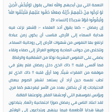
النعمة التي بين أيديهم، والله تعالى يقول: {وَلْيَخْشَ الَّذِينَ
لَوْ تَرَكُوا مِنْ خَلْفِهِمْ ذُرِّيَّةً ضِعَافًا خَافُوا عَلَيْهِمْ فَلْيَتَّقُوا اللَّهَ
وَلْيَقُولُوا قَوْلاً سَدِيدًا} [النساء: 9].
إن رمضان – كما يقول أحد العلماء -: ((شهر نزلت فيه
هداية السماء إلى الأرض، فناسب أن يكون زمن عبادة
ترتفع بها النفوس من شهوات الأرض إلى روحانية السماء،
وتتخلص من جوانب المادية ودوافع الغرائز إلى صفاء ونقاء
يضفي على النفوس البشرية نوعًا من الشفافية والرقة)).
فما أقسى قلبه !! ذاك الذي دخل رمضان فلم يغيّر في
موقفه من الفقراء شيئًا، وما أرقّ قلبه !! ذاك الذي لم
تطب نفسه حين أراد أن يستعد لشهر الصوم ببعض
الاحتياجات إلا أن يتكفل بعدد من الأسر ليفرحهم كما فرح،
ويؤنس نفوسهم التي أوحشها الفقر، ولوعتها الفاقة.
لقد اعتاد الناس في رمضان صورًا اجتماعية رائعة، يتبادلون
فيها هدايا الأطعمة فيما بينهم، ويتداعون إلى الولائم،