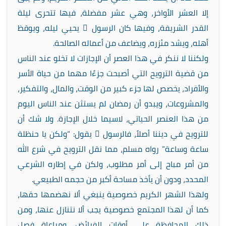
إلا العشر الأواخر، وهي عشر مفضلة، فيها تتحرى ليلة
القدر الشريفة، وفيها كان الرسول  يحيي ليله، ويوقظ
أهله، ويشد مئزره، ويضاعف من أعماله الصالحة.
ولكننا لا ننكر في هذا العصر أن الإجازات لا تخلو عند الناس
من قضية الترويح التي أصبحت جزءًا مهما من حياة الأسر
والأفراد، يخصص لها جزء كبير من الوقت، والمال، والتفكير،
والمشروعات، ويبدو أن رمضان لم يستثن عند الناس اليوم
من هذا العنصر الحياتي، لاسيما خلال الإجازة. ولا شك أن
للترويح في ديننا أصلاً، فالرسول  يقول: “ولكن يا حنظلة
ساعة وساعة” رواه مسلم، مما نقل الترويح في شرع الله
من أمر مباح إلى أمر مطلوب، ولكن في إطاره الشرعي
المحدد، ودون أن يأخذ مساحة أكبر من حجمه الطبيعي.
ولهذا الشهر الكريم خصوصية ينبغي ألا نهضمها حقها،
كما أن لهذا المجتمع خصوصية يجب ألا نتنازل عنها، ومن
ذلك المحافظة على أوقات الفرائض، ومراعاة فصل