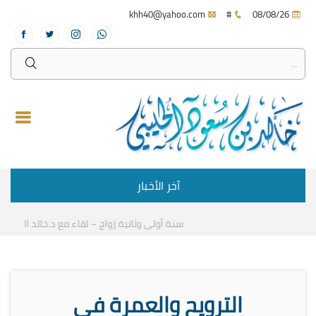
khh40@yahoo.com
#
08/08/26
آخر الأخبار
سنة أولى وثانية زواج – لقاء مع د.خالد الحليبي
الترويح والعمرة في