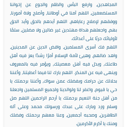
المجاهدين، وارفع البأس والظلم والجوع عن إخواننا
المستضعفين، اللهم آمنا في أوطاننا، وأصلح ولاة أمورنا،
ووفقهم لإصلاح رعاياهم، اللهم أيدهم بالحق وأيد الحق
بهم، واجعلهم هداة مهتدين غير ضالين ولا مضلين، سلمًا
لأوليائك حربًا على أعدائك.
اللهم فك أسرى المسلمين، واقض الدين عن المدينين،
واهد ضالهم، وهيئ لأمة الإسلام أمرًا رشدًا يعز فيه أهل
طاعتك، ويذل فيه أهل معصيتك، ويؤمر فيه بالمعروف
وينهى فيه عن المنكر. اللهم بارك لنا فيما أعطيتنا، وأغننا
بحلالك عن حرامك وبفضلك عمن سواك، وأغننا برحمتك يا
حي يا قيوم، واغفر لنا ولوالدينا ولجميع المسلمين واجعلنا
من أهل جنة النعيم برحمتك يا أرحم الراحمين اللهم صل
وسلم وزد وبارك على عبدك ورسولك محمد وعلى آله
الطاهرين، وصحبه أجمعين، وعنا معهم برحمتك وفضلك
ومنك يا أكرم الأكرمين.