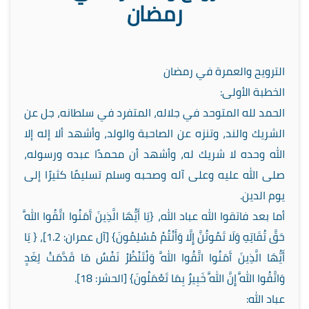
رمضان
الترويح والعمرة في رمضان
الخطبة الأولى:
الحمد لله المتوحد في جلاله، المتفرد في سلطانه، جل عن
الشريك والند، وتنزه عن الصاحبة والولد، وأشهد ألا إله إلا
الله وحده لا شريك له، وأشهد أن محمدًا عبده ورسوله،
صلى الله عليه وعلى آله وصحبه وسلم تسليمًا كثيرًا إلى
يوم الدين.
أما بعد فاتقوا الله عباد الله، {يَا أَيُّهَا الَّذِينَ آَمَنُوا اتَّقُوا اللَّهَ
حَقَّ تُقَاتِهِ وَلَا تَمُوتُنَّ إِلَّا وَأَنْتُمْ مُسْلِمُونَ} [آل عمران: 1.2]، { يَا
أَيُّهَا الَّذِينَ آَمَنُوا اتَّقُوا اللَّهَ وَلْتَنْظُرْ نَفْسٌ مَا قَدَّمَتْ لِغَدٍ
وَاتَّقُوا اللَّهَ إِنَّ اللَّهَ خَبِيرٌ بِمَا تَعْمَلُونَ} [الحشر: 18].
عباد الله: