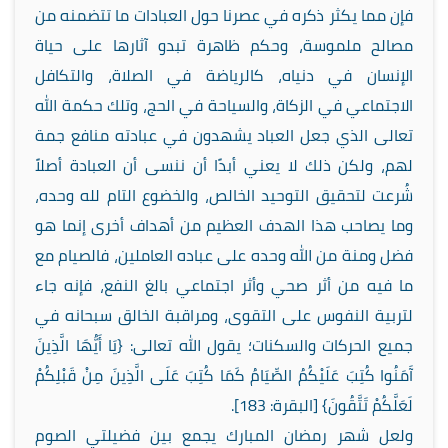
فإن مما يكثر ذكره في عصرنا حول العبادات ما تتضمنه من
مصالح ملموسة، وحكم ظاهرة تبدو آثارها على حياة
الإنسان في دنياه، كالرياضة في الصلاة، والتكافل
الاجتماعي في الزكاة، والسياحة في الحج، وتلك حكمة الله
تعالى الذي جعل العباد يشهدون في عبادته منافع جمة
لهم، ولكن ذلك لا يعني أبدًا أن ننسى أن العبادة أصلاً
شُرعت لتحقيق التوحيد الخالص، والخضوع التام لله وحده،
وما يصاحب هذا الهدف العظيم من أهداف أخرى إنما هو
فضل ومنة من الله وحده على عباده العاملين، فالصيام مع
ما فيه من أثر صحي وأثر اجتماعي بالغ النفع، فإنه جاء
لتربية النفوس على التقوى، ومراقبة الخالق سبحانه في
جميع الحركات والسكنات؛ يقول الله تعالى: {يَا أَيُّهَا الَّذِينَ
آَمَنُوا كُتِبَ عَلَيْكُمُ الصِّيَامُ كَمَا كُتِبَ عَلَى الَّذِينَ مِنْ قَبْلِكُمْ
لَعَلَّكُمْ تَتَّقُونَ} [البقرة: 183].
ولعل شهر رمضان المبارك يجمع بين فضيلتي الصوم