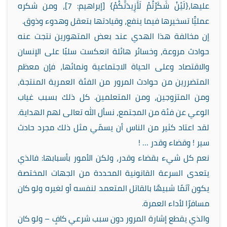
عليها،{لَئِنْ شَكَرْتُمْ لَأَزِيدَنَّكُمْ} [إبراهيم: 7]، ومن شكره
عمليًّا تسخيرها فيما ينفع، وقيادتها بتعقل وهدوء وذوق.
إن مخالفة هذا الهدي عند بعض المتهورين نتجت عنه
حوادث مروعة، وخسائر هائلة انعكست سلبًا على الإنسان
والاقتصاد وعلى الحياة الاجتماعية ونمائها، فإن معظم
المتضررين من حوادث المرور من الفئة العمرية المنتجة،
ومن المتزوجين، ومن المتعلمين. كل ذلك بسبب غياب
الوعي عن فئة من المجتمع، نسأل الله تعالى لهم الهداية.
لقد اعتاد كثير من الناس أن يسمّي مثل ذلك مجرد حادث
سير ! وقضاء وقدر … !
نعم كل شيء بقضاء وقدر، ولكن الأمور بأسبابها: فالذي
يتعدى السرعة القانونية المحددة من الجهات المختصة
يكون آثمًا شبيهًا بالقاتل المتعمد لنفسه أو لغيره ولو كان
مسافرًا لأداء العمرة.
والذي يقطع إشارة المرور دون سبب شرعي كافٍ – ولو كان