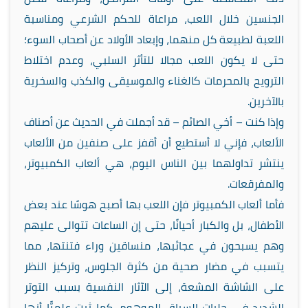
الجنسين خلال اللعب، مراعاة للحكم الشرعي ومناسبة
اللعبة لطبيعة كل منهما، وإبعاد الأولاد عن أصحاب السوء؛
حتى لا يكون اللعب مجالا للتأثر السلبي، وعدم اختلاط
الترويح بالمحرمات كالغناء والموسيقى والكذب والسخرية
بالآخرين.
وإذا كنت – أخي الصائم – قد أجملت في الحديث عن أصناف
الألعاب، فإني لا أستطيع أن أقفز على صنفين من الألعاب
ينتشر تداولهما بين الناس اليوم، هي ألعاب الكمبيوتر،
والمفرقعات.
فأما ألعاب الكمبيوتر فإن اللعب بها أصبح هوسًا عند بعض
الأطفال، بل والكبار أحيانًا، حتى إن الساعات تتوالى عليهم
وهم يسبحون في عجائبها، منساقين وراء فتنتها، مما
يتسبب في مضار صحية من كثرة الجلوس، وتركيز النظر
على الشاشة المشعة، إلى الآثار النفسية بسبب التوتر
الشديد في حلبات السباق الموهوم، كما ثبت علميًّا أنها