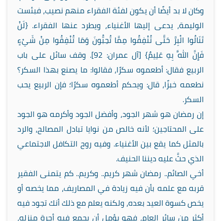
وكان لا بد أيضًا أن يكون لفئة الفقراء منهم نصيب، فبئست
الوليمة، يدعى إليها الأغنياء، ويطرد عنها الفقراء. {لَنْ
تَنَالُوا الْبِرَّ حَتَّى تُنْفِقُوا مِمَّا تُحِبُّونَ وَمَا تُنْفِقُوا مِنْ شَيْءٍ
فَإِنَّ اللَّهَ بِهِ عَلِيمٌ} [آل عمران: 92]. وقف سائل على باب
الربيع فقال: أطعموه سكرًا، فقالوا: ما يصنع بهذا السكر؟
نطعمه خبزًا، قال: ويحكم أطعموه سكرًا؛ فإن الربيع يحب
السكر.
إن رمضان هو شهر الجود، وأفضل الجود وأكرمه هو الجود
على المحتاجين؛ لأنه خالص من نوايا تبادل المصالح، والرد
بالمثل كما يقع بين الأغنياء. وفيه روح التكافل الاجتماعي
الذي حثَّ عليه ديننا الحنيف.
أخي الصائم.. رمضان شهر كريم.. وكريم.. كم يتمنى الفقير
قربه مع علمه بأن فيه زيادة في المصاريف، مما يخصه أو
يخص كسوة العيد بعده، ولكنه يعلم مع ذلك أنك تجود فيه
أكثر من سائر العام، فهو يؤمل أن يجمع فيه أجرة منزله،