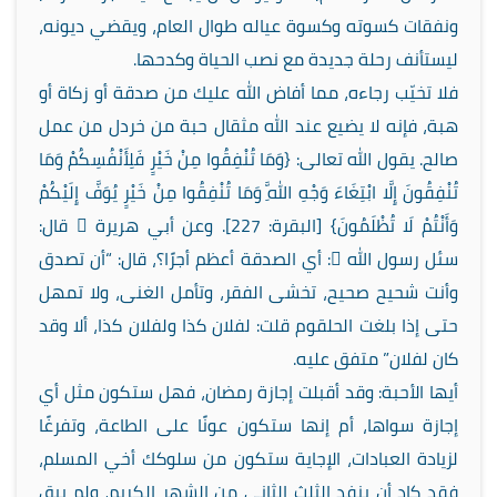
ونفقات كسوته وكسوة عياله طوال العام، ويقضي ديونه،
ليستأنف رحلة جديدة مع نصب الحياة وكدحها.
فلا تخيّب رجاءه، مما أفاض الله عليك من صدقة أو زكاة أو
هبة، فإنه لا يضيع عند الله مثقال حبة من خردل من عمل
صالح. يقول الله تعالى: {وَمَا تُنْفِقُوا مِنْ خَيْرٍ فَلِأَنْفُسِكُمْ وَمَا
تُنْفِقُونَ إِلَّا ابْتِغَاءَ وَجْهِ اللَّهِ وَمَا تُنْفِقُوا مِنْ خَيْرٍ يُوَفَّ إِلَيْكُمْ
وَأَنْتُمْ لَا تُظْلَمُونَ} [البقرة: 227]. وعن أبي هريرة  قال:
سئل رسول الله : أي الصدقة أعظم أجرًا؟، قال: “أن تصدق
وأنت شحيح صحيح، تخشى الفقر، وتأمل الغنى، ولا تمهل
حتى إذا بلغت الحلقوم قلت: لفلان كذا ولفلان كذا، ألا وقد
كان لفلان” متفق عليه.
أيها الأحبة: وقد أقبلت إجازة رمضان، فهل ستكون مثل أي
إجازة سواها، أم إنها ستكون عونًا على الطاعة، وتفرغًا
لزيادة العبادات، الإجاية ستكون من سلوكك أخي المسلم،
فقد كاد أن ينفد الثلث الثاني من الشهر الكريم، ولم يبق