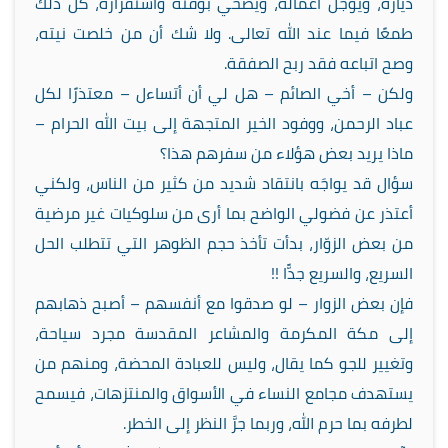
دياره، ويؤجل أعماله، ويضحّي بوقته واستقراره، كل ذلك
طمعًا فيما عند الله تعالى. ولا شك أن من خلصت نيته،
وصح اتباعه فقد ربح الصفقة.
ولكن – أخي الصائم – هل لي أن أتساءل – معتذرًا لكل
عباد الرحمن، ووفود الخير المتجهة إلى بيت الله الحرام –
ماذا يريد بعض هؤلاء من سفرهم هذا؟
سؤال قد يواجَه بانتقاد شديد من كثير من الناس، ولكني
أعتذر عن فضولي الواضح بما أرى من سلوكيات غير مرضية
من بعض الزوّار، بدأت تأخذ حجم الظوهر التي تتطلب الحل
السريع، والسريع جدًّا !!
فإن بعض الزوار – لو صدقوا مع أنفسهم – أصبح ذهابهم
إلى مكة المكرمة والمشاعر المقدسة مجرد سياحة،
وتغيير للجو كما يقال، وليس للعبادة المحضة، ومنهم من
يستهدف مجامع النساء في الأسواق والمنتزهات، فيسمح
لطرفه بما حرم الله، وربما جرَّ النظر إلى الخطر.