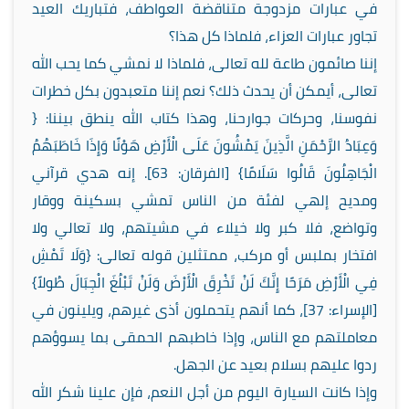
في عبارات مزدوجة متناقضة العواطف، فتباريك العيد
تجاور عبارات العزاء، فلماذا كل هذا؟
إننا صائمون طاعة لله تعالى، فلماذا لا نمشي كما يحب الله
تعالى، أيمكن أن يحدث ذلك؟ نعم إننا متعبدون بكل خطرات
نفوسنا، وحركات جوارحنا، وهذا كتاب الله ينطق بيننا: {
وَعِبَادُ الرَّحْمَنِ الَّذِينَ يَمْشُونَ عَلَى الْأَرْضِ هَوْنًا وَإِذَا خَاطَبَهُمُ
الْجَاهِلُونَ قَالُوا سَلَامًا} [الفرقان: 63]. إنه هدي قرآني
ومديح إلهي لفئة من الناس تمشي بسكينة ووقار
وتواضع، فلا كبر ولا خيلاء في مشيتهم، ولا تعالي ولا
افتخار بملبس أو مركب، ممتثلين قوله تعالى: {وَلَا تَمْشِ
فِي الْأَرْضِ مَرَحًا إِنَّكَ لَنْ تَخْرِقَ الْأَرْضَ وَلَنْ تَبْلُغَ الْجِبَالَ طُولاً}
[الإسراء: 37]، كما أنهم يتحملون أذى غيرهم، ويلينون في
معاملتهم مع الناس، وإذا خاطبهم الحمقى بما يسوؤهم
ردوا عليهم بسلام بعيد عن الجهل.
وإذا كانت السيارة اليوم من أجل النعم، فإن علينا شكر الله