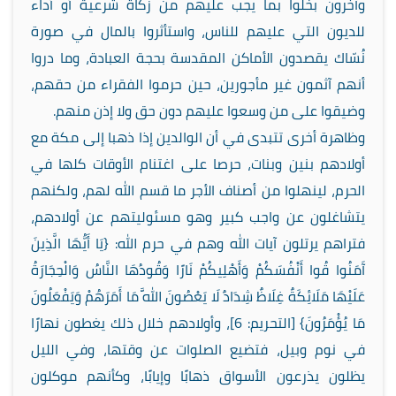
وآخرون بخلوا بما يجب عليهم من زكاة شرعية أو أداء
للديون التي عليهم للناس، واستأثروا بالمال في صورة
نُسّاك يقصدون الأماكن المقدسة بحجة العبادة، وما دروا
أنهم آثمون غير مأجورين، حين حرموا الفقراء من حقهم،
وضيقوا على من وسعوا عليهم دون حق ولا إذن منهم.
وظاهرة أخرى تتبدى في أن الوالدين إذا ذهبا إلى مكة مع
أولادهم بنين وبنات، حرصا على اغتنام الأوقات كلها في
الحرم، لينهلوا من أصناف الأجر ما قسم الله لهم، ولكنهم
يتشاغلون عن واجب كبير وهو مسئوليتهم عن أولادهم،
فتراهم يرتلون آيات الله وهم في حرم الله: {يَا أَيُّهَا الَّذِينَ
آَمَنُوا قُوا أَنْفُسَكُمْ وَأَهْلِيكُمْ نَارًا وَقُودُهَا النَّاسُ وَالْحِجَارَةُ
عَلَيْهَا مَلَائِكَةٌ غِلَاظٌ شِدَادٌ لَا يَعْصُونَ اللَّهَ مَا أَمَرَهُمْ وَيَفْعَلُونَ
مَا يُؤْمَرُونَ} [التحريم: 6]، وأولادهم خلال ذلك يغطون نهارًا
في نوم وبيل، فتضيع الصلوات عن وقتها، وفي الليل
يظلون يذرعون الأسواق ذهابًا وإيابًا، وكأنهم موكلون