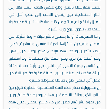
تصيب ممارسها بالملل وهو عكس هدف اللعب بها، إلى
الآثار الاجتماعية حين يتحول اللاعب إلى عضو أشل في
المنزل لا نفع له، فينتج عن ذلك مشكلات أسرية عديدة ولا
سيما حين يكون الزوج ورب الأسرة.
وأما المفرقعات أو ما يسمى بالشراقيات – وما أكثرها في
رمضان والعيدين – فإنها لعبة المآسي والسادية، فهي
إيذاء للآخرين وتلذذ بهذا الإيذاء، فكم روّعت من إنسان،
وكم أثخنت من جرح، وكم أتلفت من ممتلكات، ولا أستطيع
أن أتناسى جمرة الأسى في قلبي حين رأيت صورة طفلة
بريئة فقدت نور عينها بسبب طلقة مفرقعة صبيانية من
طفل آخر، لتبقى طول حياتها مشوهة حسيرة.
إن مسؤولية حصار هذه الآفة الاجتماعية الخطيرة تتوزع بين
التاجر الذي يخالف الأنظمة ببيعها ويروج بضاعة ضارة، وبين
من يقوم بشرائها، فهل من حل حاسم لنقضي على هذه