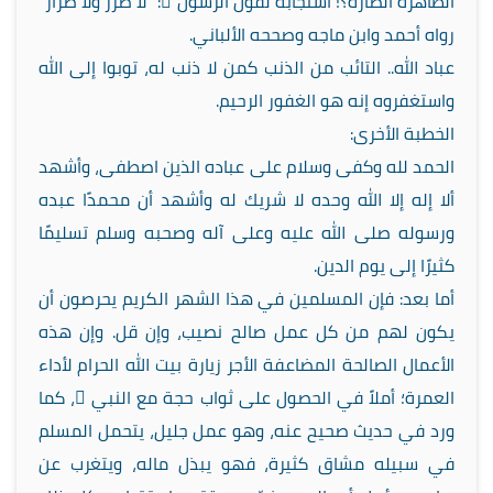
الظاهرة الضارة؟! استجابة لقول الرسول : “لا ضرر ولا ضرار”
رواه أحمد وابن ماجه وصححه الألباني.
عباد الله.. التائب من الذنب كمن لا ذنب له، توبوا إلى الله
واستغفروه إنه هو الغفور الرحيم.
الخطبة الأخرى:
الحمد لله وكفى وسلام على عباده الذين اصطفى، وأشهد
ألا إله إلا الله وحده لا شريك له وأشهد أن محمدًا عبده
ورسوله صلى الله عليه وعلى آله وصحبه وسلم تسليمًا
كثيرًا إلى يوم الدين.
أما بعد: فإن المسلمين في هذا الشهر الكريم يحرصون أن
يكون لهم من كل عمل صالح نصيب، وإن قل. وإن هذه
الأعمال الصالحة المضاعفة الأجر زيارة بيت الله الحرام لأداء
العمرة؛ أملاً في الحصول على ثواب حجة مع النبي ، كما
ورد في حديث صحيح عنه، وهو عمل جليل، يتحمل المسلم
في سبيله مشاق كثيرة، فهو يبذل ماله، ويتغرب عن