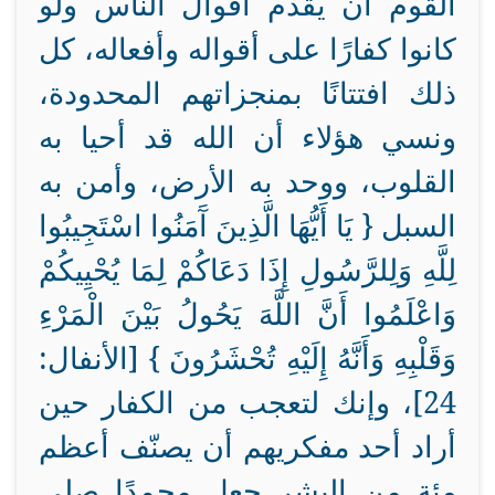
القوم أن يقدم أقوال الناس ولو
كانوا كفارًا على أقواله وأفعاله، كل
ذلك افتتانًا بمنجزاتهم المحدودة،
ونسي هؤلاء أن الله قد أحيا به
القلوب، ووحد به الأرض، وأمن به
السبل { يَا أَيُّهَا الَّذِينَ آَمَنُوا اسْتَجِيبُوا
لِلَّهِ وَلِلرَّسُولِ إِذَا دَعَاكُمْ لِمَا يُحْيِيكُمْ
وَاعْلَمُوا أَنَّ اللَّهَ يَحُولُ بَيْنَ الْمَرْءِ
وَقَلْبِهِ وَأَنَّهُ إِلَيْهِ تُحْشَرُونَ } [الأنفال:
24]، وإنك لتعجب من الكفار حين
أراد أحد مفكريهم أن يصنّف أعظم
مئة من البشر جعل محمدًا صلى