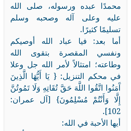
محمدًا عبده ورسوله، صلى الله
عليه وعلى آله وصحبه وسلم
تسليمًا كثيرًا.
أما بعد: فيا عباد الله أوصيكم
ونفسي المقصرة بتقوى الله
وطاعته؛ امتثالاً لأمر الله جل وعلا
في محكم التنزيل: { يَا أَيُّهَا الَّذِينَ
آَمَنُوا اتَّقُوا اللَّهَ حَقَّ تُقَاتِهِ وَلَا تَمُوتُنَّ
إِلَّا وَأَنْتُمْ مُسْلِمُونَ} [آل عمران:
102].
أيها الأحبة في الله: