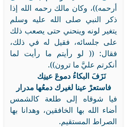
أرحمه))، وكان مالك رحمه الله إذا
ذكر النبي صلى الله عليه وسلم
يتغير لونه وينحني حتى يصعب ذلك
على جلسائه، فقيل له في ذلك،
فقال: (( لو رأيتم ما رأيت لما
أنكرتم عليَّ ما ترون)).
نَزَفَ البكاءُ دموعَ عينِك
فاستعرْ عينا لغيرك دمعُها مدرار
فيا شوقاه إلى طلعة كالشمس
أضاء الله بها الخافقين، وهدانا بها
الصراط المستقيم.