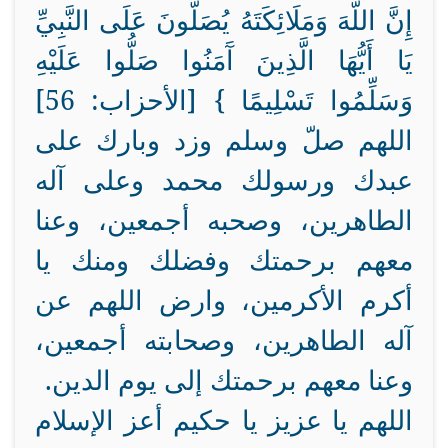
إِنَّ اللَّهَ وَمَلَائِكَتَهُ يُصَلُّونَ عَلَى النَّبِيِّ
يَا أَيُّهَا الَّذِينَ آَمَنُوا صَلُّوا عَلَيْهِ
وَسَلِّمُوا تَسْلِيمًا } [الأحزاب: 56]
اللهم صلّ وسلم وزد وبارك على
عبدك ورسولك محمد وعلى آله
الطاهرين، وصحبه أجمعين، وعنا
معهم برحمتك وفضلك ومنك يا
أكرم الأكرمين، وارض اللهم عن
آله الطاهرين، وصحابته أجمعين،
وعنا معهم برحمتك إلى يوم الدين.
اللهم يا عزيز يا حكيم أعز الإسلام