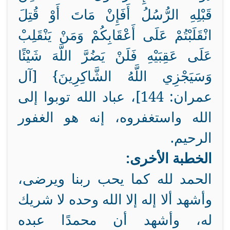
قَبْلِهِ الرُّسُلُ أَفَإِنْ مَاتَ أَوْ قُتِلَ
انْقَلَبْتُمْ عَلَى أَعْقَابِكُمْ وَمَنْ يَنْقَلِبْ
عَلَى عَقِبَيْهِ فَلَنْ يَضُرَّ اللَّهَ شَيْئًا
وَسَيَجْزِي اللَّهُ الشَّاكِرِينَ} [آل
عمران: 144]، عباد الله توبوا إلى
الله واستغفروه، إنه هو الغفور
الرحيم.
الخطبة الأخرى:
الحمد لله كما يحب ربنا ويرضى،
وأشهد ألا إله إلا الله وحده لا شريك
له، وأشهد أن محمدًا عبده