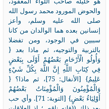
هو خليله صاحب اللواء المعقود،
والحوض المورود محمد رسول الله
صلى الله عليه وسلم، وأعز
إنسانين بعده هما الوالدان من كانا
سببين في الوجود، ومن تفضلا
بالتربية والتوجيه، ثم ماذا بعد {
وَأُولُو الْأَرْحَامِ بَعْضُهُمْ أَوْلَى بِبَعْضٍ
فِي كِتَابِ اللَّهِ إِنَّ اللَّهَ بِكُلِّ شَيْءٍ
عَلِيمٌ} [الأنفال: 75]، ثم ماذا؟ {
وَالْمُؤْمِنُونَ وَالْمُؤْمِنَاتُ بَعْضُهُمْ
أَوْلِيَاءُ بَعْضٍ} [التوبة: 71]. وأي حب
بعد ذلك ((فإنه ناقص؛ إذ العلاقات