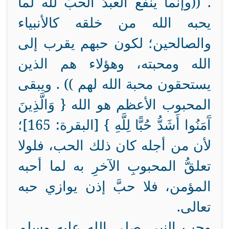
. ((وإنما ينفع العبدَ الحبُّ لله لما
يحبه الله من خلقه كالأنبياء
والصالحين؛ لكون حبهم يقرب إلى
الله ومحبته، وهؤلاء هم الذين
يستحقون محبة الله لهم )) . ويبقى
المحبوب الأعظم هو الله { وَالَّذِينَ
آَمَنُوا أَشَدُّ حُبًّا لِلَّهِ } [البقرة: 165]؛
لأن من أجله كان ذلك الحب، فلولا
تعلقُّ المحبوبِ الآخرِ به لما أحبه
المؤمن، فلا حبَّ إذن يوازي حبه
تعالى.
وحب النبي صلى الله عليه وسلم