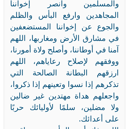
والمسلمين وانصر إخواننا
المجاهدين وارفع البأس والظلم
والجوع عن إخواننا المستضعفين
في مشارق الأرض ومغاربها، اللهم
آمنا في أوطاننا، وأصلح ولاة أمورنا،
ووفقهم لإصلاح رعاياهم، اللهم
ارزقهم البطانة الصالحة التي
تذكرهم إذا نسوا وتعينهم إذا ذكروا،
واجعلهم هداة مهتدين غير ضالين
ولا مضلين، سلمًا لأوليائك حربًا
على أعدائك.