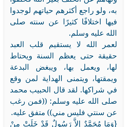
به، ولو راجع أكثرهم حياتهم لوجدوا
فيها اختلافًا كثيرًا عن سنته صلى
الله عليه وسلم.
لعمر الله لا يستقيم قلب العبد
حقيقة حتى يعظم السنة ويحتاط
لها، ويعمل بها، ويبغض البدعة
ويمقتها، ويتمنى الهداية لمن وقع
في شراكها. لقد قال الحبيب محمد
صلى الله عليه وسلم: ((فمن رغب
عن سنتي فليس مني)) متفق عليه.
{وَمَا مُحَمَّدٌ إِلاَّ رَسُولٌ قَدْ خَلَتْ مِنْ