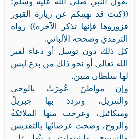
بقول النبي صلى الله عليه وسلم:
((كنت قد نهيتكم عن زيارة القبور
فزوروها فإنها تذكر الآخرة)) رواه
الترمذي وصححه الألباني.
كل ذلك دون توسل أو دعاء لغير
الله تعالى أو نحو ذلك من بدع ليس
لها سلطان مبين.
وإن مواطنَ عُمِرَتْ بالوحي
والتنزيل، وترددَ بها جبريلُ
وميكائيل، وعرجت منها الملائكةُ
والروح، وضجت عرصاتُها بالتقديس
والتسبيح، واشتملت تربتُها على