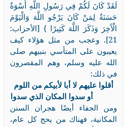
لَقَدْ كَانَ لَكُمْ فِي رَسُولِ اللَّهِ أُسْوَةٌ
حَسَنَةٌ لِمَنْ كَانَ يَرْجُو اللَّهَ وَالْيَوْمَ
الْآَخِرَ وَذَكَرَ اللَّهَ كَثِيرًا } [الأحزاب:
21]. وعجب من مثل هؤلاء كيف
يعيبون على المتأسي بنبيهم صلى
الله عليه وسلم، وهم المقصرون
في ذلك:
أقلوا عليهم لا أبا لأبيكم من اللوم
أو سدوا المكان الذي سدوا
ومن الجفاء أيضًا هجران السنن
المكانية، فهناك من يحج كل عام،