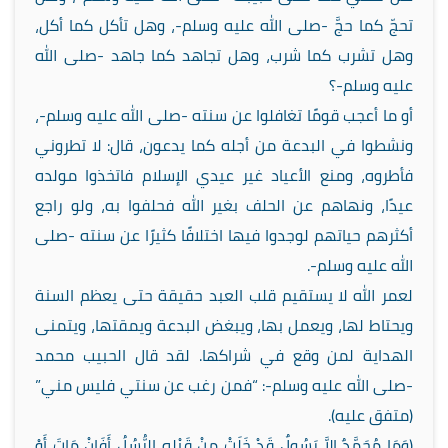
تحجّ كما حجَّ -صلى الله عليه وسلم-، وهل تأكل كما أكل،
وهل تشرب كما شرب، وهل تجاهد كما جاهد -صلى الله
عليه وسلم-؟
أو ما أعجب قومًا تغافلوا عن سنته -صلى الله عليه وسلم-،
ونشطوا في البدعة من أجله كما يدعون، قال: لا تطروني
فأطروه، ومنع الأعياد غير عيدي الإسلام فاتخذوا مولده
عيدًا، ونهاهم عن الحلف بغير الله فحلفوا به، ولو راجع
أكثرهم حياتهم لوجدوا فيها اختلافًا كثيرًا عن سنته -صلى
الله عليه وسلم-.
لعمر الله لا يستقيم قلب العبد حقيقة حتى يعظم السنة
ويحتاط لها، ويعمل بها، ويبغض البدعة ويمقتها، ويتمنى
الهداية لمن وقع في شراكها. لقد قال الحبيب محمد
-صلى الله عليه وسلم-: “فمن رغب عن سنتي فليس مني”
(متفق عليه).
(وَمَا مُحَمَّدٌ إِلاَّ رَسُولٌ قَدْ خَلَتْ مِنْ قَبْلِهِ الرُّسُلُ أَفَإِنْ مَاتَ أَوْ