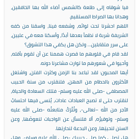
فيا شوقاه إلى طلعة كالشمس أضاء الله بها الخافقين،
وهدانا بها الصراط المستقيم.
اللهم احشرنا تحت لوائه، وشفعه فينا، واسقنا من كفه
الشريفة شربة لا نظمأ بعدها أبدًا، وأسكنا معه في عليين،
على سرر متقابلين… ولكن هل يكفي هذا التشوق؟
لقد قام في قلوبهم ما قصرت هممنا عن أن تقوم بأقله،
وأحيوا في شعورهم ما توارت مشاعرنا دونه.
أيها المحبون: لقد تباعد بنا الزمن وكثرت الفتن، واشتغل
الأكثرون بالحطام من المهن، فلنقترب من سنة الحبيب
المصطفى -صلى الله عليه وسلم- فتلك السعادة والحياة،
لنقترب حتى لا تصبح العبادات عادات، يُنسى فيها احتسابُ
الأجر من الله –تعالى-، وتُتْرَكُ متابعتُه -صلى الله عليه
وسلم- وتوقيرُه، ألا فلنسأل عن الواجبات لنعوضَها، وعن
السنن لنحييَها، وعن البدعة لنحاربَها.
هل تصلي كما صلى حبيبك -صلى الله عليه وسلم-، وهل