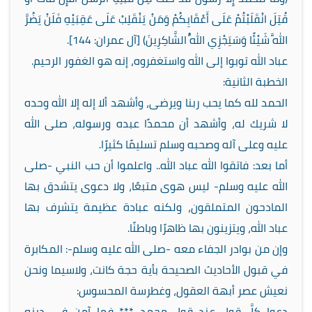
قُتِلَ انْقَلَبْتُمْ عَلَى أَعْقَابِكُمْ وَمَنْ يَنْقَلِبْ عَلَى عَقِبَيْهِ فَلَنْ يَضُرَّ
اللَّهَ شَيْئًا وَسَيَجْزِي اللَّهُ الشَّاكِرِينَ) [آل عمران: 144].
عباد الله توبوا إلى الله واستغفروه، إنه هو الغفور الرحيم.
الخطبة الثانية:
الحمد لله كما يحب ربنا ويرضى، وأشهد ألا إله إلا الله وحده
لا شريك له، وأشهد أن محمدًا عبده ورسوله، صلى الله
عليه وعلى آله وصحبه وسلم تسليمًا كثيرًا.
أما بعد: فاتقوا الله عباد الله.. واعلموا أن حب النبي -صلى
الله عليه وسلم- ليس هوى متبعًا، ولا دعوى يتشدق بها
المادحون المتملقون، ولكنه عبادة عظيمة يتشرف بها
عباد الله، ويتزينون بها ظاهرًا وباطنًا.
وإن من بوادر الجفاء معه -صلى الله عليه وسلم-: المكابرة
في قبول الأحاديث الصحيحة بأية حجة كانت، ولاسيما ونحن
نعيش عصر أبهة العقول، وغطرسة المحسوس:
دعوا كلَّ قولٍ عند قولِ محمدٍ *** فما آمن في دينه