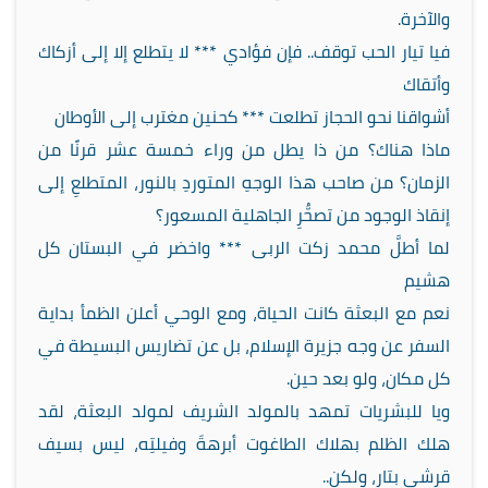
والآخرة.
فيا تيار الحب توقف.. فإن فؤادي *** لا يتطلع إلا إلى أزكاك
وأتقاك
أشواقنا نحو الحجاز تطلعت *** كحنين مغترب إلى الأوطان
ماذا هناك؟ من ذا يطل من وراء خمسة عشر قرنًا من
الزمان؟ من صاحب هذا الوجهِ المتوردِ بالنور، المتطلعِ إلى
إنقاذ الوجود من تصحُّرِ الجاهلية المسعور؟
لما أطلَّ محمد زكت الربى *** واخضر في البستان كل
هشيم
نعم مع البعثة كانت الحياة، ومع الوحي أعلن الظمأ بداية
السفر عن وجه جزيرة الإسلام، بل عن تضاريس البسيطة في
كل مكان، ولو بعد حين.
ويا للبشريات تمهد بالمولد الشريف لمولد البعثة، لقد
هلك الظلم بهلاك الطاغوت أبرهةَ وفيلتِه، ليس بسيف
قرشي بتار، ولكن..