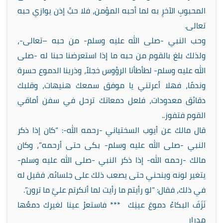
المحبوبِ الآخرِ به لما أحبه المؤمن، فلا حبَّ إذن يوازي حبه
تعالى.
وحب النبي -صلى الله عليه وسلم- من حبه –تعالى-،
ولذلك بلغ بالقوم من حبه ما إذا استعرضنا حبنا له -صلى
الله عليه وسلم- لطأطأنا الرؤوس خجلاً، وذرينا الدموع حسرة
وندمًا، فهلا أعرتني يا موفق سمعك هنيهات، وقلبك
دقائق معدودات، فلعل دمعاتك ترحل في سفن أماقي
القوم فتفوز..
قال مالك عن أيوب السختياني -رحمه الله-: “كان إذا ذكر
النبي -صلى الله عليه وسلم- بكى حتى أرحمه”، وكان
مالك -رحمه الله- إذا ذكر النبي -صلى الله عليه وسلم-
يتغير لونه وينحني حتى يصعب ذلك على جلسائه، فقيل له
في ذلك، فقال: “لو رأيتم ما رأيت لما أنكرتم عليَّ ما ترون”.
نَزَفَ البكاءُ دموعَ عينِك *** فاستعرْ عينا لغيرك دمعُها
مدرار