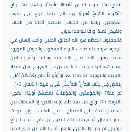
تموج بها قلوب الناس أشكالاً وألوانًا، وتلعب بها رياح
الأهواء الهوجُ أسرابًا ووحدانًا، بينما تتربع في قلوب
المؤمنين رياضًا من الجنات، وتتناغم ألحانًا من الثبات،
وتفيض تعبدًا ورقًّا للواحد الديان.
فالمحبوب الأعظم هو الله الخالق الجليل، وأحب إنسان في
الوجود هو خليله صاحب اللواء المعقود، والحوض المورود
محمد رسول الله -صلى الله عليه وسلم-، وأعز إنسانين
بعده هما الوالدان من كانا سببين في الوجود، ومن تفضلا
بالتربية والتوجيه، ثم ماذا بعد (وَأُولُو الْأَرْحَامِ بَعْضُهُمْ أَوْلَى
بِبَعْضٍ فِي كِتَابِ اللَّهِ إِنَّ اللَّهَ بِكُلِّ شَيْءٍ عَلِيمٌ) [الأنفال: 75].
ثم ماذا؟ (وَالْمُؤْمِنُونَ وَالْمُؤْمِنَاتُ بَعْضُهُمْ أَوْلِيَاءُ بَعْضٍ)
[التوبة: 71]، وأيّ حب بعد ذلك فإنه ناقص؛ إذ العلاقات بين
الآدميين بُنيت على المصالح – في الغالب – وإن تنوعت
صور الجمال أو تجملت تلك الصور، بل كم حب بدا رائع
الإقبال، لم يدبر إلا بالخزي والعار، أجارنا الله من خزي الدنيا