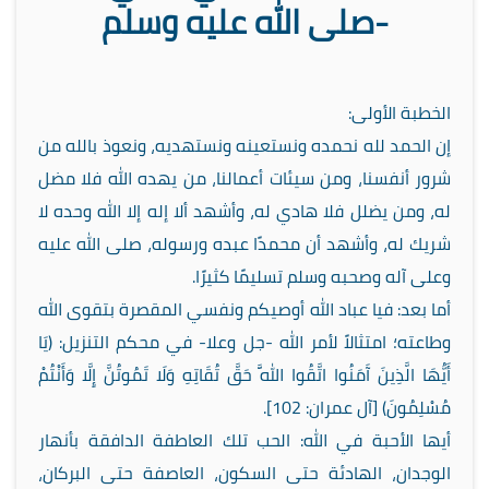
-صلى الله عليه وسلم
الخطبة الأولى:
إن الحمد لله نحمده ونستعينه ونستهديه، ونعوذ بالله من
شرور أنفسنا، ومن سيئات أعمالنا، من يهده الله فلا مضل
له، ومن يضلل فلا هادي له، وأشهد ألا إله إلا الله وحده لا
شريك له، وأشهد أن محمدًا عبده ورسوله، صلى الله عليه
وعلى آله وصحبه وسلم تسليمًا كثيرًا.
أما بعد: فيا عباد الله أوصيكم ونفسي المقصرة بتقوى الله
وطاعته؛ امتثالاً لأمر الله -جل وعلا- في محكم التنزيل: (يَا
أَيُّهَا الَّذِينَ آَمَنُوا اتَّقُوا اللَّهَ حَقَّ تُقَاتِهِ وَلَا تَمُوتُنَّ إِلَّا وَأَنْتُمْ
مُسْلِمُونَ) [آل عمران: 102].
أيها الأحبة في الله: الحب تلك العاطفة الدافقة بأنهار
الوجدان، الهادئة حتى السكون، العاصفة حتى البركان،