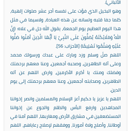
الألباني).
وهو البخيل الذي فوَّت على نفسه أجر عشر صلوات إلهية،
كلما جفا قلبه ولسانه عن هذه العبادة، ولاسيما في مثل
هذا اليوم العظيم يوم الجمعة، يقول الله جل في علاه: (إِنَّ
اللَّهَ وَمَلَائِكَتَهُ يُصَلُّونَ عَلَى النَّبِيِّ يَا أَيُّهَا الَّذِينَ آَمَنُوا صَلُّوا
عَلَيْهِ وَسَلِّمُوا تَسْلِيمًا) [الأحزاب: 56].
اللهم صلّ وسلم وزد وبارك على عبدك ورسولك محمد
وعلى آله الطاهرين، وصحبه أجمعين، وعنا معهم برحمتك
وفضلك ومنك يا أكرم الأكرمين، وارض اللهم عن آله
الطاهرين، وصحابته أجمعين، وعنا معهم برحمتك إلى يوم
الدين.
اللهم يا عزيز يا حكيم أعز الإسلام والمسلمين وانصر إخواننا
المجاهدين وارفع البأس والظلم والجوع عن إخواننا
المستضعفين في مشارق الأرض ومغاربها، اللهم آمنا في
أوطاننا، وأصلح ولاة أمورنا، ووفقهم لإصلاح رعاياهم، اللهم