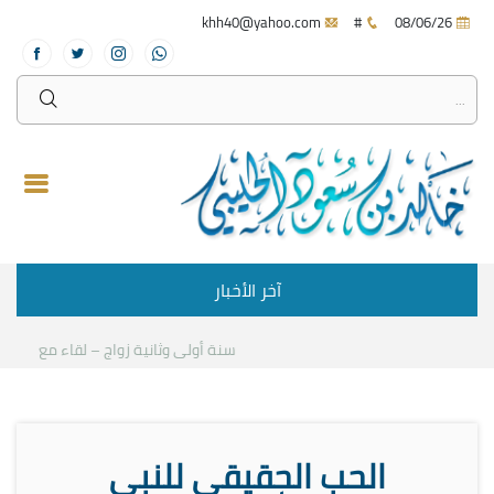
khh40@yahoo.com
#
08/06/26
آخر الأخبار
سنة أولى وثانية زواج – لقاء مع د.خالد الح
الحب الحقيقي للنبي