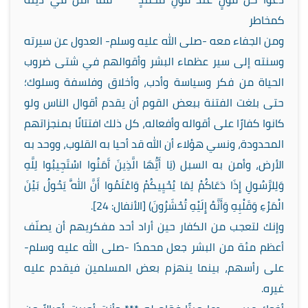
كمخاطر
ومن الجفاء معه -صلى الله عليه وسلم- العدول عن سيرته
وسنته إلى سير عظماء البشر وأقوالهم في شتى ضروب
الحياة من فكر وسياسة وأدب، وأخلاق وفلسفة وسلوك؛
حتى بلغت الفتنة ببعض القوم أن يقدم أقوال الناس ولو
كانوا كفارًا على أقواله وأفعاله، كل ذلك افتتانًا بمنجزاتهم
المحدودة، ونسي هؤلاء أن الله قد أحيا به القلوب، ووحد به
الأرض، وأمن به السبل (يَا أَيُّهَا الَّذِينَ آَمَنُوا اسْتَجِيبُوا لِلَّهِ
وَلِلرَّسُولِ إِذَا دَعَاكُمْ لِمَا يُحْيِيكُمْ وَاعْلَمُوا أَنَّ اللَّهَ يَحُولُ بَيْنَ
الْمَرْءِ وَقَلْبِهِ وَأَنَّهُ إِلَيْهِ تُحْشَرُونَ) [الأنفال: 24].
وإنك لتعجب من الكفار حين أراد أحد مفكريهم أن يصنّف
أعظم مئة من البشر جعل محمدًا -صلى الله عليه وسلم-
على رأسهم، بينما ينهزم بعض المسلمين فيقدم عليه
غيره.