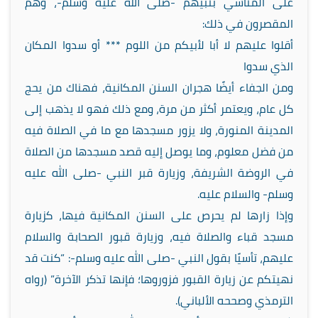
على المتأسي بنبيهم -صلى الله عليه وسلم-، وهم
المقصرون في ذلك:
أقلوا عليهم لا أبا لأبيكم من اللوم *** أو سدوا المكان
الذي سدوا
ومن الجفاء أيضًا هجران السنن المكانية، فهناك من يحج
كل عام، ويعتمر أكثر من مرة، ومع ذلك فهو لا يذهب إلى
المدينة المنورة، ولا يزور مسجدها مع ما في الصلاة فيه
من فضل معلوم، وما يوصل إليه قصد مسجدها من الصلاة
في الروضة الشريفة، وزيارة قبر النبي -صلى الله عليه
وسلم- والسلام عليه.
وإذا زارها لم يحرص على السنن المكانية فيها، كزيارة
مسجد قباء والصلاة فيه، وزيارة قبور الصحابة والسلام
عليهم، تأسيًا بقول النبي -صلى الله عليه وسلم-: “كنت قد
نهيتكم عن زيارة القبور فزوروها؛ فإنها تذكر الآخرة” (رواه
الترمذي وصححه الألباني).