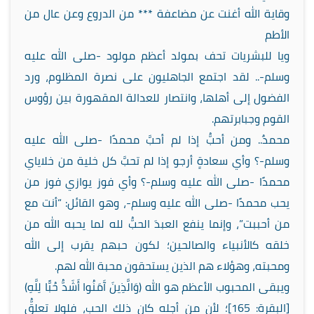
وقاية الله أغنت عن مضاعفة *** من الدروع وعن عال من
الأطم
ويا للبشريات تحف بمولد أعظم مولود -صلى الله عليه
وسلم-.. لقد اجتمع الجاهليون على نصرة المظلوم، ورد
الفضول إلى أهلها، وانتصار للعدالة المقهورة بين رؤوس
القوم وجبابرتهم.
محمدٌ.. ومن أحبُّ إذا لم أحبَّ محمدًا -صلى الله عليه
وسلم-؟ وأي سعادةٍ أرجو إذا لم تحبَّ كل خلية من خلاياي
محمدًا -صلى الله عليه وسلم-؟ وأي فوز يوازي فوز من
يحب محمدًا -صلى الله عليه وسلم-، وهو القائل: “أنت مع
من أحببت”، وإنما ينفع العبدَ الحبُّ لله لما يحبه الله من
خلقه كالأنبياء والصالحين؛ لكون حبهم يقرب إلى الله
ومحبته، وهؤلاء هم الذين يستحقون محبة الله لهم.
ويبقى المحبوب الأعظم هو الله (وَالَّذِينَ آَمَنُوا أَشَدُّ حُبًّا لِلَّهِ)
[البقرة: 165]؛ لأن من أجله كان ذلك الحب، فلولا تعلقُّ