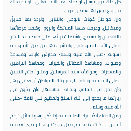
كل ذلك دون توسل أو دعاء لغير الله –تعالى- أو نحو ذلك
من بدع ليس لها سلطان مبين.
وإن مواطنَ عُمِرَتْ بالوحي والتنزيل، وترددَ بها جبريلُ
وميكائيل، وعرجت منها الملائكةُ والروح، وضجت عرصاتُها
بالتقديس والتسبيح، واشتملت تربتُها على جسدِ سيدِ البشرِ
-صلى الله عليه وسلم-، وانتشر عنها من دين الله وسنة
رسوله -صلى الله عليه وسلم- مدارسُ وآيات، ومساجدُ
وصلوات، ومشاهدُ الفضائل والخيرات، ومعاهدُ البراهين
والمعجزات، ومواقفُ سيد المرسلين، ومتبوأ خاتم النبيين
-صلى الله عليه وسلم-، لجدير بتلك المواطن أن يعتنى بها،
وأن تحل في القلوب وتخالطَ بشاشتَها، وأن يكون في
زيارتها ما يحدو إلى اتباعِ السنةِ وتعظيمِ نبي الأمة -صلى
الله عليه وسلم-.
ومن الجفاء أيضًا: ترك الصلاة عليه إذا ذُكر، وهو القائل: “رغم
أنف رجل ذكرت عنده فلم يصل عليّ” (رواه الترمذي وصححه