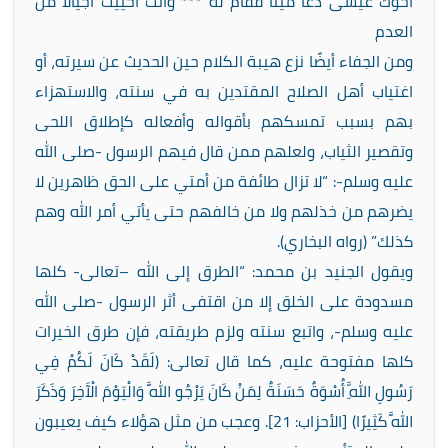
أخوك عيسى دعا ميتًا فقام له *** وأنت أحييت أجيالاً من
العدم
ومن الجفاء أيضًا نزع هيبة الكلام حين الحديث عن سيرته، أو
اغتياب أهل الصلاح المقتدين به في سنته، والاستهزاء
بهم بسبب تمسكهم بأقواله وأفعاله كإطلاق اللحى
وتقصير الثياب، ولعلهم ممن قال فيهم الرسول -صلى الله
عليه وسلم-: “لا تزال طائفة من أمتي على الحق ظاهرين لا
يضرهم من خذلهم ولا من خالفهم حتى يأتي أمر الله وهم
كذلك” (رواه البخاري).
ويقول الجنيد بن محمد: “الطرق إلى الله –تعالى- كلها
مسدودة على الخلق إلا من اقتفى أثر الرسول -صلى الله
عليه وسلم-، واتبع سنته ولزم طريقته، فإن طرق الخيرات
كلها مفتوحة عليه، كما قال تعالى: (لَقَدْ كَانَ لَكُمْ فِي
رَسُولِ اللَّهِ أُسْوَةٌ حَسَنَةٌ لِمَنْ كَانَ يَرْجُو اللَّهَ وَالْيَوْمَ الْآَخِرَ وَذَكَرَ
اللَّهَ كَثِيرًا) [الأحزاب: 21]. وعجب من مثل هؤلاء كيف يعيبون