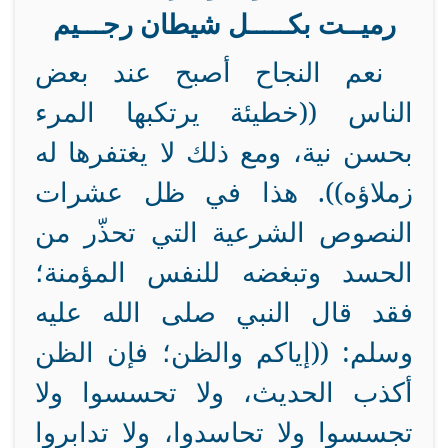
رميــت بكـــــل شيطان رجـــيم
نعم النجاح أصبح عند بعض
الناس ((خطيئة يرتكبها المرء
بحسن نية، ومع ذلك لا يغتفرها له
زملاؤه)). هذا في ظل عشرات
النصوص الشرعية التي تحذّر من
الحسد وتبغضه للنفس المؤمنة؛
فقد قال النبي صلى الله عليه
وسلم: ((إياكم والظن؛ فإن الظن
أكذب الحديث، ولا تحسسوا ولا
تجسسوا ولا تحاسدوا، ولا تدابروا