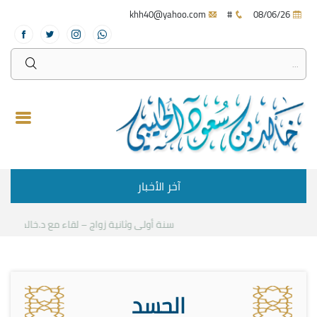
khh40@yahoo.com
#
08/06/26
آخر الأخبار
سنة أولى وثانية زواج – لقاء مع د.خالد الحليبي
الحسد