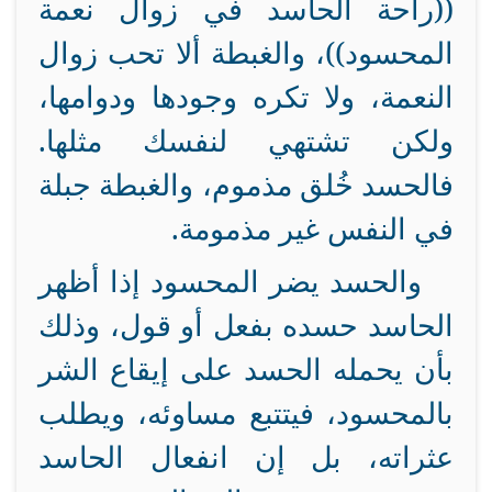
((راحة الحاسد في زوال نعمة
المحسود))، والغبطة ألا تحب زوال
النعمة، ولا تكره وجودها ودوامها،
ولكن تشتهي لنفسك مثلها.
فالحسد خُلق مذموم، والغبطة جبلة
في النفس غير مذمومة.
والحسد يضر المحسود إذا أظهر
الحاسد حسده بفعل أو قول، وذلك
بأن يحمله الحسد على إيقاع الشر
بالمحسود، فيتتبع مساوئه، ويطلب
عثراته، بل إن انفعال الحاسد