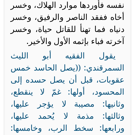
نفسه فأوردها موارد الهلاك، وخسر
أخاه ففقد الناصر والرفيق، وخسر
دنياه فما تهنأ للقاتل حياة، وخسر
آخرته فباء بإثمه الأول والأخير.
يقول الفقيه أبو الليث
السمرقندي: ((يصل الحاسد خمس
عقوبات، قبل أن يصل حسده إلى
المحسود، أولها: غمّ لا ينقطع،
وثانيها: مصيبة لا يؤجر عليها،
وثالثها: مذمة لا يُحمد عليها،
ورابعها: سخط الرب، وخامسها: