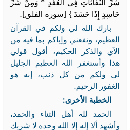
شَرِّ النَّفَّاثَاتِ فِي الْعُقَدِ * وَمِنْ شَرِّ
حَاسِدٍ إِذَا حَسَدَ } [سورة الفلق].
بارك الله لي ولكم في القرآن
العظيم، ونفعني وإياكم بما فيه من
الآي والذكر الحكيم، أقول قولي
هذا وأستغفر الله العظيم الجليل
لي ولكم من كل ذنب، إنه هو
الغفور الرحيم.
الخطبة الأخرى:
الحمد لله أهل الثناء والحمد،
وأشهد ألا إله إلا الله وحده لا شريك