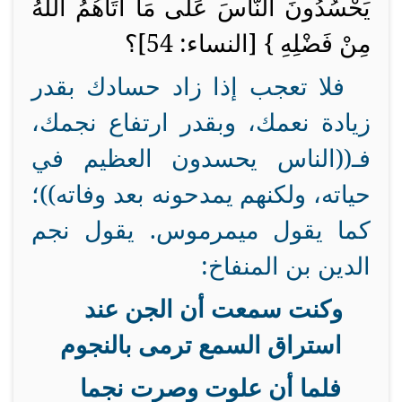
يَحْسُدُونَ النَّاسَ عَلَى مَا آَتَاهُمُ اللَّهُ
مِنْ فَضْلِهِ } [النساء: 54]؟
فلا تعجب إذا زاد حسادك بقدر
زيادة نعمك، وبقدر ارتفاع نجمك،
فـ((الناس يحسدون العظيم في
حياته، ولكنهم يمدحونه بعد وفاته))؛
كما يقول ميمرموس. يقول نجم
الدين بن المنفاخ:
وكنت سمعت أن الجن عند
استراق السمع ترمى بالنجوم
فلما أن علوت وصرت نجما