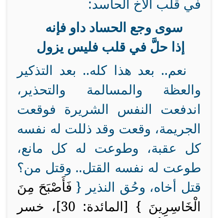
في قلب الأخ الحاسد:
سوى وجع الحساد داو فإنه
إذا حلَّ في قلب فليس يزول
نعم.. بعد هذا كله.. بعد التذكير
والعظة والمسالمة والتحذير،
اندفعت النفس الشريرة فوقعت
الجريمة، وقعت وقد ذللت له نفسه
كل عقبة، وطوعت له كل مانع،
طوعت له نفسه القتل.. وقتل من؟
قتل أخاه، وحُق النذير {
فَأَصْبَحَ مِنَ
الْخَاسِرِينَ } [المائدة: 30]، خسر