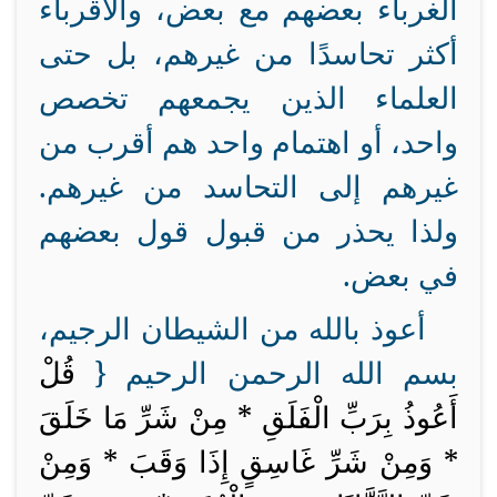
الغرباء بعضهم مع بعض، والأقرباء
أكثر تحاسدًا من غيرهم، بل حتى
العلماء الذين يجمعهم تخصص
واحد، أو اهتمام واحد هم أقرب من
غيرهم إلى التحاسد من غيرهم.
ولذا يحذر من قبول قول بعضهم
في بعض.
أعوذ بالله من الشيطان الرجيم،
بسم الله الرحمن الرحيم {
قُلْ
أَعُوذُ بِرَبِّ الْفَلَقِ * مِنْ شَرِّ مَا خَلَقَ
* وَمِنْ شَرِّ غَاسِقٍ إِذَا وَقَبَ * وَمِنْ