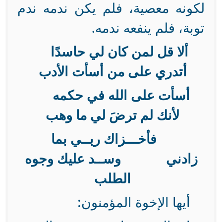
لكونه معصية، فلم يكن ندمه ندم
توبة، فلم ينفعه ندمه.
ألا قل لمن كان لي حاسدًا
أتدري على من أسأت الأدب
أسأت على الله في حكمه
لأنك لم ترضَ لي ما وهب
فأخـــزاك ربــي بما
زادني وســد عليك وجوه
الطلب
أيها الإخوة المؤمنون: