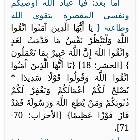
أما بعد: فيا عباد الله أوصيكم
ونفسي المقصرة بتقوى الله
وطاعته {
يَا أَيُّهَا الَّذِينَ آَمَنُوا اتَّقُوا
اللَّهَ وَلْتَنْظُرْ نَفْسٌ مَا قَدَّمَتْ لِغَدٍ
وَاتَّقُوا اللَّهَ إِنَّ اللَّهَ خَبِيرٌ بِمَا تَعْمَلُونَ
} [الحشر: 18] {
يَا أَيُّهَا الَّذِينَ آَمَنُوا
اتَّقُوا اللَّهَ وَقُولُوا قَوْلًا سَدِيدًا *
يُصْلِحْ لَكُمْ أَعْمَالَكُمْ وَيَغْفِرْ لَكُمْ
ذُنُوبَكُمْ وَمَنْ يُطِعِ اللَّهَ وَرَسُولَهُ فَقَدْ
فَازَ فَوْزًا عَظِيمًا} [الأحزاب: 70-
71].