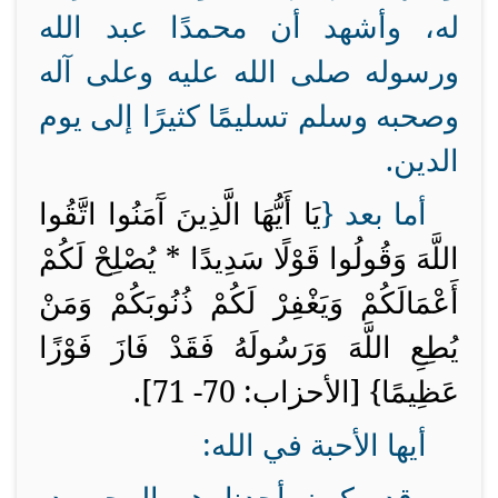
له، وأشهد أن محمدًا عبد الله
ورسوله صلى الله عليه وعلى آله
وصحبه وسلم تسليمًا كثيرًا إلى يوم
الدين.
أما بعد {
يَا أَيُّهَا الَّذِينَ آَمَنُوا اتَّقُوا
اللَّهَ وَقُولُوا قَوْلًا سَدِيدًا * يُصْلِحْ لَكُمْ
أَعْمَالَكُمْ وَيَغْفِرْ لَكُمْ ذُنُوبَكُمْ وَمَنْ
يُطِعِ اللَّهَ وَرَسُولَهُ فَقَدْ فَازَ فَوْزًا
عَظِيمًا} [الأحزاب: 70- 71].
أيها الأحبة في الله: