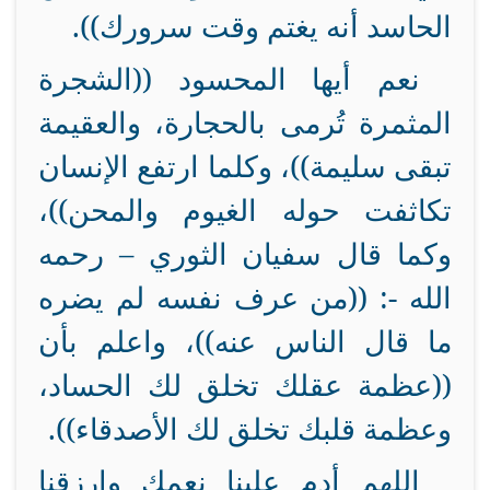
الحاسد أنه يغتم وقت سرورك)).
نعم أيها المحسود ((الشجرة
المثمرة تُرمى بالحجارة، والعقيمة
تبقى سليمة))، وكلما ارتفع الإنسان
تكاثفت حوله الغيوم والمحن))،
وكما قال سفيان الثوري – رحمه
الله -: ((من عرف نفسه لم يضره
ما قال الناس عنه))، واعلم بأن
((عظمة عقلك تخلق لك الحساد،
وعظمة قلبك تخلق لك الأصدقاء)).
اللهم أدم علينا نعمك وارزقنا