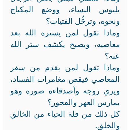
بلبوس النساء، ووضع المكياج
ونحوه، وترجُّل الفتيات؟
وماذا تقول لمن يستره الله بعد
معاصيه، ويصبح يكشف ستر الله
عنه؟
وماذا تقول لمن يقدم من سفر
المعاصي فيقص مغامرات الفساد،
ويري زوجه وأصدقاءه صوره وهو
يمارس العهر والفجور؟
كل ذلك من قلة الحياء من الخالق
والخلق.