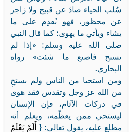
سُلب الحياء صادّ عن قبيح ولا زاجر
عن محظور، فهو يُقدِم على ما
يشاء ويأتي ما يهوى؛ كما قال النبي
صلى الله عليه وسلم: «إذا لم
تستح فاصنع ما شئت» رواه
البخاري.
ومن استحيا من الناس ولم يستحِ
من الله عز وجل وتقدس فقد هوى
في دركات الآثام، فإن الإنسان
ليستحي ممن يعظّمه، ويعلم أنه
مطلع عليه، يقول تعالى: {
أَلَمْ يَعْلَمْ