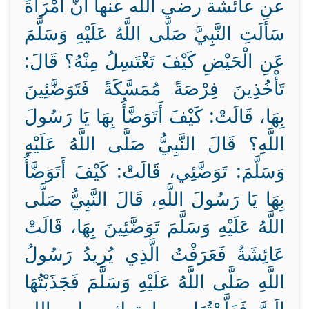
عن عائشة رضي الله عنها أَنَّ امْرَأَةً
سَأَلَتِ النَّبِيَّ صَلَّى اللَّهُ عَلَيْهِ وَسَلَّمَ
عَنِ الْحَيْضِ كَيْفَ تَغْتَسِلُ مِنْهُ؟ قَالَ:
تَأْخُذِينَ فِرْصَةً مُمَسَّكَةً فَتَوَضَّئِينَ
بِهَا، قَالَتْ: كَيْفَ أَتَوَضَّأُ بِهَا يَا رَسُولَ
اللَّهِ؟ قَالَ النَّبِيُّ صَلَّى اللَّهُ عَلَيْهِ
وَسَلَّمَ: تَوَضَّئِي، قَالَتْ: كَيْفَ أَتَوَضَّأُ
بِهَا يَا رَسُولَ اللَّهِ، قَالَ النَّبِيُّ صَلَّى
اللَّهُ عَلَيْهِ وَسَلَّمَ تَوَضَّئِينَ بِهَا، قَالَتْ
عَائِشَةُ فَعَرَفْتُ الَّذِي يُرِيدُ رَسُولُ
اللَّهِ صَلَّى اللَّهُ عَلَيْهِ وَسَلَّمَ فَجَذَبْتُهَا