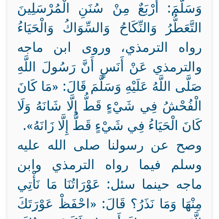
وَسَلَّمَ: أَرْبَعٌ مِنْ سُنَنِ الْمُرْسَلِينَ
التَّعَطُّرُ وَالنِّكَاحُ وَالسِّوَاكُ وَالْحَيَاءُ
رواه الترمذي، وروى ابن ماجه
والترمذي عَنْ أَنَسٍ أَنَّ رَسُولَ اللَّهِ
صَلَّى اللَّهُ عَلَيْهِ وَسَلَّمَ قَالَ: «مَا كَانَ
الْفُحْشُ فِي شَيْءٍ قَطُّ إِلَّا شَانَهُ وَلَا
كَانَ الْحَيَاءُ فِي شَيْءٍ قَطُّ إِلَّا زَانَهُ».
وصح عن رسولنا صلى الله عليه
وسلم فيما رواه الترمذي وابن
ماجه حينما سئل: عَوْرَاتُنَا مَا نَأْتِي
مِنْهَا وَمَا نَذَرُ؟ قَالَ: «احْفَظْ عَوْرَتَكَ