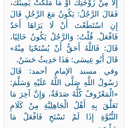
إِلَّا مِنْ زَوْجَتِكَ أَوْ مَا مَلَكَتْ يَمِينُكَ،
فَقَالَ الرَّجُلُ: يَكُونُ مَعَ الرَّجُلِ قَالَ
إِنِ اسْتَطَعْتَ أَنْ لَا يَرَاهَا أَحَدٌ
فَافْعَلْ. قُلْتُ: وَالرَّجُلُ يَكُونُ خَالِيًا،
قَالَ: فَاللَّهُ أَحَقُّ أَنْ يُسْتَحْيَا مِنْهُ»
قَالَ أَبُو عِيسَى: هَذَا حَدِيثٌ حَسَنٌ.
وفي مسند الإمام أحمد: قَالَ
رَسُولُ اللَّهِ صَلَّى اللَّهُ عَلَيْهِ وَسَلَّمَ:
«الْمَعْرُوفُ كُلُّهُ صَدَقَةٌ، وَإِنَّ آخِرَ مَا
تَعَلَّقَ بِهِ أَهْلُ الْجَاهِلِيَّةِ مِنْ كَلَامِ
النُّبُوَّةِ إِذَا لَمْ تَسْتَحِ فَافْعَلْ مَا