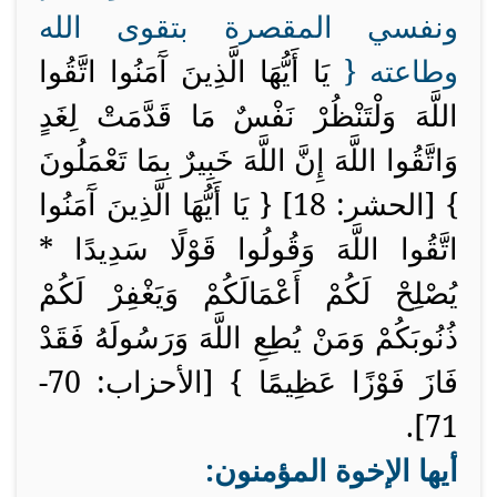
ونفسي المقصرة بتقوى الله
وطاعته {
يَا أَيُّهَا الَّذِينَ آَمَنُوا اتَّقُوا
اللَّهَ وَلْتَنْظُرْ نَفْسٌ مَا قَدَّمَتْ لِغَدٍ
وَاتَّقُوا اللَّهَ إِنَّ اللَّهَ خَبِيرٌ بِمَا تَعْمَلُونَ
} [الحشر: 18] {
يَا أَيُّهَا الَّذِينَ آَمَنُوا
اتَّقُوا اللَّهَ وَقُولُوا قَوْلًا سَدِيدًا *
يُصْلِحْ لَكُمْ أَعْمَالَكُمْ وَيَغْفِرْ لَكُمْ
ذُنُوبَكُمْ وَمَنْ يُطِعِ اللَّهَ وَرَسُولَهُ فَقَدْ
فَازَ فَوْزًا عَظِيمًا } [الأحزاب: 70-
71].
أيها الإخوة المؤمنون: