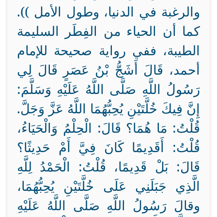
والرغبة في الدنيا، وطول الأمل )).
كما أن الحياء من الفِطَر السليمة
الطيبة، ففي رواية صحيحة للإمام
أحمد، قَالَ أَشَجُّ بْنُ عَصَرٍ قَالَ لِي
رَسُولُ اللَّهِ صَلَّى اللَّهُ عَلَيْهِ وَسَلَّمَ:
إِنَّ فِيكَ خُلَّتَيْنِ يُحِبُّهُمَا اللَّهُ عَزَّ وَجَلَّ.
قُلْتُ: مَا هُمَا؟ قَالَ: الْحِلْمُ وَالْحَيَاءُ،
قُلْتُ: أَقَدِيمًا كَانَ فِيَّ أَمْ حَدِيثًا؟
قَالَ: بَلْ قَدِيمًا، قُلْتُ: الْحَمْدُ لِلَّهِ
الَّذِي جَبَلَنِي عَلَى خُلَّتَيْنِ يُحِبُّهُمَا،
وقالَ رَسُولُ اللَّهِ صَلَّى اللَّهُ عَلَيْهِ