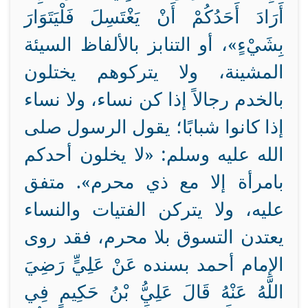
أَرَادَ أَحَدُكُمْ أَنْ يَغْتَسِلَ فَلْيَتَوَارَ
بِشَيْءٍ»، أو التنابز بالألفاظ السيئة
المشينة، ولا يتركوهم يختلون
بالخدم رجالاً إذا كن نساء، ولا نساء
إذا كانوا شبابًا؛ يقول الرسول صلى
الله عليه وسلم: «لا يخلون أحدكم
بامرأة إلا مع ذي محرم». متفق
عليه، ولا يتركن الفتيات والنساء
يعتدن التسوق بلا محرم، فقد روى
الإمام أحمد بسنده عَنْ عَلِيٍّ رَضِيَ
اللَّهُ عَنْهُ قَالَ عَلِيُّ بْنُ حَكِيمٍ فِي