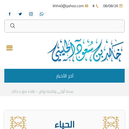
khh40@yahoo.com
#
08/08/26
آخر الأخبار
سنة أولى وثانية زواج – لقاء مع د.خالد الحليبي
كي
الحياء