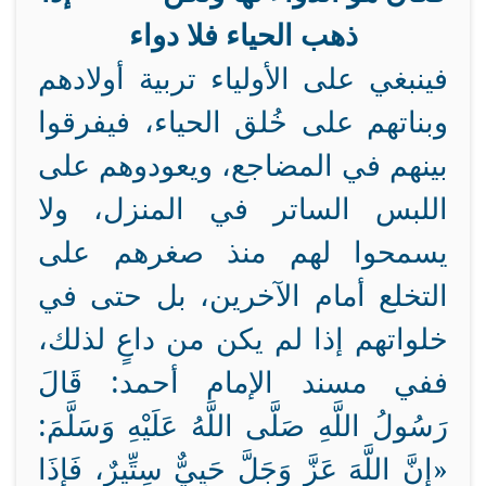
ذهب الحياء فلا دواء
فينبغي على الأولياء تربية أولادهم
وبناتهم على خُلق الحياء، فيفرقوا
بينهم في المضاجع، ويعودوهم على
اللبس الساتر في المنزل، ولا
يسمحوا لهم منذ صغرهم على
التخلع أمام الآخرين، بل حتى في
خلواتهم إذا لم يكن من داعٍ لذلك،
ففي مسند الإمام أحمد: قَالَ
رَسُولُ اللَّهِ صَلَّى اللَّهُ عَلَيْهِ وَسَلَّمَ:
«إِنَّ اللَّهَ عَزَّ وَجَلَّ حَيِيٌّ سِتِّيرٌ، فَإِذَا