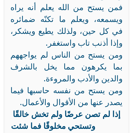
فمن يستح من الله يعلم أنه يراه
ويسمعه، ويعلم ما تكنّه ضمائره
في كل حين، ولذلك يطيع ويشكر،
وإذا أذنب تاب واستغفر.
ومن يستح من الناس لم يواجههم
بما يكرهون مما يخل بالشرف
والدين والأدب والمروءة.
ومن يستح من نفسه حاسبها فيما
يصدر عنها من الأقوال والأعمال.
إذا لم تصن عرضًا ولم تخش خالقًا
وتستحي مخلوقًا فما شئت