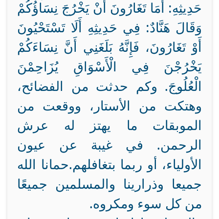
حَدِيثِهِ: أَمَا تَغَارُونَ أَنْ يَخْرُجَ نِسَاؤُكُمْ
وَقَالَ هَنَّادٌ: فِي حَدِيثِهِ أَلَا تَسْتَحْيُونَ
أَوْ تَغَارُونَ، فَإِنَّهُ بَلَغَنِي أَنَّ نِسَاءَكُمْ
يَخْرُجْنَ فِي الْأَسْوَاقِ يُزَاحِمْنَ
الْعُلُوجَ. وكم حدثت من الفضائح،
وهتكت من الأستار، ووقعت من
الموبقات ما يهتز له عرش
الرحمن. في غيبة عن عيون
الأولياء، أو ربما بتغافلهم.حمانا الله
جميعا وذرارينا والمسلمين جميعًا
من كل سوء ومكروه.