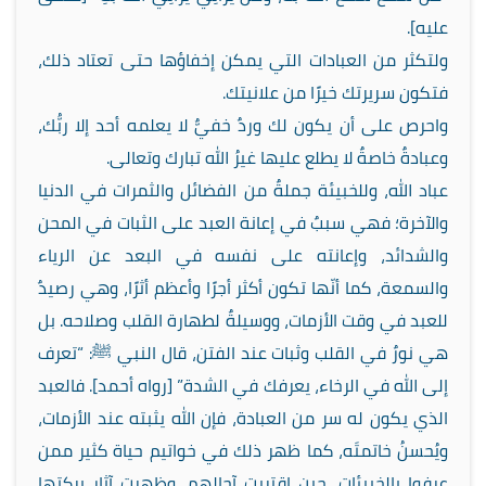
عليه].
ولتكثر من العبادات التي يمكن إخفاؤها حتى تعتاد ذلك،
فتكون سريرتك خيرًا من علانيتك.
واحرص على أن يكون لك وردٌ خفيٌّ لا يعلمه أحد إلا ربُّك،
وعبادةٌ خاصةٌ لا يطلع عليها غيرُ الله تبارك وتعالى.
عباد الله، وللخبيئة جملةٌ من الفضائل والثمرات في الدنيا
والآخرة؛ فهي سببٌ في إعانة العبد على الثبات في المحن
والشدائد، وإعانته على نفسه في البعد عن الرياء
والسمعة، كما أنّها تكون أكثر أجرًا وأعظم أثرًا، وهي رصيدٌ
للعبد في وقت الأزمات، ووسيلةٌ لطهارة القلب وصلاحه. بل
هي نورٌ في القلب وثبات عند الفتن، قال النبي ﷺ: “تعرف
إلى الله في الرخاء، يعرفك في الشدة” [رواه أحمد]. فالعبد
الذي يكون له سر من العبادة، فإن الله يثبته عند الأزمات،
ويُحسنُ خاتمتَه، كما ظهر ذلك في خواتيم حياة كثير ممن
عرفوا بالخبيئات، حين اقتربت آجالهم، وظهرت آثار بركتها