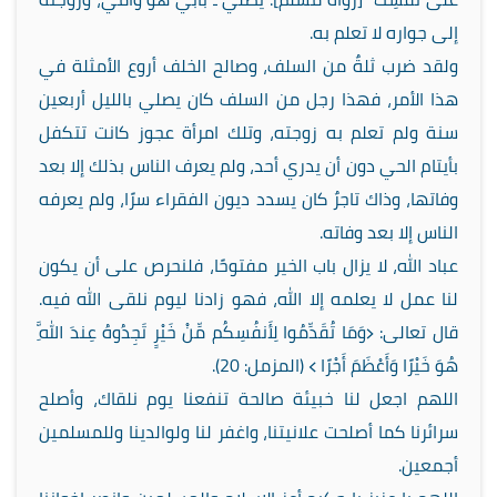
إلى جواره لا تعلم به.
ولقد ضرب ثلةٌ من السلف، وصالح الخلف أروع الأمثلة في
هذا الأمر، فهذا رجل من السلف كان يصلي بالليل أربعين
سنة ولم تعلم به زوجته، وتلك امرأة عجوز كانت تتكفل
بأيتام الحي دون أن يدري أحد، ولم يعرف الناس بذلك إلا بعد
وفاتها، وذاك تاجرٌ كان يسدد ديون الفقراء سرًا، ولم يعرفه
الناس إلا بعد وفاته.
عباد الله، لا يزال باب الخير مفتوحًا، فلنحرص على أن يكون
لنا عمل لا يعلمه إلا الله، فهو زادنا ليوم نلقى الله فيه.
قال تعالى: ﴿وَمَا تُقَدِّمُوا لِأَنفُسِكُم مِّنْ خَيْرٍ تَجِدُوهُ عِندَ اللَّهِ
هُوَ خَيْرًا وَأَعْظَمَ أَجْرًا ﴾ (المزمل: 20).
اللهم اجعل لنا خبيئة صالحة تنفعنا يوم نلقاك، وأصلح
سرائرنا كما أصلحت علانيتنا، واغفر لنا ولوالدينا وللمسلمين
أجمعين.