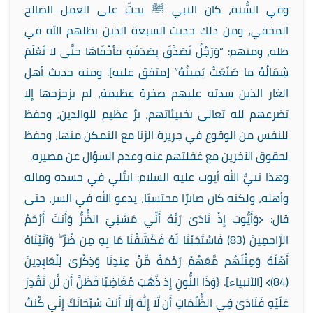
وفي السُّنة، كان النبي ﷺ يحثّ على العمل الصالح
المخفي، ومن ذلك حديث السبعة الذين يظلهم الله في
ظله، ومنهم: “وَرَجُلٌ تَصَدَّقَ بِصَدَقَةٍ فأخْفَاهَا حتَّى لا تَعْلَمَ
شِمَالُهُ ما صَنَعَتْ يَمِينُهُ” [متفق عليه]. ومنه حديث أهل
الغار الذين سدته عليهم صخرة عظيمة، لم يزحزحها إلا
تضرعهم لله تعالى بخبيئاتهم، برٌ عظيم للوالدين، وحفظ
للنفس من الوقوع في جريرة الزنا مع التمكن منها، وحفظ
لحقوق الآخرين مع غفلتهم عنه وعدم السؤال عن مصيره.
وهذا نبيُّ الله أيوب عليه السلام: ابتُلي في جسده وماله
وأهله، ولكنه كان صابرًا محتسبًا، يدعو الله في السر، حتى
قال: ﴿وَأَيُّوبَ إِذْ نَادَىٰ رَبَّهُ أَنِّي مَسَّنِيَ الضُّرُّ وَأَنتَ أَرْحَمُ
الرَّاحِمِينَ (83) فَاسْتَجَبْنَا لَهُ فَكَشَفْنَا مَا بِهِ مِن ضُرٍّ ۖ وَآتَيْنَاهُ
أَهْلَهُ وَمِثْلَهُم مَّعَهُمْ رَحْمَةً مِّنْ عِندِنَا وَذِكْرَىٰ لِلْعَابِدِينَ
(84)﴾ [الأنبياء]. {وَذَا النُّونِ إِذ ذَّهَبَ مُغَاضِبًا فَظَنَّ أَن لَّن نَّقْدِرَ
عَلَيْهِ فَنَادَىٰ فِي الظُّلُمَاتِ أَن لَّا إِلَٰهَ إِلَّا أَنتَ سُبْحَانَكَ إِنِّي كُنتُ