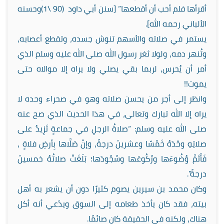
أقرأها فلم أحب أن أقطعها” [سنن أبي داود
(1\ 90)
وحسنه
الألباني رحمه الله].
يستمر في صلاته والأسهم تنوش جسده، وتقطع أعصابه،
وتُنهر دمه، ولولا ثغر رسول الله صلى الله عليه وسلم الذي
أمر أن يُحرس، لربما بقي يصلي ولا يراه إلا موالاه حتى
يموت!!
وانظر إلى أجر من يحسن صلاته وهو في صحراء وحده لا
يراه إلا الله تبارك وتعالى، في هذا الحديث الذي صح عنه
صلى الله عليه وسلم: “صلاةُ الرجلِ في جماعةٍ تَزِيدُ على
صلاتِهِ وحْدَهُ خَمْسًا وعشرينَ درجةً، وإنْ صَلَّاها بِأرضِ فلاةٍ ،
فَأَتَمَّ وُضُوءَها ورُكُوعَها وسُجُودَها؛ بَلَغَتْ صلاتُهُ خمسينَ
درجةً”.
وكان محمد بن سيرين يصوم كثيرًا دون أن يشعر به أهل
بيته، فقد كان يأخذ طعامه إلى السوق ويدّعي أنه أكل
هناك، ولكنه في الحقيقة كان صائمًا.