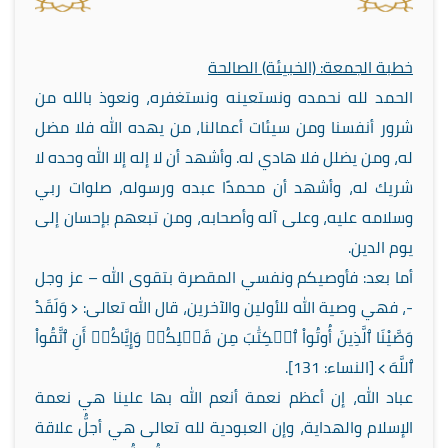
خطبة الجمعة: (الخبيئة) الصالحة
الحمد لله نحمده ونستعينه ونستغفره، ونعوذ بالله من
شرور أنفسنا ومن سيئات أعمالنا، من يهده الله فلا مضل
له، ومن يضلل فلا هادي له. وأشهد أن لا إله إلا الله وحده لا
شريك له، وأشهد أن محمدًا عبده ورسوله، صلوات ربي
وسلامه عليه، وعلى آله وأصحابه، ومن تبعهم بإحسان إلى
يوم الدين.
أما بعد: فأوصيكم ونفسي المقصرة بتقوى الله – عز وجل
-، فهي وصية الله للأولين والآخرين، قال الله تعالى: ﴿ وَلَقَدْ
وَصَّيْنَا ٱلَّذِينَ أُوتُواْ ٱلۡكِتَٰبَ مِن قَبۡلِكُمۡ وَإِيَّاكُمۡ أَنِ ٱتَّقُواْ
ٱللَّهَ ﴾ [النساء: 131].
عباد الله، إن أعظم نعمة أنعم الله بها علينا هي نعمة
الإسلام والهداية، وإن العبودية لله تعالى هي أجلُّ علاقة