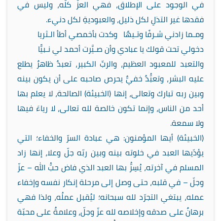
في الوجود على الإطلاق، فهي العزُّ كلُّه، وليس في
فقدها غير التذلِ لكل ذليل، والعبوديةِ لكل دنيء.
ومـما زادني شـرفًا وتـيهًا وكدت بأخمصي أطأ الـثريا
دخولي تحت قولك يا عبادي وأن صـيَّرت أحمد لي نـبيًّا
والتعبد للمعبود العظيم، والربِّ الكبير، تعبدٌ ظاهرٌ يطلع
عليه البشر، وتعبُّدٌ خفيٌّ يحرص صاحبه على أن يكون بينه
وبين ربه تبارك وتعالى، إنها (الخبيئة) الصالحة، لا يعلم بها
أحد من الناس، وإنما تكون خالصة لله تعالى، لا رياءَ فيها
ولا سمعة.
(الخبيئة) أيها المؤمنون: هي عبادة السرّ والخفاء؛ التي
يؤدّيها العبد في خلوته بينه وبين ربّه جلّ وعلا، إنها زاد
المسلم في آخرته، يُسِرُّ بها العبد الذي فاض حبُّ الله – عزّ
وجلّ – في قلبه، حتى وصل إلى مرحلة إنكار نفسه وإخفاء
عمله، يبتغي التجرّد لله سبحانه؛ ليُقبل عملُه، ولذا فهي
برهانٌ على صدقه وإخلاصه لله عزّ وجلّ، وعلامةٌ على محبّة