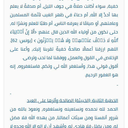
خفية، سواء أكانت صلاةً في جوف الليل، أم صدقةً لا يعلم
بها أحدٌ إلا الله، أم دعاءً في ظهر الغيب لأئمة المسلمين
وعامتهم، أو صيامًا لا يعرفه الناس، أم طلبًا للعلم ونشرًا له،
حتى نكون من أولياء الله الذين قال عنهم: ﴿أَلَآ إِنَّ أَوۡلِيَآءَ
ٱللَّهِ لَا خَوۡفٌ عَلَيۡهِمۡ وَلَا هُمۡ يَحۡزَنُونَ ﴾ [يونس: 62].
اللهم ارزقنا أعمالًا صالحةً خفيةً تقربنا إليك، وأعنا على
الإخلاص في القول والعمل، ووفقنا لما تحب وترضى.
أقول قولي هذا، وأستغفر الله لي ولكم، فاستغفروه، إنه
هو الغفور الرحيم.
الخطبة الثانية: (الخبيئة) الصالحة وأثرها على العبد
الحمد لله نحمده ونستعينه ونستغفره، ونعوذ بالله من
شرور أنفسنا ومن سيئات أعمالنا، من يهده الله فلا مضل
له، ومن يضلل فلا هادي له. وأشهد أن لا إله إلا الله وحده لا