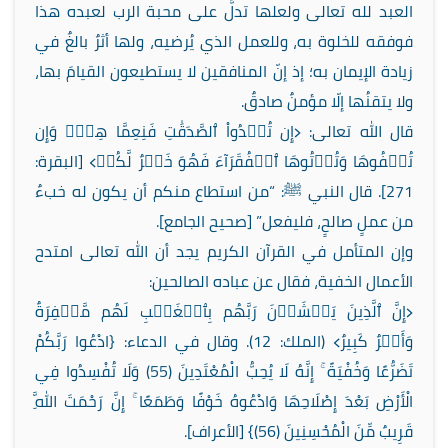
العبد لله تعالى ولعلها تدلُّ على محبة الرب لعبده هذا
فوفقه للخلوة به، وللعمل الذي يُرضيه، ولها أثرٌ بالغٌ في
زيادة الإيمان به؛ إذ إنّ المنافقين لا يستطيعون القيامَ بها،
ولا يتقنُها إلّا مؤمنٌ صادقٌ.
قال الله تعالى: ﴿إِن تُبۡدُواْ ٱلصَّدَقَٰتِ فَنِعِمَّا هِيَۖ وَإِن
تُخۡفُوهَا وَتُؤۡتُوهَا ٱلۡفُقَرَآءَ فَهُوَ خَيۡرٌ لَّكُمۡ﴾ [البقرة:
271]. قال النبي ﷺ: “من استطاع منكم أن يكون له خبءٌ
من عملٍ صالحٍ، فليفعل” [صحيح الجامع].
وإن المتأمل في القرآن الكريم يجد أن الله تعالى امتدح
الأعمال الخفية، فقال عن عباده الصالحين:
﴿إِنَّ ٱلَّذِينَ يَخۡشَوۡنَ رَبَّهُم بِٱلۡغَيۡبِ لَهُم مَّغۡفِرَةٌ
وَأَجۡرٌ كَبِيرٌ﴾ (الملك: 12). وقال في الدعاء: {ادْعُوا رَبَّكُمْ
تَضَرُّعًا وَخُفْيَةً ۚ إِنَّهُ لَا يُحِبُّ الْمُعْتَدِينَ (55) وَلَا تُفْسِدُوا فِي
الْأَرْضِ بَعْدَ إِصْلَاحِهَا وَادْعُوهُ خَوْفًا وَطَمَعًا ۚ إِنَّ رَحْمَتَ اللَّهِ
قَرِيبٌ مِّنَ الْمُحْسِنِينَ (56)} [الأعراف].