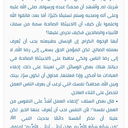
شريك له، وأشهد أن محمدًا عبده ورسوله، صلى الله عليه
وعلى آله وصحبه وسلم تسليمًا كثيرًا. أما بعد: فاتقوا الله
واعلموا بأن كيف أن (الخبيئة) الصالحة سمة من سمات
الأنبياء والصالحين، فكيف نحرص عليها؟
أيها الإخوة الكرام، إن الإنسان بطبيعته يحب أن يُعرف
بعمله الصالح، لكن المؤمن الحق يسعى إلى رضا الله، لا
إلى رضا الناس. ولكي نحافظ على (الخبيئة) الصالحة في
حياتنا، هناك بعض الوسائل التي تعيننا على ذلك: إخفاء
العبادات ما أمكن، وإذا فعلتها، فحاول أن تكون سرًا، بينك
وبين الله، مجاهدًا نفسك التي ترغب أن يعرف الناس العمل
لتحصلَ على الثناء العاجل.
• قال بعض السلف: “إخفاء العمل أشدُّ على النفوس من
العمل نفسه”؛ لأن النفس تحب أن يُعرف عنها الخير. لكن
علينا أن نذكر أنفسنا دائمًا بحديث النبي ﷺ:
“مَن سَمَّعَ سَمَّعَ اللَّهُ به، ومَن يُرائِي يُرائِي اللَّهُ بهِ” [متفق