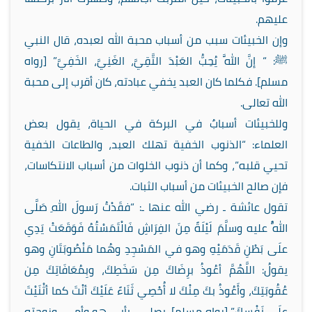
عليهم.
وإن الخبيئات سبب من أسباب محبة الله لعبده، قال النبي
ﷺ: “
إنَّ اللَّهَ يُحِبُّ العَبْدَ التَّقِيَّ، الغَنِيَّ، الخَفِيَّ” [رواه
مسلم]. فكلما كان العبد يخفي عبادته، كان أقرب إلى محبة
الله تعالى.
وللخبيئات أسبابٌ في البركة في الحياة، يقول بعض
العلماء: “الذنوب الخفية تهلك العبد، والطاعات الخفية
تحيي قلبه”، وكما أن ذنوب الخلوات من أسباب الانتكاسات،
فإن صالح الخبيئات من أسباب الثبات.
تقول عائشة ـ رضي الله عنها ـ: “فقَدْتُ رَسولَ اللهِ صَلَّى
اللَّهُ عليه وسلَّمَ لَيْلَةً مِنَ الفِرَاشِ فَالْتَمَسْتُهُ فَوَقَعَتْ يَدِي
علَى بَطْنِ قَدَمَيْهِ وهو في المَسْجِدِ وهُما مَنْصُوبَتَانِ وهو
يقولُ: اللَّهُمَّ أعُوذُ برِضَاكَ مِن سَخَطِكَ، وبِمُعَافَاتِكَ مِن
عُقُوبَتِكَ، وأَعُوذُ بكَ مِنْكَ لا أُحْصِي ثَنَاءً عَلَيْكَ أنْتَ كما أثْنَيْتَ
علَى نَفْسِكَ” [رواه مسلم]
.
يصلي ـ بأبي هو وأمي، وزوجته