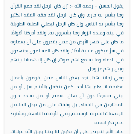
يقول الحسن – رحمه الله -: “إن كان الرجل لقد جمع القرآن
وما يشعر به جاره، وإن كان الرجل لقد فقه الفقه الكثير
وما يشعر به الناس، وإن كان الرجل ليصلي الصلاة الطويلة
في بيته وعنده الزوار وما يشعرون به، ولقد أدركنا أقوامًا
ما كان على ظهر الأرض من عمل يقدرون على أن يعملوه
في سرٍّ فيكون علانية أبدًا”، ولقد كان المسلمون يجتهدون
في الدعاء وما يسمع لهم صوت، إن كان إلا همسًا بينهم
وبين ربهم عز وجل.
وفي زماننا هذا، نجد بعض الناس ممن يقومون بأعمال
عظيمة لا يعلم بها أحد، كمن يتكفل بالأيتام سرًا، أو من
يبني مسجدًا دون أن يعلن اسمه، أو من يسدد ديون
المحتاجين في الخفاء، بل وقفت على من يبذل الملايين
للجمعيات الخيرية الرسمية، وفي الأوقاف النافعة، ويشترط
عدم ذكر اسمه.
عباد الله، لنحرص على أن يكون لنا بيننا وبين الله عبادات