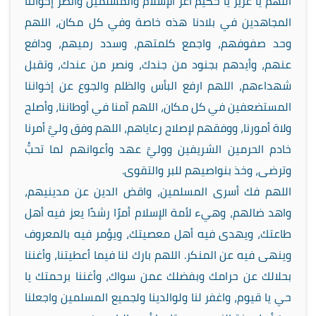
اللهم يا عزيز يا حكيم أعز الإسلام والمسلمين وانصر إخواننا
المجاهدين في بلادنا هذه خاصة وفي كل مكان، اللهم
وحد صفوفهم، واجمع كلمتهم، وسدد رميهم، ودافع
عنهم، وأيدهم بجنود من جندك، ونصر من عندك، وتقبل
شهداءهم، اللهم ارفع البأس والظلم والجوع عن إخواننا
المستضعفين في كل مكان، اللهم آمنا في أوطاننا، وأصلح
ولاة أمورنا، ووفقهم لإصلاح رعاياهم، اللهم وفق وليَّ أمرنا
خادم الحرمين الشريفين ووليَّ عهد وأعوانهم لما تحبُّ
وترضى، وخذ بنواصيهم للبر والتقوى.
اللهم فك أسرى المسلمين، واقض الدين عن مدينيهم،
واهد ضالهم، وهيء لأمة الإسلام أمرًا رشدًا يعز فيه أهل
طاعتك، ويهدى فيه أهل معصيتك، ويؤمر فيه بالمعروف
وينهى فيه عن المنكر. اللهم بارك لنا فيما أعطيتنا، وأغننا
بحلالك عن حرامك وبفضلك عمن سواك، وأغننا برحمتك يا
حي يا قيوم، واغفر لنا ولوالدينا ولجميع المسلمين واجعلنا