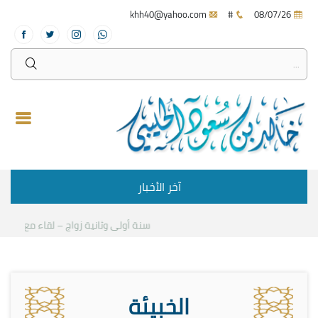
khh40@yahoo.com
#
08/07/26
آخر الأخبار
سنة أولى وثانية زواج – لقاء مع د.خالد الح
الخبيئة