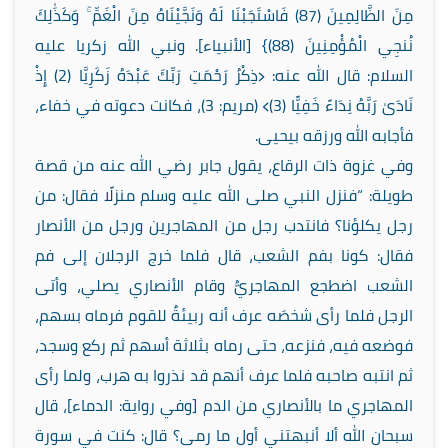
مِنَ الظَّالِمِينَ (87) فَاسْتَجَبْنَا لَهُ وَنَجَّيْنَاهُ مِنَ الْغَمِّ ۚ وَكَذَٰلِكَ
نُنجِي الْمُؤْمِنِينَ (88)} [الأنبياء]. ونبي الله زكريا عليه
السلام: قال الله عنه: ﴿ذِكْرُ رَحْمَتِ رَبِّكَ عَبْدَهُ زَكَرِيَّا (2) إِذْ
نَادَىٰ رَبَّهُ نِدَاءً خَفِيًّا (3)﴾ (مريم: 3)، فكانت دعوته في خفاء،
فأجابه الله ورزقه بيحيى.
وفي غزوة ذات الرقاع، يقول جابر رضي الله عنه من قصة
طويلة: “فنزل النبي صلى الله عليه وسلم منزلًا فقال: من
رجل يكلؤنا؟ فانتدب رجل من المهاجرين ورجل من الأنصار
فقال: كونا بفم الشعب، قال فلما خرج الرجلان إلى فم
الشعب اضطجع المهاجريُّ وقام الأنصاري يصلي، وأتى
الرجل فلما رأى شخصَه عرف أنه ربيئةٌ للقوم فرماه بسهم،
فوضعه فيه، فنزعه، حتى رماه بثلاثة أسهم ثم ركع وسجد،
ثم انتبه صاحبه فلما عرف أنهم قد نذروا به هرب، ولما رأى
المهاجري ما بالأنصاري من الدم [وفي رواية: الدماء]، قال
سبحان الله ألا أنبهتني أول ما رمى؟ قال: كنت في سورة