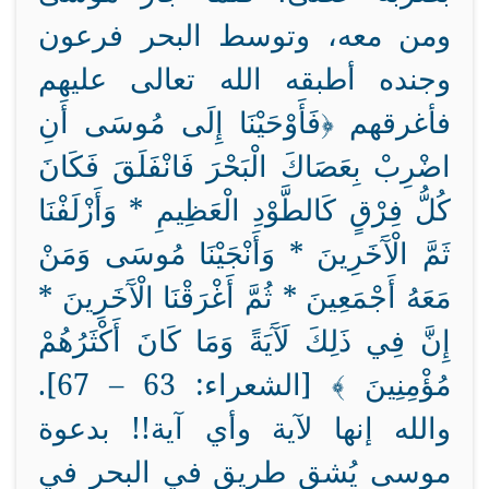
ومن معه، وتوسط البحر فرعون
وجنده أطبقه الله تعالى عليهم
فأغرقهم ﴿فَأَوْحَيْنَا إِلَى مُوسَى أَنِ
اضْرِبْ بِعَصَاكَ الْبَحْرَ فَانْفَلَقَ فَكَانَ
كُلُّ فِرْقٍ كَالطَّوْدِ الْعَظِيمِ * وَأَزْلَفْنَا
ثَمَّ الْآَخَرِينَ * وَأَنْجَيْنَا مُوسَى وَمَنْ
مَعَهُ أَجْمَعِينَ * ثُمَّ أَغْرَقْنَا الْآَخَرِينَ *
إِنَّ فِي ذَلِكَ لَآَيَةً وَمَا كَانَ أَكْثَرُهُمْ
مُؤْمِنِينَ ﴾ [الشعراء: 63 – 67].
والله إنها لآية وأي آية!! بدعوة
موسى يُشق طريق في البحر في