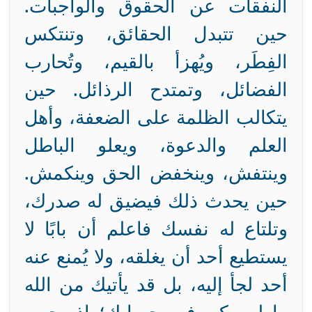
النفقات عن الحقوق والواجبات.
حين تتبدل الحقائق، وتنتكس
الفِطَر، ويُهزأ بالقيم، وتُحارب
الفضائل، وتمتدح الرذائل. حين
يتكالب الظلمة على الضعفة، وأهل
العلم والدعوة، ويعلو الباطل
وينتفش، وينخفض الحق وينكمش.
حين يحدث ذلك فيضيق له صدرك،
وتلتاع له نفسك فاعلم أن بابًا لا
يستطيع أحد أن يغلقه، ولا يُمنع عنه
أحد لجأ إليه، بل قد يأتيك من الله