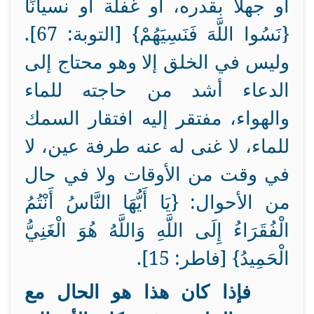
أو جهلاً بقدره، أو غفلة أو نسيانًا
{
نَسُوا اللَّهَ فَنَسِيَهُمْ} [التوبة: 67].
وليس في الخلق إلا وهو محتاج إلى
الدعاء أشد من حاجته للماء
والهواء، مفتقر إليه افتقار السمك
للماء، لا غنى له عنه طرفة عين، لا
في وقت من الأوقات ولا في حال
من الأحوال: {
يَا أَيُّهَا النَّاسُ أَنْتُمُ
الْفُقَرَاءُ إِلَى اللَّهِ وَاللَّهُ هُوَ الْغَنِيُّ
الْحَمِيدُ} [فاطر: 15].
فإذا كان هذا هو الحال مع