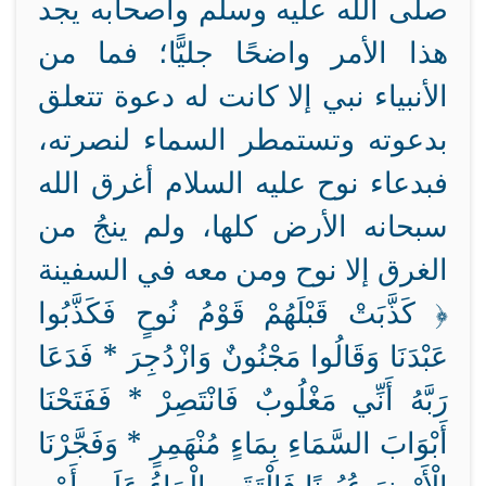
صلى الله عليه وسلم وأصحابه يجد
هذا الأمر واضحًا جليًّا؛ فما من
الأنبياء نبي إلا كانت له دعوة تتعلق
بدعوته وتستمطر السماء لنصرته،
فبدعاء نوح عليه السلام أغرق الله
سبحانه الأرض كلها، ولم ينجُ من
الغرق إلا نوح ومن معه في السفينة
﴿ كَذَّبَتْ قَبْلَهُمْ قَوْمُ نُوحٍ فَكَذَّبُوا
عَبْدَنَا وَقَالُوا مَجْنُونٌ وَازْدُجِرَ * فَدَعَا
رَبَّهُ أَنِّي مَغْلُوبٌ فَانْتَصِرْ * فَفَتَحْنَا
أَبْوَابَ السَّمَاءِ بِمَاءٍ مُنْهَمِرٍ * وَفَجَّرْنَا