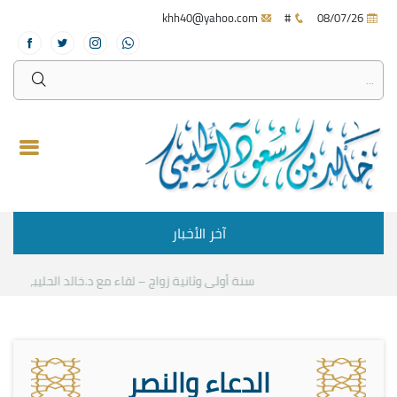
khh40@yahoo.com
#
08/07/26
آخر الأخبار
سنة أولى وثانية زواج – لقاء مع د.خالد الحليبي
كيف نست
الدعاء والنصر