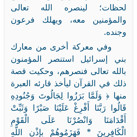
لحظات؛ لينصره الله تعالى
والمؤمنين معه، ويهلك فرعون
وجنده.
وفي معركة أخرى من معارك
بني إسرائيل استنصر المؤمنون
بالله تعالى فنصرهم، وحكيت قصة
ذلك في القرآن ليأخذ قارئه العبرة
منها ﴿ وَلَمَّا بَرَزُوا لِجَالُوتَ وَجُنُودِهِ
قَالُوا رَبَّنَا أَفْرِغْ عَلَيْنَا صَبْرًا وَثَبِّتْ
أَقْدَامَنَا وَانْصُرْنَا عَلَى الْقَوْمِ
الْكَافِرِينَ * فَهَزَمُوهُمْ بِإِذْنِ اللَّهِ