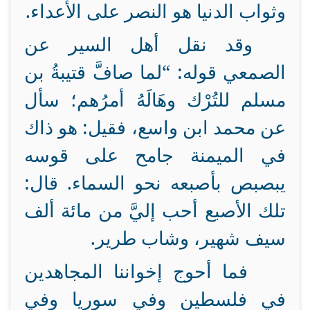
وثواب الدنيا هو النصر على الأعداء.
وقد نقل أهل السير عن
الصمعي قوله: “لما صافَّ قتيبةُ بن
مسلم للتُرْك وهَالَهُ أمرُهم؛ سأل
عن محمد ابن واسع، فقيل: هو ذاك
في الميمنة جامح على قوسه
يبصبص بأصبعه نحو السماء. قال:
تلك الأصبع أحب إليَّ من مائة ألف
سيف شهير، وشاب طرير.
فما أحوج إخواننا المجاهدين
في فلسطين وفي سوريا وفي