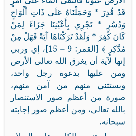
الْأَرْضَ عُيُونًا فَالْتَقَى الْمَاءُ عَلَى أَمْرٍ
قَدْ قُدِرَ * وَحَمَلْنَاهُ عَلَى ذَاتِ أَلْوَاحٍ
وَدُسُرٍ * تَجْرِي بِأَعْيُنِنَا جَزَاءً لِمَنْ
كَانَ كُفِرَ * وَلَقَدْ تَرَكْنَاهَا آَيَةً فَهَلْ مِنْ
مُدَّكِرٍ ﴾ [القمر: 9 – 15]، إي وربي
إنها لآية أن يغرق الله تعالى الأرض
ومن عليها بدعوة رجل واحد،
ويستثني منهم من آمن منهم،
صورة من أعظم صور الاستنصار
بالله تعالى، ومن أعظم صور إجابته
سبحانه.