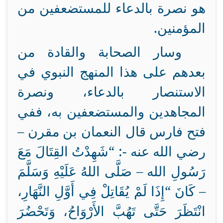
هو نصرة بالدعاء للمستضعفين من
المؤمنين.
وسار الصحابة والقادة من
بعدهم على هذا المنهج النبوي في
الاستنصار بالدعاء، ونصرة
المجاهدين والمستضعفين به، ففي
فتح فارس قال النعمان بن مقرن –
رضي الله عنه -: “شَهِدْتُ القِتَالَ مَعَ
رَسُولِ الله – صَلَّى اللهُ عَلَيْهِ وَسَلَّمَ
– كَانَ “إِذَا لَمْ يُقَاتِلْ فِي أَوَّلِ النَّهَارِ،
انْتَظَرَ حَتَّى تَهُبَّ الأَرْوَاحُ، وَتَحْضُرَ