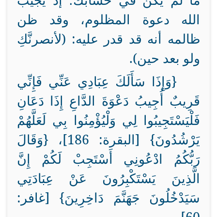
ما لم يكن في حسابك؛ إذ يجيب
الله دعوة المظلوم، وقد ظن
ظالمه أنه قد قدر عليه: (لأنصرنَّكِ
ولو بعد حين).
{وَإِذَا سَأَلَكَ عِبَادِي عَنِّي فَإِنِّي
قَرِيبٌ أُجِيبُ دَعْوَةَ الدَّاعِ إِذَا دَعَانِ
فَلْيَسْتَجِيبُوا لِي وَلْيُؤْمِنُوا بِي لَعَلَّهُمْ
يَرْشُدُونَ} [البقرة: 186]، {
وَقَالَ
رَبُّكُمُ ادْعُونِي أَسْتَجِبْ لَكُمْ إِنَّ
الَّذِينَ يَسْتَكْبِرُونَ عَنْ عِبَادَتِي
سَيَدْخُلُونَ جَهَنَّمَ دَاخِرِينَ} [غافر: