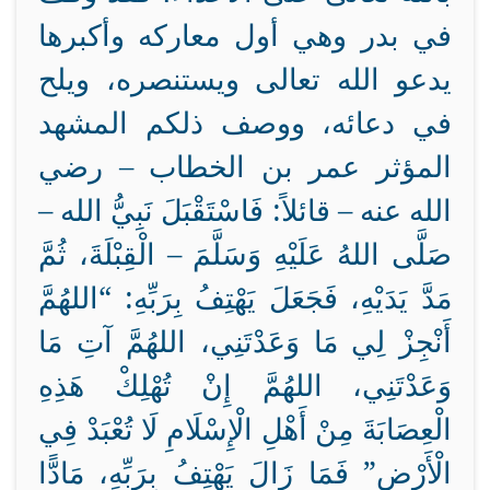
في بدر وهي أول معاركه وأكبرها
يدعو الله تعالى ويستنصره، ويلح
في دعائه، ووصف ذلكم المشهد
المؤثر عمر بن الخطاب – رضي
الله عنه – قائلاً: فَاسْتَقْبَلَ نَبِيُّ الله –
صَلَّى اللهُ عَلَيْهِ وَسَلَّمَ – الْقِبْلَةَ، ثُمَّ
مَدَّ يَدَيْهِ، فَجَعَلَ يَهْتِفُ بِرَبِّهِ: “اللهُمَّ
أَنْجِزْ لِي مَا وَعَدْتَنِي، اللهُمَّ آتِ مَا
وَعَدْتَنِي، اللهُمَّ إِنْ تُهْلِكْ هَذِهِ
الْعِصَابَةَ مِنْ أَهْلِ الْإِسْلَامِ لَا تُعْبَدْ فِي
الْأَرْضِ” فَمَا زَالَ يَهْتِفُ بِرَبِّهِ، مَادًّا