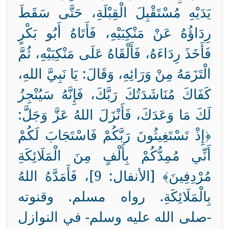
يَدَيْهِ مُسْتَقْبِلَ الْقِبْلَةِ، حَتَّى سَقَطَ
رِدَاؤُهُ عَنْ مَنْكِبَيْهِ، فَأَتَاهُ أَبُو بَكْرٍ
فَأَخَذَ رِدَاءَهُ، فَأَلْقَاهُ عَلَى مَنْكِبَيْهِ، ثُمَّ
الْتَزَمَهُ مِنْ وَرَائِهِ، وَقَالَ: يَا نَبِيَّ اللهِ،
كَفَاكَ مُنَاشَدَتُكَ رَبَّكَ، فَإِنَّهُ سَيُنْجِزُ
لَكَ مَا وَعَدَكَ، فَأَنْزَلَ اللهُ عَزَّ وَجَلَّ:
﴿إِذْ تَسْتَغِيثُونَ رَبَّكُمْ فَاسْتَجَابَ لَكُمْ
أَنِّي مُمِدُّكُمْ بِأَلْفٍ مِنَ الْمَلَائِكَةِ
مُرْدِفِينَ﴾ [الأنفال: 9]، فَأَمَدَّهُ اللهُ
بِالْمَلَائِكَةِ. رواه مسلم. وقنوته
-صلى الله عليه وسلم- في النوازل