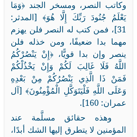
وكاتب النصر، ومسخر الجند ﴿وَمَا
يَعْلَمُ جُنُودَ رَبِّكَ إِلَّا هُوَ﴾ [المدثر:
31]، فمن كتب له النصر فلن يهزم
مهما بدا ضعيفًا، ومن خذله فلن
ينصر وإن بدا قويًّا، ﴿إِنْ يَنْصُرْكُمُ
اللَّهُ فَلَا غَالِبَ لَكُمْ وَإِنْ يَخْذُلْكُمْ
فَمَنْ ذَا الَّذِي يَنْصُرُكُمْ مِنْ بَعْدِهِ
وَعَلَى اللَّهِ فَلْيَتَوَكَّلِ الْمُؤْمِنُونَ﴾ [آل
عمران: 160].
وهذه حقائق مسلَّمة عند
المؤمنين لا يتطرق إليها الشك أبدًا،