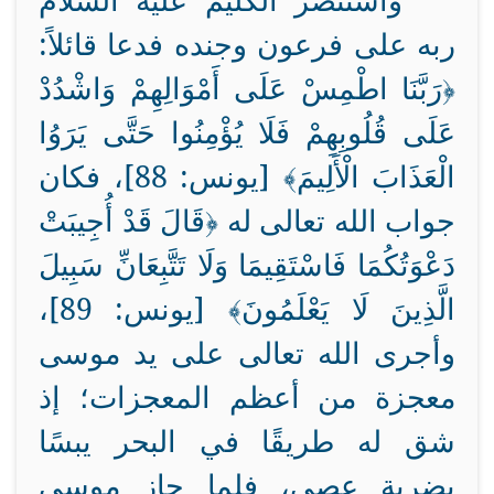
واستنصر الكليم عليه السلام
ربه على فرعون وجنده فدعا قائلاً:
﴿رَبَّنَا اطْمِسْ عَلَى أَمْوَالِهِمْ وَاشْدُدْ
عَلَى قُلُوبِهِمْ فَلَا يُؤْمِنُوا حَتَّى يَرَوُا
الْعَذَابَ الْأَلِيمَ﴾ [يونس: 88]، فكان
جواب الله تعالى له ﴿قَالَ قَدْ أُجِيبَتْ
دَعْوَتُكُمَا فَاسْتَقِيمَا وَلَا تَتَّبِعَانِّ سَبِيلَ
الَّذِينَ لَا يَعْلَمُونَ﴾ [يونس: 89]،
وأجرى الله تعالى على يد موسى
معجزة من أعظم المعجزات؛ إذ
شق له طريقًا في البحر يبسًا
بضربة عصى، فلما جاز موسى