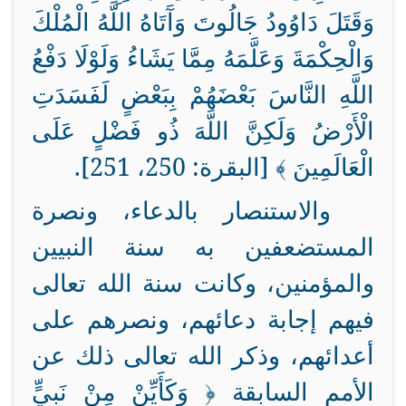
وَقَتَلَ دَاوُودُ جَالُوتَ وَآَتَاهُ اللَّهُ الْمُلْكَ
وَالْحِكْمَةَ وَعَلَّمَهُ مِمَّا يَشَاءُ وَلَوْلَا دَفْعُ
اللَّهِ النَّاسَ بَعْضَهُمْ بِبَعْضٍ لَفَسَدَتِ
الْأَرْضُ وَلَكِنَّ اللَّهَ ذُو فَضْلٍ عَلَى
الْعَالَمِينَ ﴾ [البقرة: 250، 251].
والاستنصار بالدعاء، ونصرة
المستضعفين به سنة النبيين
والمؤمنين، وكانت سنة الله تعالى
فيهم إجابة دعائهم، ونصرهم على
أعدائهم، وذكر الله تعالى ذلك عن
الأمم السابقة ﴿ وَكَأَيِّنْ مِنْ نَبِيٍّ