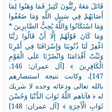
قَاتَلَ مَعَهُ رِبِّيُّونَ كَثِيرٌ فَمَا وَهَنُوا لِمَا
أَصَابَهُمْ فِي سَبِيلِ اللَّهِ وَمَا ضَعُفُوا
وَمَا اسْتَكَانُوا وَاللَّهُ يُحِبُّ الصَّابِرِينَ *
وَمَا كَانَ قَوْلَهُمْ إِلَّا أَنْ قَالُوا رَبَّنَا
اغْفِرْ لَنَا ذُنُوبَنَا وَإِسْرَافَنَا فِي أَمْرِنَا
وَثَبِّتْ أَقْدَامَنَا وَانْصُرْنَا عَلَى الْقَوْمِ
الْكَافِرِينَ ﴾ [آل عمران: 146،
147]، وكانت نتيجة استنصارهم
بالله تعالى ودعائه وحده لا شريك
له ﴿ فآتاهم اللَّهُ ثَوَابَ الدُّنْيَا وَحُسْنَ
ثَوَابِ الْآَخِرَةِ ﴾ [آل عمران: 148]