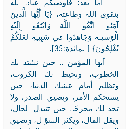
أما بعد: فأوصيكم عباد الله
بتقوى الله وطاعته، {يَا أَيُّهَا الَّذِينَ
آمَنُوا اتَّقُوا اللَّهَ
وَابْتَغُوا إِلَيْهِ
الْوَسِيلَةَ
وَجَاهِدُوا فِي سَبِيلِهِ لَعَلَّكُمْ
تُفْلِحُونَ} [المائدة:35].
أيها المؤمن .. حين تشتد بك
الخطوب، وتحيط بك الكروب،
وتظلم أمام عينيك الدنيا، حين
يستحكم الأمر، ويضيق الصدر، ولا
تجد لك مخرجًا. حين تتبدل الحال،
ويقل المال، ويكثر السؤال، وتضيق