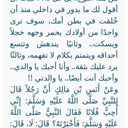
أقول لك ما يدور في داخلي منذ أن
خُلقت في بطن أمك، سوف ترى
واحدًا من أولادك يحمر وجهه خجلاً
ويسكت.. وثانيًا يندهش وتتسع
أحداقه ويتمتم بكلام لا تفهمه، وثالثًا
يرد عليك بثقة.. وأنا أحبك يا والدي..
وأحبك أنت أيضًا.. يا والدتي !!
وعَنْ أَنَسِ بْنِ مَالِكٍ أَنَّ رَجُلاً قَالَ
لِلنَّبِيِّ صَلَّى اللَّهُ عَلَيْهِ وَسَلَّمَ: إِنِّي
أُحِبُّ فُلَانًا فَقَالَ النَّبِيُّ صَلَّى اللَّهُ
عَلَيْهِ وَسَلَّمَ: فَأَخْبَرْتَهُ؟ قَالَ: لَا، قَالَ: