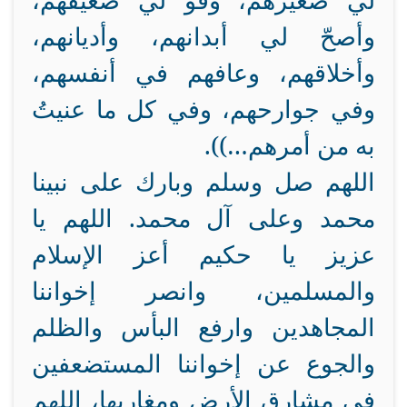
لي صغيرهم، وقوَّ لي ضعيفهم،
وأصحّ لي أبدانهم، وأديانهم،
وأخلاقهم، وعافهم في أنفسهم،
وفي جوارحهم، وفي كل ما عنيتُ
به من أمرهم…)).
اللهم صل وسلم وبارك على نبينا
محمد وعلى آل محمد. اللهم يا
عزيز يا حكيم أعز الإسلام
والمسلمين، وانصر إخواننا
المجاهدين وارفع البأس والظلم
والجوع عن إخواننا المستضعفين
في مشارق الأرض ومغاربها، اللهم