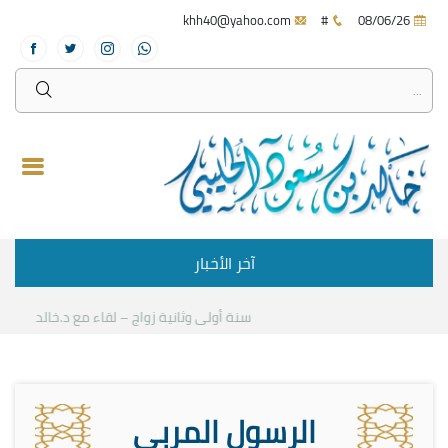
khh40@yahoo.com
#
08/06/26
آخر الأخبار
سنة أولى وثانية زواج – لقاء مع د.خالد الحليبي
ك
الرسول المربي