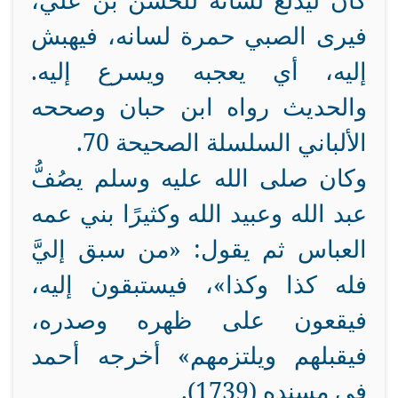
كان ليدلع لسانه للحسن بن علي،
فيرى الصبي حمرة لسانه، فيهبش
إليه، أي يعجبه ويسرع إليه.
والحديث رواه ابن حبان وصححه
الألباني السلسلة الصحيحة 70.
وكان صلى الله عليه وسلم يصُفُّ
عبد الله وعبيد الله وكثيرًا بني عمه
العباس ثم يقول: «من سبق إليَّ
فله كذا وكذا»، فيستبقون إليه،
فيقعون على ظهره وصدره،
فيقبلهم ويلتزمهم» أخرجه أحمد
في مسنده (1739).