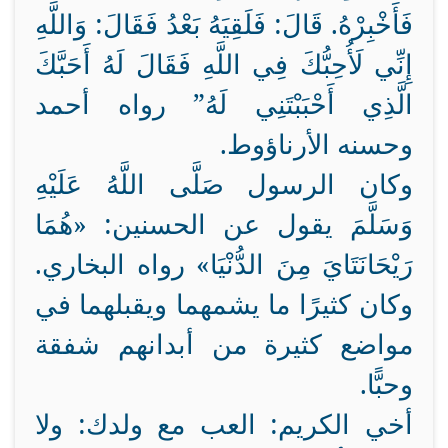
فَأَخْبِرْهُ. قَالَ: فَلَقِيَهُ بَعْدُ فَقَالَ: وَاللَّهِ
إِنِّي لَأُحِبُّكَ فِي اللَّهِ فَقَالَ لَهُ أَحَبَّكَ
الَّذِي أَحْبَبْتَنِي لَهُ” رواه أحمد
وحسنه الأرناؤوط.
وكان الرسول صَلَّى اللَّهُ عَلَيْهِ
وَسَلَّمَ يقول عن الحسنين: «هُمَا
رَيْحَانَتَايَ مِنَ الدُّنْيَا» رواه البخاري.
وكان كثيرًا ما يشمهما ويقبلهما في
مواضع كثيرة من أبدانهم شفقة
وحبًّا.
أخي الكريم: العب مع ولدك: ولا