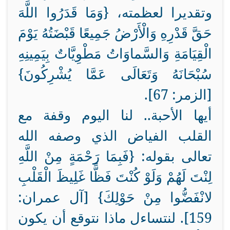
وتقديرا لعظمته، {وَمَا قَدَرُوا اللَّهَ
حَقَّ قَدْرِهِ وَالْأَرْضُ جَمِيعًا قَبْضَتُهُ يَوْمَ
الْقِيَامَةِ وَالسَّماوَاتُ مَطْوِيَّاتٌ بِيَمِينِهِ
سُبْحَانَهُ وَتَعَالَى عَمَّا يُشْرِكُونَ}
[الزمر: 67].
أيها الأحبة.. لنا اليوم وقفة مع
القلب الفياض الذي وصفه الله
تعالى بقوله: {فَبِمَا رَحْمَةٍ مِنْ اللَّهِ
لِنْتَ لَهُمْ وَلَوْ كُنْتَ فَظًّا غَلِيظَ الْقَلْبِ
لانْفَضُّوا مِنْ حَوْلِكَ} [آل عمران:
159]. لنتساءل ماذا نتوقع أن يكون