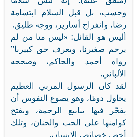
(متفق عليه). إنه ليس سلامًا
وحسب، بل قبل السلام ابتسامة
رضا، وانفراج أسارير، ووجه طليق.
أليس هو القائل: «ليس منا من لم
يرحم صغيرنا، ويعرف حق كبيرنا”
رواه أحمد والحاكم، وصححه
الألباني.
لقد كان الرسول المربي العظيم
يحاول دومًا، وهو يصوغ النفوس أن
يفجّر فيها ينابيع الرحمة، ويفتح
كوامنها على الحب والحنان، وتلك
أخص خصائص الإنسان.