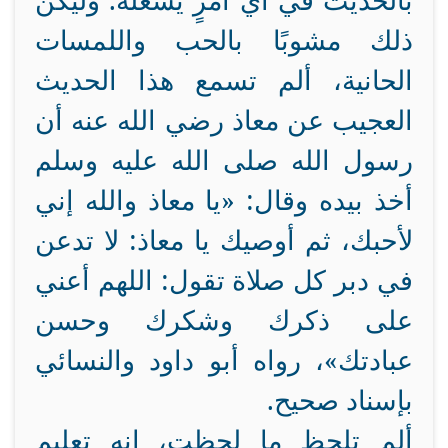
بالحديث في أي أمرٍ يشغله.
وليكن
ذلك مشوبًا بالحب واللمسات
الحانية، ألم تسمع هذا الحديث
العجيب عن معاذ رضي الله عنه أن
رسول الله صلى الله عليه وسلم
أخذ بيده وقال: «يا معاذ والله إني
لأحبك، ثم أوصيك يا معاذ: لا تدعن
في دبر كل صلاة تقول: اللهم أعني
على ذكرك وشكرك وحسن
عبادتك»، رواه أبو داود والنسائي
بإسناد صحيح.
ألم تلحظ ما لحظت، إنه تعليم