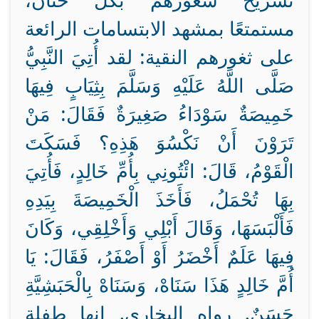
تسريح شعورهم بكل حنان،
مستمتعًا بمشهد الابتسامات الرائعة
على ثغورهم النقية: لقد أُتِيَ النَّبِيُّ
صَلَّى اللَّهُ عَلَيْهِ وَسَلَّمَ بِثِيَابٍ فِيهَا
خَمِيصَةٌ سَوْدَاءُ صَغِيرَةٌ
فَقَالَ: مَنْ
تَرَوْنَ أَنْ نَكْسُوَ هَذِهِ؟ فَسَكَتَ
الْقَوْمُ، قَالَ: ائْتُونِي بِأُمِّ خَالِدٍ، فَأُتِيَ
بِهَا تُحْمَلُ، فَأَخَذَ الْخَمِيصَةَ بِيَدِهِ
فَأَلْبَسَهَا، وَقَالَ أَبْلِي وَأَخْلِقِي، وَكَانَ
فِيهَا عَلَمٌ أَخْضَرُ أَوْ أَصْفَرُ، فَقَالَ: يَا
أُمَّ خَالِدٍ هَذَا سَنَاهْ، وَسَنَاهْ بِالْحَبَشِيَّةِ
حَسَنٌ. رواه البخاري. إنها طفلة