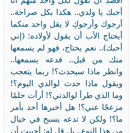
أقصد أن تقول لكل واحد منهم أنا
أحبك يا ولدي.. هكذا بكل صراحة..
أرجوك وأرجوكِ لا يقل واحد منكما
أيحتاج الأب أن يقول لأولاده: (إني
أحبك).. نعم يحتاج، فهو لم يسمعها
منك من قبل.. فدعه يسمعها..
وانظر ماذا سيحدث؟! ربما يتعجب
ويقول ماذا حدث لوالدي اليوم؟!
وما الذي طرأ لوالدتي؟! أرأت حلمًا
مزعجًا عني؟! هل أخبرها أحد بأمر
ما؟! ولكن لا تدعه يسبح في خيال
من هذا النوع.. بل قل له: أحببت أن