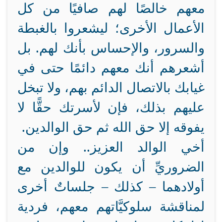
معهم خالصًا لهم صافيًا من كل
الأعمال الأخرى؛ ليشعروا بالغبطة
والسرور، والإحساس بأنك لهم. بل
أشعرهم أنك معهم دائمًا حتى في
غيابك بالاتصال الدائم بهم، ولا تبخل
عليهم بذلك، فإن لأسرتك حقًّا لا
يفوقه إلا حق الله ثم حق الوالدين.
أخي الوالد العزيز.. وإن من
الضروريِّ أن يكون للوالدين مع
أولادهما – كذلك – جلساتٌ أخرى
لمناقشة سلوكيَّاتهم معهم، فردية