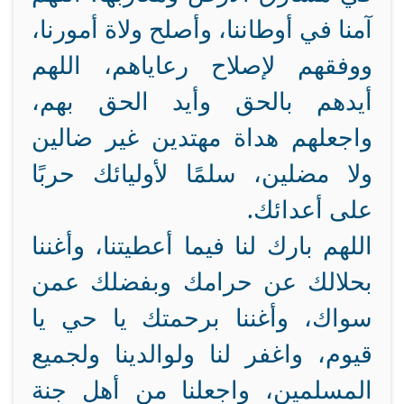
آمنا في أوطاننا، وأصلح ولاة أمورنا،
ووفقهم لإصلاح رعاياهم، اللهم
أيدهم بالحق وأيد الحق بهم،
واجعلهم هداة مهتدين غير ضالين
ولا مضلين، سلمًا لأوليائك حربًا
على أعدائك.
اللهم بارك لنا فيما أعطيتنا، وأغننا
بحلالك عن حرامك وبفضلك عمن
سواك، وأغننا برحمتك يا حي يا
قيوم، واغفر لنا ولوالدينا ولجميع
المسلمين، واجعلنا من أهل جنة