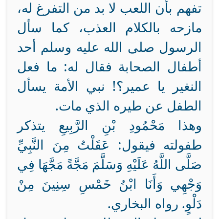
تفهم بأن اللعب لا بد من التفرغ له،
مازحه بالكلام العذب، كما سأل
الرسول صلى الله عليه وسلم أحد
أطفال الصحابة فقال له: ما فعل
النغير يا عمير؟! نبي الأمة يسأل
الطفل عن طيره الذي مات.
وهذا مَحْمُودِ بْنِ الرَّبِيعِ يتذكر
طفولته فيقول: عَقَلْتُ مِنَ النَّبِيِّ
صَلَّى اللَّهُ عَلَيْهِ وَسَلَّمَ مَجَّةً مَجَّهَا فِي
وَجْهِي وَأَنَا ابْنُ خَمْسِ سِنِينَ مِنْ
دَلْوٍ. رواه البخاري.