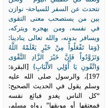
نتحدث عن السفر للسياحة- نوازن
بين من يستصحب معنى التقوى
في نفسه، ومن يهجره ويتركه،
ويسافر بدونه، والله تعالى ينادينا:
{
وَمَا تَفْعَلُواْ مِنْ خَيْرٍ يَعْلَمْهُ اللَّهُ
وَتَزَوَّدُواْ فَإِنَّ خَيْرَ الزَّادِ التَّقْوَى
وَاتَّقُونِ يَا أُوْلِي الأَلْبَابِ}
[البقرة:
197]، والرسول صلى الله عليه
وسلم يقول في الحديث الصحيح:
“كل الناس يغدو فبائع نفسه
فمعتقها أو موبقها” رواه مسلم،