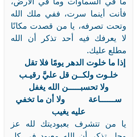
ما في السماوات وما في الأرض،
فأنت أينما سرت، ففي ملك الله
وتحت تصرفه، يا من قصدت مكانًا
لا يعرفك فيه أحد تذكر أن الله
مطلع عليك.
إذا ما خلوت الدهر يومًا فلا تقل
خلـوت ولكــن قل عليَّ رقيـب
ولا تحسبـــــن الله يغفل
ســــــاعة ولا أن ما تخفي
عليه يغيب
يا من تتشرف بعبوديتك لله عز
وجل تذكر أن الله معبود في كل