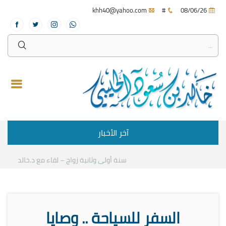
khh40@yahoo.com
#
08/06/26
آخر الأخبار
سنة أولى وثانية زواج – لقاء مع د.خالد الحليبي
ك
السفر للسياحة .. وصايا