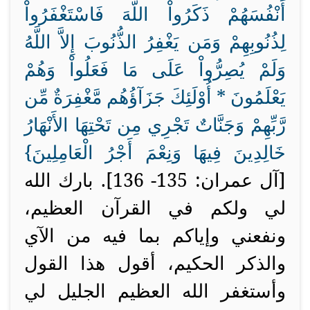
أَنْفُسَهُمْ ذَكَرُواْ اللَّهَ فَاسْتَغْفَرُواْ
لِذُنُوبِهِمْ وَمَن يَغْفِرُ الذُّنُوبَ إِلاَّ اللَّهُ
وَلَمْ يُصِرُّواْ عَلَى مَا فَعَلُواْ وَهُمْ
يَعْلَمُونَ *
أُوْلَئِكَ جَزَآؤُهُم مَّغْفِرَةٌ مِّن
رَّبِّهِمْ وَجَنَّاتٌ تَجْرِي مِن تَحْتِهَا الأَنْهَارُ
خَالِدِينَ فِيهَا وَنِعْمَ أَجْرُ الْعَامِلِينَ}
[آل عمران: 135- 136]. بارك الله
لي ولكم في القرآن العظيم،
ونفعني وإياكم بما فيه من الآي
والذكر الحكيم، أقول هذا القول
وأستغفر الله العظيم الجليل لي