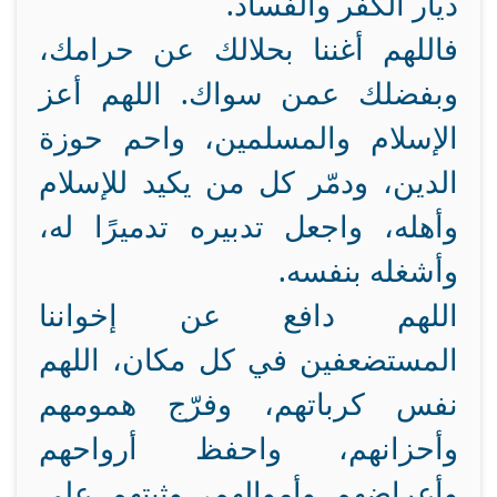
ديار الكفر والفساد.
فاللهم أغننا بحلالك عن حرامك،
وبفضلك عمن سواك. اللهم أعز
الإسلام والمسلمين، واحم حوزة
الدين، ودمّر كل من يكيد للإسلام
وأهله، واجعل تدبيره تدميرًا له،
وأشغله بنفسه.
اللهم دافع عن إخواننا
المستضعفين في كل مكان، اللهم
نفس كرباتهم، وفرّج همومهم
وأحزانهم، واحفظ أرواحهم
وأعراضهم وأموالهم، وثبتهم على