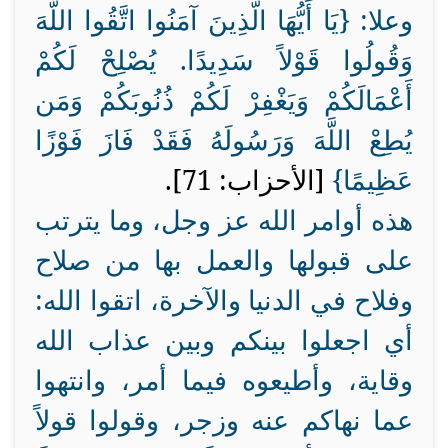
وعلا: {
يَا أَيُّهَا الَّذِينَ آمَنُوا اتَّقُوا اللَّهَ
وَقُولُوا قَوْلاً سَدِيدًا. يُصْلِحْ لَكُمْ
أَعْمَالَكُمْ وَيَغْفِرْ لَكُمْ ذُنُوبَكُمْ وَمَن
يُطِعْ اللَّهَ وَرَسُولَهُ فَقَدْ فَازَ فَوْزًا
عَظِيمًا}
[الأحزاب: 71].
هذه أوامر الله عز وجل، وما يترتب
على قبولها والعمل بها من صلاح
وفلاح في الدنيا والآخرة، اتقوا الله:
أي اجعلوا بينكم وبين عذاب الله
وقاية، وأطيعوه فيما أمر، وانتهوا
عما نهاكم عنه وزجر، وقولوا قولاً