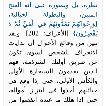
نظره، بل ويصوره على أنه الفتح
المبين، والبطولة الخيالية،
{
وَإِخْوَانُهُمْ يَمُدُّونَهُمْ فِي الْغَيِّ ثُمَّ لاَ
يُقْصِرُونَ}
[الأعراف: 202]. ولقد
تبين من وقائع الأحوال أن بدايات
الانحراف للشخص السوي تكون
عن طريق أولئك الشرذمة، فهم
الذين يقدمون السيجارة الأولى
والكأس الأولى، حتى إذا وقع في
حبائلهم أخذوا في ابتزاز أمواله،
حتى إذا هلك ما عنده انفضوا من