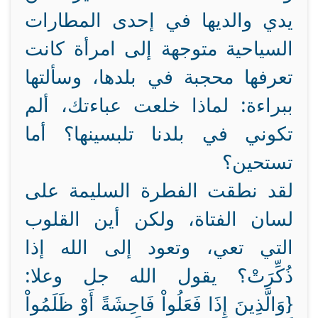
يدي والديها في إحدى المطارات
السياحية متوجهة إلى امرأة كانت
تعرفها محجبة في بلدها، وسألتها
ببراءة: لماذا خلعت عباءتك، ألم
تكوني في بلدنا تلبسينها؟ أما
تستحين؟
لقد نطقت الفطرة السليمة على
لسان الفتاة، ولكن أين القلوب
التي تعي، وتعود إلى الله إذا
ذُكِّرَتْ؟ يقول الله جل وعلا:
{
وَالَّذِينَ إِذَا فَعَلُواْ فَاحِشَةً أَوْ ظَلَمُواْ