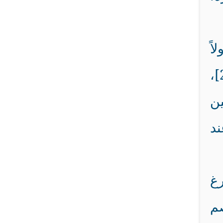
اً
بمعرفة الله عز وجل، {إِنَّمَا يَخْشَى اللَّهَ مِنْ عِبَادِهِ الْعُلَمَاءُ } [فاطر: 28]،
ين
ند
رغ
صم