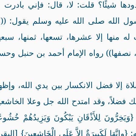
ها شيئًا؟ قلت: لا، قال: فإني بادرت ب
 الله صلى الله عليه وسلم يقول: ((إ
 له منها إلا عشرها، تسعها، ثمنها، سبعه
 نصفها)) رواه الإمام أحمد بن حنبل وحس
ة إلا فضل الانكسار بين يدي الله، وإظه
 فضلاً، وقد امتدح الله جل وعلا الخاشع
ُونَ لِلأَذْقَانِ يَبْكُونَ وَيَزِيدُهُمْ خُشُوعً
بحانه: {وإِنَّهَا لَكَبِيرَةٌ إِلاَّ عَلَى الْخَاشِعِينَ} [البق