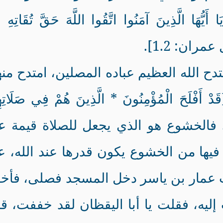
 الَّذِينَ آمَنُوا اتَّقُوا اللَّهَ حَقَّ تُقَاتِهِ و
ل عمران: 1.2].
تدح الله العظيم عباده المصلين، امتدح من
َحَ الْمُؤْمِنُونَ * الَّذِينَ هُمْ فِي صَلَاتِهِ
اشِعُونَ} [المؤمنون: 1- 2]. فالخشوع هو الذي يجعل للصلاة قيمة 
 فيها من الخشوع يكون قدرها عند الله، 
أيت عمار بن ياسر دخل المسجد فصلى، فأ
إليه، فقلت يا أبا اليقظان لقد خففت، ق