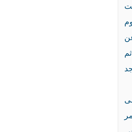
يت
وم
عن
ثم
جد
لى
مر
في