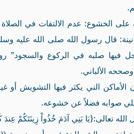
.
 على الخشوع: عدم الالتفات في الصلاة 
نينة: قال رسول الله صلى الله عليه وسل
جل فيها صلبه في الركوع والسجود” رو
وصححه الألباني.
ن الأماكن الني يكثر فيها التشويش أو غي
لي صوابه فضلاً عن خشوعه.
الى:{يَا بَنِي آدَمَ خُذُواْ زِينَتَكُمْ عِندَ كُل