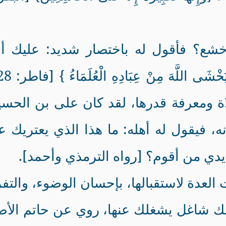
خشع؟ فأقول له باختصار شديد: عليك أول
اة ومعرفة قدرها، لقد كان على بن الحس
ه، فيقول له أهله: ما هذا الذي يعتريك ع
يدي من أقوم؟ [رواه الترمذي وأحمد].
العدة لاستقبالها، بإحسان الوضوء، والتف
الك شاغل يشغلك عنها، روي عن حاتم الأ