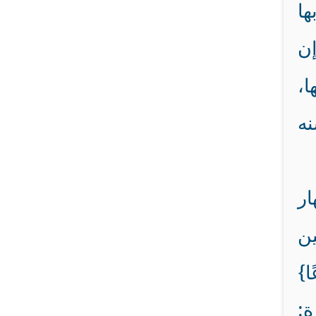
ها
ن
ا،
نه
ار
ين
ا}
رة: