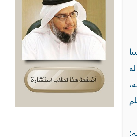
نا
له
ه،
لم
ه؛