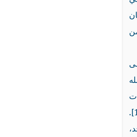
ان
ن
لى
له
ات
الخضوع لله للعلي القدير. يقول الله تعالى: {وَاسْجُدْ وَاقْتَرِبْ}[العلق: 19].
،