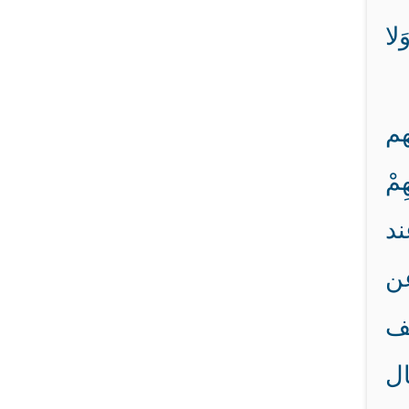
َلا
هم
مْ
عند
عن
خف
ال