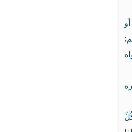
أو
م:
اه
ره
ِّ