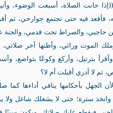
(إذا حانت الصلاة، أسبغت الوضوء، وأت
ه، فأقعد فيه حتى تجتمع جوارحي، ثم أق
ين حاجبي، والصراط تحت قدمي، والجنة 
ملك الموت ورائي، وأظنها آخر صلاتي، 
وأقرأ بترتيل، وأركع وكوعًا بتواضع، وأس
، ثم لا أدري أقبلت أم لا؟
لأن الجهل بأحكامها ينافي أداءها كما ص
 واتخذ سترة؛ حتى لا يشغلك شاغل ولا ي
الجن، فيقطع عليك صلاتك، ويكون سببًا 