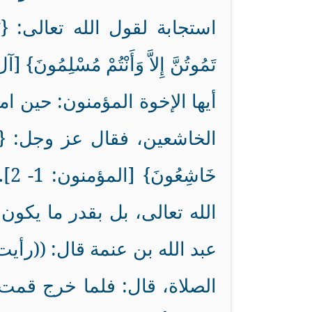
استجابة لقول الله تعالى: {يَا أَيُّهَا
تَمُوتُنَّ إِلاَّ وَأَنْتُمْ مُسْلِمُونَ} [آ
أيها الإخوة المؤمنون: حين ام
الخاشعين، فقال عز وجل: {قَدْ أَفْل
خَ
الله تعالى، بل بقدر ما يكون
عبد الله بن عنمة قال: ((ر
الصلاة، قال: فلما خرج قمت 