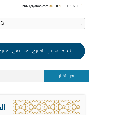
khh40@yahoo.com
#
08/07/26
الرئيسة
سيرتي
أخباري
مشاريعي
منبر
آخر الأخبار
ال