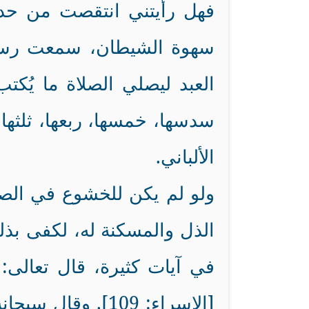
فهل رأيتني انتقصت من حدود
سهوة الشيطان، سمعت رسول
العبد ليصلي الصلاة ما يُكتب
سدسها، خمسها، ربعها، ثلثها،
الألباني.
ولو لم يكن للخشوع في الصلا
الذل والمسكنة له، لكفى بذلك
في آيات كثيرة، قال تعالى: {وَيَخِرّ
[الإسراء: 109]. وقال س