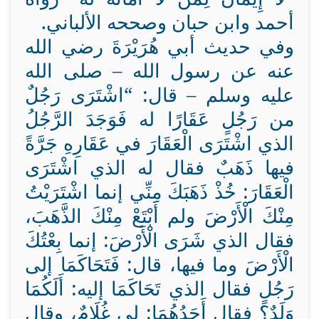
أحمد وابن حبان وصححه الألباني.
وفي حديث أبي هُرَيْرَةَ رضي الله
عنه عن رسول الله – صلى الله
عليه وسلم – قال: “اشْتَرَى رَجُلٌ
من رَجُلٍ عَقَارًا له فَوَجَدَ الرَّجُلُ
الذي اشْتَرَى الْعَقَارَ في عَقَارِهِ جَرَّةً
فيها ذَهَبٌ فقال له الذي اشْتَرَى
الْعَقَارَ: خُذْ ذَهَبَكَ مِنِّي إنما اشْتَرَيْتُ
مِنْكَ الْأَرْضَ ولم أَبْتَعْ مِنْكَ الذَّهَبَ،
فقال الذي شَرَى الْأَرْضَ: إنما بِعْتُكَ
الْأَرْضَ وما فيها، قال: فَتَحَاكَمَا إلى
رَجُلٍ فقال الذي تَحَاكَمَا إليه: أَلَكُمَا
وَلَدٌ؟ فقال أَحَدُهُمَا: لي غُلَامٌ، وقال