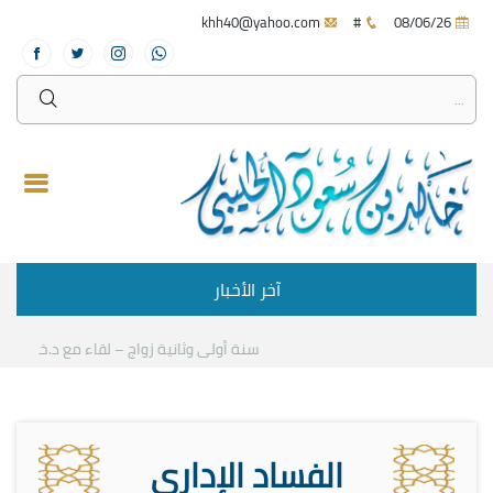
khh40@yahoo.com
#
08/06/26
آخر الأخبار
سنة أولى وثانية زواج – لقاء مع د.خالد الحليبي
الفساد الإداري