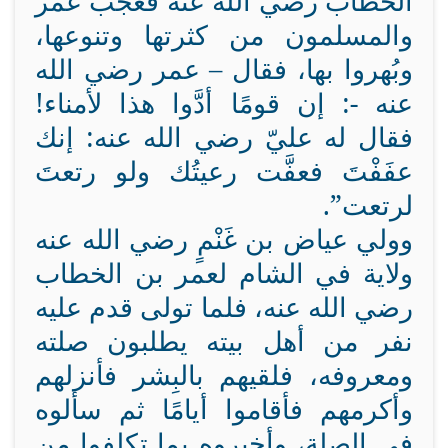
الخطاب رضي الله عنه فعجب عمر
والمسلمون من كثرتها وتنوعها،
وبُهروا بها، فقال – عمر رضي الله
عنه -: إن قومًا أدَّوا هذا لأمناء!
فقال له عليّ رضي الله عنه: إنك
عفَفْتَ فعفَّت رعيتُك ولو رتعتَ
لرتعت”.
وولي عياض بن غَنْمٍ رضي الله عنه
ولاية في الشام لعمر بن الخطاب
رضي الله عنه، فلما تولى قدم عليه
نفر من أهل بيته يطلبون صلته
ومعروفه، فلقيهم بالبِشر فأنزلهم
وأكرمهم فأقاموا أيامًا ثم سألوه
في الصلة، وأخبروه بما تكلفوا من