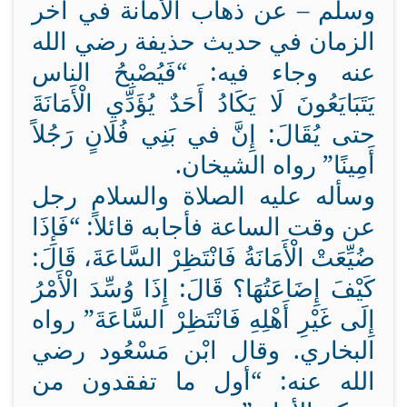
وسلم – عن ذهاب الأمانة في آخر
الزمان في حديث حذيفة رضي الله
عنه وجاء فيه: “فَيُصْبِحُ الناس
يَتَبَايَعُونَ لَا يَكَادُ أَحَدٌ يُؤَدِّي الْأَمَانَةَ
حتى يُقَالَ: إِنَّ في بَنِي فُلَانٍ رَجُلاً
أَمِينًا” رواه الشيخان.
وسأله عليه الصلاة والسلام رجل
عن وقت الساعة فأجابه قائلاً: “فَإِذَا
ضُيِّعَتْ الْأَمَانَةُ فَانْتَظِرْ السَّاعَةَ، قَالَ:
كَيْفَ إِضَاعَتُهَا؟ قَالَ: إِذَا وُسِّدَ الْأَمْرُ
إِلَى غَيْرِ أَهْلِهِ فَانْتَظِرْ السَّاعَةَ” رواه
البخاري. وقال ابْن مَسْعُود رضي
الله عنه: “أول ما تفقدون من