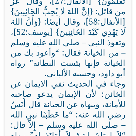
تَعْلَمُونَ} [الأنفال:27]، وقال عز
من قائل: {إِنَّ اللهَ لَا يُحِبُّ الخَائِنِينَ}
[الأنفال:58]، وقال أيضًا: {وَأَنَّ اللهَ
لَا يَهْدِي كَيْدَ الخَائِنِينَ} [يوسف:52]،
وتعوذ النبي – صلى الله عليه وسلم
– من الخيانة فقال: “وأعوذ بك من
الخيانة فإنها بئست البطانة” رواه
أبو داود، وحسنه الألباني.
وجاء في الحديث نفي الإيمان عن
الخائن؛ لأن الإيمان يدعو صاحبه
للأمانة، وينهاه عن الخيانة قال أَنَسٌ
رضي الله عنه: “ما خَطَبَنَا نبي الله
– صلى الله عليه وسلم – إِلاَّ قال:
“لاَ إِيمَانَ لِمَنْ لاَ أَمَانَةَ له” رواه