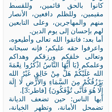
كانوا بالحق قائمين، وللقسط
مقيمين، وللظلم دافعين، الأنصار
منهم والمهاجرين، وعلى التابعين
لهم بإحسان إلى يوم الدين.
أما بعد: فاتقوا الله تعالى وأطيعوه،
واعرفوا حقه عليكم؛ فإنه سبحانه
وتعالى خلقكم ورزقكم وهداكم
وعلمكم {يَا أَيُّهَا النَّاسُ اذْكُرُوا نِعْمَةَ
الله عَلَيْكُمْ هَلْ مِنْ خَالِقٍ غَيْرُ الله
يَرْزُقُكُمْ مِنَ السَّمَاءِ وَالأَرْضِ لَا إِلَهَ
إِلَّا هُوَ فَأَنَّى تُؤْفَكُونَ} [فاطر:3].
أيها الناس: حين تضعف الديانة
تضمحل الأمانة، وتظهر الخيانة،