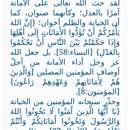
لقد حث الله تعالى على الأمانة
آمرًا بالعدل؛ وكأنهما صنوان، كما
أن الخيانة والظلم أخوان؛ {إِنَّ اللهَ
يَأْمُرُكُمْ أَنْ تُؤَدُّوا الأَمَانَاتِ إِلَى أَهْلِهَا
وَإِذَا حَكَمْتُمْ بَيْنَ النَّاسِ أَنْ تَحْكُمُوا
بِالعَدْلِ} [النساء:58]. بل جعل الله
عز وجل أداء الأمانة من أجلّ
أوصاف المؤمنين المصلين [وَالَّذِينَ
هُمْ لِأَمَانَاتِهِمْ وَعَهْدِهِمْ رَاعُونَ}
[المؤمنون:8].
وحذّر سبحانه المؤمنين من الخيانة
{يَا أَيُّهَا الَّذِينَ آَمَنُوا لَا تَخُونُوا اللهَ
وَالرَّسُولَ وَتَخُونُوا أَمَانَاتِكُمْ وَأَنْتُمْ