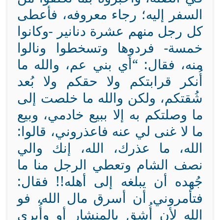
السفر إليه؛ رجاء معروفه، فأعطى
كل رجل منهم عشرة دنانير -وكانوا
خمسة- فردوها وتسخطوا ونالوا
منه، فقال: “أي بني عم، والله ما
أُنكر قرابتكم ولا حقكم ولا بُعد
شُقتكم، ولكن والله ما خلصت إلى
ما وصلتكم به إلا ببيع خادمي، وبيع
ما لا غنى لي عنه فاعذروني، قالوا:
الله، ما عذرك، الله، إنك والي
نصف الشام وتعطي الرجل منا ما
جُهده أن يبلغه إلى أهله!! فقال:
فتأمروني أن أسرق مال الله، فو
الله لأن أُشق بالمنشار أو وأُبرى