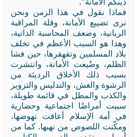
دينكم الأمانة”.
فماذا نقول في هذا الزمن ونحن
نرى تضييع الأمانة، وقلة المراقبة
الربانية، وضعف المحاسبة الذاتية،
وهذا هو السبب الأعظم في تخلف
بلاد المسلمين وتقهقرها، حين فشا
الظلم، وضُيعت الأمانة، وانتشرت
بسبب ذلك الأخلاق الرديئة من
الرشوة والغش، والتدليس والتزوير
والكذب والمطل في قائمة طويلة،
سببت أمراضًا اجتماعية وحضارية
في أمة الإسلام أعاقت نهوضها،
ومكّنت اللصوص من نهبها. كما من
أسباب تقدم الغرب الكتابي،