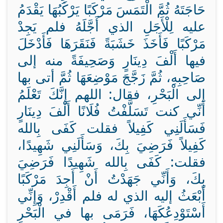
حَاجَتَهُ ثُمَّ الْتَمَسَ مَرْكَبًا يَرْكَبُهَا يَقْدَمُ
عليه لِلْأَجَلِ الذي أَجَّلَهُ فلم يَجِدْ
مَرْكَبًا فَأَخَذَ خَشَبَةً فَنَقَرَهَا فَأَدْخَلَ
فيها أَلْفَ دِينَارٍ وَصَحِيفَةً منه إلى
صَاحِبِهِ، ثُمَّ زَجَّجَ مَوْضِعَهَا ثُمَّ أتى بها
إلى الْبَحْرِ، فقال: اللهم إِنَّكَ تَعْلَمُ
أَنِّي كنت تَسَلَّفْتُ فُلَانًا أَلْفَ دِينَارٍ
فَسَأَلَنِي كَفِيلاً فقلت كَفَى بِالله
كَفِيلاً فَرَضِيَ بِكَ، وَسَأَلَنِي شَهِيدًا،
فقلت: كَفَى بِالله شَهِيدًا فَرَضِيَ
بِكَ، وَأَنِّي جَهَدْتُ أَنْ أَجِدَ مَرْكَبًا
أَبْعَثُ إليه الذي له فلم أَقْدِرْ، وَإِنِّي
أَسْتَوْدِعُكَهَا، فَرَمَى بها في الْبَحْرِ