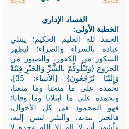
الفساد الإداري
الخطبة الأولى:
الحمد لله العليم الحكيم؛ يبتلي
عباده بالسراء والضراء؛ ليظهر
الشكور من الكفور، والصبور من
الجزوع {وَنَبْلُوكُمْ بِالشَّرِّ وَالخَيْرِ فِتْنَةً
وَإِلَيْنَا تُرْجَعُونَ} [الأنبياء: 35]،
نحمده على ما منحنا وما منعنا،
ونحمده على ما ابتلانا وما وقانا؛
فهو المحمود في كل الأحوال،
فالخير بيديه، والشر ليس إليه،
وأشهد أن لا إله إلا الله وحده لا