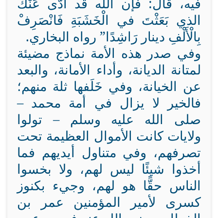
فيه، قال: فإن الله قد أَدَّى عَنْكَ
الذي بَعَثْتَ في الْخَشَبَةِ فَانْصَرِفْ
بِالْأَلْفِ دينار رَاشِدًا” رواه البخاري.
وفي صدر هذه الأمة نماذج مضيئة
لمتانة الديانة، وأداء الأمانة، والبعد
عن الخيانة، وفي خَلَفها ثلة منهم؛
فالخير لا يزال في أمة محمد –
صلى الله عليه وسلم – تولوا
ولايات كانت الأموال العظيمة تحت
تصرفهم، وفي متناول أيديهم فما
أخذوا شيئًا ليس لهم، ولا بخسوا
الناس حقًّا هو لهم، وجيء بكنوز
كسرى لأمير المؤمنين عمر بن