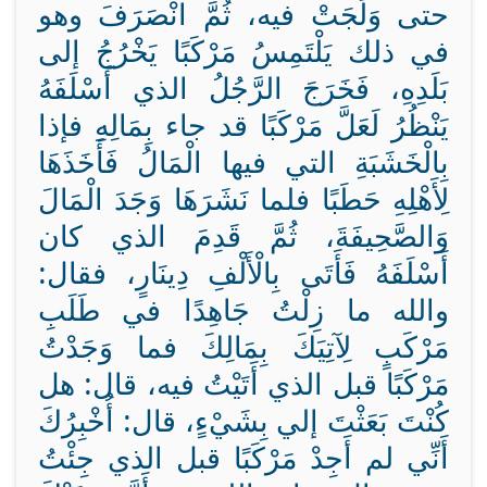
حتى وَلَجَتْ فيه، ثُمَّ انْصَرَفَ وهو
في ذلك يَلْتَمِسُ مَرْكَبًا يَخْرُجُ إلى
بَلَدِهِ، فَخَرَجَ الرَّجُلُ الذي أَسْلَفَهُ
يَنْظُرُ لَعَلَّ مَرْكَبًا قد جاء بِمَالِهِ فإذا
بِالْخَشَبَةِ التي فيها الْمَالُ فَأَخَذَهَا
لِأَهْلِهِ حَطَبًا فلما نَشَرَهَا وَجَدَ الْمَالَ
وَالصَّحِيفَةَ، ثُمَّ قَدِمَ الذي كان
أَسْلَفَهُ فَأَتَى بِالْأَلْفِ دِينَارٍ، فقال:
والله ما زِلْتُ جَاهِدًا في طَلَبِ
مَرْكَبٍ لِآتِيَكَ بِمَالِكَ فما وَجَدْتُ
مَرْكَبًا قبل الذي أَتَيْتُ فيه، قال: هل
كُنْتَ بَعَثْتَ إلي بِشَيْءٍ، قال: أُخْبِرُكَ
أَنِّي لم أَجِدْ مَرْكَبًا قبل الذي جِئْتُ