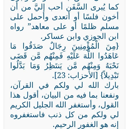
كما يُبرى السَّفَن أحب إليَّ من أن
أخون فلسًا أو أتعدى وأحمل على
مسلم ظلمًا أو على معاهد” رواه
ابن الجوزي وابن عساكر.
{مِنَ الْمُؤْمِنِينَ رِجَالٌ صَدَقُوا مَا
عَاهَدُوا اللَّهَ عَلَيْهِ فَمِنْهُم مَّن قَضَى
نَحْبَهُ وَمِنْهُم مَّن يَنتَظِرُ وَمَا بَدَّلُوا
تَبْدِيلاً} [الأحزاب: 23].
بارك الله لي ولكم في القرآن،
ونفعنا بما فيه من البيان، أقول هذا
القول، وأستغفر الله الجليل الكريم
لي ولكم من كل ذنب فاستغفروه
إنه هو الغفور الرحيم.