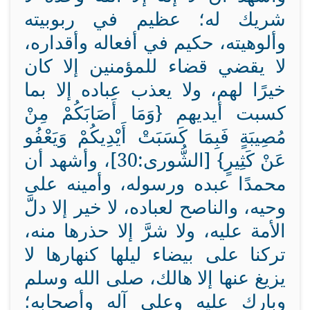
شريك له؛ عظيم في ربوبيته
وألوهيته، حكيم في أفعاله وأقداره،
لا يقضي قضاء للمؤمنين إلا كان
خيرًا لهم، ولا يعذب عباده إلا بما
كسبت أيديهم {وَمَا أَصَابَكُمْ مِنْ
مُصِيبَةٍ فَبِمَا كَسَبَتْ أَيْدِيكُمْ وَيَعْفُو
عَنْ كَثِيرٍ} [الشُّورى:30]، وأشهد أن
محمدًا عبده ورسوله، وأمينه على
وحيه، والناصح لعباده، لا خير إلا دلَّ
الأمة عليه، ولا شرَّ إلا حذرها منه،
تركنا على بيضاء ليلها كنهارها لا
يزيغ عنها إلا هالك، صلى الله وسلم
وبارك عليه وعلى آله وأصحابه؛