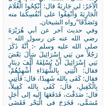
الْآخَرُ: لي جَارِيَةٌ قال: أَنْكِحُوا الْغُلَامَ
الْجَارِيَةَ وَأَنْفِقُوا على أَنْفُسِكُمَا منه
وَتَصَدَّقَا”رواه الشيخان.
وفي حديث آخر عن أبي هُرَيْرَةَ
رضي الله عنه عن رسول الله –
صلى الله عليه وسلم -: أَنَّهُ ذَكَرَ
رَجُلاً من بَنِي إِسْرَائِيلَ سَأَلَ بَعْضَ
بَنِي إِسْرَائِيلَ أَنْ يُسْلِفَهُ أَلْفَ دِينَارٍ
فقال: ائْتِنِي بِالشُّهَدَاءِ أُشْهِدُهُمْ،
فقال: كَفَى بِالله شَهِيدًا، قال: فَأْتِنِي
بِالْكَفِيلِ، قال: كَفَى بِالله كَفِيلاً،
قال: صَدَقْتَ، فَدَفَعَهَا إليه إلى أَجَلٍ
مُسَمًّى، فَخَرَجَ في الْبَحْرِ فَقَضَى