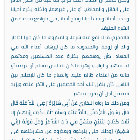
على القائل والمخاطب أو على غيرهما، ولكنه يكره أحيانا
ويندب أحيانا ويجب أحيانا ويباح أحيانا، في مواضع محددة من
الشرع الحنيف.
فالمحرم: ما لا نفع فيه شرعا. والمكروه: ما كان جبرا لخاطر
والد أو زوجة. والمندوب: ما كان لإرهاب أعداء الله في
الجهاد؛ كأن يوهمهم بكثرة عدد المسلمين وعدتهم
ليخيفهم. والواجب وهو ما كان لتخليص مسلم أو عرضه أو
ماله من اعتداء ظالم عليه، والمباح ما كان للإصلاح بين
الناس، كأن ينقل ثناء أحد الخصمين على الآخر عنده ويزيد
فيه من أجل أن يقرب بينهم.
ومن ذلك ما رواه البخاري عَنْ أَبِي هُرَيْرَةَ رَضِيَ اللَّهُ عَنْهُ قَالَ
قَالَ رَسُولُ اللَّهِ صَلَّى اللَّهُ عَلَيْهِ وَسَلَّمَ “لَمْ يَكْذِبْ إِبْرَاهِيمُ إِلَّا
ثَلَاثَ كَذَبَاتٍ ثِنْتَيْنِ مِنْهُنَّ فِي ذَاتِ اللَّهِ عَزَّ وَجَلَّ قَوْلُهُ {إِنِّي
سَقِيمٌ} [وذلك حتى يتركوه ويعذروه عن مشاركتهم في