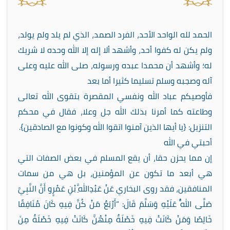
الحمد لله الواحد الأحد، الفرد الصمد، الذي لم يلد ولم يولد،
ولم يكن له كفوا أحد، وأشهد ألا إله إلا الله وحده لا شريك
له؛ وأشهد أن محمدا عبده ورسوله، صلى الله عليه وعلى
آله وصجبه وسلم تسليما كثيرا أما بعد
فأوصيكم عباد الله ونفسي المقصرة بتقوى الله تعالى
وطاعته كما أمرنا بذلك الله جل وعلا، فقال في محكم
التنزيل: {يا أيها الذين آمنوا اتقوا الله وكونوا مع الصادقين}.
أحبتي في الله
إن مما يحزن حقا، أن يقع المسلم في بعض الصفات التي
هي أبعد ما تكون عن المؤمنين، بل هي من سمات
المنافقين، فقد روى البخاري عَنْ عَبْدِاللَّهِ بْنِ عَمْرٍو أَنَّ النَّبِيَّ
صَلَّى اللَّهُ عَلَيْهِ وَسَلَّمَ قَالَ: “أَرْبَعٌ مَنْ كُنَّ فِيهِ كَانَ مُنَافِقًا
خَالِصًا وَمَنْ كَانَتْ فِيهِ خَصْلَةٌ مِنْهُنَّ كَانَتْ فِيهِ خَصْلَةٌ مِنَ