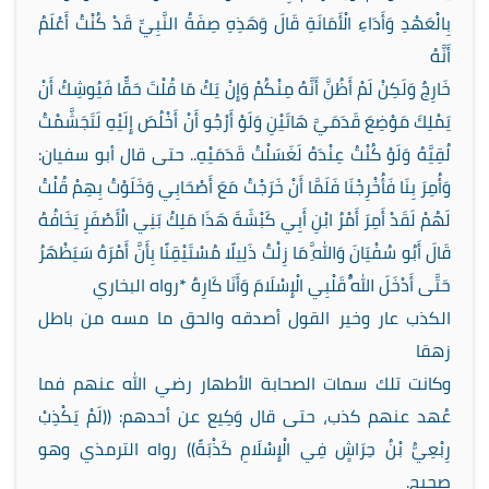
بِالْعَهْدِ وَأَدَاءِ الْأَمَانَةِ قَالَ وَهَذِهِ صِفَةُ النَّبِيِّ قَدْ كُنْتُ أَعْلَمُ
أَنَّهُ
خَارِجٌ وَلَكِنْ لَمْ أَظُنَّ أَنَّهُ مِنْكُمْ وَإِنْ يَكُ مَا قُلْتَ حَقًّا فَيُوشِكُ أَنْ
يَمْلِكَ مَوْضِعَ قَدَمَيَّ هَاتَيْنِ وَلَوْ أَرْجُو أَنْ أَخْلُصَ إِلَيْهِ لَتَجَشَّمْتُ
لُقِيَّهُ وَلَوْ كُنْتُ عِنْدَهُ لَغَسَلْتُ قَدَمَيْهِ.. حتى قال أبو سفيان:
وَأُمِرَ بِنَا فَأُخْرِجْنَا فَلَمَّا أَنْ خَرَجْتُ مَعَ أَصْحَابِي وَخَلَوْتُ بِهِمْ قُلْتُ
لَهُمْ لَقَدْ أَمِرَ أَمْرُ ابْنِ أَبِي كَبْشَةَ هَذَا مَلِكُ بَنِي الْأَصْفَرِ يَخَافُهُ
قَالَ أَبُو سُفْيَانَ وَاللَّهِ مَا زِلْتُ ذَلِيلًا مُسْتَيْقِنًا بِأَنَّ أَمْرَهُ سَيَظْهَرُ
حَتَّى أَدْخَلَ اللَّهُ قَلْبِي الْإِسْلَامَ وَأَنَا كَارِهٌ *رواه البخاري
الكذب عار وخير القول أصدقه والحق ما مسه من باطل
زهقا
وكانت تلك سمات الصحابة الأطهار رضي الله عنهم فما
عُهد عنهم كذب، حتى قال وَكِيع عن أحدهم: ((لَمْ يَكْذِبْ
رِبْعِيُّ بْنُ حِرَاشٍ فِي الْإِسْلَامِ كَذْبَةً)) رواه الترمذي وهو
صحيح.