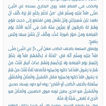
والكذب في المنام فقد روى البخاري بسنده عَنِ النَّبِيِّ
صَلَّى اللَّهُ عَلَيْهِ وَسَلَّمَ قَالَ: “مَنْ تَحَلَّمَ بِحُلْمٍ لَمْ يَرَهُ كُلِّفَ أَنْ
يَعْقِدَ بَيْنَ شَعِيرَتَيْنِ وَلَنْ يَفْعَلَ وَمَنِ اسْتَمَعَ إِلَى حَدِيثِ قَوْمٍ
وَهُمْ لَهُ كَارِهُونَ أَوْ يَفِرُّونَ مِنْهُ صُبَّ فِي أُذُنِهِ الْآنُكُ يَوْمَ
الْقِيَامَةِ وَمَنْ صَوَّرَ صُورَةً عُذِّبَ وَكُلِّفَ أَنْ يَنْفُخَ فِيهَا وَلَيْسَ
بِنَافِخٍ”.
وإنفاق السلعة بالحلف الكاذب فعَنْ أَبِي ذَرٍّ عَنِ النَّبِيِّ صَلَّى
اللَّهُ عَلَيْهِ وَسَلَّمَ أَنَّهُ قَال: “ثَلَاثَةٌ لَا يُكَلِّمُهُمُ اللَّهُ وَلَا يَنْظُرُ
إِلَيْهِمْ يَوْمَ الْقِيَامَةِ وَلَا يُزَكِّيهِمْ وَلَهُمْ عَذَابٌ أَلِيمٌ، قُلْتُ: مَنْ
هُمْ يَا رَسُولَ اللَّهِ قَدْ خَابُوا وَخَسِرُوا فَأَعَادَهَا ثَلَاثًا قُلْتُ مَنْ هُمْ
يَا رَسُولَ اللَّهِ خَابُوا وَخَسِرُوا فَقَالَ الْمُسْبِلُ وَالْمَنَّانُ وَالْمُنَفِّقُ
سِلْعَتَهُ بِالْحَلِفِ الْكَاذِبِ أَوِ الْفَاجِرِ” رواه أبو داود بإسناد صحيح.
والْمُسْبِلُ هو الذي يطيل ثوبه فوق الكعبين، وَالْمَنَّانُ هو
الَّذِي لَا يُعْطِي شَيْئًا إِلَّا مَنَّهُ.
وكل ما يقوله الإنسان صغيرا كان أم كبيرا يخالف الواقع