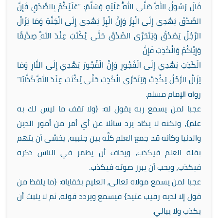
قَالَ رَسُولُ اللَّهِ صَلَّى اللَّهُ عَلَيْهِ وَسَلَّمَ: “عَلَيْكُمْ بِالصِّدْقِ فَإِنَّ
الصِّدْقَ يَهْدِي إِلَى الْبِرِّ وَإِنَّ الْبِرَّ يَهْدِي إِلَى الْجَنَّةِ وَمَا يَزَالُ
الرَّجُلُ يَصْدُقُ وَيَتَحَرَّى الصِّدْقَ حَتَّى يُكْتَبَ عِنْدَ اللَّهِ صِدِّيقًا
وَإِيَّاكُمْ وَالْكَذِبَ فَإِنَّ
الْكَذِبَ يَهْدِي إِلَى الْفُجُورِ وَإِنَّ الْفُجُورَ يَهْدِي إِلَى النَّارِ وَمَا
يَزَالُ الرَّجُلُ يَكْذِبُ وَيَتَحَرَّى الْكَذِبَ حَتَّى يُكْتَبَ عِنْدَ اللَّهِ كَذَّابًا”
رواه الإمام مسلم.
عجبا لمن يسمع ربه يقول له: {ولا تقف ما ليس لك به
علم}، ولكنه لا يكاد يرد سائلا عن أي أمر من أمور الدين
والدنيا وكأنه قد جمع العلم كلَّه بين جنبيه، يخشى أن يتهم
بقلة العلم فيكذب، ويخاف أن يطمر في الناس ذكره
فيكذب، ويحب أن يبرز صوته فيكذب.
عجبا لمن يسمع مولاه تعالى، العليم بخفاياه: {ما يلفظ من
قول إلا لديه رقيب عتيد} فيسمع ويردد قوله، ثم لا يلبث أن
يكذب ولا يبالي.