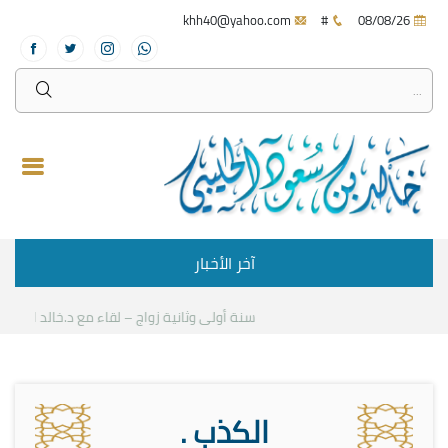
khh40@yahoo.com
#
08/08/26
آخر الأخبار
سنة أولى وثانية زواج – لقاء مع د.خالد الحليبي
الكذب .