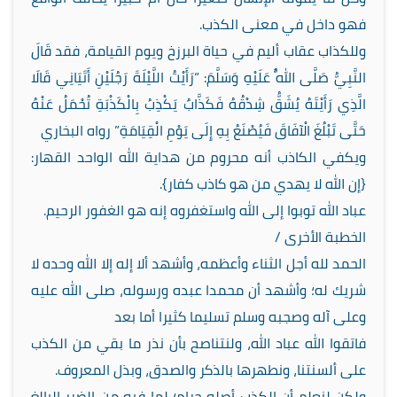
فهو داخل في معنى الكذب.
وللكذاب عقاب أليم في حياة البرزخ ويوم القيامة، فقد قَالَ
النَّبِيُّ صَلَّى اللَّهُ عَلَيْهِ وَسَلَّمَ: “رَأَيْتُ اللَّيْلَةَ رَجُلَيْنِ أَتَيَانِي قَالَا
الَّذِي رَأَيْتَهُ يُشَقُّ شِدْقُهُ فَكَذَّابٌ يَكْذِبُ بِالْكَذْبَةِ تُحْمَلُ عَنْهُ
حَتَّى تَبْلُغَ الْآفَاقَ فَيُصْنَعُ بِهِ إِلَى يَوْمِ الْقِيَامَةِ” رواه البخاري
ويكفي الكاذب أنه محروم من هداية الله الواحد القهار:
{إن الله لا يهدي من هو كاذب كفار}.
عباد الله توبوا إلى الله واستغفروه إنه هو الغفور الرحيم.
الخطبة الأخرى /
الحمد لله أجل الثناء وأعظمه، وأشهد ألا إله إلا الله وحده لا
شريك له؛ وأشهد أن محمدا عبده ورسوله، صلى الله عليه
وعلى آله وصجبه وسلم تسليما كثيرا أما بعد
فاتقوا الله عباد الله، ولنتناصح بأن نذر ما بقي من الكذب
على ألسنتنا، ونطهرها بالذكر والصدق، وبذل المعروف.
ولكن لنعلم أن الكذب أصله حرام؛ لما فيه من الضرر البالغ