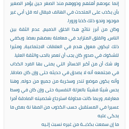
إنما عودهم أهلهم وذووهم منذ الصغر حين يؤمر الصغير
بأن يكذب على المتحدث في الهاتف فيقال له: قل: أبي غير
موجود ونحو ذلك كذبا وزورا.
وكان من أبرز نتائج هذا الخلق الذميم، عدم الثقة بين
الناس، والقلق المتزايد في معاملة بعضهم بعضا. ويكفي
ذلك ليكون معول هدم في العلاقات الاجتماعية، ومثيرا
للشكوك في صدورٍ كان يجب أن تعمر بالحب والثقة العليا.
ولا شك أن من أكبر الخسائر التي يمنى بها الفرد الكذاب
في مجتمعه أنه لا يصدق في حديثه حتى وإن كان صادقا،
وأنه يكون موضع تندر وسخرية من جميع من حوله، وهنا
يحس شيئا فشيئا بالعزلة النفسية حتى وإن كان في وسط
معارفه، وربما كانت محاولة استرجاع شخصيته الصادقة أمرا
عسيرا في المستقبل. حسب الكذوب من المها نة بعض ما
يحكى عليه
ما إن سمعت بكذبــة من غيره نسبت إلـيه