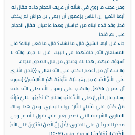
ومن عجب ما روي في شأنه أن عريف الحجاج جاءه فقال له:
أيها الأمير: إن الناس يزعمون أن ربعي بن حراش لم يكذب
قط، وقد قدم ابناه من خراسان وهما عاصيان، فقال الحجاج:
علي به، فلما
جاء قال: أيها الشيخ: قال: ما تشاء؟ قال: ما فعل ابناك؟ قال
المستعان الله، خلفتهما في البيت، قال: لا جرم، والله لا
أسوؤك فيهما، هما لك. وصدق من قال: الصدق منجاة.
ولا شك أن من أعظم الكذب على الله تعالى: {{فَمَنِ افْتَرَىَ
عَلَى اللَّهِ الْكَذِبَ مِن بَعْدِ ذَلِكَ فَأُوْلَئِكَ هُمُ الظَّالِمُونَ} [سورة
آل عمران 3/94]، والكذب على رسول الله صلى الله عليه
وسلم قال النَّبِيُّ صَلَّى اللَّهُ عَلَيْهِ وَسَلَّمَ: “لَا تَكْذِبُوا عَلَيَّ فَإِنَّهُ
مَنْ كَذَبَ عَلَيَّ فَلْيَلِجِ النَّارَ” رواه البخاري. ومن هذا وذاك
الفتاوى الشرعية التي تصدر بغير علم، يقول الله عز وجل
محذرا الجريئين على الفتوى: {قُلْ إِنَّ الَّذِينَ يَفْتَرُونَ عَلَى اللَّهِ
الْكَذِبَ لاَ يُفْلِحُونَ} [سورة يونس 10/69].