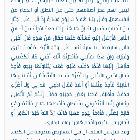
عيدهم الوثني]، وَقَوْلُهُ: {بَلْ فَعَلَهُ كَبِيرُهُمْ هَذَا} [وذلك
ليبين لهم عجز أصنامهم حتى عن النطق أو الدفاع عن
أنفسهم]، وَقَالَ بَيْنَا هُوَ ذَاتَ يَوْمٍ وَسَارَةُ إِذْ أَتَى عَلَى جَبَّارٍ
مِنَ الْجَبَابِرَةِ فَقِيلَ لَهُ إِنَّ هَا هُنَا رَجُلًا مَعَهُ امْرَأَةٌ مِنْ أَحْسَنِ
النَّاسِ فَأَرْسَلَ إِلَيْهِ فَسَأَلَهُ عَنْهَا فَقَالَ مَنْ هَذِهِ قَالَ أُخْتِي
فَأَتَى سَارَةَ قَالَ يَا سَارَةُ لَيْسَ عَلَى وَجْهِ الْأَرْضِ مُؤْمِنٌ غَيْرِي
وَغَيْرَكِ وَإِنَّ هَذَا سَأَلَنِي فَأَخْبَرْتُهُ أَنَّكِ أُخْتِي فَلَا تُكَذِّبِينِي
فَأَرْسَلَ إِلَيْهَا فَلَمَّا دَخَلَتْ عَلَيْهِ ذَهَبَ يَتَنَاوَلُهَا بِيَدِهِ فَأُخِذَ
فَقَالَ ادْعِي اللَّهَ لِي وَلَا أَضُرُّكِ فَدَعَتِ اللَّهَ فَأُطْلِقَ ثُمَّ تَنَاوَلَهَا
الثَّانِيَةَ فَأُخِذَ مِثْلَهَا أَوْ أَشَدَّ فَقَالَ ادْعِي اللَّهَ لِي وَلَا أَضُرُّكِ
فَدَعَتْ فَأُطْلِقَ فَدَعَا بَعْضَ حَجَبَتِهِ فَقَالَ إِنَّكُمْ لَمْ تَأْتُونِي
بِإِنْسَانٍ إِنَّمَا أَتَيْتُمُونِي بِشَيْطَانٍ فَأَخْدَمَهَا هَاجَرَ فَأَتَتْهُ وَهُوَ
قَائِمٌ يُصَلِّي فَأَوْمَأَ بِيَدِهِ مَهْيَا قَالَتْ رَدَّ اللَّهُ كَيْدَ الْكَافِرِ أَوِ
الْفَاجِرِ فِي نَحْرِهِ وَأَخْدَمَ هَاجَرَ” رواه البخاري.
وقد نقل عن السلف أن في المعاريض مندوحة عن الكذب،