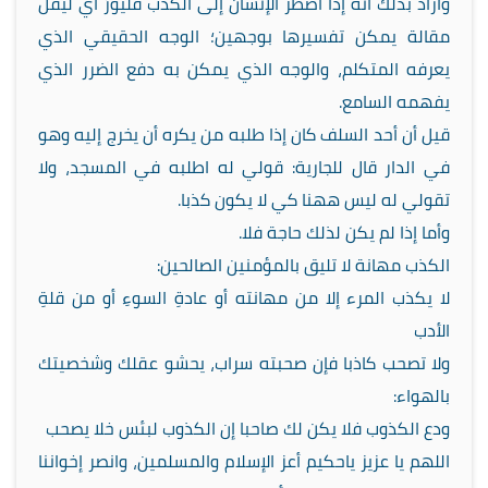
وأراد بذلك أنه إذا اضطر الإنسان إلى الكذب فليورِّ أي ليقل
مقالة يمكن تفسيرها بوجهين؛ الوجه الحقيقي الذي
يعرفه المتكلم، والوجه الذي يمكن به دفع الضرر الذي
يفهمه السامع.
قيل أن أحد السلف كان إذا طلبه من يكره أن يخرج إليه وهو
في الدار قال للجارية: قولي له اطلبه في المسجد، ولا
تقولي له ليس ههنا كي لا يكون كذبا.
وأما إذا لم يكن لذلك حاجة فلا.
الكذب مهانة لا تليق بالمؤمنين الصالحين:
لا يكذب المرء إلا من مهانته أو عادةِ السوءِ أو من قلةِ
الأدب
ولا تصحب كاذبا فإن صحبته سراب، يحشو عقلك وشخصيتك
بالهواء:
ودع الكذوب فلا يكن لك صاحبا إن الكذوب لبئس خلا يصحب
اللهم يا عزيز ياحكيم أعز الإسلام والمسلمين، وانصر إخواننا