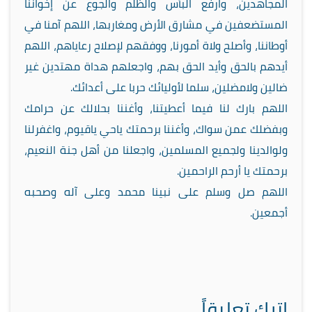
المجاهدين، وارفع البأس والظلم والجوع عن إخواننا
المستضعفين في مشارق الأرض ومغاربها، اللهم آمنا في
أوطاننا، وأصلح ولاة أمورنا، ووفقهم لإصلاح رعاياهم، اللهم
أيدهم بالحق وأيد الحق بهم، واجعلهم هداة مهتدين غير
ضالين ولامضلين، سلما لأوليائك حربا على أعدائك.
اللهم بارك لنا فيما أعطيتنا، وأغننا بحلالك عن حرامك
وبفضلك عمن سواك، وأغننا برحمتك ياحي ياقيوم، واغفرلنا
ولوالدينا ولجميع المسلمين، واجعلنا من أهل جنة النعيم،
برحمتك يا أرحم الراحمين.
اللهم صل وسلم على نبينا محمد وعلى آله وصحبه
أجمعين.
اترك تعليقاً