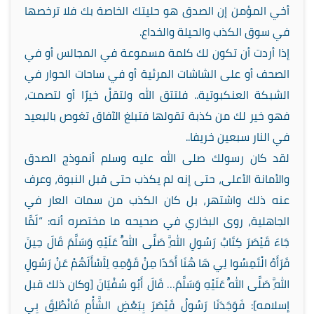
أخي المؤمن إن الصدق هو حليتك الخاصة بك فلا ترخصها
في سوق الكذب والحيلة والخداع.
إذا أردت أن تكون لك كلمة مسموعة في المجالس أو في
الصحف أو على الشاشات المرئية أو في ساحات الحوار في
الشبكة العنكبوتية.. فلتتق الله ولتقلْ خيرًا أو لتصمت،
فهو خير لك من كذبة تقولها فتبلغ الآفاق تغوص بالبعيد
في النار سبعين خريفا..
لقد كان رسولك صلى الله عليه وسلم أنموذج الصدق
والأمانة الأعلى، حتى إنه لم يكذب حتى قبل النبوة، وعرف
عنه ذلك واشتهر، بل كان الكذب من سمات العار في
الجاهلية، روى البخاري في صحيحه ما مختصره أنه: “لَمَّا
جَاءَ قَيْصَرَ كِتَابُ رَسُولِ اللَّهِ صَلَّى اللَّهُ عَلَيْهِ وَسَلَّمَ قَالَ حِينَ
قَرَأَهُ الْتَمِسُوا لِي هَا هُنَا أَحَدًا مِنْ قَوْمِهِ لِأَسْأَلَهُمْ عَنْ رَسُولِ
اللَّهِ صَلَّى اللَّهُ عَلَيْهِ وَسَلَّمَ… قَالَ أَبُو سُفْيَانَ [وكان ذلك قبل
إسلامه]: فَوَجَدَنَا رَسُولُ قَيْصَرَ بِبَعْضِ الشَّأْمِ فَانْطُلِقَ بِي