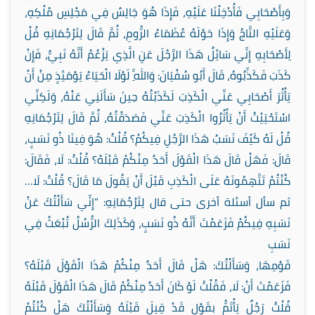
وَبِأَصْحَابِي فَأُدْخِلْنَا عَلَيْهِ، فَإِذَا هُوَ جَالِسٌ فِي مَجْلِسِ مُلْكِهِ،
وَعَلَيْهِ التَّاجُ وَإِذَا حَوْلَهُ عُظَمَاءُ الرُّومِ، ثُمَّ قَالَ لِتَرْجُمَانِهِ قُلْ
لِأَصْحَابِهِ إِنِّي سَائِلٌ هَذَا الرَّجُلَ عَنِ الَّذِي يَزْعُمُ أَنَّهُ نَبِيٌّ، فَإِنْ
كَذَبَ فَكَذِّبُوهُ، قَالَ أَبُو سُفْيَانَ: وَاللَّهِ لَوْلَا الْحَيَاءُ يَوْمَئِذٍ مِنْ أَنْ
يَأْثُرَ أَصْحَابِي عَنِّي الْكَذِبَ لَكَذَبْتُهُ حِينَ سَأَلَنِي عَنْهُ، وَلَكِنِّي
اسْتَحْيَيْتُ أَنْ يَأْثُرُوا الْكَذِبَ عَنِّي فَصَدَقْتُهُ، ثُمَّ قَالَ لِتَرْجُمَانِهِ
قُلْ لَهُ كَيْفَ نَسَبُ هَذَا الرَّجُلِ فِيكُمْ؟ قُلْتُ: هُوَ فِينَا ذُو نَسَبٍ،
قَالَ: فَهَلْ قَالَ هَذَا الْقَوْلَ أَحَدٌ مِنْكُمْ قَبْلَهُ؟ قُلْتُ: لَا، فَقَالَ:
كُنْتُمْ تَتَّهِمُونَهُ عَلَى الْكَذِبِ قَبْلَ أَنْ يَقُولَ مَا قَالَ؟ قُلْتُ: لَا…
ثم سأل أسئلة أخرى حتى قال لِتَرْجُمَانِهِ: “إِنِّي سَأَلْتُكَ عَنْ
نَسَبِهِ فِيكُمْ فَزَعَمْتَ أَنَّهُ ذُو نَسَبٍ، وَكَذَلِكَ الرُّسُلُ تُبْعَثُ فِي
نَسَبِ
قَوْمِهَا، وَسَأَلْتُكَ: هَلْ قَالَ أَحَدٌ مِنْكُمْ هَذَا الْقَوْلَ قَبْلَهُ؟
فَزَعَمْتَ أَنْ: لَا، فَقُلْتُ لَوْ كَانَ أَحَدٌ مِنْكُمْ قَالَ هَذَا الْقَوْلَ قَبْلَهُ
قُلْتُ رَجُلٌ يَأْتَمُّ بِقَوْلٍ قَدْ قِيلَ قَبْلَهُ وَسَأَلْتُكَ هَلْ كُنْتُمْ