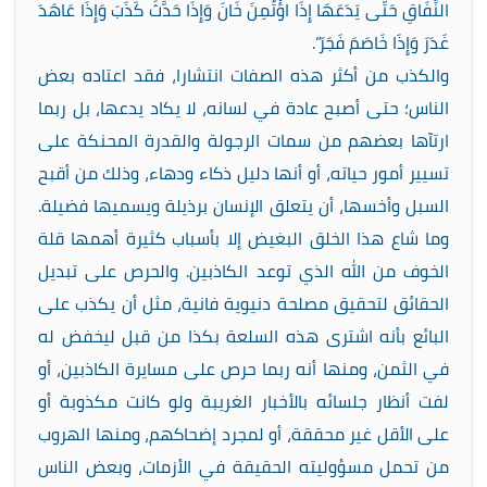
النِّفَاقِ حَتَّى يَدَعَهَا إِذَا اؤْتُمِنَ خَانَ وَإِذَا حَدَّثَ كَذَبَ وَإِذَا عَاهَدَ
غَدَرَ وَإِذَا خَاصَمَ فَجَرَ”.
والكذب من أكثر هذه الصفات انتشارا، فقد اعتاده بعض
الناس؛ حتى أصبح عادة في لسانه، لا يكاد يدعها، بل ربما
ارتآها بعضهم من سمات الرجولة والقدرة المحنكة على
تسيير أمور حياته، أو أنها دليل ذكاء ودهاء، وذلك من أقبح
السبل وأخسها، أن يتعلق الإنسان برذيلة ويسميها فضيلة.
وما شاع هذا الخلق البغيض إلا بأسباب كثيرة أهمها قلة
الخوف من الله الذي توعد الكاذبين. والحرص على تبديل
الحقائق لتحقيق مصلحة دنيوية فانية، مثل أن يكذب على
البائع بأنه اشترى هذه السلعة بكذا من قبل ليخفض له
في الثمن، ومنها أنه ربما حرص على مسايرة الكاذبين، أو
لفت أنظار جلسائه بالأخبار الغريبة ولو كانت مكذوبة أو
على الأقل غير محققة، أو لمجرد إضحاكهم، ومنها الهروب
من تحمل مسؤوليته الحقيقة في الأزمات، وبعض الناس