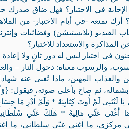
الإجابة في الاختبار؟ فهل ضاق صدرك ح
 أرك تمنعه -في أيام الاختبار- من الملا
اب الفيديو (بلايستيشن) وفضائيات وإنتر
المذاكرة والاستعداد للاختبار؟
ون في اختبار ليس له دور ثانٍ ولا إعادة و
وب، والرسوب معناه: دخول النار – والعي
ن والعذاب المهين، ماذا تُغني عنه شهادا
شماله، ثم صاح بأعلى صوته، فيقول: {وَأَمّ
يَا لَيْتَنِي لَمْ أُوتَ كِتَابِيَهْ * وَلَمْ أَدْرِ مَا حِسَابِ
 مَا أَغْنَى عَنِّي مَالِيهْ * هَلَكَ عَنِّي سُلْطَانِ
 ما أغنى عنّي مركزي، ما أغنى عنّي سلطاني، ما أغ