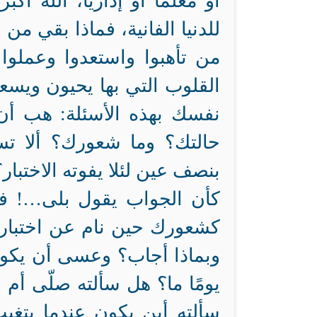
أو معلمًا أو إداريًّا، الله أ
للدنيا الفانية، فماذا بقي من
من تأهبوا واستعدوا وعملوا ع
القلوب التي بها يحيون ويسع
نفسك بهذه الأسئلة: هب أن 
حالتك؟ وما شعورك؟ ألا تساب
بنصف عين لئلا يفوته الاختبار؟
كأن الجواب يقول بلى…! ف
كشعورك حين نام عن اختباره؟
وبماذا أجاب؟ وعسى أن يكون
يومًا ما؟ هل سألته صلّى أم
سألته أين يكون عندما يتغي