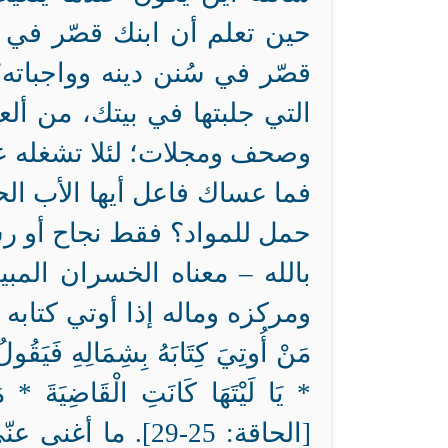
حين تعلم أن ابنك قصّر في 
قصّر في سُنن دينه وواجباته؟
التي جلبتها في بيتك، من ألع
وصحف ومجلات؛ لئلا تشغله عن 
فما عساك فاعل أيها الأب الحن
حمل للمواد؟ فقط نجاح أو رس
بالله – معناه الخسران المبي
ومركزه وماله إذا أوتي كتابه ب
مَنْ أُوتِيَ كِتَابَهُ بِشِمَالِهِ فَيَقُولُ 
* يَا لَيْتَهَا كَانَتِ الْقَاضِيَةَ *
[الحاقة: 25-29].