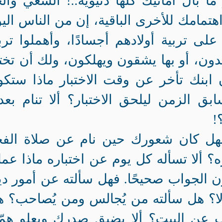
كبر ما بال أمانيك كلها دنيوية..! السعي وال
 اهتمامك للأخرى الباقية، إن من الناس الي
لى تربية أولادهم أجسادًا، وأهملوا ترب
دون، أو بها يشقون ويهلكون، ولك أن تخت
ابنك تأخر عن وقت الاختبار ماذا ستك
ق الزمن ليلحق الاختبار؟ ألا تنام بعد
!
هل كان شعورك حين نام عن صلاة الفج
 ألا تسأله كل يوم عن اختباره ماذا عم
 الجواب صحيحًا. فهل سألته عن أمور دي
 لا؟ هل سألته من يُجالس ومن يُصاحب؟ 
ب عن البيت؟ ألا يضيق صدرك ويعلو هم