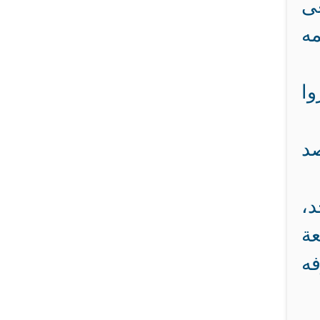
عى
ه
وا
صد
د،
عة
فه