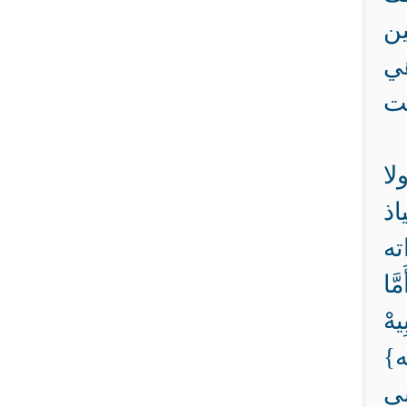
ين
هي
نت
لا
اذ
ته
َا
يهْ
يه}
نى