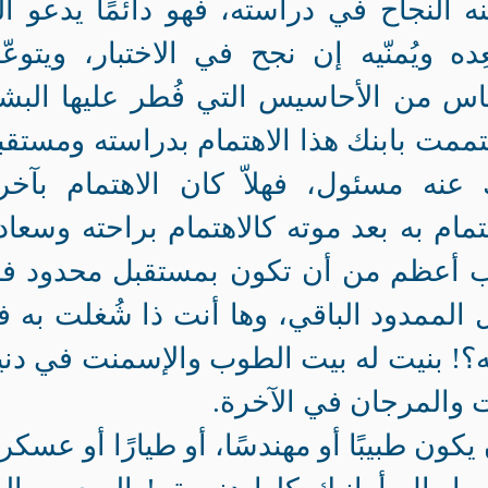
 النجاح في دراسته، فهو دائمًا يدعو ال
ِده ويُمنّيه إن نجح في الاختبار، ويتوعّ
س من الأحاسيس التي فُطر عليها البشر
هتممت بابنك هذا الاهتمام بدراسته ومستقب
نه مسئول، فهلاّ كان الاهتمام بآخرت
اهتمام به بعد موته كالاهتمام براحته وسعاد
لأب أعظم من أن تكون بمستقبل محدود فا
 الممدود الباقي، وها أنت ذا شُغلت به 
ته؟! بنيت له بيت الطوب والإسمنت في دني
ت والمرجان في الآخرة.
ون طبيبًا أو مهندسًا، أو طيارًا أو عسكريًّ