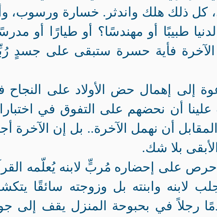
، كل ذلك هلك واندثر. خسارة ورسوب، وأ
ا طبيبًا أو مهندسًا؟ أو طيارًا أو مدرسً
الآخرة فأية حسرة ستبقى على جسدٍ رُبِّ
عوة إلى إهمال حض الأولاد على النجاح 
جب علينا أن نحضهم على التفوق في اختبار
المقابل أن نهمل الآخرة.. بل إن الآخرة أج
لأبقى بلا شك.
رص على إحضاره مُربٍّ لابنه يُعلّمه القر
ب لابنه وابنته بل وزوجته سائقًا يتك
مًا رجلاً في بحبوحة المنزل يقف إلى جو