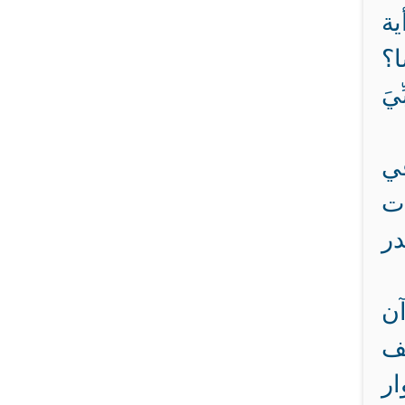
ية
ا؟
يَ
في
ات
در
آن
شف
ار