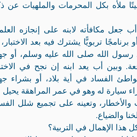
يتًا ملأه بكل المحرمات والملهيات عن ذ
أب جعل مكافأته لابنه على إنجازه العل
برنامجًا تربويًّا يشترك فيه بعد الاختبار، 
 رسول الله صلى الله عليه وسلم، أو جه
ة. وبين أب يعد ابنه إن نجح في الاختب
اطئ الفساد في أية بلاد، أو بشراء جه
راء سيارة له وهو في عمر المراهقة يحيل ب
الأخطار، وتعينه على تجميع شلل الفس
نا والضياع.
ل هذا الإهمال في التربية؟