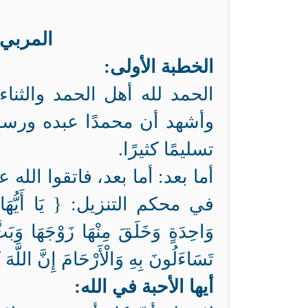
المربي ا
الخطبة الأولى:
الحمد لله أهل الحمد والثناء
وأشهد أن محمدًا عبده ورسو
تسليمًا كثيرًا.
أما بعد: أما بعد، فاتقوا الله 
في محكم التنزيل: { يَا أَيُّهَا النّ
وَاحِدَةٍ وَخَلَقَ مِنْهَا زَوْجَهَا وَبَثَّ
تَسَاءَلُونَ بِهِ وَالْأَرْحَامَ إِنَّ اللَّهَ
أيها الأحبة في الله: