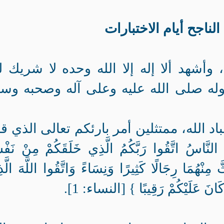
لناجح أيام الاختبارات
، وأشهد ألا إله إلا الله وحده لا شريك ل
له صلى الله عليه وعلى آله وصحبه وس
عباد الله، ممتثلين أمر بارئكم تعالى الذي ق
َاسُ اتَّقُوا رَبَّكُمُ الَّذِي خَلَقَكُمْ مِنْ نَفْ
 مِنْهُمَا رِجَالًا كَثِيرًا وَنِسَاءً وَاتَّقُوا اللَّهَ الَّ
 كَانَ عَلَيْكُمْ رَقِيبًا } [النساء: 1].