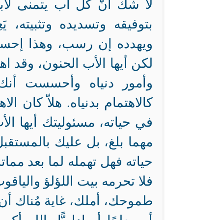
لا شك أنّ كل أب يتمنى لابنه
بتوفيقه وتسديده وتثبيته، يَع
ويهدده إن رسب، وهذا إحسا
لكن أيها الأب الحنون، وقد ا
وأمور دنياه وأحسست أنك ع
كالاهتمام بدنياه. هلاّ كان ال
في حياته، مسئوليتك أيها ا
مهما بلغ، بل عليك بالمستقبل
حياته فهل تهمله لما بعد مما
فلا تحرمه بيت اللؤلؤ والياقو
طموحك، أملك، غاية مُناك أن يك