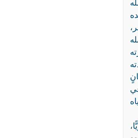
له
ده
،
له
ه
ته
نٍ
في
اه
ا،