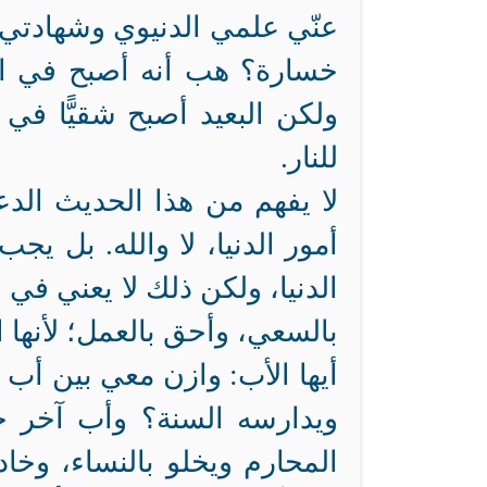
عنّي علمي الدنيوي وشهادتي
خسارة؟ هب أنه أصبح في الدني
ولكن البعيد أصبح شقيًّا في 
للنار.
لا يفهم من هذا الحديث الد
أمور الدنيا، لا والله. بل ي
الدنيا، ولكن ذلك لا يعني في 
بالسعي، وأحق بالعمل؛ لأنها ا
أيها الأب: وازن معي بين أب ح
ويدارسه السنة؟ وأب آخر جل
المحارم ويخلو بالنساء، وخاد