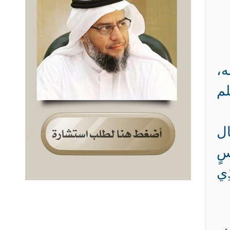
ه،
لم
ال
سٍ
ذِي