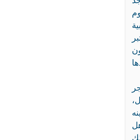
جد
وم
ية
بر
ون
ها
ر
ل،
نه
هل
ّك