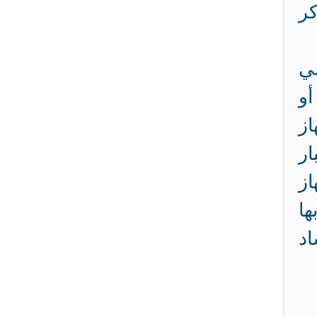
كر
مي
أو
از
ار
از
ها
اد