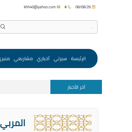
khh40@yahoo.com
#
08/08/26
الرئيسة
سيرتي
أخباري
مشاريعي
منبر
آخر الأخبار
المربي ا